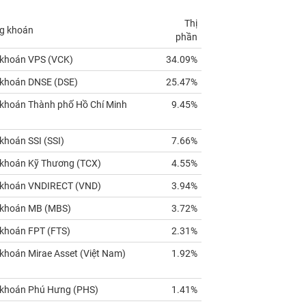
Thị
g khoán
phần
khoán VPS (
VCK
)
34.09%
khoán DNSE (
DSE
)
25.47%
khoán Thành phố Hồ Chí Minh
9.45%
hoán SSI (
SSI
)
7.66%
khoán Kỹ Thương (
TCX
)
4.55%
khoán VNDIRECT (
VND
)
3.94%
khoán MB (
MBS
)
3.72%
khoán FPT (
FTS
)
2.31%
hoán Mirae Asset (Việt Nam)
1.92%
khoán Phú Hưng (
PHS
)
1.41%