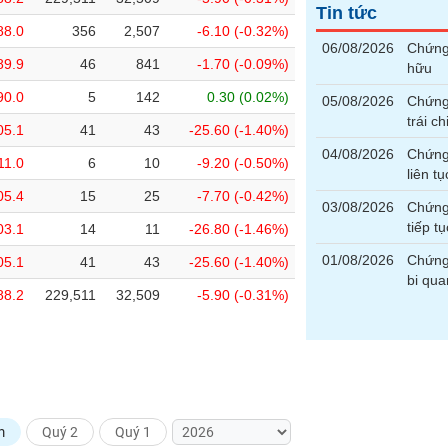
Tin tức
88.0
356
2,507
-6.10 (-0.32%)
06/08/2026
Chứng 
89.9
46
841
-1.70 (-0.09%)
hữu
90.0
5
142
0.30 (0.02%)
05/08/2026
Chứng 
trái ch
05.1
41
43
-25.60 (-1.40%)
04/08/2026
Chứng 
11.0
6
10
-9.20 (-0.50%)
liên t
05.4
15
25
-7.70 (-0.42%)
03/08/2026
Chứng 
tiếp t
03.1
14
11
-26.80 (-1.46%)
01/08/2026
Chứng 
05.1
41
43
-25.60 (-1.40%)
bi qua
88.2
229,511
32,509
-5.90 (-0.31%)
m
Quý 2
Quý 1