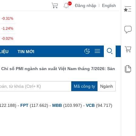
9+
Đăng nhập
English
|
-0.31%
-1.24%
-0.02%
LIỆU
TIN MỚI
 số PMI ngành sản xuất Việt Nam tháng 7/2026: Sản lượng, số lư
Mã công ty
Ngành
122.188) -
FPT
(117.662) -
MBB
(103.997) -
VCB
(94.717)