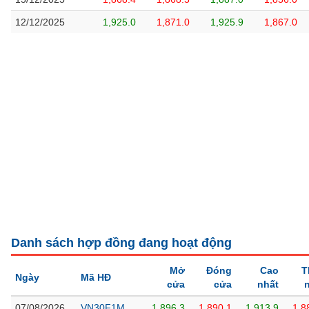
GIỚI
12/12/2025
1,925.0
1,871.0
1,925.9
1,867.0
ĐÔNG
DƯƠNG
TÀI
CHÍNH
CÁ
NHÂN
PHÂN
TÍCH
VIETSTOCKFINANCE
Danh sách hợp đồng đang hoạt động
Mở
Đóng
Cao
T
Ngày
Mã HĐ
cửa
cửa
nhất
VĨ
07/08/2026
VN30F1M
1,896.3
1,890.1
1,913.9
1,8
MÔ