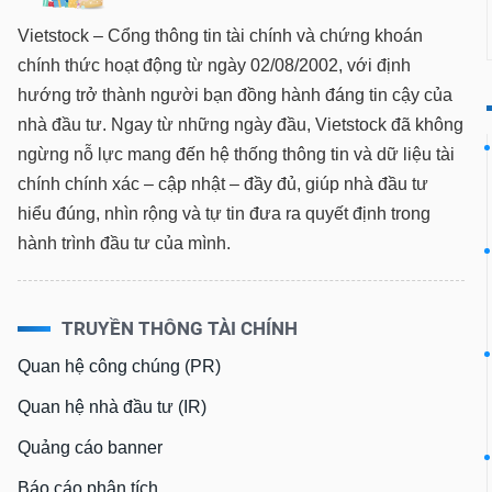
Vietstock – Cổng thông tin tài chính và chứng khoán
chính thức hoạt động từ ngày 02/08/2002, với định
hướng trở thành người bạn đồng hành đáng tin cậy của
TIÊU
nhà đầu tư. Ngay từ những ngày đầu, Vietstock đã không
DÙNG
KHÔNG
ngừng nỗ lực mang đến hệ thống thông tin và dữ liệu tài
THIẾT
chính chính xác – cập nhật – đầy đủ, giúp nhà đầu tư
YẾU
hiểu đúng, nhìn rộng và tự tin đưa ra quyết định trong
hành trình đầu tư của mình.
TIÊU
TRUYỀN THÔNG TÀI CHÍNH
DÙNG
THIẾT
Quan hệ công chúng (PR)
YẾU
Quan hệ nhà đầu tư (IR)
Quảng cáo banner
CHĂM
Báo cáo phân tích