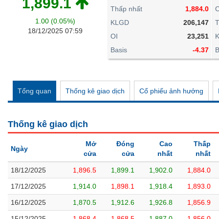
1,899.1
Thấp nhất
1,884.0
C
1.00 (0.05%)
KLGD
206,147
T
BẤT
18/12/2025 07:59
ĐỘNG
OI
23,251
SẢN
Basis
-4.37
B
TÀI
CHÍNH
Tổng quan
Thống kê giao dịch
Cổ phiếu ảnh hưởng
HÀNG
Thống kê giao dịch
HÓA
Mở
Đóng
Cao
Thấp
Ngày
cửa
cửa
nhất
nhất
KINH
18/12/2025
1,896.5
1,899.1
1,902.0
1,884.0
TẾ
17/12/2025
1,914.0
1,898.1
1,918.4
1,893.0
16/12/2025
1,870.5
1,912.6
1,926.8
1,856.9
THẾ
15/12/2025
1,868.4
1,868.5
1,887.0
1,856.0