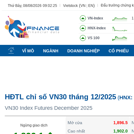
(
)
Đấu trường chứng 
Thứ Bảy, 08/08/2026
09:02:26
Vietstock
VN
|
EN
VN-Index
1
HNX-Index
Tất cả
Tính năng
Ngành
Mã chứng khoán
Lãnh đạ
VS 100
Tính
năng
VĨ MÔ
NGÀNH
DOANH NGHIỆP
CỔ PHIẾU
(-)
VIETSTOCK
CHỨNG
HĐTL chỉ số VN30 tháng 12/2025
(
HNX
KHOÁN
VN30 Index Futures December 2025
DOANH
Mở cửa
1,896.5
Ngừng giao dịch
NGHIỆP
Cao nhất
1,902.0