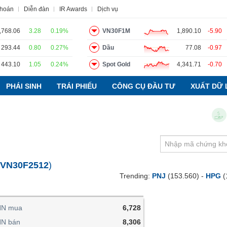
khoán
Diễn đàn
IR Awards
Dịch vụ
,768.06
3.28
0.19%
VN30F1M
1,890.10
-5.90
293.44
0.80
0.27%
Dầu
77.08
-0.97
o
Tin tức
Báo cáo phân tích
Thuật ngữ
Dịch vụ
443.10
1.05
0.24%
Spot Gold
4,341.71
-0.70
PHÁI SINH
TRÁI PHIẾU
CÔNG CỤ ĐẦU TƯ
XUẤT DỮ 
Chỉ
:
VN30F2512
)
Trending:
PNJ
(153.560) -
HPG
(
NN mua
6,728
NN bán
8,306