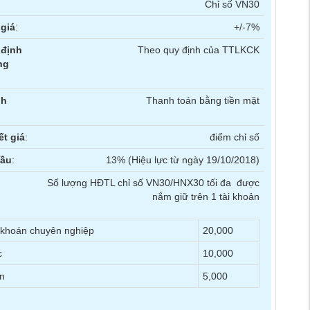
Chỉ số VN30
giá
:
+/-7%
 định
Theo quy định của TTLKCK
ng
nh
Thanh toán bằng tiền mặt
ết giá
:
điểm chỉ số
đầu
:
13% (Hiệu lực từ ngày 19/10/2018)
Số lượng HĐTL chỉ số VN30/HNX30 tối đa được
nắm giữ trên 1 tài khoản
 khoán chuyên nghiệp
20,000
c
10,000
n
5,000