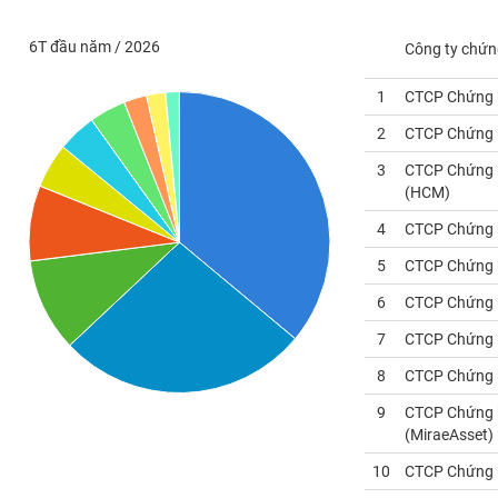
PHIẾU
6T đầu năm / 2026
Công ty chứn
1
CTCP Chứng 
CÔNG
CỤ
2
CTCP Chứng 
ĐẦU
3
CTCP Chứng 
TƯ
(
HCM
)
4
CTCP Chứng k
XUẤT
5
CTCP Chứng 
DỮ
LIỆU
6
CTCP Chứng 
7
CTCP Chứng 
8
CTCP Chứng 
TIN
MỚI
9
CTCP Chứng k
(
MiraeAsset
)
Ngành
10
CTCP Chứng 
(-)