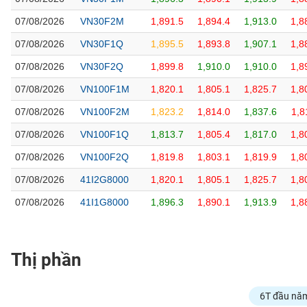
07/08/2026
VN30F2M
1,891.5
1,894.4
1,913.0
1,8
07/08/2026
VN30F1Q
1,895.5
1,893.8
1,907.1
1,8
NGÀNH
07/08/2026
VN30F2Q
1,899.8
1,910.0
1,910.0
1,8
07/08/2026
VN100F1M
1,820.1
1,805.1
1,825.7
1,8
DOANH
07/08/2026
VN100F2M
1,823.2
1,814.0
1,837.6
1,8
NGHIỆP
07/08/2026
VN100F1Q
1,813.7
1,805.4
1,817.0
1,8
07/08/2026
VN100F2Q
1,819.8
1,803.1
1,819.9
1,8
CỔ
07/08/2026
41I2G8000
1,820.1
1,805.1
1,825.7
1,8
PHIẾU
07/08/2026
41I1G8000
1,896.3
1,890.1
1,913.9
1,8
PHÁI
SINH
Thị phần
6T đầu nă
TRÁI