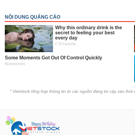
VS-
SECTOR
NĂNG
LƯỢNG
NGUYÊN
VẬT
* Vietstock tổng hợp thông tin từ các nguồn đáng tin cậy vào thờ
LIỆU
CÔNG
NGHIỆP