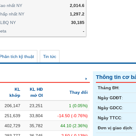
ao nhất NY
2,014.6
hấp nhất NY
1,297.2
KLBQ NY
30,185
eta
-
Phân tích kỹ thuật
Tin tức
Thông tin cơ b
Tháng ĐH
:
KL
KL HĐ
Thay đổi
khớp
mở OI
Ngày GDĐT
:
206,147
23,251
1 (0.05%)
Ngày GDCC
:
251,639
33,804
-14.50 (-0.76%)
Ngày TTCC
:
402,729
35,782
44.10 (2.36%)
Đơn vị giao dịch
:
293,777
36,745
-2.50 (-0.13%)