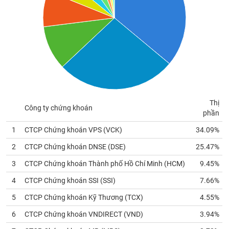
Tổng
VS-
quan
SECTOR
Giao
dịch
Tài
chính
NĂNG
Phân
LƯỢNG
tích
Thị
kỹ
Công ty chứng khoán
phần
thuật
1
CTCP Chứng khoán VPS (
VCK
)
34.09%
Hồ
NGUYÊN
sơ
VẬT
2
CTCP Chứng khoán DNSE (
DSE
)
25.47%
doanh
LIỆU
nghiệp
3
CTCP Chứng khoán Thành phố Hồ Chí Minh (
HCM
)
9.45%
Tin
4
CTCP Chứng khoán SSI (
SSI
)
7.66%
tức
5
CTCP Chứng khoán Kỹ Thương (
TCX
)
4.55%
sự
CÔNG
kiện
6
CTCP Chứng khoán VNDIRECT (
VND
)
3.94%
NGHIỆP
Tài