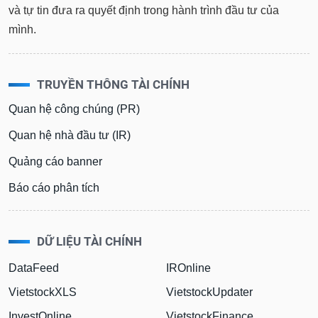
chính
và tự tin đưa ra quyết định trong hành trình đầu tư của
mình.
Công
TRUYỀN THÔNG TÀI CHÍNH
cụ
đầu
Quan hệ công chúng (PR)
tư
Quan hệ nhà đầu tư (IR)
Quảng cáo banner
Truyền
Báo cáo phân tích
thông
tài
chính
DỮ LIỆU TÀI CHÍNH
DataFeed
IROnline
VietstockXLS
VietstockUpdater
Dữ
liệu
InvestOnline
VietstockFinance