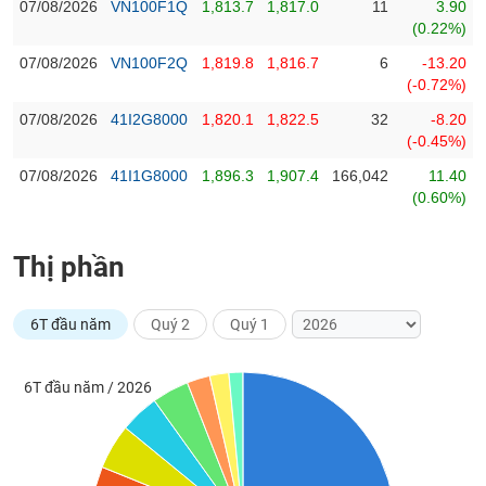
PHIẾU
Hủy
07/08/2026
VN100F1Q
1,813.7
1,817.0
11
3.90
niêm
(0.22%)
yết
07/08/2026
VN100F2Q
1,819.8
1,816.7
6
-13.20
Theo
(-0.72%)
CÔNG
dõi
07/08/2026
41I2G8000
1,820.1
1,822.5
32
-8.20
CỤ
đặc
(-0.45%)
ĐẦU
biệt
TƯ
07/08/2026
41I1G8000
1,896.3
1,907.4
166,042
11.40
Không
(0.60%)
được
ký
XUẤT
quỹ
Thị phần
DỮ
LIỆU
Danh
mục
6T đầu năm
Quý 2
Quý 1
ETF
TIN
Cổ
MỚI
6T đầu năm / 2026
phiếu
chi
Ngành
tiết
(-)