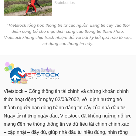
phân
tích
(-)
* Vietstock tổng hợp thông tin từ các nguồn đáng tin cậy vào thời
Thuật
điểm công bố cho mục đích cung cấp thông tin tham khảo.
ngữ
Vietstock không chịu trách nhiệm đối với bất kỳ kết quả nào từ việc
(-)
sử dụng các thông tin này.
Dịch
vụ
(-)
Đào
Vietstock – Cổng thông tin tài chính và chứng khoán chính
tạo
thức hoạt động từ ngày 02/08/2002, với định hướng trở
thành người bạn đồng hành đáng tin cậy của nhà đầu tư.
Ngay từ những ngày đầu, Vietstock đã không ngừng nỗ lực
mang đến hệ thống thông tin và dữ liệu tài chính chính xác
Sách
tài
– cập nhật – đầy đủ, giúp nhà đầu tư hiểu đúng, nhìn rộng