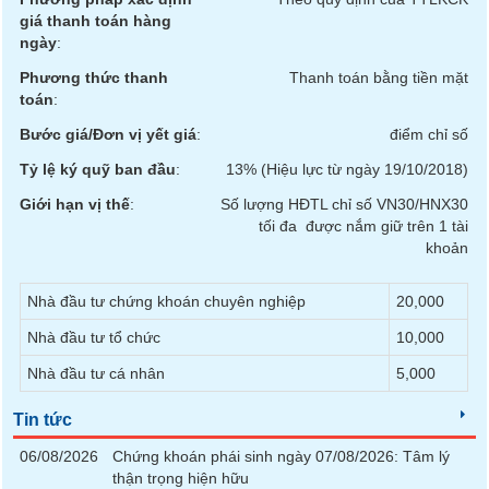
SÓC
giá thanh toán hàng
SỨC
ngày
:
KHỎE
Phương thức thanh
Thanh toán bằng tiền mặt
toán
:
Bước giá/Đơn vị yết giá
:
điểm chỉ số
TÀI
Tỷ lệ ký quỹ ban đầu
:
13% (Hiệu lực từ ngày 19/10/2018)
CHÍNH
Giới hạn vị thế
:
Số lượng HĐTL chỉ số VN30/HNX30
tối đa được nắm giữ trên 1 tài
khoản
CÔNG
Nhà đầu tư chứng khoán chuyên nghiệp
20,000
NGHỆ
Nhà đầu tư tổ chức
10,000
THÔNG
TIN
Nhà đầu tư cá nhân
5,000
Tin tức
06/08/2026
Chứng khoán phái sinh ngày 07/08/2026: Tâm lý
DỊCH
thận trọng hiện hữu