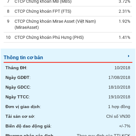
7
CTCP Chứng khoán MB (
MBS
)
3.72%
liệu
8
CTCP Chứng khoán FPT (
FTS
)
2.31%
Tâm
9
CTCP Chứng khoán Mirae Asset (Việt Nam)
1.92%
lý
TIÊU
(
MiraeAsset
)
thị
DÙNG
trường
10
CTCP Chứng khoán Phú Hưng (
PHS
)
1.41%
KHÔNG
THIẾT
YẾU
Thông tin cơ bản
Tháng ĐH
:
10/2018
Ngày GDĐT
:
17/08/2018
TIÊU
Ngày GDCC
:
18/10/2018
DÙNG
THIẾT
Ngày TTCC
:
19/10/2018
YẾU
Đơn vị giao dịch
:
1 hợp đồng
Tài sản cơ sở
:
Chỉ số VN30
Biên độ dao động giá
:
+/-7%
CHĂM
Phương pháp xác định
Theo quy định của TTLKCK