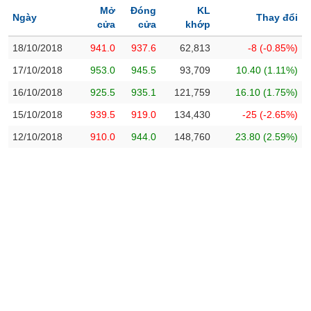
Giá
tích
Mở
Đóng
KL
Ngày
Thay đổi
Đặt
cửa
cửa
khớp
Biểu
lệnh
đồ
ĐÔNG
18/10/2018
941.0
937.6
62,813
-8 (-0.85%)
Nước
tài
DƯƠNG
17/10/2018
953.0
945.5
93,709
10.40 (1.11%)
ngoài
chính
16/10/2018
925.5
935.1
121,759
16.10 (1.75%)
Tự
TÀI
doanh
15/10/2018
939.5
919.0
134,430
-25 (-2.65%)
CHÍNH
Ảnh
12/10/2018
910.0
944.0
148,760
23.80 (2.59%)
CÁ
hưởng
NHÂN
chỉ
số
Biến
PHÂN
động
TÍCH
cổ
VIETSTOCKFINANCE
phiếu
Giao
dịch
VĨ
nội
MÔ
bộ