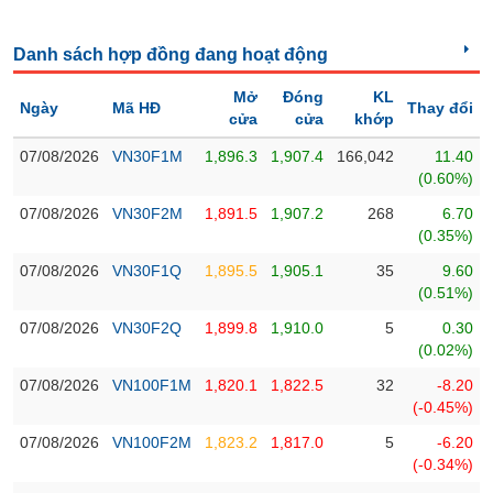
Trạng
Danh sách hợp đồng đang hoạt động
thái
NGÀNH
cổ
Mở
Đóng
KL
phiếu
Ngày
Mã HĐ
Thay đổi
cửa
cửa
khớp
Quy
07/08/2026
VN30F1M
1,896.3
1,907.4
166,042
11.40
DOANH
mô
(0.60%)
NGHIỆP
thị
07/08/2026
VN30F2M
1,891.5
1,907.2
268
6.70
trường
(0.35%)
Niêm
07/08/2026
VN30F1Q
1,895.5
1,905.1
35
9.60
CỔ
yết
(0.51%)
PHIẾU
Niêm
07/08/2026
VN30F2Q
1,899.8
1,910.0
5
0.30
yết
(0.02%)
mới
PHÁI
07/08/2026
VN100F1M
1,820.1
1,822.5
32
-8.20
Niêm
SINH
(-0.45%)
yết
bổ
07/08/2026
VN100F2M
1,823.2
1,817.0
5
-6.20
sung
(-0.34%)
TRÁI