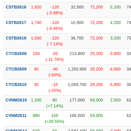
VỤ
CSTB2616
1,920
-120
32,900
72,200
5,200
74
TRUYỀN
(-5.88%)
THÔNG
CSTB2617
1,740
-120
15,900
72,200
4,200
74
(-6.45%)
CSTB2618
1,560
-120
36,700
72,200
3,200
75
TIỆN
(-7.14%)
ÍCH
CTCB2608
150
-20
213,800
29,200
-3,800
33
(-11.76%)
CTCB2609
40
-40
1,250,900
29,200
-4,800
34
(-50%)
BẤT
CTCB2610
30
-10
1,058,700
29,200
-5,800
35
ĐỘNG
(-25%)
SẢN
CVNM2610
1,200
80
177,000
59,000
2,000
61
(+7.14%)
Mã
chứng
CVNM2611
880
150
166,500
59,000
62
khoán
(-)
(+20.55%)