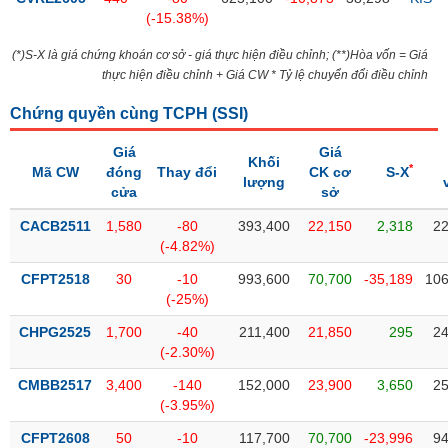
PHIẾU
Hủy
(-15.38%)
niêm
yết
(*)S-X là giá chứng khoán cơ sở - giá thực hiện điều chỉnh; (**)Hòa vốn = Giá
thực hiện điều chỉnh + Giá CW * Tỷ lệ chuyển đổi điều chỉnh
Theo
CÔNG
dõi
CỤ
Chứng quyền cùng TCPH (
SSI
)
đặc
ĐẦU
biệt
TƯ
Giá
Giá
Khối
*
Mã CW
đóng
Thay đổi
CK cơ
S-X
Không
lượng
cửa
sở
được
ký
XUẤT
CACB2511
1,580
-80
393,400
22,150
2,318
22
quỹ
DỮ
(-4.82%)
LIỆU
Danh
CFPT2518
30
-10
993,600
70,700
-35,189
106
mục
(-25%)
ETF
CHPG2525
1,700
-40
211,400
21,850
295
24
TIN
Cổ
(-2.30%)
MỚI
phiếu
CMBB2517
3,400
-140
152,000
23,900
3,650
25
chi
Ngành
(-3.95%)
tiết
(-)
CFPT2608
50
-10
117,700
70,700
-23,996
94