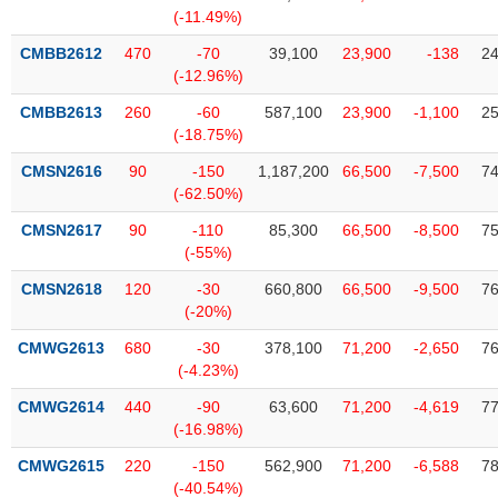
SÓC
(-11.49%)
SỨC
KHỎE
CMBB2612
470
-70
39,100
23,900
-138
24
(-12.96%)
CMBB2613
260
-60
587,100
23,900
-1,100
25
(-18.75%)
TÀI
CMSN2616
90
-150
1,187,200
66,500
-7,500
74
CHÍNH
(-62.50%)
CMSN2617
90
-110
85,300
66,500
-8,500
75
(-55%)
CMSN2618
120
-30
660,800
66,500
-9,500
76
CÔNG
(-20%)
NGHỆ
THÔNG
CMWG2613
680
-30
378,100
71,200
-2,650
76
(-4.23%)
TIN
CMWG2614
440
-90
63,600
71,200
-4,619
77
(-16.98%)
CMWG2615
220
-150
562,900
71,200
-6,588
78
DỊCH
(-40.54%)