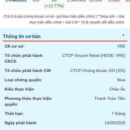
CVNM2612
530
60
2,584,400
59,000
-2,000
63
Tất cả
Cổ phiếu
Chỉ số
Chứng chỉ quỹ
Chứng q
(+12.77%)
Lãnh
(*)S-X là giá chứng khoán cơ sở - giá thực hiện điều chỉnh; (**)Hòa vốn = Giá
đạo
thực hiện điều chỉnh + Giá CW * Tỷ lệ chuyển đổi điều chỉnh
(-)
Thông tin cơ bản
Tất cả
Người nội bộ
Người liên quan
Cổ đông lớn
CK cơ sở
:
VRE
Tin
Tổ chức phát hành
CTCP Vincom Retail (HOSE:
VRE
)
tức
CKCS
:
(-)
Tổ chức phát hành CW
:
CTCP Chứng khoán SSI (
SSI
)
Loại chứng quyền
:
Mua
Bài
viết
Kiểu thực hiện
:
Châu Âu
của
tác
Phương thức thực hiện
Thanh Toán Tiền
giả
quyền
:
(-)
Thời hạn
:
7 tháng
Báo
Ngày phát hành
:
14/05/2025
cáo