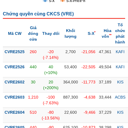
S-X
S-X-Price*n
Trạng
Chứng quyền cùng CKCS (
VRE
)
thái
NGÀNH
cổ
Tổ
phiếu
Giá
Khối
Hòa
chức
*
Mã CW
đóng
Thay đổi
S-X
**
lượng
vốn
phát
Quy
cửa
hành
DOANH
mô
NGHIỆP
thị
CVRE2525
260
-20
2,700
-21,056
47,361
KAFI
trường
(-7.14%)
Niêm
CVRE2526
440
40
53,400
-22,505
49,504
KAFI
CỔ
yết
(+10%)
PHIẾU
Niêm
CVRE2602
30
20
364,000
-11,773
37,189
KIS
yết
(+200%)
mới
PHÁI
CVRE2603
1,210
-100
887,300
-4,638
33,444
ACBS
Niêm
SINH
(-7.63%)
yết
CVRE2604
510
-80
22,600
-9,466
37,229
KIS
bổ
(-13.56%)
sung
TRÁI
CVRE2605
440
-80
625,100
-10,873
38,298
KIS