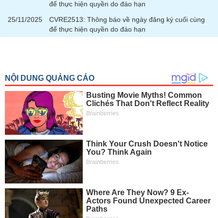
chính
để thực hiện quyền do đáo hạn
25/11/2025
CVRE2513: Thông báo về ngày đăng ký cuối cùng
để thực hiện quyền do đáo hạn
Công
cụ
đầu
tư
Truyền
thông
tài
chính
Dữ
liệu