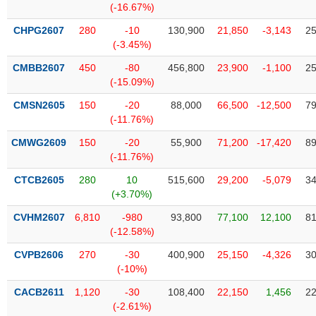
Tổng
VS-
(-16.67%)
quan
SECTOR
CHPG2607
280
-10
130,900
21,850
-3,143
25
Giao
(-3.45%)
dịch
CMBB2607
450
-80
456,800
23,900
-1,100
25
Tài
(-15.09%)
chính
NĂNG
CMSN2605
150
-20
88,000
66,500
-12,500
79
Phân
LƯỢNG
(-11.76%)
tích
CMWG2609
kỹ
150
-20
55,900
71,200
-17,420
89
(-11.76%)
thuật
CTCB2605
Hồ
280
10
515,600
29,200
-5,079
34
NGUYÊN
(+3.70%)
sơ
VẬT
doanh
CVHM2607
6,810
-980
93,800
77,100
12,100
81
LIỆU
nghiệp
(-12.58%)
Tin
CVPB2606
270
-30
400,900
25,150
-4,326
30
tức
(-10%)
sự
CÔNG
kiện
CACB2611
1,120
-30
108,400
22,150
1,456
22
NGHIỆP
(-2.61%)
Tài