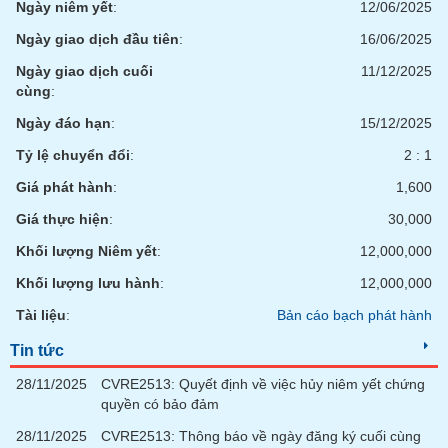
Ngày niêm yết
:
12/06/2025
phân
tích
Ngày giao dịch đầu tiên
:
16/06/2025
(-)
Ngày giao dịch cuối
11/12/2025
cùng
:
Thuật
ngữ
Ngày đáo hạn
:
15/12/2025
(-)
Tỷ lệ chuyển đổi
:
2 : 1
Giá phát hành
:
1,600
Dịch
vụ
Giá thực hiện
:
30,000
(-)
Khối lượng Niêm yết
:
12,000,000
Khối lượng lưu hành
:
12,000,000
Đào
tạo
Tài liệu
:
Bản cáo bạch phát hành
Tin tức
28/11/2025
CVRE2513: Quyết định về việc hủy niêm yết chứng
quyền có bảo đảm
Sách
tài
28/11/2025
CVRE2513: Thông báo về ngày đăng ký cuối cùng