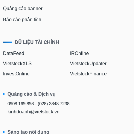
Quảng cáo banner
Báo cáo phân tích
DỮ LIỆU TÀI CHÍNH
DataFeed
IROnline
VietstockXLS
VietstockUpdater
InvestOnline
VietstockFinance
Quảng cáo & Dịch vụ
0908 169 898 - (028) 3848 7238
kinhdoanh@vietstock.vn
Sáng tạo nội dung