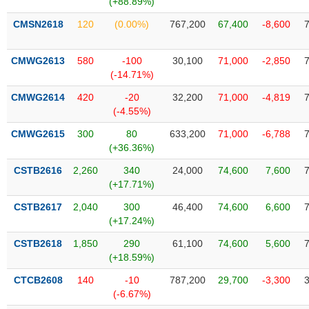
(+88.89%)
SÓC
SỨC
CMSN2618
120
(0.00%)
767,200
67,400
-8,600
KHỎE
CMWG2613
580
-100
30,100
71,000
-2,850
(-14.71%)
CMWG2614
420
-20
32,200
71,000
-4,819
TÀI
(-4.55%)
CHÍNH
CMWG2615
300
80
633,200
71,000
-6,788
(+36.36%)
CSTB2616
2,260
340
24,000
74,600
7,600
(+17.71%)
CÔNG
NGHỆ
CSTB2617
2,040
300
46,400
74,600
6,600
THÔNG
(+17.24%)
TIN
CSTB2618
1,850
290
61,100
74,600
5,600
(+18.59%)
CTCB2608
140
-10
787,200
29,700
-3,300
(-6.67%)
DỊCH