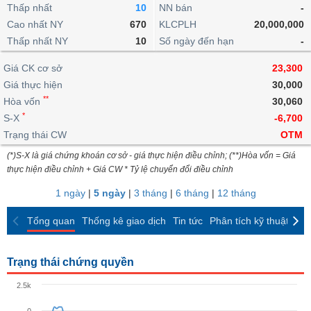
khoản
lai
Thấp nhất
10
NN bán
-
dịch
lỗ
Phân
Vĩ
Thống
Định
Cao nhất NY
670
KLCPLH
20,000,000
tích
mô
BẤT
Chứng
IR
Giao
kê
Chứng
giá
Thấp nhất NY
kỹ
10
Số ngày đến hạn
-
ĐỘNG
quyền
Awards
dịch
giao
quyền
thuật
SẢN
Nước
nội
dịch
Trái
Giá CK cơ sở
23,300
ngoài
Tổng
bộ
Bảng
phiếu
Giá thực hiện
30,000
Tin
quan
giá
Đào
doanh
Tự
**
Niên
tức
Hòa vốn
30,060
TÀI
trực
tạo
nghiệp
doanh
Thống
giám
*
S-X
-6,700
CHÍNH
tuyến
kê
Top
Trạng thái CW
OTM
Tài
giao
Bộ
cổ
liệu
(*)S-X là giá chứng khoán cơ sở - giá thực hiện điều chỉnh; (**)Hòa vốn = Giá
dịch
Dịch
lọc
phiếu
cổ
HÀNG
thực hiện điều chỉnh + Giá CW * Tỷ lệ chuyển đổi điều chỉnh
vụ
cổ
Định
đông
HÓA
Bản
phiếu
1 ngày
|
5 ngày
|
3 tháng
|
6 tháng
|
12 tháng
giá
đồ
So
ngành
Tổng quan
Thống kê giao dịch
Tin tức
Phân tích kỹ thuật
CK
sánh
KINH
cổ
Thống
TẾ
phiếu
kê
Trạng thái chứng quyền
giao
Báo
dịch
2.5k
cáo
THẾ
phân
GIỚI