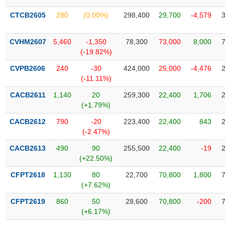
Tổng
VS-
quan
SECTOR
CTCB2605
280
(0.00%)
298,400
29,700
-4,579
Giao
dịch
CVHM2607
5,460
-1,350
78,300
73,000
8,000
(-19.82%)
Tài
chính
CVPB2606
240
-30
424,000
25,000
-4,476
NĂNG
(-11.11%)
Phân
LƯỢNG
tích
CACB2611
1,140
20
259,300
22,400
1,706
kỹ
(+1.79%)
thuật
CACB2612
790
-20
223,400
22,400
843
Hồ
(-2.47%)
NGUYÊN
sơ
VẬT
CACB2613
490
90
255,500
22,400
-19
doanh
LIỆU
(+22.50%)
nghiệp
CFPT2618
1,130
80
22,700
70,800
1,800
Tin
(+7.62%)
tức
sự
CFPT2619
860
50
28,600
70,800
-200
CÔNG
kiện
(+6.17%)
NGHIỆP
Tài