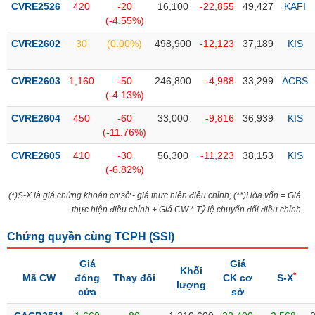
CVRE2526
420
-20
16,100
-22,855
49,427
KAFI
(-4.55%)
Trạng
thái
CVRE2602
30
(0.00%)
498,900
-12,123
37,189
KIS
NGÀNH
cổ
phiếu
CVRE2603
1,160
-50
246,800
-4,988
33,299
ACBS
Quy
(-4.13%)
DOANH
mô
CVRE2604
450
-60
33,000
-9,816
36,939
KIS
NGHIỆP
thị
(-11.76%)
trường
CVRE2605
410
-30
56,300
-11,223
38,153
KIS
Niêm
(-6.82%)
CỔ
yết
PHIẾU
(*)S-X là giá chứng khoán cơ sở - giá thực hiện điều chỉnh; (**)Hòa vốn = Giá
Niêm
thực hiện điều chỉnh + Giá CW * Tỷ lệ chuyển đổi điều chỉnh
yết
mới
Chứng quyền cùng TCPH (
SSI
)
PHÁI
Niêm
SINH
Giá
Giá
yết
Khối
*
Mã CW
đóng
Thay đổi
CK cơ
S-X
bổ
lượng
cửa
sở
sung
TRÁI