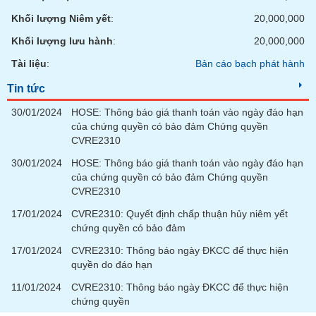
phân
tích
Khối lượng Niêm yết
:
20,000,000
(-)
Khối lượng lưu hành
:
20,000,000
Tài liệu
:
Bản cáo bạch phát hành
Thuật
ngữ
Tin tức
(-)
30/01/2024
HOSE: Thông báo giá thanh toán vào ngày đáo hạn
của chứng quyền có bảo đảm Chứng quyền
Dịch
CVRE2310
vụ
(-)
30/01/2024
HOSE: Thông báo giá thanh toán vào ngày đáo hạn
của chứng quyền có bảo đảm Chứng quyền
CVRE2310
Đào
17/01/2024
CVRE2310: Quyết định chấp thuận hủy niêm yết
tạo
chứng quyền có bảo đảm
17/01/2024
CVRE2310: Thông báo ngày ĐKCC để thực hiện
quyền do đáo hạn
11/01/2024
CVRE2310: Thông báo ngày ĐKCC để thực hiện
Sách
chứng quyền
tài