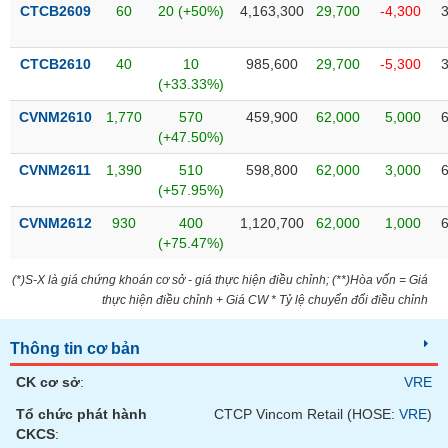
VỤ
CTCB2609
60
20 (+50%)
4,163,300
29,700
-4,300
TRUYỀN
THÔNG
CTCB2610
40
10
985,600
29,700
-5,300
(+33.33%)
CVNM2610
1,770
570
459,900
62,000
5,000
(+47.50%)
TIỆN
CVNM2611
1,390
510
598,800
62,000
3,000
ÍCH
(+57.95%)
CVNM2612
930
400
1,120,700
62,000
1,000
(+75.47%)
BẤT
(*)S-X là giá chứng khoán cơ sở - giá thực hiện điều chỉnh; (**)Hòa vốn = Giá
ĐỘNG
thực hiện điều chỉnh + Giá CW * Tỷ lệ chuyển đổi điều chỉnh
SẢN
Thông tin cơ bản
Mã
chứng
CK cơ sở
:
VRE
khoán
(-)
Tổ chức phát hành
CTCP Vincom Retail (HOSE:
VRE
)
CKCS
: