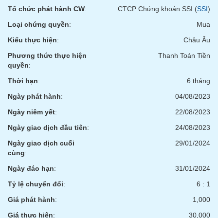
Tất cả
Cổ phiếu
Chỉ số
Chứng chỉ quỹ
Chứng q
Tổ chức phát hành CW
:
CTCP Chứng khoán SSI (
SSI
)
Loại chứng quyền
:
Mua
Lãnh
đạo
Kiểu thực hiện
:
Châu Âu
(-)
Phương thức thực hiện
Thanh Toán Tiền
Tất cả
Người nội bộ
Người liên quan
Cổ đông lớn
quyền
:
Thời hạn
:
6 tháng
Tin
Ngày phát hành
:
04/08/2023
tức
(-)
Ngày niêm yết
:
22/08/2023
Ngày giao dịch đầu tiên
:
24/08/2023
Bài
Ngày giao dịch cuối
29/01/2024
viết
của
cùng
:
tác
giả
Ngày đáo hạn
:
31/01/2024
(-)
Tỷ lệ chuyển đổi
:
6 : 1
Giá phát hành
:
1,000
Báo
cáo
Giá thực hiện
:
30,000