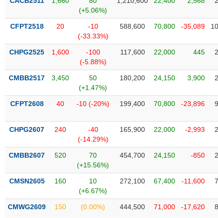
PHIẾU
CACB2511
1,660
80
1,210,600
22,400
2,568
Hủy
(+5.06%)
niêm
yết
CFPT2518
20
-10
588,600
70,800
-35,089
10
(-33.33%)
Theo
CÔNG
dõi
CHPG2525
1,600
-100
117,600
22,000
445
CỤ
đặc
(-5.88%)
ĐẦU
biệt
TƯ
CMBB2517
3,450
50
180,200
24,150
3,900
Không
(+1.47%)
được
CFPT2608
40
-10 (-20%)
199,400
70,800
-23,896
ký
XUẤT
quỹ
DỮ
LIỆU
CHPG2607
240
-40
165,900
22,000
-2,993
Danh
(-14.29%)
mục
ETF
CMBB2607
520
70
454,700
24,150
-850
TIN
(+15.56%)
Cổ
MỚI
phiếu
CMSN2605
160
10
272,100
67,400
-11,600
chi
(+6.67%)
Ngành
tiết
(-)
CMWG2609
150
(0.00%)
444,500
71,000
-17,620