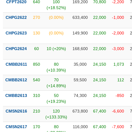
CFPT2620
640
100
169,200
70,800
-2,200
liệu
(+18.52%)
Tâm
CHPG2622
270
(0.00%)
633,400
22,000
-1,000
lý
TIÊU
thị
DÙNG
CHPG2623
130
(0.00%)
149,900
22,000
-2,000
trường
KHÔNG
THIẾT
CHPG2624
60
10 (+20%)
168,600
22,000
-3,000
YẾU
CMBB2611
850
80
35,000
24,150
1,073
(+10.39%)
TIÊU
CMBB2612
540
70
59,500
24,150
112
DÙNG
(+14.89%)
THIẾT
CMBB2613
310
50
74,300
24,150
-850
YẾU
(+19.23%)
CMSN2616
210
120
673,800
67,400
-6,600
(+133.33%)
CMSN2617
170
80
116,000
67,400
-7,600
CHĂM