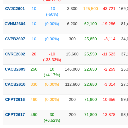
Tổng
VS-
quan
SECTOR
CVJC2601
10
-10
3,300
125,500
-43,721
169,
(-50%)
Giao
dịch
CVNM2604
10
(0.00%)
6,200
62,100
-19,286
81,
Tài
chính
CVPB2607
10
(0.00%)
300
25,850
-8,114
34,
NĂNG
Phân
LƯỢNG
tích
CVRE2602
20
-10
15,600
25,550
-11,523
37,
kỹ
(-33.33%)
thuật
CACB2609
250
10
146,800
22,650
-2,259
25,
Hồ
(+4.17%)
NGUYÊN
sơ
VẬT
CACB2610
330
(0.00%)
112,600
22,650
-3,314
27,
doanh
LIỆU
nghiệp
CFPT2616
460
(0.00%)
200
71,800
-10,656
89,
Tin
tức
sự
CFPT2617
490
30
200
71,800
-13,878
93,
CÔNG
kiện
(+6.52%)
NGHIỆP
Tài