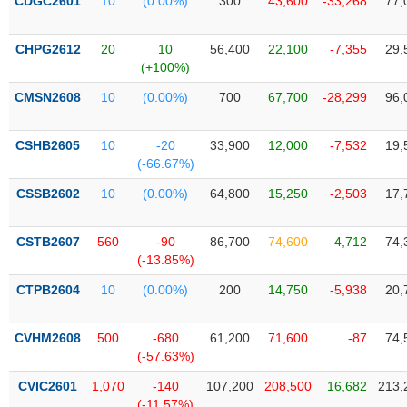
PHIẾU
CDGC2601
10
(0.00%)
300
43,600
-33,268
77,
Hủy
niêm
yết
CHPG2612
20
10
56,400
22,100
-7,355
29,
(+100%)
Theo
CÔNG
dõi
CMSN2608
10
(0.00%)
700
67,700
-28,299
96,
CỤ
đặc
ĐẦU
biệt
TƯ
CSHB2605
10
-20
33,900
12,000
-7,532
19,
Không
(-66.67%)
được
CSSB2602
10
(0.00%)
64,800
15,250
-2,503
17,
ký
XUẤT
quỹ
DỮ
LIỆU
CSTB2607
560
-90
86,700
74,600
4,712
74,
Danh
(-13.85%)
mục
ETF
CTPB2604
10
(0.00%)
200
14,750
-5,938
20,
TIN
Cổ
MỚI
phiếu
CVHM2608
500
-680
61,200
71,600
-87
74,
chi
(-57.63%)
Ngành
tiết
(-)
CVIC2601
1,070
-140
107,200
208,500
16,682
213,
(-11.57%)