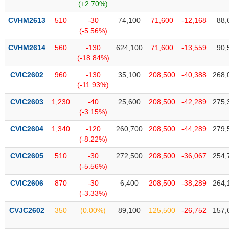
Tất cả
Cổ phiếu
Chỉ số
Chứng chỉ quỹ
Chứng q
(+2.70%)
CVHM2613
510
-30
74,100
71,600
-12,168
88,
Lãnh
(-5.56%)
đạo
(-)
CVHM2614
560
-130
624,100
71,600
-13,559
90,
(-18.84%)
Tất cả
Người nội bộ
Người liên quan
Cổ đông lớn
CVIC2602
960
-130
35,100
208,500
-40,388
268,
(-11.93%)
Tin
CVIC2603
1,230
-40
25,600
208,500
-42,289
275,
tức
(-)
(-3.15%)
CVIC2604
1,340
-120
260,700
208,500
-44,289
279,
(-8.22%)
Bài
viết
CVIC2605
510
-30
272,500
208,500
-36,067
254,
của
(-5.56%)
tác
giả
CVIC2606
870
-30
6,400
208,500
-38,289
264,
(-)
(-3.33%)
CVJC2602
350
(0.00%)
89,100
125,500
-26,752
157,
Báo
cáo