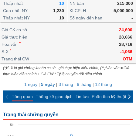
khoản
lai
Thấp nhất
10
NN bán
215,300
dịch
lỗ
Phân
Vĩ
Thống
Định
Cao nhất NY
1,230
KLCPLH
5,000,000
tích
mô
BẤT
Chứng
IR
Giao
kê
Chứng
giá
Thấp nhất NY
kỹ
10
Số ngày đến hạn
-
ĐỘNG
quyền
Awards
dịch
giao
quyền
thuật
SẢN
Nước
nội
dịch
Trái
Giá CK cơ sở
24,600
ngoài
Tổng
bộ
Bảng
phiếu
Giá thực hiện
28,666
Tin
quan
giá
Đào
doanh
Tự
**
Niên
tức
Hòa vốn
28,716
TÀI
trực
tạo
nghiệp
doanh
Thống
giám
*
S-X
-4,066
CHÍNH
tuyến
kê
Top
Trạng thái CW
OTM
Tài
giao
Bộ
cổ
liệu
(*)S-X là giá chứng khoán cơ sở - giá thực hiện điều chỉnh; (**)Hòa vốn = Giá
dịch
Dịch
lọc
phiếu
cổ
HÀNG
thực hiện điều chỉnh + Giá CW * Tỷ lệ chuyển đổi điều chỉnh
vụ
cổ
Định
đông
HÓA
Bản
phiếu
1 ngày
|
5 ngày
|
3 tháng
|
6 tháng
|
12 tháng
giá
đồ
So
ngành
Tổng quan
Thống kê giao dịch
Tin tức
Phân tích kỹ thuật
CK
sánh
KINH
cổ
Thống
TẾ
phiếu
kê
Trạng thái chứng quyền
giao
Báo
dịch
5k
cáo
THẾ
phân
GIỚI