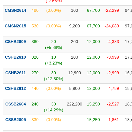
(-2.56%)
SÓC
SỨC
CMSN2614
490
(0.00%)
100
67,700
-22,299
94,
KHỎE
CMSN2615
530
(0.00%)
9,200
67,700
-24,089
97,
CSHB2609
360
20
200
12,000
-4,333
17,
TÀI
(+5.88%)
CHÍNH
CSHB2610
320
10
200
12,000
-3,999
17,
(+3.23%)
CSHB2611
270
30
12,900
12,000
-2,999
16,
(+12.50%)
CÔNG
NGHỆ
CSHB2612
440
(0.00%)
5,900
12,000
-4,789
18,
THÔNG
TIN
CSSB2604
240
30
222,200
15,250
-2,527
18,
(+14.29%)
CSSB2605
330
(0.00%)
15,250
-1,861
18,
DỊCH