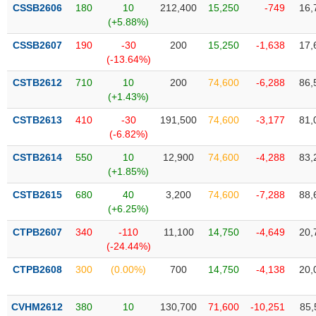
VỤ
CSSB2606
180
10
212,400
15,250
-749
16,
TRUYỀN
(+5.88%)
THÔNG
CSSB2607
190
-30
200
15,250
-1,638
17,
(-13.64%)
CSTB2612
710
10
200
74,600
-6,288
86,
(+1.43%)
TIỆN
CSTB2613
410
-30
191,500
74,600
-3,177
81,
ÍCH
(-6.82%)
CSTB2614
550
10
12,900
74,600
-4,288
83,
(+1.85%)
BẤT
CSTB2615
680
40
3,200
74,600
-7,288
88,
ĐỘNG
(+6.25%)
SẢN
CTPB2607
340
-110
11,100
14,750
-4,649
20,
(-24.44%)
Mã
chứng
CTPB2608
300
(0.00%)
700
14,750
-4,138
20,
khoán
(-)
CVHM2612
380
10
130,700
71,600
-10,251
85,