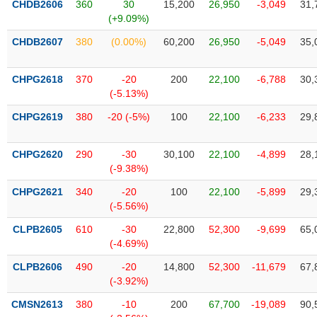
CHDB2606
360
30
15,200
26,950
-3,049
31,
liệu
(+9.09%)
Tâm
CHDB2607
380
(0.00%)
60,200
26,950
-5,049
35,
lý
TIÊU
thị
DÙNG
CHPG2618
370
-20
200
22,100
-6,788
30,
trường
KHÔNG
(-5.13%)
THIẾT
CHPG2619
380
-20 (-5%)
100
22,100
-6,233
29,
YẾU
CHPG2620
290
-30
30,100
22,100
-4,899
28,
(-9.38%)
TIÊU
CHPG2621
340
-20
100
22,100
-5,899
29,
DÙNG
(-5.56%)
THIẾT
CLPB2605
610
-30
22,800
52,300
-9,699
65,
YẾU
(-4.69%)
CLPB2606
490
-20
14,800
52,300
-11,679
67,
(-3.92%)
CMSN2613
380
-10
200
67,700
-19,089
90,
CHĂM