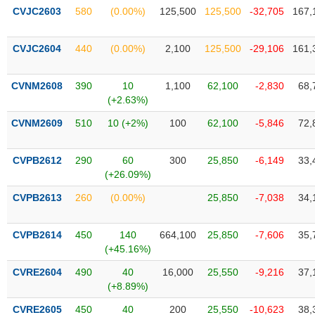
phân
CVJC2603
580
(0.00%)
125,500
125,500
-32,705
167,
tích
(-)
CVJC2604
440
(0.00%)
2,100
125,500
-29,106
161,
Thuật
ngữ
CVNM2608
390
10
1,100
62,100
-2,830
68,
(-)
(+2.63%)
CVNM2609
510
10 (+2%)
100
62,100
-5,846
72,
Dịch
vụ
CVPB2612
290
60
300
25,850
-6,149
33,
(-)
(+26.09%)
CVPB2613
260
(0.00%)
25,850
-7,038
34,
Đào
tạo
CVPB2614
450
140
664,100
25,850
-7,606
35,
(+45.16%)
CVRE2604
490
40
16,000
25,550
-9,216
37,
(+8.89%)
Sách
tài
CVRE2605
450
40
200
25,550
-10,623
38,