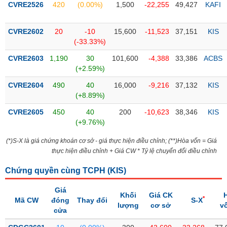
CVRE2526
420
(0.00%)
1,500
-22,255
49,427
KAFI
Trạng
thái
CVRE2602
20
-10
15,600
-11,523
37,151
KIS
NGÀNH
cổ
(-33.33%)
phiếu
CVRE2603
1,190
30
101,600
-4,388
33,386
ACBS
Quy
(+2.59%)
DOANH
mô
CVRE2604
490
40
16,000
-9,216
37,132
KIS
NGHIỆP
thị
(+8.89%)
trường
CVRE2605
450
40
200
-10,623
38,346
KIS
Niêm
(+9.76%)
CỔ
yết
PHIẾU
(*)S-X là giá chứng khoán cơ sở - giá thực hiện điều chỉnh; (**)Hòa vốn = Giá
Niêm
thực hiện điều chỉnh + Giá CW * Tỷ lệ chuyển đổi điều chỉnh
yết
mới
Chứng quyền cùng TCPH (
KIS
)
PHÁI
Niêm
SINH
Giá
yết
Khối
Giá CK
*
Mã CW
đóng
Thay đổi
S-X
bổ
lượng
cơ sở
v
cửa
sung
TRÁI