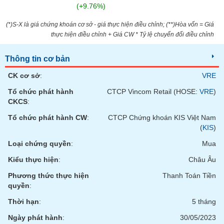
chính
(+9.76%)
(*)S-X là giá chứng khoán cơ sở - giá thực hiện điều chỉnh; (**)Hòa vốn = Giá
thực hiện điều chỉnh + Giá CW * Tỷ lệ chuyển đổi điều chỉnh
Công
Thông tin cơ bản
cụ
đầu
CK cơ sở
:
VRE
tư
Tổ chức phát hành
CTCP Vincom Retail (HOSE:
VRE
)
CKCS
:
Tổ chức phát hành CW
:
CTCP Chứng khoán KIS Việt Nam
Truyền
(
KIS
)
thông
Loại chứng quyền
:
Mua
tài
chính
Kiểu thực hiện
:
Châu Âu
Phương thức thực hiện
Thanh Toán Tiền
quyền
:
Thời hạn
:
5 tháng
Dữ
liệu
Ngày phát hành
:
30/05/2023