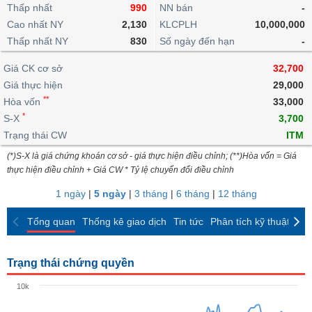
khoản
lai
Thấp nhất
990
NN bán
-
dịch
lỗ
Phân
Vĩ
Thống
Định
Cao nhất NY
2,130
KLCPLH
10,000,000
tích
mô
BẤT
Chứng
IR
Giao
kê
Chứng
giá
Thấp nhất NY
kỹ
830
Số ngày đến hạn
-
ĐỘNG
quyền
Awards
dịch
giao
quyền
thuật
SẢN
Nước
nội
dịch
Trái
Giá CK cơ sở
32,700
ngoài
Tổng
bộ
Bảng
phiếu
Giá thực hiện
29,000
Tin
quan
giá
Đào
doanh
Tự
**
Niên
tức
Hòa vốn
33,000
TÀI
trực
tạo
nghiệp
doanh
Thống
giám
*
S-X
3,700
CHÍNH
tuyến
kê
Top
Trạng thái CW
ITM
Tài
giao
Bộ
cổ
liệu
(*)S-X là giá chứng khoán cơ sở - giá thực hiện điều chỉnh; (**)Hòa vốn = Giá
dịch
Dịch
lọc
phiếu
cổ
HÀNG
thực hiện điều chỉnh + Giá CW * Tỷ lệ chuyển đổi điều chỉnh
vụ
cổ
Định
đông
HÓA
Bản
phiếu
1 ngày
|
5 ngày
|
3 tháng
|
6 tháng
|
12 tháng
giá
đồ
So
ngành
Tổng quan
Thống kê giao dịch
Tin tức
Phân tích kỹ thuật
CK
sánh
KINH
cổ
Thống
TẾ
phiếu
kê
Trạng thái chứng quyền
giao
Báo
dịch
10k
cáo
THẾ
phân
GIỚI