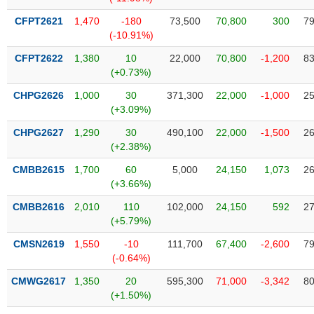
Tổng
VS-
quan
SECTOR
CFPT2621
1,470
-180
73,500
70,800
300
79
(-10.91%)
Giao
dịch
CFPT2622
1,380
10
22,000
70,800
-1,200
83
(+0.73%)
Tài
chính
CHPG2626
1,000
30
371,300
22,000
-1,000
25
NĂNG
(+3.09%)
Phân
LƯỢNG
tích
CHPG2627
1,290
30
490,100
22,000
-1,500
26
kỹ
(+2.38%)
thuật
CMBB2615
1,700
60
5,000
24,150
1,073
26
Hồ
(+3.66%)
NGUYÊN
sơ
VẬT
CMBB2616
2,010
110
102,000
24,150
592
27
doanh
LIỆU
(+5.79%)
nghiệp
CMSN2619
1,550
-10
111,700
67,400
-2,600
79
Tin
(-0.64%)
tức
sự
CMWG2617
1,350
20
595,300
71,000
-3,342
80
CÔNG
kiện
(+1.50%)
NGHIỆP
Tài