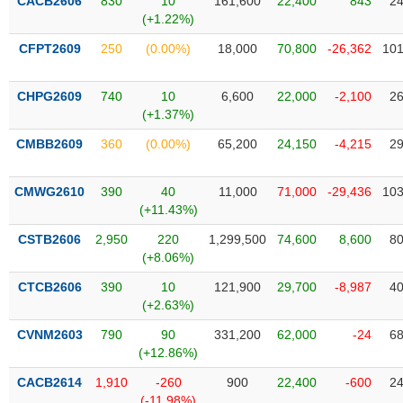
PHIẾU
CACB2606
830
10
161,600
22,400
843
24
Hủy
(+1.22%)
niêm
yết
CFPT2609
250
(0.00%)
18,000
70,800
-26,362
101
Theo
CÔNG
dõi
CHPG2609
740
10
6,600
22,000
-2,100
26
CỤ
đặc
(+1.37%)
ĐẦU
biệt
TƯ
CMBB2609
360
(0.00%)
65,200
24,150
-4,215
29
Không
được
CMWG2610
390
40
11,000
71,000
-29,436
103
ký
XUẤT
(+11.43%)
quỹ
DỮ
LIỆU
CSTB2606
2,950
220
1,299,500
74,600
8,600
80
Danh
(+8.06%)
mục
ETF
CTCB2606
390
10
121,900
29,700
-8,987
40
TIN
(+2.63%)
Cổ
MỚI
phiếu
CVNM2603
790
90
331,200
62,000
-24
68
chi
(+12.86%)
Ngành
tiết
(-)
CACB2614
1,910
-260
900
22,400
-600
24
(-11.98%)