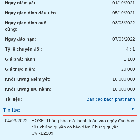
VỤ
Ngày niêm yết
:
01/10/2021
TRUYỀN
Ngày giao dịch đầu tiên
:
05/10/2021
THÔNG
Ngày giao dịch cuối
03/03/2022
cùng
:
Ngày đáo hạn
:
07/03/2022
TIỆN
Tỷ lệ chuyển đổi
:
4 : 1
ÍCH
Giá phát hành
:
1,100
Giá thực hiện
:
29,000
Khối lượng Niêm yết
:
10,000,000
BẤT
Khối lượng lưu hành
:
10,000,000
ĐỘNG
SẢN
Tài liệu
:
Bản cáo bạch phát hành
Tin tức
Mã
chứng
04/03/2022
HOSE: Thông báo giá thanh toán vào ngày đáo hạn
khoán
của chứng quyền có bảo đảm Chứng quyền
(-)
CVRE2109