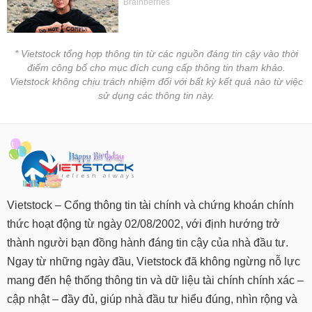
chính
* Vietstock tổng hợp thông tin từ các nguồn đáng tin cậy vào thời
điểm công bố cho mục đích cung cấp thông tin tham khảo.
Công
Vietstock không chịu trách nhiệm đối với bất kỳ kết quả nào từ việc
cụ
sử dụng các thông tin này.
đầu
tư
Truyền
thông
Vietstock – Cổng thông tin tài chính và chứng khoán chính
tài
chính
thức hoạt động từ ngày 02/08/2002, với định hướng trở
thành người bạn đồng hành đáng tin cậy của nhà đầu tư.
Ngay từ những ngày đầu, Vietstock đã không ngừng nỗ lực
mang đến hệ thống thông tin và dữ liệu tài chính chính xác –
Dữ
cập nhật – đầy đủ, giúp nhà đầu tư hiểu đúng, nhìn rộng và
liệu