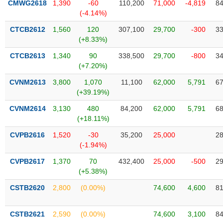
CMWG2618
1,390
-60
110,200
71,000
-4,819
84
liệu
(-4.14%)
Tâm
CTCB2612
1,560
120
307,100
29,700
-300
33
lý
(+8.33%)
TIÊU
thị
DÙNG
CTCB2613
1,340
90
338,500
29,700
-800
34
trường
KHÔNG
(+7.20%)
THIẾT
CVNM2613
3,800
1,070
11,100
62,000
5,791
67
YẾU
(+39.19%)
CVNM2614
3,130
480
84,200
62,000
5,791
68
(+18.11%)
TIÊU
CVPB2616
1,520
-30
35,200
25,000
28
DÙNG
(-1.94%)
THIẾT
CVPB2617
1,370
70
432,400
25,000
-500
29
YẾU
(+5.38%)
CSTB2620
2,800
(0.00%)
74,600
4,600
81
CSTB2621
2,590
(0.00%)
74,600
3,100
84
CHĂM