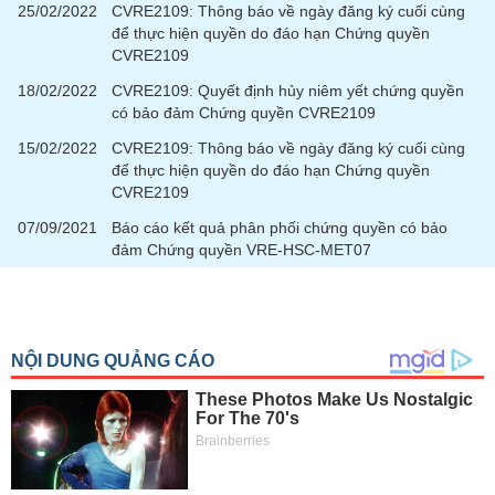
Tất cả
Cổ phiếu
Chỉ số
Chứng chỉ quỹ
Chứng q
25/02/2022
CVRE2109: Thông báo về ngày đăng ký cuối cùng
để thực hiện quyền do đáo hạn Chứng quyền
CVRE2109
Lãnh
đạo
18/02/2022
CVRE2109: Quyết định hủy niêm yết chứng quyền
(-)
có bảo đảm Chứng quyền CVRE2109
Tất cả
Người nội bộ
Người liên quan
Cổ đông lớn
15/02/2022
CVRE2109: Thông báo về ngày đăng ký cuối cùng
để thực hiện quyền do đáo hạn Chứng quyền
CVRE2109
Tin
tức
07/09/2021
Báo cáo kết quả phân phối chứng quyền có bảo
(-)
đảm Chứng quyền VRE-HSC-MET07
Bài
viết
của
tác
giả
(-)
Báo
cáo