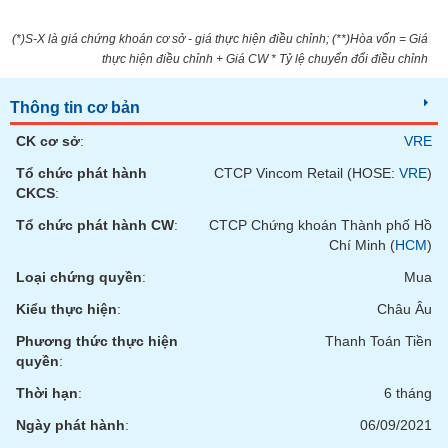
SÓC
SỨC
(*)S-X là giá chứng khoán cơ sở - giá thực hiện điều chỉnh; (**)Hòa vốn = Giá
KHỎE
thực hiện điều chỉnh + Giá CW * Tỷ lệ chuyển đổi điều chỉnh
Thông tin cơ bản
CK cơ sở
:
VRE
TÀI
CHÍNH
Tổ chức phát hành
CTCP Vincom Retail (HOSE:
VRE
)
CKCS
:
Tổ chức phát hành CW
:
CTCP Chứng khoán Thành phố Hồ
Chí Minh (
HCM
)
CÔNG
Loại chứng quyền
:
Mua
NGHỆ
Kiểu thực hiện
:
Châu Âu
THÔNG
TIN
Phương thức thực hiện
Thanh Toán Tiền
quyền
:
Thời hạn
:
6 tháng
Ngày phát hành
:
06/09/2021
DỊCH