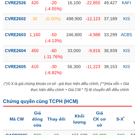
CVRE2526
420
-20
16,100
-22,855
49,427
KAFI
(-4.55%)
Trạng
thái
CVRE2602
30
(0.00%)
498,900
-12,123
37,189
KIS
NGÀNH
cổ
phiếu
CVRE2603
1,160
-50
246,800
-4,988
33,299
ACBS
Quy
(-4.13%)
DOANH
mô
CVRE2604
450
-60
33,000
-9,816
36,939
KIS
NGHIỆP
thị
(-11.76%)
trường
CVRE2605
410
-30
56,300
-11,223
38,153
KIS
Niêm
(-6.82%)
CỔ
yết
PHIẾU
(*)S-X là giá chứng khoán cơ sở - giá thực hiện điều chỉnh; (**)Hòa vốn = Giá
Niêm
thực hiện điều chỉnh + Giá CW * Tỷ lệ chuyển đổi điều chỉnh
yết
mới
Chứng quyền cùng TCPH (
HCM
)
PHÁI
Niêm
SINH
Giá
Giá
yết
Khối
*
Mã CW
đóng
Thay đổi
CK cơ
S-X
bổ
lượng
cửa
sở
sung
TRÁI