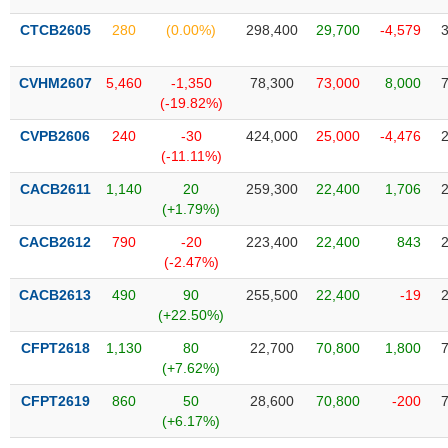
Tổng
VS-
quan
SECTOR
CTCB2605
280
(0.00%)
298,400
29,700
-4,579
Giao
dịch
CVHM2607
5,460
-1,350
78,300
73,000
8,000
(-19.82%)
Tài
chính
CVPB2606
240
-30
424,000
25,000
-4,476
NĂNG
(-11.11%)
Phân
LƯỢNG
tích
CACB2611
1,140
20
259,300
22,400
1,706
kỹ
(+1.79%)
thuật
CACB2612
790
-20
223,400
22,400
843
Hồ
(-2.47%)
NGUYÊN
sơ
VẬT
CACB2613
490
90
255,500
22,400
-19
doanh
LIỆU
(+22.50%)
nghiệp
CFPT2618
1,130
80
22,700
70,800
1,800
Tin
(+7.62%)
tức
sự
CFPT2619
860
50
28,600
70,800
-200
CÔNG
kiện
(+6.17%)
NGHIỆP
Tài