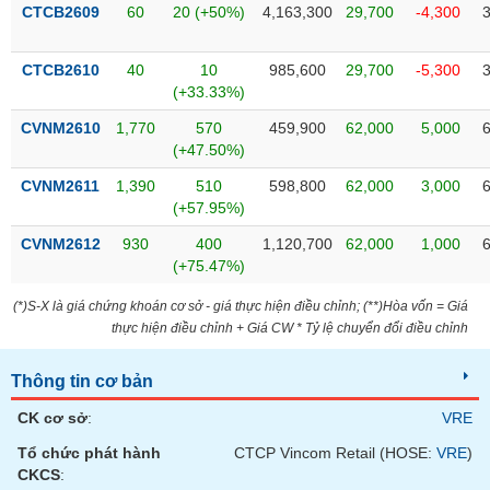
VỤ
CTCB2609
60
20 (+50%)
4,163,300
29,700
-4,300
TRUYỀN
THÔNG
CTCB2610
40
10
985,600
29,700
-5,300
(+33.33%)
CVNM2610
1,770
570
459,900
62,000
5,000
(+47.50%)
TIỆN
CVNM2611
1,390
510
598,800
62,000
3,000
ÍCH
(+57.95%)
CVNM2612
930
400
1,120,700
62,000
1,000
(+75.47%)
BẤT
(*)S-X là giá chứng khoán cơ sở - giá thực hiện điều chỉnh; (**)Hòa vốn = Giá
ĐỘNG
thực hiện điều chỉnh + Giá CW * Tỷ lệ chuyển đổi điều chỉnh
SẢN
Thông tin cơ bản
Mã
chứng
CK cơ sở
:
VRE
khoán
(-)
Tổ chức phát hành
CTCP Vincom Retail (HOSE:
VRE
)
CKCS
: