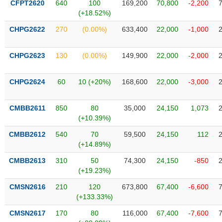
CFPT2620
640
100
169,200
70,800
-2,200
liệu
(+18.52%)
Tâm
CHPG2622
270
(0.00%)
633,400
22,000
-1,000
lý
TIÊU
thị
DÙNG
CHPG2623
130
(0.00%)
149,900
22,000
-2,000
trường
KHÔNG
THIẾT
CHPG2624
60
10 (+20%)
168,600
22,000
-3,000
YẾU
CMBB2611
850
80
35,000
24,150
1,073
(+10.39%)
TIÊU
CMBB2612
540
70
59,500
24,150
112
DÙNG
(+14.89%)
THIẾT
CMBB2613
310
50
74,300
24,150
-850
YẾU
(+19.23%)
CMSN2616
210
120
673,800
67,400
-6,600
(+133.33%)
CMSN2617
170
80
116,000
67,400
-7,600
CHĂM