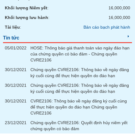
phân
tích
Khối lượng Niêm yết
:
16,000,000
(-)
Khối lượng lưu hành
:
16,000,000
Tài liệu
:
Bản cáo bạch phát hành
Thuật
ngữ
Tin tức
(-)
05/01/2022
HOSE: Thông báo giá thanh toán vào ngày đáo hạn
của chứng quyền có bảo đảm - Chứng quyền
Dịch
CVRE2106
vụ
(-)
30/12/2021
Chứng quyền CVRE2106: Thông báo về ngày đăng
ký cuối cùng để thực hiện quyền do đáo hạn
30/12/2021
Chứng quyền CVRE2106: Thông báo về ngày đăng
Đào
ký cuối cùng để thực hiện quyền do đáo hạn
tạo
30/12/2021
CVRE2106: Thông báo về ngày đăng ký cuối cùng
để thực hiện quyền do đáo hạn Chứng quyền
CVRE2106
23/12/2021
Chứng quyền CVRE2106: Quyết định hủy niêm yết
Sách
chứng quyền có bảo đảm
tài