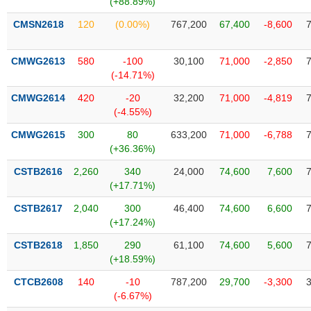
(+88.89%)
SÓC
SỨC
CMSN2618
120
(0.00%)
767,200
67,400
-8,600
KHỎE
CMWG2613
580
-100
30,100
71,000
-2,850
(-14.71%)
CMWG2614
420
-20
32,200
71,000
-4,819
TÀI
(-4.55%)
CHÍNH
CMWG2615
300
80
633,200
71,000
-6,788
(+36.36%)
CSTB2616
2,260
340
24,000
74,600
7,600
(+17.71%)
CÔNG
NGHỆ
CSTB2617
2,040
300
46,400
74,600
6,600
THÔNG
(+17.24%)
TIN
CSTB2618
1,850
290
61,100
74,600
5,600
(+18.59%)
CTCB2608
140
-10
787,200
29,700
-3,300
(-6.67%)
DỊCH