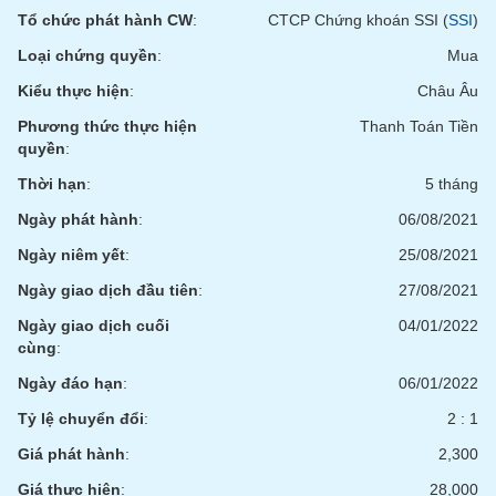
Tất cả
Cổ phiếu
Chỉ số
Chứng chỉ quỹ
Chứng q
Tổ chức phát hành CW
:
CTCP Chứng khoán SSI (
SSI
)
Loại chứng quyền
:
Mua
Lãnh
đạo
Kiểu thực hiện
:
Châu Âu
(-)
Phương thức thực hiện
Thanh Toán Tiền
Tất cả
Người nội bộ
Người liên quan
Cổ đông lớn
quyền
:
Thời hạn
:
5 tháng
Tin
Ngày phát hành
:
06/08/2021
tức
(-)
Ngày niêm yết
:
25/08/2021
Ngày giao dịch đầu tiên
:
27/08/2021
Bài
Ngày giao dịch cuối
04/01/2022
viết
của
cùng
:
tác
giả
Ngày đáo hạn
:
06/01/2022
(-)
Tỷ lệ chuyển đổi
:
2 : 1
Giá phát hành
:
2,300
Báo
cáo
Giá thực hiện
:
28,000