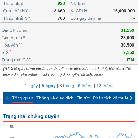
khoản
lai
Thấp nhất
920
NN bán
-
dịch
lỗ
Phân
Vĩ
Thống
Định
Cao nhất NY
2,660
KLCPLH
16,000,000
tích
mô
BẤT
Chứng
IR
Giao
kê
Chứng
giá
Thấp nhất NY
kỹ
700
Số ngày đến hạn
-
ĐỘNG
quyền
Awards
dịch
giao
quyền
thuật
SẢN
Nước
nội
dịch
Trái
Giá CK cơ sở
31,150
ngoài
Tổng
bộ
Bảng
phiếu
Giá thực hiện
28,000
Tin
quan
giá
Đào
doanh
Tự
**
Niên
tức
Hòa vốn
30,500
TÀI
trực
tạo
nghiệp
doanh
Thống
giám
*
S-X
3,150
CHÍNH
tuyến
kê
Top
Trạng thái CW
ITM
Tài
giao
Bộ
cổ
liệu
(*)S-X là giá chứng khoán cơ sở - giá thực hiện điều chỉnh; (**)Hòa vốn = Giá
dịch
Dịch
lọc
phiếu
cổ
HÀNG
thực hiện điều chỉnh + Giá CW * Tỷ lệ chuyển đổi điều chỉnh
vụ
cổ
Định
đông
HÓA
Bản
phiếu
1 ngày
|
5 ngày
|
3 tháng
|
6 tháng
|
12 tháng
giá
đồ
So
ngành
Tổng quan
Thống kê giao dịch
Tin tức
Phân tích kỹ thuật
CK
sánh
KINH
cổ
Thống
TẾ
phiếu
kê
Trạng thái chứng quyền
giao
Báo
dịch
5k
cáo
THẾ
phân
GIỚI