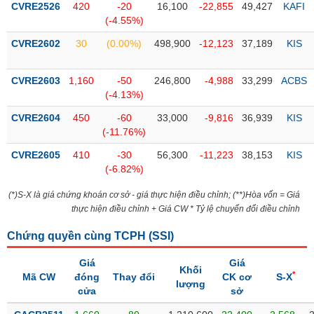
CVRE2526
420
-20
16,100
-22,855
49,427
KAFI
(-4.55%)
Trạng
thái
CVRE2602
30
(0.00%)
498,900
-12,123
37,189
KIS
NGÀNH
cổ
phiếu
CVRE2603
1,160
-50
246,800
-4,988
33,299
ACBS
Quy
(-4.13%)
DOANH
mô
CVRE2604
450
-60
33,000
-9,816
36,939
KIS
NGHIỆP
thị
(-11.76%)
trường
CVRE2605
410
-30
56,300
-11,223
38,153
KIS
Niêm
(-6.82%)
CỔ
yết
PHIẾU
(*)S-X là giá chứng khoán cơ sở - giá thực hiện điều chỉnh; (**)Hòa vốn = Giá
Niêm
thực hiện điều chỉnh + Giá CW * Tỷ lệ chuyển đổi điều chỉnh
yết
mới
Chứng quyền cùng TCPH (
SSI
)
PHÁI
Niêm
SINH
Giá
Giá
yết
Khối
*
Mã CW
đóng
Thay đổi
CK cơ
S-X
bổ
lượng
cửa
sở
sung
TRÁI