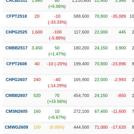
PHIẾU
CACB2511
1,660
80
1,210,600
22,400
2,568
Hủy
(+5.06%)
niêm
yết
CFPT2518
20
-10
588,600
70,800
-35,089
10
(-33.33%)
Theo
CÔNG
dõi
CHPG2525
1,600
-100
117,600
22,000
445
CỤ
đặc
(-5.88%)
ĐẦU
biệt
TƯ
CMBB2517
3,450
50
180,200
24,150
3,900
Không
(+1.47%)
được
CFPT2608
40
-10 (-20%)
199,400
70,800
-23,896
ký
XUẤT
quỹ
DỮ
LIỆU
CHPG2607
240
-40
165,900
22,000
-2,993
Danh
(-14.29%)
mục
ETF
CMBB2607
520
70
454,700
24,150
-850
TIN
(+15.56%)
Cổ
MỚI
phiếu
CMSN2605
160
10
272,100
67,400
-11,600
chi
(+6.67%)
Ngành
tiết
(-)
CMWG2609
150
(0.00%)
444,500
71,000
-17,620