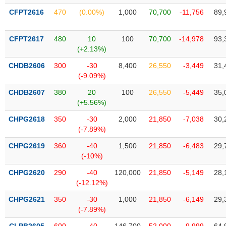
VỤ
CFPT2616
470
(0.00%)
1,000
70,700
-11,756
89,
TRUYỀN
THÔNG
CFPT2617
480
10
100
70,700
-14,978
93,
(+2.13%)
CHDB2606
300
-30
8,400
26,550
-3,449
31,
TIỆN
(-9.09%)
ÍCH
CHDB2607
380
20
100
26,550
-5,449
35,
(+5.56%)
CHPG2618
350
-30
2,000
21,850
-7,038
30,
(-7.89%)
BẤT
CHPG2619
360
-40
1,500
21,850
-6,483
29,
ĐỘNG
(-10%)
SẢN
CHPG2620
290
-40
120,000
21,850
-5,149
28,
(-12.12%)
Mã
chứng
CHPG2621
350
-30
1,000
21,850
-6,149
29,
khoán
(-)
(-7.89%)