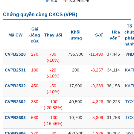
S-X
S-X-Price*n
Trạng
Chứng quyền cùng CKCS (
VPB
)
thái
NGÀNH
cổ
Tổ
phiếu
Giá
Khối
Hòa
chứ
*
Mã CW
đóng
Thay đổi
S-X
**
lượng
vốn
phá
Quy
cửa
hàn
DOANH
mô
NGHIỆP
thị
CVPB2528
270
-30
795,900
-11,499
37,445
VND
trường
(-10%)
Niêm
CVPB2531
180
-20
200
-8,257
34,114
KAF
CỔ
yết
(-10%)
PHIẾU
Niêm
CVPB2532
450
-50
17,900
-9,239
36,158
KAF
yết
(-10%)
mới
PHÁI
CVPB2602
380
-100
40,500
-4,326
30,223
TCX
Niêm
SINH
(-20.83%)
yết
CVPB2603
660
-130
10,700
-5,309
31,756
TCX
bổ
(-16.46%)
sung
TRÁI
CVPB2606
270
-30
400,900
-4,326
30,007
SSI