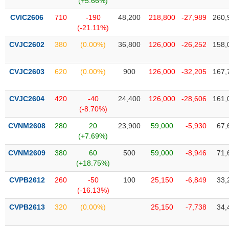
(+5.66%)
tài
chính
CVIC2606
710
-190
48,200
218,800
-27,989
260,
(-21.11%)
CVJC2602
380
(0.00%)
36,800
126,000
-26,252
158,
CVJC2603
620
(0.00%)
900
126,000
-32,205
167,
CVJC2604
420
-40
24,400
126,000
-28,606
161,
(-8.70%)
CVNM2608
280
20
23,900
59,000
-5,930
67,
(+7.69%)
CVNM2609
380
60
500
59,000
-8,946
71,
(+18.75%)
CVPB2612
260
-50
100
25,150
-6,849
33,
(-16.13%)
CVPB2613
320
(0.00%)
25,150
-7,738
34,