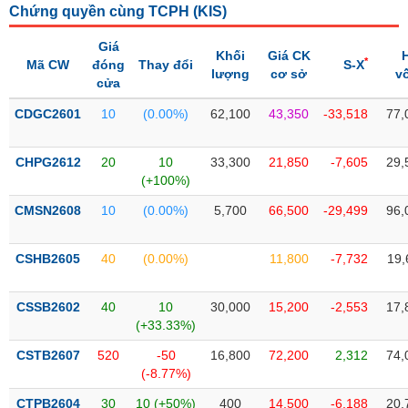
Chứng quyền cùng TCPH (
KIS
)
liệu
Giá
Tâm
Khối
Giá CK
*
Mã CW
đóng
Thay đổi
S-X
lý
lượng
cơ sở
v
TIÊU
cửa
thị
DÙNG
trường
KHÔNG
CDGC2601
10
(0.00%)
62,100
43,350
-33,518
77,
THIẾT
YẾU
CHPG2612
20
10
33,300
21,850
-7,605
29,
(+100%)
CMSN2608
10
(0.00%)
5,700
66,500
-29,499
96,
TIÊU
CSHB2605
40
(0.00%)
11,800
-7,732
19,
DÙNG
THIẾT
YẾU
CSSB2602
40
10
30,000
15,200
-2,553
17,
(+33.33%)
CSTB2607
520
-50
16,800
72,200
2,312
74,
(-8.77%)
CHĂM
CTPB2604
30
10 (+50%)
400
14,500
-6,188
20,