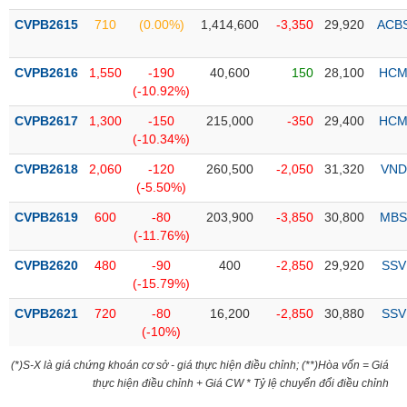
Tổng
VS-
quan
CVPB2615
710
(0.00%)
1,414,600
-3,350
29,920
ACB
SECTOR
Giao
dịch
CVPB2616
1,550
-190
40,600
150
28,100
HC
(-10.92%)
Tài
chính
CVPB2617
1,300
-150
215,000
-350
29,400
HC
NĂNG
(-10.34%)
Phân
LƯỢNG
tích
CVPB2618
2,060
-120
260,500
-2,050
31,320
VND
kỹ
(-5.50%)
thuật
CVPB2619
600
-80
203,900
-3,850
30,800
MBS
Hồ
(-11.76%)
NGUYÊN
sơ
VẬT
CVPB2620
480
-90
400
-2,850
29,920
SSV
doanh
LIỆU
(-15.79%)
nghiệp
CVPB2621
720
-80
16,200
-2,850
30,880
SSV
Tin
(-10%)
tức
sự
(*)S-X là giá chứng khoán cơ sở - giá thực hiện điều chỉnh; (**)Hòa vốn = Giá
CÔNG
kiện
thực hiện điều chỉnh + Giá CW * Tỷ lệ chuyển đổi điều chỉnh
NGHIỆP
Tài