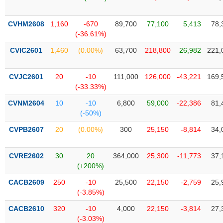
SÓC
SỨC
KHỎE
CVHM2608
1,160
-670
89,700
77,100
5,413
78,
(-36.61%)
CVIC2601
1,460
(0.00%)
63,700
218,800
26,982
221,
TÀI
CVJC2601
20
-10
111,000
126,000
-43,221
169,
CHÍNH
(-33.33%)
CVNM2604
10
-10
6,800
59,000
-22,386
81,
(-50%)
CVPB2607
20
(0.00%)
300
25,150
-8,814
34,
CÔNG
NGHỆ
THÔNG
CVRE2602
30
20
364,000
25,300
-11,773
37,
(+200%)
TIN
CACB2609
250
-10
25,500
22,150
-2,759
25,
(-3.85%)
CACB2610
320
-10
4,000
22,150
-3,814
27,
DỊCH
(-3.03%)