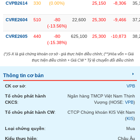
CVPB2614
330
(0.00%)
25,150
-8,306
35,
CVRE2604
510
-80
22,600
25,300
-9,466
37,
(-13.56%)
CVRE2605
440
-80
625,100
25,300
-10,873
38,
(-15.38%)
(*)S-X là giá chứng khoán cơ sở - giá thực hiện điều chỉnh; (**)Hòa vốn = Giá
thực hiện điều chỉnh + Giá CW * Tỷ lệ chuyển đổi điều chỉnh
Thông tin cơ bản
CK cơ sở
:
VPB
Tổ chức phát hành
Ngân hàng TMCP Việt Nam Thịnh
CKCS
:
Vượng (HOSE:
VPB
)
Tổ chức phát hành CW
:
CTCP Chứng khoán KIS Việt Nam
(
KIS
)
Loại chứng quyền
:
Mua
Kiểu thực hiện
:
Châu Âu