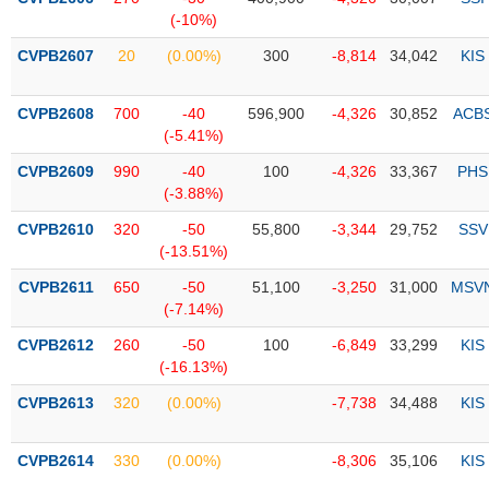
PHIẾU
Hủy
(-10%)
niêm
yết
CVPB2607
20
(0.00%)
300
-8,814
34,042
KIS
Theo
CÔNG
dõi
CVPB2608
700
-40
596,900
-4,326
30,852
ACB
CỤ
đặc
(-5.41%)
ĐẦU
biệt
TƯ
CVPB2609
990
-40
100
-4,326
33,367
PHS
Không
(-3.88%)
được
CVPB2610
320
-50
55,800
-3,344
29,752
SSV
ký
XUẤT
(-13.51%)
quỹ
DỮ
LIỆU
CVPB2611
650
-50
51,100
-3,250
31,000
MSV
Danh
(-7.14%)
mục
ETF
CVPB2612
260
-50
100
-6,849
33,299
KIS
TIN
(-16.13%)
Cổ
MỚI
CVPB2613
phiếu
320
(0.00%)
-7,738
34,488
KIS
chi
Ngành
tiết
(-)
CVPB2614
330
(0.00%)
-8,306
35,106
KIS