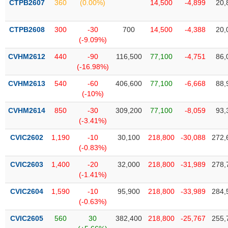
chính
CTPB2607
360
(0.00%)
14,500
-4,899
20,
CTPB2608
300
-30
700
14,500
-4,388
20,
(-9.09%)
Công
CVHM2612
440
-90
116,500
77,100
-4,751
86,
cụ
(-16.98%)
đầu
tư
CVHM2613
540
-60
406,600
77,100
-6,668
88,
(-10%)
CVHM2614
850
-30
309,200
77,100
-8,059
93,
(-3.41%)
Truyền
CVIC2602
1,190
-10
30,100
218,800
-30,088
272,
thông
(-0.83%)
tài
chính
CVIC2603
1,400
-20
32,000
218,800
-31,989
278,
(-1.41%)
CVIC2604
1,590
-10
95,900
218,800
-33,989
284,
(-0.63%)
Dữ
CVIC2605
560
30
382,400
218,800
-25,767
255,
liệu