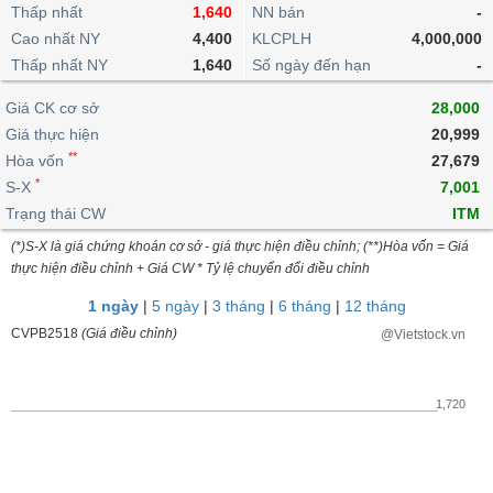
khoản
lai
Thấp nhất
1,640
NN bán
-
dịch
lỗ
Phân
Vĩ
Thống
Định
Cao nhất NY
4,400
KLCPLH
4,000,000
tích
mô
BẤT
Chứng
IR
Giao
kê
Chứng
giá
Thấp nhất NY
kỹ
1,640
Số ngày đến hạn
-
ĐỘNG
quyền
Awards
dịch
giao
quyền
thuật
SẢN
Nước
nội
dịch
Trái
Giá CK cơ sở
28,000
ngoài
Tổng
bộ
Bảng
phiếu
Giá thực hiện
20,999
Tin
quan
giá
Đào
doanh
Tự
**
Niên
tức
Hòa vốn
27,679
TÀI
trực
tạo
nghiệp
doanh
Thống
giám
*
S-X
7,001
CHÍNH
tuyến
kê
Top
Trạng thái CW
ITM
Tài
giao
Bộ
cổ
liệu
(*)S-X là giá chứng khoán cơ sở - giá thực hiện điều chỉnh; (**)Hòa vốn = Giá
dịch
Dịch
lọc
phiếu
cổ
HÀNG
thực hiện điều chỉnh + Giá CW * Tỷ lệ chuyển đổi điều chỉnh
vụ
cổ
Định
đông
HÓA
Bản
phiếu
1 ngày
|
5 ngày
|
3 tháng
|
6 tháng
|
12 tháng
giá
đồ
So
CVPB2518
(Giá điều chỉnh)
@Vietstock.vn
ngành
sánh
KINH
cổ
Thống
TẾ
phiếu
kê
1,720
giao
Báo
dịch
cáo
THẾ
phân
GIỚI