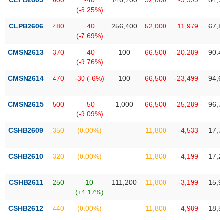
CLPB2605
600
-40
146,700
52,000
-9,999
64,
Tất cả
Cổ phiếu
Chỉ số
Chứng chỉ quỹ
Chứng q
(-6.25%)
CLPB2606
480
-40
256,400
52,000
-11,979
67,
Lãnh
(-7.69%)
đạo
(-)
CMSN2613
370
-40
100
66,500
-20,289
90,
(-9.76%)
Tất cả
Người nội bộ
Người liên quan
Cổ đông lớn
CMSN2614
470
-30 (-6%)
100
66,500
-23,499
94,
Tin
tức
CMSN2615
500
-50
1,000
66,500
-25,289
96,
(-)
(-9.09%)
CSHB2609
350
(0.00%)
11,800
-4,533
17,
Bài
viết
của
CSHB2610
320
(0.00%)
11,800
-4,199
17,
tác
giả
(-)
CSHB2611
250
10
111,200
11,800
-3,199
15,
(+4.17%)
Báo
CSHB2612
440
(0.00%)
11,800
-4,989
18,
cáo