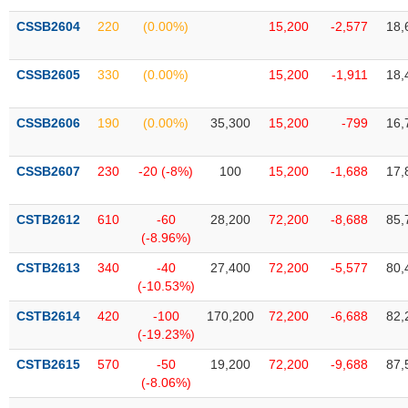
phân
tích
CSSB2604
220
(0.00%)
15,200
-2,577
18,
(-)
CSSB2605
330
(0.00%)
15,200
-1,911
18,
Thuật
ngữ
(-)
CSSB2606
190
(0.00%)
35,300
15,200
-799
16,
CSSB2607
230
-20 (-8%)
100
15,200
-1,688
17,
Dịch
vụ
(-)
CSTB2612
610
-60
28,200
72,200
-8,688
85,
(-8.96%)
CSTB2613
340
-40
27,400
72,200
-5,577
80,
Đào
(-10.53%)
tạo
CSTB2614
420
-100
170,200
72,200
-6,688
82,
(-19.23%)
CSTB2615
570
-50
19,200
72,200
-9,688
87,
Sách
(-8.06%)
tài