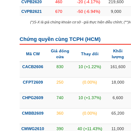
CVPB2620
460
-20 (-4.17%)
219,600
CVPB2621
670
-50 (-6.94%)
9,000
(*)S-X là giá chứng khoán cơ sở - giá thực hiện điều chỉnh; (**
Chứng quyền cùng TCPH (
HCM
)
Giá đóng
Khối
Mã CW
Thay đổi
cửa
lượng
CACB2606
830
10 (+1.22%)
161,600
CFPT2609
250
(0.00%)
18,000
CHPG2609
740
10 (+1.37%)
6,600
CMBB2609
360
(0.00%)
65,200
CMWG2610
390
40 (+11.43%)
11,000