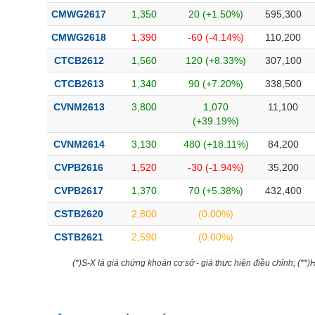
CMWG2617
1,350
20 (+1.50%)
595,300
CMWG2618
1,390
-60 (-4.14%)
110,200
CTCB2612
1,560
120 (+8.33%)
307,100
CTCB2613
1,340
90 (+7.20%)
338,500
CVNM2613
3,800
1,070
11,100
(+39.19%)
CVNM2614
3,130
480 (+18.11%)
84,200
CVPB2616
1,520
-30 (-1.94%)
35,200
CVPB2617
1,370
70 (+5.38%)
432,400
CSTB2620
2,800
(0.00%)
CSTB2621
2,590
(0.00%)
(*)S-X là giá chứng khoán cơ sở - giá thực hiện điều chỉnh; (**