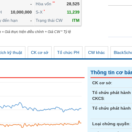
**
-
Hòa vốn
28,525
CÔNG CỤ ĐẦU TƯ
*
H
10,000,000
S-X
11,239
XUẤT DỮ LIỆU
y đến hạn
-
Trạng thái CW
ITM
TIN MỚI
n = Giá thực hiện điều chỉnh + Giá CW * Tỷ lệ
ích kỹ thuật
CK cơ sở
Tổ chức PH
CW khác
BlackSch
Thông tin cơ bả
CK cơ sở
:
Tổ chức phát hành
CKCS
:
Tổ chức phát hành
Loại chứng quyền
: