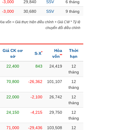
-3,000
29,840
SSV
6 tháng
-3,000
30,680
SSV
9 tháng
)Hòa vốn = Giá thực hiện điều chỉnh + Giá CW * Tỷ lệ
chuyển đổi điều chỉnh
Giá CK cơ
Hòa
Thời
*
S-X
**
sở
vốn
hạn
22,400
843
24,419
12
tháng
70,800
-26,362
101,107
12
tháng
22,000
-2,100
26,742
12
tháng
24,150
-4,215
29,750
12
tháng
71,000
-29,436
103,508
12