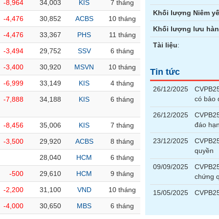
-8,964
34,003
KIS
7 tháng
Khối lượng Niêm yế
-4,476
30,852
ACBS
10 tháng
Khối lượng lưu hà
-4,476
33,367
PHS
11 tháng
Tài liệu
:
-3,494
29,752
SSV
6 tháng
-3,400
30,920
MSVN
10 tháng
Tin tức
-6,999
33,149
KIS
4 tháng
26/12/2025
CVPB251
có bảo
-7,888
34,188
KIS
6 tháng
26/12/2025
CVPB25
đáo hạ
-8,456
35,006
KIS
7 tháng
23/12/2025
CVPB25
-3,500
29,920
ACBS
8 tháng
quyền
28,040
HCM
6 tháng
09/09/2025
CVPB251
-500
29,610
HCM
9 tháng
chứng 
-2,200
31,100
VND
10 tháng
15/05/2025
CVPB25
-4,000
30,650
MBS
6 tháng