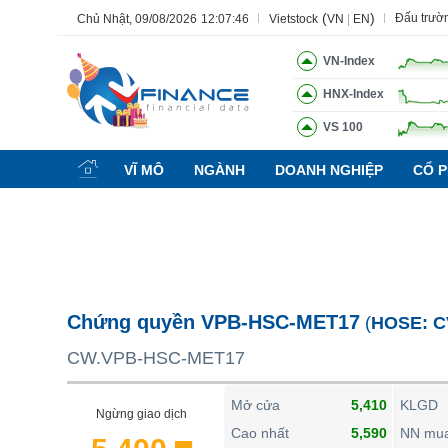
(
)
Đấu trườ
Chủ Nhật, 09/08/2026
12:07:47
Vietstock
VN
|
EN
VN-Index
HNX-Index
VS 100
Tất cả
Tính năng
Ngành
Mã chứng khoán
Lãnh đạ
VĨ MÔ
NGÀNH
DOANH NGHIỆP
CỔ P
Tính năng
(-)
VIETSTOCK
CHỨNG KHOÁN
DOANH NGHIỆP
Chứng quyền VPB-HSC-MET17
(
HOSE:
C
BẤT ĐỘNG SẢN
CW.VPB-HSC-MET17
TÀI CHÍNH
HÀNG HÓA
Mở cửa
5,410
KLGD
Ngừng giao dịch
KINH TẾ
Cao nhất
5,590
NN mu