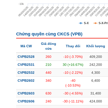
TÀI CHÍNH
-10k
29/07/2025
11/09/2025
14/05/2025
25/06/2025
06/08/2025
21/09/2
22/05/2025
03/07/2025
14/08/2025
29/
01/06/2025
13/07/2025
24/08/2025
09/06/2025
21/07/2025
03/09/2025
06/05/2025
17/06/2025
CÔNG NGHỆ THÔNG TIN
DỊCH VỤ TRUYỀN THÔNG
S-X
S-X-Pr
TIỆN ÍCH
Chứng quyền cùng CKCS (
VPB
)
BẤT ĐỘNG SẢN
Giá đóng
Mã CW
Thay đổi
Khối lượng
cửa
Mã chứng khoán
(-)
CVPB2528
260
-10 (-3.70%)
409,200
Tất cả
Cổ phiếu
Chỉ số
Chứng chỉ quỹ
Chứng quy
CVPB2531
210
30 (+16.67%)
242,200
CVPB2532
440
-10 (-2.22%)
4,300
Lãnh đạo
(-)
CVPB2602
340
-40
6,400
Tất cả
Người nội bộ
Người liên quan
Cổ đông lớn
(-10.53%)
CVPB2603
630
-30 (-4.55%)
31,400
Tin tức
(-)
CVPB2606
240
-30 (-11.11%)
424,000