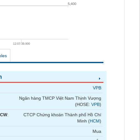
5,400
12:07:39.900
oles
n
VPB
Ngân hàng TMCP Việt Nam Thịnh Vượng
(HOSE:
VPB
)
 CW
:
CTCP Chứng khoán Thành phố Hồ Chí
Minh (
HCM
)
Mua