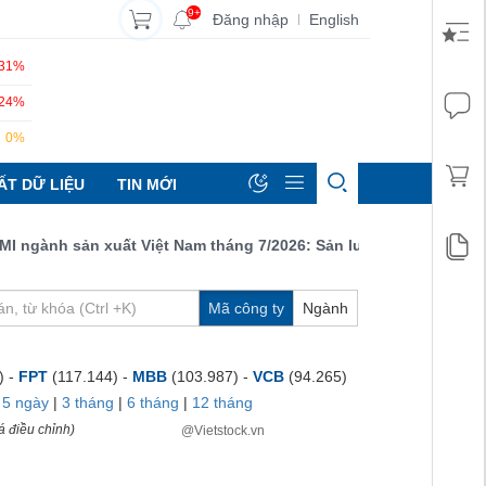
9+
Đăng nhập
English
|
.31%
.24%
0%
ẤT DỮ LIỆU
TIN MỚI
gành sản xuất Việt Nam tháng 7/2026: Sản lượng, số lượng đơn đặ
Mã công ty
Ngành
) -
FPT
(117.144) -
MBB
(103.987) -
VCB
(94.265)
|
5 ngày
|
3 tháng
|
6 tháng
|
12 tháng
á điều chỉnh)
@Vietstock.vn