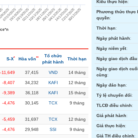
Kiểu thực hiện
:
23/10/2025
04/12/2025
025
02/11/2025
14/12/2025
09/2025
10/11/2025
22/12/2025
07/10/2025
18/11/2025
30/12/2025
15/10/2025
26/11/2025
Phương thức thực 
quyền
:
Thời hạn
:
ice*n
Ngày phát hành
:
Ngày niêm yết
:
Tổ chức
*
**
Ngày giao dịch đầu 
S-X
Hòa vốn
Thời hạn
phát hành
Ngày giao dịch cuố
-11,649
37,415
VND
14 tháng
cùng
:
ền
Hợp đồng tương lai
Trái phiếu
-8,407
34,232
KAFI
12 tháng
Ngày đáo hạn
:
-9,389
36,118
KAFI
15 tháng
Tỷ lệ chuyển đổi
:
-4,476
30,145
TCX
9 tháng
TLCĐ điều chỉnh
:
Giá phát hành
:
-5,459
31,697
TCX
12 tháng
Giá thực hiện
:
-4,476
29,948
SSI
9 tháng
Giá TH điều chỉnh
: