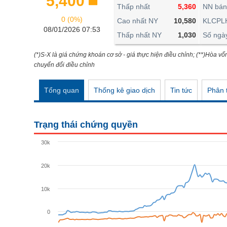
5,400
THẾ GIỚI
Thấp nhất
5,360
NN bán
0 (0%)
ĐÔNG DƯƠNG
Cao nhất NY
10,580
KLCPL
08/01/2026 07:53
Thấp nhất NY
1,030
Số ngà
TÀI CHÍNH CÁ NHÂN
PHÂN TÍCH
(*)S-X là giá chứng khoán cơ sở - giá thực hiện điều chỉnh; (**)Hòa vố
chuyển đổi điều chỉnh
Ngành
(-)
Tổng quan
Thống kê giao dịch
Tin tức
Phân t
VS-SECTOR
NĂNG LƯỢNG
Trạng thái chứng quyền
NGUYÊN VẬT LIỆU
30k
CÔNG NGHIỆP
20k
TIÊU DÙNG KHÔNG THIẾT YẾU
TIÊU DÙNG THIẾT YẾU
10k
CHĂM SÓC SỨC KHỎE
0