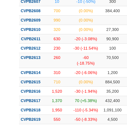
CVPB2607
10
-10 (-50%)
300
Bài viết của tác giả
(-)
CVPB2608
700
(0.00%)
384,400
CVPB2609
990
(0.00%)
Báo cáo phân tích
(-)
CVPB2610
320
(0.00%)
27,300
CVPB2611
630
-20 (-3.08%)
90,900
Thuật ngữ
(-)
CVPB2612
230
-30 (-11.54%)
100
Dịch vụ
(-)
CVPB2613
260
-60
70,500
(-18.75%)
Đào tạo
CVPB2614
310
-20 (-6.06%)
1,200
Sách tài chính
CVPB2615
710
(0.00%)
884,500
Công cụ đầu tư
CVPB2616
1,520
-30 (-1.94%)
35,200
CVPB2617
1,370
70 (+5.38%)
432,400
Truyền thông tài chính
CVPB2618
1,950
-110 (-5.34%)
1,091,100
Dữ liệu tài chính
CVPB2619
550
-50 (-8.33%)
4,500