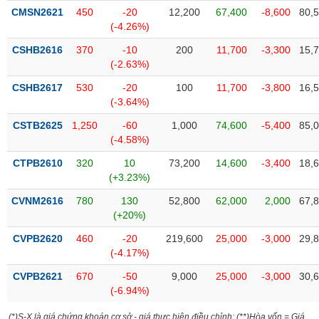
Tất cả
Cổ phiếu
Chỉ số
Chứng chỉ quỹ
Chứng q
CMSN2621
450
-20
12,200
67,400
-8,600
80,
(-4.26%)
Lãnh
CSHB2616
370
-10
200
11,700
-3,300
15,
đạo
(-)
(-2.63%)
CSHB2617
530
-20
100
11,700
-3,800
16,
Tất cả
Người nội bộ
Người liên quan
Cổ đông lớn
(-3.64%)
CSTB2625
1,250
-60
1,000
74,600
-5,400
85,
Tin
(-4.58%)
tức
(-)
CTPB2610
320
10
73,200
14,600
-3,400
18,
(+3.23%)
Bài
CVNM2616
780
130
52,800
62,000
2,000
67,
viết
(+20%)
của
tác
CVPB2620
460
-20
219,600
25,000
-3,000
29,
giả
(-4.17%)
(-)
CVPB2621
670
-50
9,000
25,000
-3,000
30,
(-6.94%)
Báo
cáo
(*)S-X là giá chứng khoán cơ sở - giá thực hiện điều chỉnh; (**)Hòa vốn = Giá