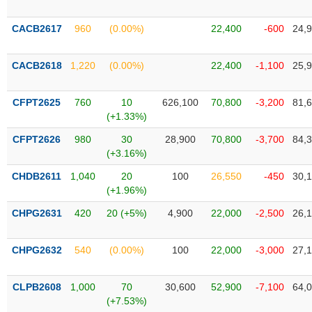
VỤ
TRUYỀN
CACB2617
960
(0.00%)
22,400
-600
24,
THÔNG
CACB2618
1,220
(0.00%)
22,400
-1,100
25,
CFPT2625
760
10
626,100
70,800
-3,200
81,
TIỆN
(+1.33%)
ÍCH
CFPT2626
980
30
28,900
70,800
-3,700
84,
(+3.16%)
CHDB2611
1,040
20
100
26,550
-450
30,
BẤT
(+1.96%)
ĐỘNG
CHPG2631
420
20 (+5%)
4,900
22,000
-2,500
26,
SẢN
CHPG2632
540
(0.00%)
100
22,000
-3,000
27,
Mã
chứng
khoán
(-)
CLPB2608
1,000
70
30,600
52,900
-7,100
64,
(+7.53%)