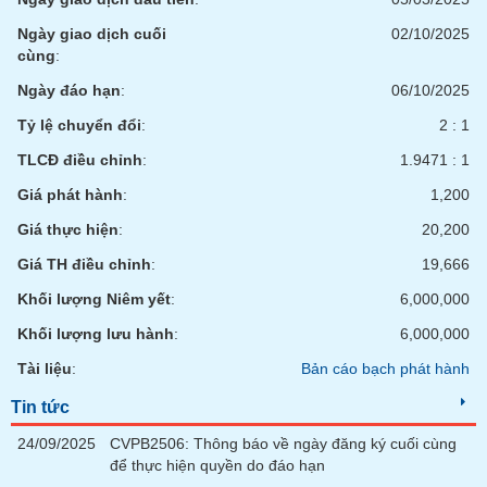
chính
Ngày giao dịch cuối
02/10/2025
cùng
:
Ngày đáo hạn
:
06/10/2025
Công
Tỷ lệ chuyển đổi
:
2 : 1
cụ
đầu
TLCĐ điều chỉnh
:
1.9471 : 1
tư
Giá phát hành
:
1,200
Giá thực hiện
:
20,200
Giá TH điều chỉnh
:
19,666
Truyền
thông
Khối lượng Niêm yết
:
6,000,000
tài
Khối lượng lưu hành
:
6,000,000
chính
Tài liệu
:
Bản cáo bạch phát hành
Tin tức
24/09/2025
CVPB2506: Thông báo về ngày đăng ký cuối cùng
Dữ
để thực hiện quyền do đáo hạn
liệu