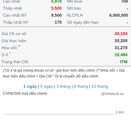
khoản
Cao nhất
5,970
NN mua
700
lai
dịch
lỗ
Phân
Vĩ
Thấp nhất
Thống
5,500
NN bán
-
Định
tích
mô
BẤT
Chứng
IR
Giao
kê
Chứng
Cao nhất NY
9,500
KLCPLH
6,000,000
giá
kỹ
ĐỘNG
quyền
Awards
dịch
giao
quyền
Thấp nhất NY
170
Số ngày đến hạn
-
thuật
SẢN
Nước
nội
dịch
Trái
ngoài
Tổng
bộ
Bảng
Giá CK cơ sở
phiếu
30,150
Tin
quan
giá
Đào
doanh
Giá thực hiện
20,200
Tự
Niên
tức
TÀI
trực
tạo
nghiệp
**
doanh
Hòa vốn
Thống
31,270
giám
CHÍNH
tuyến
kê
*
S-X
10,484
Top
Tài
giao
Bộ
Trạng thái CW
ITM
cổ
liệu
dịch
Dịch
lọc
phiếu
cổ
(*)S-X là giá chứng khoán cơ sở - giá thực hiện điều chỉnh; (**)Hòa vốn = Giá
HÀNG
vụ
cổ
Định
đông
thực hiện điều chỉnh + Giá CW * Tỷ lệ chuyển đổi điều chỉnh
HÓA
Bản
phiếu
giá
đồ
1 ngày
|
5 ngày
|
3 tháng
|
6 tháng
|
12 tháng
So
ngành
CVPB2506
(Giá điều chỉnh)
@Vietstock.vn
sánh
KINH
cổ
Thống
TẾ
phiếu
kê
5,900
giao
Báo
dịch
cáo
THẾ
phân
GIỚI