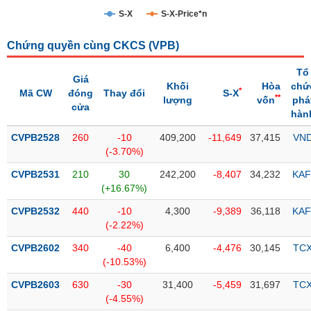
S-X
S-X-Price*n
Trạng
thái
NGÀNH
Chứng quyền cùng CKCS (
VPB
)
cổ
phiếu
Tổ
Giá
Khối
Hòa
chứ
*
Mã CW
đóng
Thay đổi
S-X
Quy
**
lượng
vốn
phá
cửa
DOANH
mô
hàn
NGHIỆP
thị
CVPB2528
trường
260
-10
409,200
-11,649
37,415
VN
(-3.70%)
Niêm
CỔ
CVPB2531
yết
210
30
242,200
-8,407
34,232
KAF
PHIẾU
(+16.67%)
Niêm
CVPB2532
yết
440
-10
4,300
-9,389
36,118
KAF
(-2.22%)
mới
PHÁI
CVPB2602
Niêm
340
-40
6,400
-4,476
30,145
TC
SINH
(-10.53%)
yết
bổ
CVPB2603
630
-30
31,400
-5,459
31,697
TC
sung
TRÁI
(-4.55%)