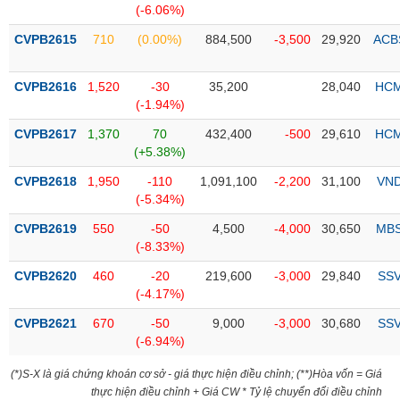
Tổng
VS-
(-6.06%)
quan
SECTOR
CVPB2615
710
(0.00%)
884,500
-3,500
29,920
ACB
Giao
dịch
CVPB2616
1,520
-30
35,200
28,040
HC
Tài
(-1.94%)
chính
NĂNG
CVPB2617
1,370
70
432,400
-500
29,610
HC
Phân
LƯỢNG
(+5.38%)
tích
kỹ
CVPB2618
1,950
-110
1,091,100
-2,200
31,100
VN
thuật
(-5.34%)
Hồ
CVPB2619
550
-50
4,500
-4,000
30,650
MB
NGUYÊN
sơ
(-8.33%)
VẬT
doanh
LIỆU
CVPB2620
460
-20
219,600
-3,000
29,840
SS
nghiệp
(-4.17%)
Tin
CVPB2621
670
-50
9,000
-3,000
30,680
SS
tức
(-6.94%)
sự
CÔNG
kiện
(*)S-X là giá chứng khoán cơ sở - giá thực hiện điều chỉnh; (**)Hòa vốn = Giá
NGHIỆP
thực hiện điều chỉnh + Giá CW * Tỷ lệ chuyển đổi điều chỉnh
Tài