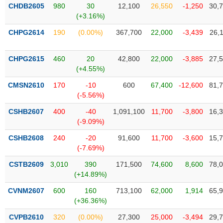
SÓC
CHDB2605
980
30
12,100
26,550
-1,250
30,
SỨC
(+3.16%)
KHỎE
CHPG2614
190
(0.00%)
367,700
22,000
-3,439
26,
CHPG2615
460
20
42,800
22,000
-3,885
27,
(+4.55%)
TÀI
CHÍNH
CMSN2610
170
-10
600
67,400
-12,600
81,
(-5.56%)
CSHB2607
400
-40
1,091,100
11,700
-3,800
16,
(-9.09%)
CÔNG
CSHB2608
240
-20
91,600
11,700
-3,600
15,
NGHỆ
(-7.69%)
THÔNG
CSTB2609
3,010
390
171,500
74,600
8,600
78,
TIN
(+14.89%)
CVNM2607
600
160
713,100
62,000
1,914
65,
(+36.36%)
DỊCH
CVPB2610
320
(0.00%)
27,300
25,000
-3,494
29,