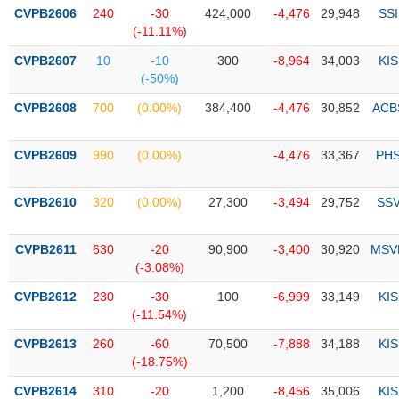
PHIẾU
Hủy
CVPB2606
240
-30
424,000
-4,476
29,948
SSI
niêm
(-11.11%)
yết
CVPB2607
10
-10
300
-8,964
34,003
KIS
Theo
(-50%)
CÔNG
dõi
CỤ
đặc
CVPB2608
700
(0.00%)
384,400
-4,476
30,852
ACB
ĐẦU
biệt
TƯ
Không
CVPB2609
990
(0.00%)
-4,476
33,367
PH
được
ký
XUẤT
CVPB2610
320
(0.00%)
27,300
-3,494
29,752
SS
quỹ
DỮ
LIỆU
Danh
CVPB2611
630
-20
90,900
-3,400
30,920
MSV
mục
(-3.08%)
ETF
CVPB2612
230
-30
100
-6,999
33,149
KIS
TIN
Cổ
(-11.54%)
MỚI
phiếu
CVPB2613
260
-60
70,500
-7,888
34,188
KIS
chi
Ngành
(-18.75%)
tiết
(-)
CVPB2614
310
-20
1,200
-8,456
35,006
KIS