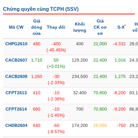
liệu
Chứng quyền cùng TCPH (
SSV
)
Tâm
Giá
Giá
lý
Khối
H
TIÊU
*
Mã CW
đóng
Thay đổi
CK cơ
S-X
thị
lượng
vố
DÙNG
cửa
sở
trường
KHÔNG
CHPG2610
480
-400
400
22,000
-4,332
28,
THIẾT
(-45.45%)
YẾU
CACB2607
1,710
50
129,200
22,400
1,016
24,
(+3.01%)
CACB2608
1,260
-30
234,500
22,400
1,275
23,
TIÊU
(-2.33%)
DÙNG
CFPT2613
410
-10
32,400
70,800
-8,200
83,
THIẾT
(-2.38%)
YẾU
CFPT2614
680
-10
700
70,800
-9,200
86,
(-1.45%)
CHDB2604
640
-60
174,200
26,550
-750
29,
(-8.57%)
CHĂM