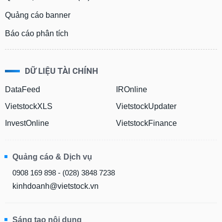
Quảng cáo banner
Báo cáo phân tích
DỮ LIỆU TÀI CHÍNH
DataFeed
IROnline
VietstockXLS
VietstockUpdater
InvestOnline
VietstockFinance
Quảng cáo & Dịch vụ
0908 169 898 - (028) 3848 7238
kinhdoanh@vietstock.vn
Sáng tạo nội dung