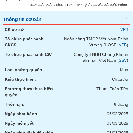
phân
thực hiện điều chỉnh + Giá CW * Tỷ lệ chuyển đổi điều chỉnh
tích
(-)
Thông tin cơ bản
CK cơ sở
:
VPB
Thuật
ngữ
Tổ chức phát hành
Ngân hàng TMCP Việt Nam Thịnh
(-)
CKCS
:
Vượng (HOSE:
VPB
)
Tổ chức phát hành CW
:
Công ty TNHH Chứng Khoán
Dịch
Shinhan Việt Nam (
SSV
)
vụ
(-)
Loại chứng quyền
:
Mua
Kiểu thực hiện
:
Châu Âu
Đào
Phương thức thực hiện
Thanh Toán Tiền
tạo
quyền
:
Thời hạn
:
8 tháng
Ngày phát hành
:
05/02/2025
Sách
Ngày niêm yết
:
03/03/2025
tài
Ngày giao dịch đầu tiên
:
05/03/2025