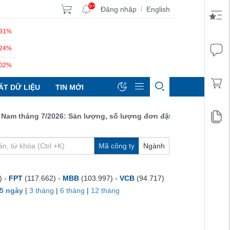
9+
Đăng nhập
English
|
.31%
.24%
.02%
ẤT DỮ LIỆU
TIN MỚI
 tháng 7/2026: Sản lượng, số lượng đơn đặt hàng mới và xuất khẩ
Mã công ty
Ngành
) -
FPT
(117.662) -
MBB
(103.997) -
VCB
(94.717)
5 ngày
|
3 tháng
|
6 tháng
|
12 tháng