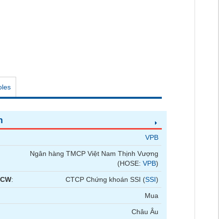
oles
n
VPB
Ngân hàng TMCP Việt Nam Thịnh Vượng
(HOSE:
VPB
)
 CW
:
CTCP Chứng khoán SSI (
SSI
)
Mua
Châu Âu