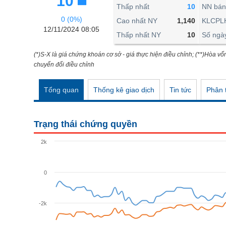
10
THẾ GIỚI
Thấp nhất
10
NN bán
0 (0%)
ĐÔNG DƯƠNG
Cao nhất NY
1,140
KLCPL
12/11/2024 08:05
Thấp nhất NY
10
Số ngà
TÀI CHÍNH CÁ NHÂN
PHÂN TÍCH
(*)S-X là giá chứng khoán cơ sở - giá thực hiện điều chỉnh; (**)Hòa vố
chuyển đổi điều chỉnh
Ngành
(-)
Tổng quan
Thống kê giao dịch
Tin tức
Phân t
VS-SECTOR
NĂNG LƯỢNG
Trạng thái chứng quyền
NGUYÊN VẬT LIỆU
2k
CÔNG NGHIỆP
TIÊU DÙNG KHÔNG THIẾT YẾU
0
TIÊU DÙNG THIẾT YẾU
-2k
CHĂM SÓC SỨC KHỎE