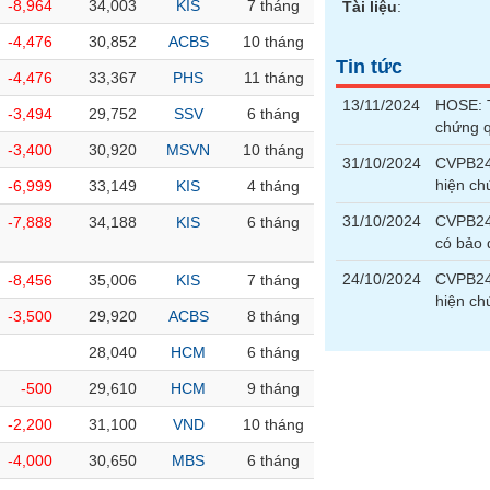
-8,964
34,003
KIS
7 tháng
Tài liệu
:
-4,476
30,852
ACBS
10 tháng
Tin tức
-4,476
33,367
PHS
11 tháng
13/11/2024
HOSE: T
-3,494
29,752
SSV
6 tháng
chứng 
-3,400
30,920
MSVN
10 tháng
31/10/2024
CVPB240
hiện ch
-6,999
33,149
KIS
4 tháng
31/10/2024
CVPB240
-7,888
34,188
KIS
6 tháng
có bảo
24/10/2024
CVPB240
-8,456
35,006
KIS
7 tháng
hiện ch
-3,500
29,920
ACBS
8 tháng
28,040
HCM
6 tháng
-500
29,610
HCM
9 tháng
-2,200
31,100
VND
10 tháng
-4,000
30,650
MBS
6 tháng