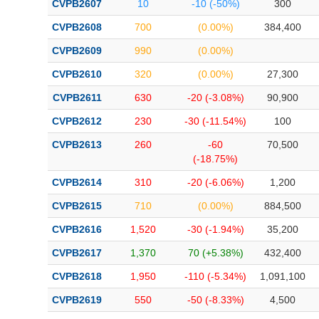
CVPB2607
10
-10 (-50%)
300
Bài viết của tác giả
(-)
CVPB2608
700
(0.00%)
384,400
CVPB2609
990
(0.00%)
Báo cáo phân tích
(-)
CVPB2610
320
(0.00%)
27,300
CVPB2611
630
-20 (-3.08%)
90,900
Thuật ngữ
(-)
CVPB2612
230
-30 (-11.54%)
100
Dịch vụ
(-)
CVPB2613
260
-60
70,500
(-18.75%)
Đào tạo
CVPB2614
310
-20 (-6.06%)
1,200
Sách tài chính
CVPB2615
710
(0.00%)
884,500
Công cụ đầu tư
CVPB2616
1,520
-30 (-1.94%)
35,200
CVPB2617
1,370
70 (+5.38%)
432,400
Truyền thông tài chính
CVPB2618
1,950
-110 (-5.34%)
1,091,100
Dữ liệu tài chính
CVPB2619
550
-50 (-8.33%)
4,500