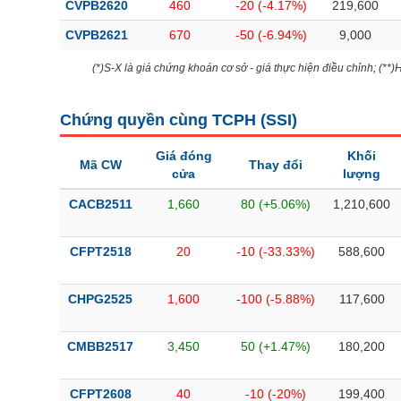
CVPB2620
460
-20 (-4.17%)
219,600
CVPB2621
670
-50 (-6.94%)
9,000
(*)S-X là giá chứng khoán cơ sở - giá thực hiện điều chỉnh; (**
Chứng quyền cùng TCPH (
SSI
)
Giá đóng
Khối
Mã CW
Thay đổi
cửa
lượng
CACB2511
1,660
80 (+5.06%)
1,210,600
CFPT2518
20
-10 (-33.33%)
588,600
CHPG2525
1,600
-100 (-5.88%)
117,600
CMBB2517
3,450
50 (+1.47%)
180,200
CFPT2608
40
-10 (-20%)
199,400