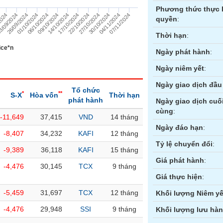
Phương thức thực 
07/11/2024
3/09/2024
09/10/2024
27/10/2024
26/09/2024
14/10/2024
30/10/2024
01/10/2024
17/10/2024
04/11/2024
2024
06/10/2024
22/10/2024
quyền
:
Thời hạn
:
ice*n
Ngày phát hành
:
Ngày niêm yết
:
Ngày giao dịch đầu 
Tổ chức
*
**
S-X
Hòa vốn
Thời hạn
phát hành
Ngày giao dịch cuố
cùng
:
-11,649
37,415
VND
14 tháng
ền
Hợp đồng tương lai
Trái phiếu
Ngày đáo hạn
:
-8,407
34,232
KAFI
12 tháng
Tỷ lệ chuyển đổi
:
-9,389
36,118
KAFI
15 tháng
Giá phát hành
:
-4,476
30,145
TCX
9 tháng
Giá thực hiện
:
-5,459
31,697
TCX
12 tháng
Khối lượng Niêm yế
-4,476
29,948
SSI
9 tháng
Khối lượng lưu hà