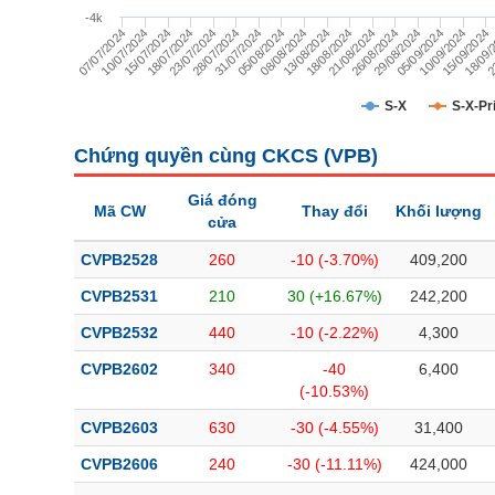
TÀI CHÍNH
-4k
05/09/2024
18/07/2024
2
05/08/2024
21/08/2024
07/07/2024
10/09/2024
23/07/2024
08/08/2024
26/08/2024
10/07/2024
15/09/2024
28/07/2024
13/08/2024
29/08/2024
15/07/2024
18/09/
31/07/2024
18/08/2024
CÔNG NGHỆ THÔNG TIN
DỊCH VỤ TRUYỀN THÔNG
S-X
S-X-Pr
TIỆN ÍCH
Chứng quyền cùng CKCS (
VPB
)
BẤT ĐỘNG SẢN
Giá đóng
Mã CW
Thay đổi
Khối lượng
cửa
Mã chứng khoán
(-)
CVPB2528
260
-10 (-3.70%)
409,200
Tất cả
Cổ phiếu
Chỉ số
Chứng chỉ quỹ
Chứng quy
CVPB2531
210
30 (+16.67%)
242,200
CVPB2532
440
-10 (-2.22%)
4,300
Lãnh đạo
(-)
CVPB2602
340
-40
6,400
Tất cả
Người nội bộ
Người liên quan
Cổ đông lớn
(-10.53%)
CVPB2603
630
-30 (-4.55%)
31,400
Tin tức
(-)
CVPB2606
240
-30 (-11.11%)
424,000