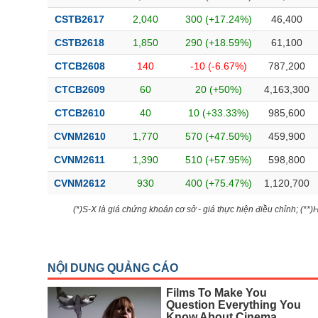
CSTB2617
2,040
300 (+17.24%)
46,400
CSTB2618
1,850
290 (+18.59%)
61,100
CTCB2608
140
-10 (-6.67%)
787,200
CTCB2609
60
20 (+50%)
4,163,300
CTCB2610
40
10 (+33.33%)
985,600
CVNM2610
1,770
570 (+47.50%)
459,900
CVNM2611
1,390
510 (+57.95%)
598,800
CVNM2612
930
400 (+75.47%)
1,120,700
(*)S-X là giá chứng khoán cơ sở - giá thực hiện điều chỉnh; (**