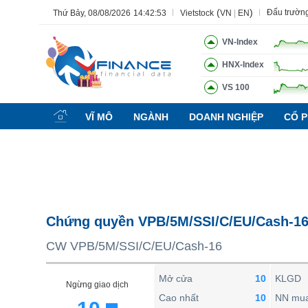
(
)
Đấu trườn
Thứ Bảy, 08/08/2026
14:42:54
Vietstock
VN
|
EN
VN-Index
HNX-Index
VS 100
Tất cả
Tính năng
Ngành
Mã chứng khoán
Lãnh đạ
VĨ MÔ
NGÀNH
DOANH NGHIỆP
CỔ P
Tính năng
(-)
VIETSTOCK
CHỨNG KHOÁN
DOANH NGHIỆP
Chứng quyền VPB/5M/SSI/C/EU/Cash-1
BẤT ĐỘNG SẢN
CW VPB/5M/SSI/C/EU/Cash-16
TÀI CHÍNH
HÀNG HÓA
Mở cửa
10
KLGD
Ngừng giao dịch
KINH TẾ
Cao nhất
10
NN mu