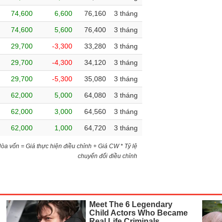
74,600
6,600
76,160
3 tháng
74,600
5,600
76,400
3 tháng
29,700
-3,300
33,280
3 tháng
29,700
-4,300
34,120
3 tháng
29,700
-5,300
35,080
3 tháng
62,000
5,000
64,080
3 tháng
62,000
3,000
64,560
3 tháng
62,000
1,000
64,720
3 tháng
)Hòa vốn = Giá thực hiện điều chỉnh + Giá CW * Tỷ lệ
chuyển đổi điều chỉnh