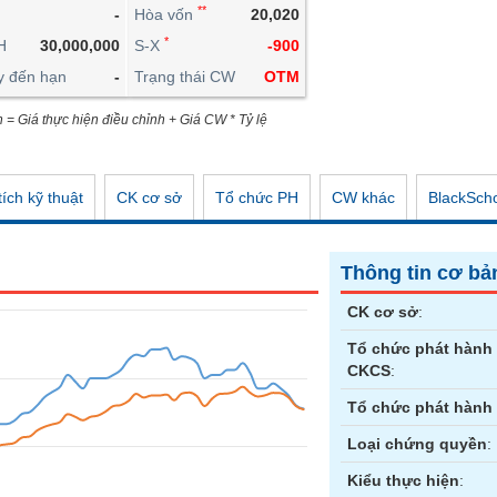
**
-
Hòa vốn
20,020
CÔNG CỤ ĐẦU TƯ
*
H
30,000,000
S-X
-900
XUẤT DỮ LIỆU
y đến hạn
-
Trạng thái CW
OTM
TIN MỚI
n = Giá thực hiện điều chỉnh + Giá CW * Tỷ lệ
ích kỹ thuật
CK cơ sở
Tổ chức PH
CW khác
BlackSch
Thông tin cơ bả
CK cơ sở
:
Tổ chức phát hành
CKCS
:
Tổ chức phát hành
Loại chứng quyền
:
Kiểu thực hiện
: