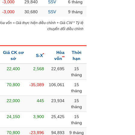
-3,000
29,840
SSV
6 tháng
-3,000
30,680
SSV
9 tháng
)Hòa vốn = Giá thực hiện điều chỉnh + Giá CW * Tỷ lệ
chuyển đổi điều chỉnh
Giá CK cơ
Hòa
Thời
*
S-X
**
sở
vốn
hạn
22,400
2,568
22,695
15
tháng
70,800
-35,089
106,061
15
tháng
22,000
445
23,934
15
tháng
24,150
3,900
25,425
15
tháng
70,800
-23,896
94,893
9 tháng