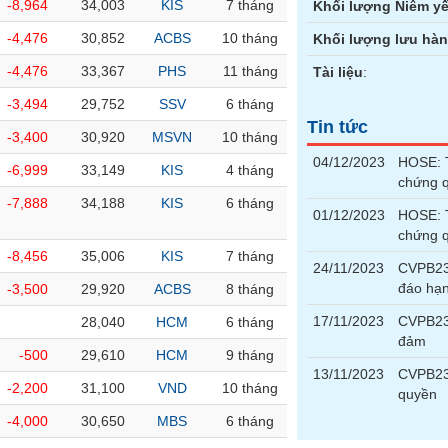
-8,964
34,003
KIS
7 tháng
Khối lượng Niêm yế
-4,476
30,852
ACBS
10 tháng
Khối lượng lưu hà
-4,476
33,367
PHS
11 tháng
Tài liệu
:
-3,494
29,752
SSV
6 tháng
Tin tức
-3,400
30,920
MSVN
10 tháng
04/12/2023
HOSE: T
-6,999
33,149
KIS
4 tháng
chứng 
-7,888
34,188
KIS
6 tháng
01/12/2023
HOSE: T
chứng 
-8,456
35,006
KIS
7 tháng
24/11/2023
CVPB23
đáo hạ
-3,500
29,920
ACBS
8 tháng
17/11/2023
CVPB230
28,040
HCM
6 tháng
đảm
-500
29,610
HCM
9 tháng
13/11/2023
CVPB23
-2,200
31,100
VND
10 tháng
quyền
-4,000
30,650
MBS
6 tháng