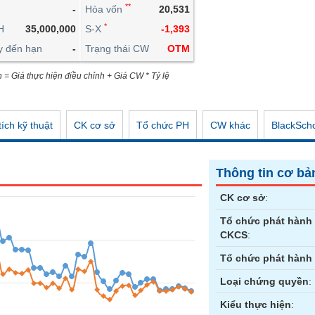
**
-
Hòa vốn
20,531
CÔNG CỤ ĐẦU TƯ
*
H
35,000,000
S-X
-1,393
XUẤT DỮ LIỆU
y đến hạn
-
Trạng thái CW
OTM
TIN MỚI
n = Giá thực hiện điều chỉnh + Giá CW * Tỷ lệ
ích kỹ thuật
CK cơ sở
Tổ chức PH
CW khác
BlackSch
Thông tin cơ bả
CK cơ sở
:
Tổ chức phát hành
CKCS
:
Tổ chức phát hành
Loại chứng quyền
:
Kiểu thực hiện
: