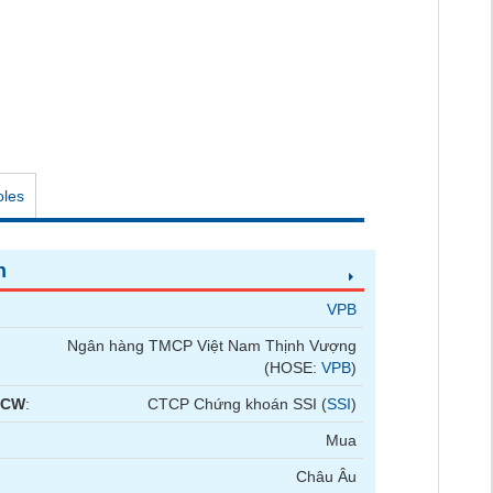
oles
n
VPB
Ngân hàng TMCP Việt Nam Thịnh Vượng
(HOSE:
VPB
)
 CW
:
CTCP Chứng khoán SSI (
SSI
)
Mua
Châu Âu