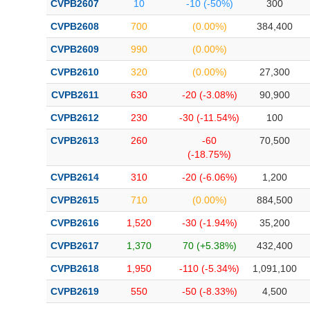
CVPB2607
10
-10 (-50%)
300
Bài viết của tác giả
(-)
CVPB2608
700
(0.00%)
384,400
CVPB2609
990
(0.00%)
Báo cáo phân tích
(-)
CVPB2610
320
(0.00%)
27,300
CVPB2611
630
-20 (-3.08%)
90,900
Thuật ngữ
(-)
CVPB2612
230
-30 (-11.54%)
100
Dịch vụ
(-)
CVPB2613
260
-60
70,500
(-18.75%)
Đào tạo
CVPB2614
310
-20 (-6.06%)
1,200
Sách tài chính
CVPB2615
710
(0.00%)
884,500
Công cụ đầu tư
CVPB2616
1,520
-30 (-1.94%)
35,200
CVPB2617
1,370
70 (+5.38%)
432,400
Truyền thông tài chính
CVPB2618
1,950
-110 (-5.34%)
1,091,100
Dữ liệu tài chính
CVPB2619
550
-50 (-8.33%)
4,500