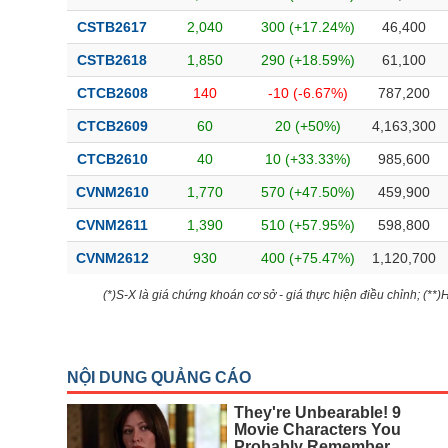
CSTB2617
2,040
300 (+17.24%)
46,400
CSTB2618
1,850
290 (+18.59%)
61,100
CTCB2608
140
-10 (-6.67%)
787,200
CTCB2609
60
20 (+50%)
4,163,300
CTCB2610
40
10 (+33.33%)
985,600
CVNM2610
1,770
570 (+47.50%)
459,900
CVNM2611
1,390
510 (+57.95%)
598,800
CVNM2612
930
400 (+75.47%)
1,120,700
(*)S-X là giá chứng khoán cơ sở - giá thực hiện điều chỉnh; (**