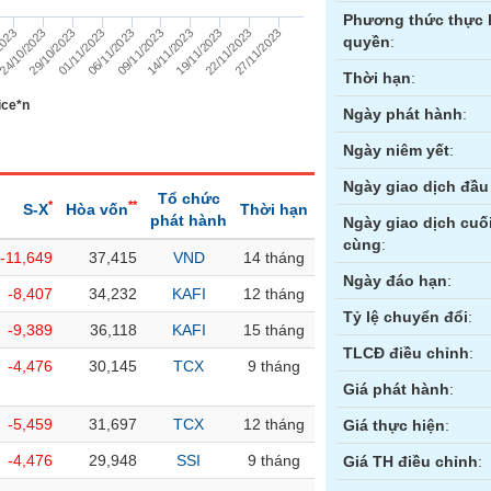
Phương thức thực 
29/10/2023
27/11/2023
24/10/2023
22/11/2023
2023
19/11/2023
14/11/2023
09/11/2023
06/11/2023
01/11/2023
quyền
:
Thời hạn
:
ice*n
Ngày phát hành
:
Ngày niêm yết
:
Ngày giao dịch đầu 
Tổ chức
*
**
S-X
Hòa vốn
Thời hạn
phát hành
Ngày giao dịch cuố
cùng
:
-11,649
37,415
VND
14 tháng
ền
Hợp đồng tương lai
Trái phiếu
Ngày đáo hạn
:
-8,407
34,232
KAFI
12 tháng
Tỷ lệ chuyển đổi
:
-9,389
36,118
KAFI
15 tháng
TLCĐ điều chỉnh
:
-4,476
30,145
TCX
9 tháng
Giá phát hành
:
-5,459
31,697
TCX
12 tháng
Giá thực hiện
:
-4,476
29,948
SSI
9 tháng
Giá TH điều chỉnh
: