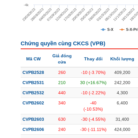
TÀI CHÍNH
-4k
28/09/2023
23/08/2023
25/09/2023
20/09/2023
19/10/
17/09/2023
16/10/2023
12/09/2023
11/10/2023
07/09/2023
08/10/2023
04/09/2023
03/10/2023
28/08/2023
CÔNG NGHỆ THÔNG TIN
DỊCH VỤ TRUYỀN THÔNG
S-X
S-X-Pr
TIỆN ÍCH
Chứng quyền cùng CKCS (
VPB
)
BẤT ĐỘNG SẢN
Giá đóng
Mã CW
Thay đổi
Khối lượng
cửa
Mã chứng khoán
(-)
CVPB2528
260
-10 (-3.70%)
409,200
Tất cả
Cổ phiếu
Chỉ số
Chứng chỉ quỹ
Chứng quy
CVPB2531
210
30 (+16.67%)
242,200
CVPB2532
440
-10 (-2.22%)
4,300
Lãnh đạo
(-)
CVPB2602
340
-40
6,400
Tất cả
Người nội bộ
Người liên quan
Cổ đông lớn
(-10.53%)
CVPB2603
630
-30 (-4.55%)
31,400
Tin tức
(-)
CVPB2606
240
-30 (-11.11%)
424,000