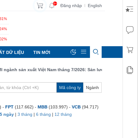
9+
Đăng nhập
English
|
.31%
.24%
.02%
ẤT DỮ LIỆU
TIN MỚI
ành sản xuất Việt Nam tháng 7/2026: Sản lượng, số lượng đơn đặt
Mã công ty
Ngành
) -
FPT
(117.662) -
MBB
(103.997) -
VCB
(94.717)
5 ngày
|
3 tháng
|
6 tháng
|
12 tháng