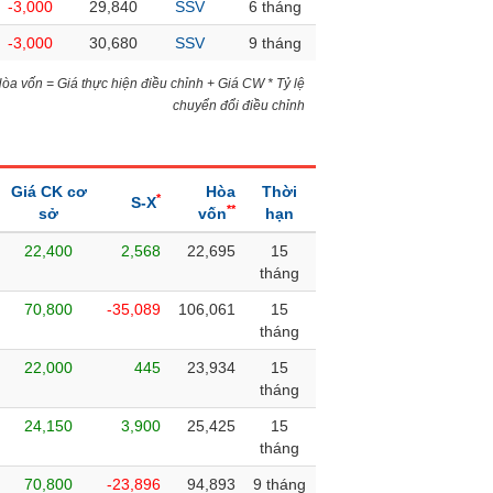
-3,000
29,840
SSV
6 tháng
-3,000
30,680
SSV
9 tháng
)Hòa vốn = Giá thực hiện điều chỉnh + Giá CW * Tỷ lệ
chuyển đổi điều chỉnh
Giá CK cơ
Hòa
Thời
*
S-X
**
sở
vốn
hạn
22,400
2,568
22,695
15
tháng
70,800
-35,089
106,061
15
tháng
22,000
445
23,934
15
tháng
24,150
3,900
25,425
15
tháng
70,800
-23,896
94,893
9 tháng