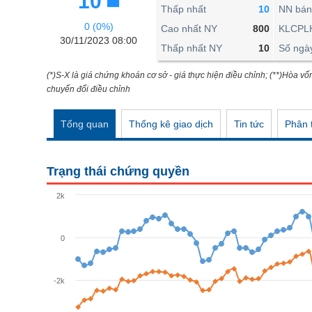
10
THẾ GIỚI
Thấp nhất
10
NN bán
0 (0%)
ĐÔNG DƯƠNG
Cao nhất NY
800
KLCPL
30/11/2023 08:00
Thấp nhất NY
10
Số ngà
TÀI CHÍNH CÁ NHÂN
PHÂN TÍCH
(*)S-X là giá chứng khoán cơ sở - giá thực hiện điều chỉnh; (**)Hòa vố
chuyển đổi điều chỉnh
Ngành
(-)
Tổng quan
Thống kê giao dịch
Tin tức
Phân t
VS-SECTOR
NĂNG LƯỢNG
Trạng thái chứng quyền
NGUYÊN VẬT LIỆU
2k
CÔNG NGHIỆP
TIÊU DÙNG KHÔNG THIẾT YẾU
0
TIÊU DÙNG THIẾT YẾU
-2k
CHĂM SÓC SỨC KHỎE