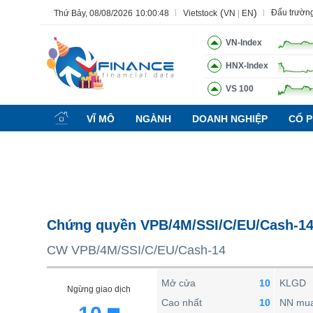
(
)
Đấu trườn
Thứ Bảy, 08/08/2026
10:00:49
Vietstock
VN
|
EN
VN-Index
HNX-Index
VS 100
Tất cả
Tính năng
Ngành
Mã chứng khoán
Lãnh đạ
VĨ MÔ
NGÀNH
DOANH NGHIỆP
CỔ P
Tính năng
(-)
VIETSTOCK
CHỨNG KHOÁN
DOANH NGHIỆP
Chứng quyền VPB/4M/SSI/C/EU/Cash-1
BẤT ĐỘNG SẢN
CW VPB/4M/SSI/C/EU/Cash-14
TÀI CHÍNH
HÀNG HÓA
Mở cửa
10
KLGD
Ngừng giao dịch
KINH TẾ
Cao nhất
10
NN mu