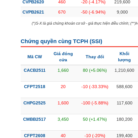
CVPB2620
460
-20 (-4.17%)
219,600
CVPB2621
670
-50 (-6.94%)
9,000
(*)S-X là giá chứng khoán cơ sở - giá thực hiện điều chỉnh; (**
Chứng quyền cùng TCPH (
SSI
)
Giá đóng
Khối
Mã CW
Thay đổi
cửa
lượng
CACB2511
1,660
80 (+5.06%)
1,210,600
CFPT2518
20
-10 (-33.33%)
588,600
CHPG2525
1,600
-100 (-5.88%)
117,600
CMBB2517
3,450
50 (+1.47%)
180,200
CFPT2608
40
-10 (-20%)
199,400