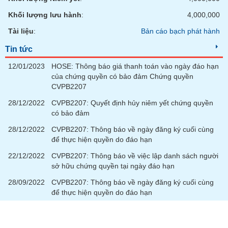
SÓC
SỨC
Khối lượng lưu hành
:
4,000,000
KHỎE
Tài liệu
:
Bản cáo bạch phát hành
Tin tức
12/01/2023
HOSE: Thông báo giá thanh toán vào ngày đáo hạn
TÀI
của chứng quyền có bảo đảm Chứng quyền
CHÍNH
CVPB2207
28/12/2022
CVPB2207: Quyết định hủy niêm yết chứng quyền
có bảo đảm
28/12/2022
CVPB2207: Thông báo về ngày đăng ký cuối cùng
CÔNG
để thực hiện quyền do đáo hạn
NGHỆ
22/12/2022
CVPB2207: Thông báo về việc lập danh sách người
THÔNG
sở hữu chứng quyền tại ngày đáo hạn
TIN
28/09/2022
CVPB2207: Thông báo về ngày đăng ký cuối cùng
để thực hiện quyền do đáo hạn
DỊCH