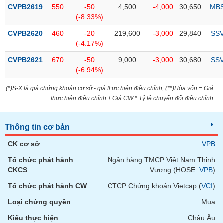
Tổng
VS-
CVPB2619
550
-50
4,500
-4,000
30,650
MB
quan
SECTOR
(-8.33%)
Giao
CVPB2620
460
-20
219,600
-3,000
29,840
SS
dịch
(-4.17%)
Tài
CVPB2621
670
-50
9,000
-3,000
30,680
SS
chính
(-6.94%)
NĂNG
Phân
LƯỢNG
(*)S-X là giá chứng khoán cơ sở - giá thực hiện điều chỉnh; (**)Hòa vốn = Giá
tích
thực hiện điều chỉnh + Giá CW * Tỷ lệ chuyển đổi điều chỉnh
kỹ
thuật
Thông tin cơ bản
Hồ
NGUYÊN
sơ
VẬT
CK cơ sở
:
VPB
doanh
LIỆU
nghiệp
Tổ chức phát hành
Ngân hàng TMCP Việt Nam Thịnh
CKCS
:
Vượng (HOSE:
VPB
)
Tin
tức
Tổ chức phát hành CW
:
CTCP Chứng khoán Vietcap (
VCI
)
sự
Loại chứng quyền
:
Mua
CÔNG
kiện
NGHIỆP
Kiểu thực hiện
:
Châu Âu
Tài