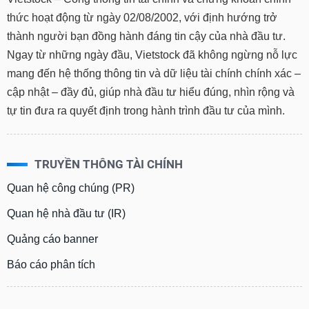
phân
thức hoạt động từ ngày 02/08/2002, với định hướng trở
tích
(-)
thành người bạn đồng hành đáng tin cậy của nhà đầu tư.
Ngay từ những ngày đầu, Vietstock đã không ngừng nỗ lực
Thuật
mang đến hệ thống thông tin và dữ liệu tài chính chính xác –
ngữ
cập nhật – đầy đủ, giúp nhà đầu tư hiểu đúng, nhìn rộng và
(-)
tự tin đưa ra quyết định trong hành trình đầu tư của mình.
Dịch
vụ
(-)
TRUYỀN THÔNG TÀI CHÍNH
Quan hệ công chúng (PR)
Đào
Quan hệ nhà đầu tư (IR)
tạo
Quảng cáo banner
Báo cáo phân tích
Sách
tài