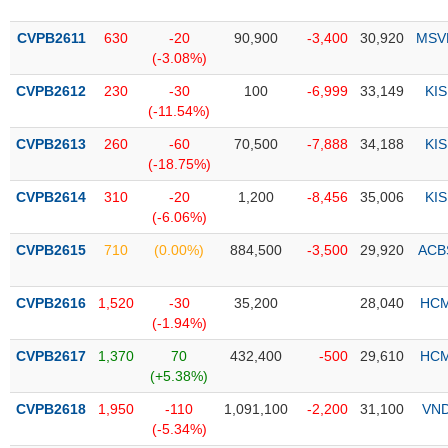
PHIẾU
Hủy
niêm
CVPB2611
630
-20
90,900
-3,400
30,920
MSV
yết
(-3.08%)
Theo
CVPB2612
230
-30
100
-6,999
33,149
KIS
CÔNG
dõi
(-11.54%)
CỤ
đặc
ĐẦU
biệt
CVPB2613
260
-60
70,500
-7,888
34,188
KIS
TƯ
(-18.75%)
Không
được
CVPB2614
310
-20
1,200
-8,456
35,006
KIS
ký
(-6.06%)
XUẤT
quỹ
DỮ
CVPB2615
710
(0.00%)
884,500
-3,500
29,920
ACB
LIỆU
Danh
mục
CVPB2616
1,520
-30
35,200
28,040
HC
ETF
(-1.94%)
TIN
Cổ
MỚI
CVPB2617
1,370
70
432,400
-500
29,610
HC
phiếu
(+5.38%)
chi
Ngành
CVPB2618
1,950
-110
1,091,100
-2,200
31,100
VN
tiết
(-)
(-5.34%)