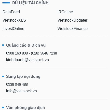
chính
DỮ LIỆU TÀI CHÍNH
DataFeed
IROnline
VietstockXLS
VietstockUpdater
Công
InvestOnline
VietstockFinance
cụ
đầu
tư
Quảng cáo & Dịch vụ
0908 169 898 - (028) 3848 7238
kinhdoanh@vietstock.vn
Truyền
thông
tài
Sáng tạo nội dung
chính
0938 046 488
info@vietstock.vn
Dữ
liệu
Văn phòng giao dịch