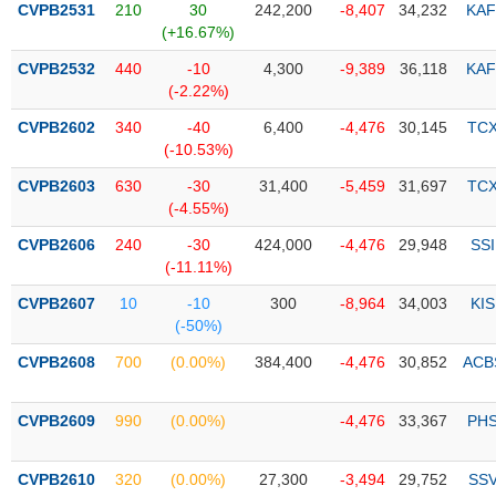
CVPB2531
210
30
242,200
-8,407
34,232
KAF
(+16.67%)
Trạng
thái
CVPB2532
440
-10
4,300
-9,389
36,118
KAF
NGÀNH
cổ
(-2.22%)
phiếu
CVPB2602
340
-40
6,400
-4,476
30,145
TC
Quy
(-10.53%)
DOANH
mô
CVPB2603
630
-30
31,400
-5,459
31,697
TC
NGHIỆP
thị
(-4.55%)
trường
CVPB2606
240
-30
424,000
-4,476
29,948
SSI
Niêm
(-11.11%)
CỔ
yết
PHIẾU
CVPB2607
10
-10
300
-8,964
34,003
KIS
Niêm
(-50%)
yết
mới
CVPB2608
700
(0.00%)
384,400
-4,476
30,852
ACB
PHÁI
Niêm
SINH
yết
CVPB2609
990
(0.00%)
-4,476
33,367
PH
bổ
sung
TRÁI
CVPB2610
320
(0.00%)
27,300
-3,494
29,752
SS