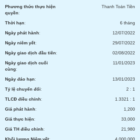
liệu
Phương thức thực hiện
Thanh Toán Tiền
quyền
:
Tâm
Thời hạn
:
6 tháng
lý
TIÊU
thị
DÙNG
Ngày phát hành
:
12/07/2022
trường
KHÔNG
Ngày niêm yết
:
29/07/2022
THIẾT
YẾU
Ngày giao dịch đầu tiên
:
02/08/2022
Ngày giao dịch cuối
11/01/2023
cùng
:
Ngày đáo hạn
:
13/01/2023
TIÊU
Tỷ lệ chuyển đổi
:
2 : 1
DÙNG
THIẾT
TLCĐ điều chỉnh
:
1.3321 : 1
YẾU
Giá phát hành
:
1,200
Giá thực hiện
:
33,000
Giá TH điều chỉnh
:
21,980
CHĂM
Khối lượng Niêm yết
:
4,000,000