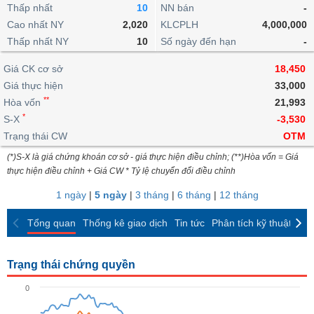
khoản
lai
Thấp nhất
10
NN bán
-
dịch
lỗ
Phân
Vĩ
Thống
Định
Cao nhất NY
2,020
KLCPLH
4,000,000
tích
mô
BẤT
Chứng
IR
Giao
kê
Chứng
giá
Thấp nhất NY
kỹ
10
Số ngày đến hạn
-
ĐỘNG
quyền
Awards
dịch
giao
quyền
thuật
SẢN
Nước
nội
dịch
Trái
Giá CK cơ sở
18,450
ngoài
Tổng
bộ
Bảng
phiếu
Giá thực hiện
33,000
Tin
quan
giá
Đào
doanh
Tự
**
Niên
tức
Hòa vốn
21,993
TÀI
trực
tạo
nghiệp
doanh
Thống
giám
*
S-X
-3,530
CHÍNH
tuyến
kê
Top
Trạng thái CW
OTM
Tài
giao
Bộ
cổ
liệu
(*)S-X là giá chứng khoán cơ sở - giá thực hiện điều chỉnh; (**)Hòa vốn = Giá
dịch
Dịch
lọc
phiếu
cổ
HÀNG
thực hiện điều chỉnh + Giá CW * Tỷ lệ chuyển đổi điều chỉnh
vụ
cổ
Định
đông
HÓA
Bản
phiếu
1 ngày
|
5 ngày
|
3 tháng
|
6 tháng
|
12 tháng
giá
đồ
So
ngành
Tổng quan
Thống kê giao dịch
Tin tức
Phân tích kỹ thuật
CK
sánh
KINH
cổ
Thống
TẾ
phiếu
kê
Trạng thái chứng quyền
giao
Báo
dịch
0
cáo
THẾ
phân
GIỚI