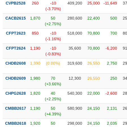
VỤ
CVPB2528
260
-10
409,200
25,000
-11,649
37
TRUYỀN
(-3.70%)
THÔNG
CACB2615
1,870
50
280,600
22,400
500
25
(+2.75%)
CFPT2623
850
-10
518,000
70,800
700
80
(-1.16%)
TIỆN
CFPT2624
1,190
-10
35,600
70,800
-6,200
91
ÍCH
(-0.83%)
CHDB2608
1,390
(0.00%)
319,600
26,550
2,750
29
BẤT
CHDB2609
1,980
70
12,300
26,550
250
34
ĐỘNG
(+3.66%)
SẢN
CHPG2628
1,820
40
540,300
22,000
-2,600
28
(+2.25%)
Mã
chứng
CMBB2617
1,190
50
580,900
24,150
2,131
26
khoán
(+4.39%)
(-)
CMBB2618
1,920
50
298,000
24,150
2,035
29