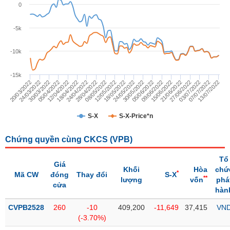
Giá
0
tích
Đặt
Biểu
lệnh
-5k
đồ
ĐÔNG
Nước
tài
DƯƠNG
-10k
ngoài
chính
Tự
-15k
TÀI
doanh
30/05/2022
24/03/2022
09/06/2022
05/04/2022
21/06/2022
18/04/2022
03/07/2022
28/04/2022
13/07/2022
12/05/2022
24/05/2022
20/03/2022
05/06/2022
30/03/2022
15/06/2022
12/04/2022
27/06/2022
24/04/2022
07/07/2022
08/05/2022
18/05/2022
CHÍNH
Ảnh
CÁ
hưởng
NHÂN
S-X
S-X-Price*n
chỉ
số
Chứng quyền cùng CKCS (
VPB
)
Biến
PHÂN
động
TÍCH
Tổ
Giá
cổ
Khối
Hòa
chứ
VIETSTOCKFINANCE
*
Mã CW
đóng
Thay đổi
S-X
**
phiếu
lượng
vốn
phá
cửa
hàn
Giao
dịch
CVPB2528
260
-10
409,200
-11,649
37,415
VN
VĨ
nội
(-3.70%)
MÔ
bộ