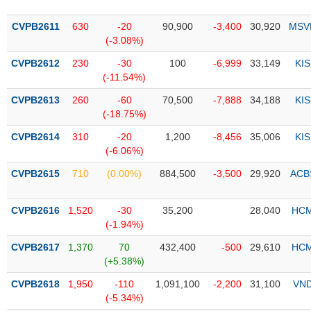
PHIẾU
Hủy
niêm
CVPB2611
630
-20
90,900
-3,400
30,920
MSV
yết
(-3.08%)
Theo
CVPB2612
230
-30
100
-6,999
33,149
KIS
CÔNG
dõi
(-11.54%)
CỤ
đặc
ĐẦU
biệt
CVPB2613
260
-60
70,500
-7,888
34,188
KIS
TƯ
(-18.75%)
Không
được
CVPB2614
310
-20
1,200
-8,456
35,006
KIS
ký
(-6.06%)
XUẤT
quỹ
DỮ
CVPB2615
710
(0.00%)
884,500
-3,500
29,920
ACB
LIỆU
Danh
mục
CVPB2616
1,520
-30
35,200
28,040
HC
ETF
(-1.94%)
TIN
Cổ
MỚI
CVPB2617
1,370
70
432,400
-500
29,610
HC
phiếu
(+5.38%)
chi
Ngành
CVPB2618
1,950
-110
1,091,100
-2,200
31,100
VN
tiết
(-)
(-5.34%)