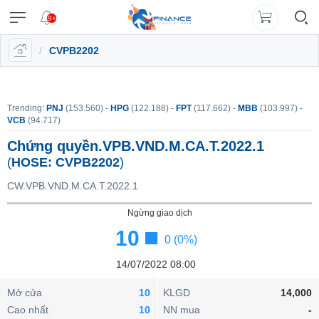
9+
/
CVPB2202
VĨ
NGÀNH
DOANH
CỔ
PHÁI
TRÁI
CÔNG
XUẤT
TIN
©
Chăm
Vietstock
MÔ
NGHIỆP
PHIẾU
SINH
PHIẾU
CỤ
DỮ
MỚI
Bản
sóc
Tất cả
Tính năng
Ngành
Mã chứng khoán
Lãnh đạ
ĐẦU
LIỆU
Dữ
(
quyền
khách
Đăng
TƯ
Dữ
liệu
Doanh
Thị
Hợp
Tổng
Tin
thuộc
hàng
VN
Tính
nhập
Trending:
PNJ
(153.560) -
HPG
(122.188) -
FPT
(117.662) -
MBB
(103.997) -
liệu
ngành
nghiệp
trường
đồng
quan
Tổng
tức
về
năng
|
VCB
(94.717)
Vietstock
A-
cổ
tương
Danh
hợp
(-)
0908
Báo
Ngành
Tổ
EN
Công
Z
phiếu
lai
mục
doanh
Chứng quyền.VPB.VND.M.CA.T.2022.1
16
cáo
chi
chức
bố
)
VIETSTOCK
theo
nghiệp
(
HOSE:
CVPB2202
)
98
phân
tiết
Hồ
phát
Bản
VN30
thông
dõi
98
tích
sơ
hành
Báo
đồ
tin
CW.VPB.VND.M.CA.T.2022.1
Đấu
VN100
lãnh
Bản
cáo
thị
trường
Thuật
Trái
data@vietstock.vn
đạo
đồ
tài
HOSE
Ngừng giao dịch
trường
Trái
chứng
CHỨNG
ngữ
phiếu
thị
chính
phiếu
10
KHOÁN
khoán
Lịch
A-
HNX
Tổng
0 (0%)
trường
Tin
chính
sự
Z
Báo
hợp
tức
UPCoM
phủ
kiện
Sức
cáo
14/07/2022 08:00
thị
Trái
mạnh
tài
Hợp
trường
DOANH
Thống
Diễn
Cập
phiếu
Mở cửa
10
KLGD
14,000
giá
chính
đồng
NGHIỆP
kê
đàn
nhật
chi
Thanh
RRG
ngành
Cao nhất
10
NN mua
-
tương
giao
lãi
tiết