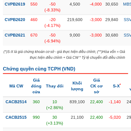
Tổng
VS-
CVPB2619
550
-50
4,500
-4,000
30,650
MB
quan
SECTOR
(-8.33%)
Giao
CVPB2620
460
-20
219,600
-3,000
29,840
SS
dịch
(-4.17%)
Tài
CVPB2621
670
-50
9,000
-3,000
30,680
SS
chính
(-6.94%)
NĂNG
Phân
LƯỢNG
(*)S-X là giá chứng khoán cơ sở - giá thực hiện điều chỉnh; (**)Hòa vốn = Giá
tích
thực hiện điều chỉnh + Giá CW * Tỷ lệ chuyển đổi điều chỉnh
kỹ
thuật
Chứng quyền cùng TCPH (
VND
)
Hồ
NGUYÊN
Giá
Giá
sơ
Khối
VẬT
*
Mã CW
đóng
Thay đổi
CK cơ
S-X
doanh
lượng
LIỆU
cửa
sở
nghiệp
CACB2514
360
10
839,100
22,400
-1,140
24
Tin
(+2.86%)
tức
sự
CACB2515
990
30
21,100
22,400
-5,020
29
CÔNG
kiện
(+3.13%)
NGHIỆP
Tài