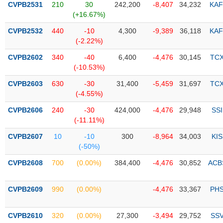
CVPB2531
210
30
242,200
-8,407
34,232
KAF
(+16.67%)
Trạng
thái
CVPB2532
440
-10
4,300
-9,389
36,118
KAF
NGÀNH
cổ
(-2.22%)
phiếu
CVPB2602
340
-40
6,400
-4,476
30,145
TC
Quy
(-10.53%)
DOANH
mô
CVPB2603
630
-30
31,400
-5,459
31,697
TC
NGHIỆP
thị
(-4.55%)
trường
CVPB2606
240
-30
424,000
-4,476
29,948
SSI
Niêm
(-11.11%)
CỔ
yết
PHIẾU
CVPB2607
10
-10
300
-8,964
34,003
KIS
Niêm
(-50%)
yết
mới
CVPB2608
700
(0.00%)
384,400
-4,476
30,852
ACB
PHÁI
Niêm
SINH
yết
CVPB2609
990
(0.00%)
-4,476
33,367
PH
bổ
sung
TRÁI
CVPB2610
320
(0.00%)
27,300
-3,494
29,752
SS