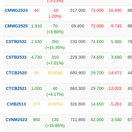
(-3.23%)
SÓC
SỨC
CMWG2524
40
-10
317,000
71,000
-16,930
88
KHỎE
(-20%)
CMWG2525
1,910
70
69,400
71,000
-9,742
88
(+3.80%)
CSTB2532
2,630
350
230,000
74,600
5,900
76
TÀI
(+15.35%)
CHÍNH
CSTB2533
4,730
310
229,300
74,600
3,600
85
(+7.01%)
CTCB2520
30
(0.00%)
680,900
29,700
-14,471
44
CÔNG
NGHỆ
CTCB2521
1,000
40
860,300
29,700
-12,023
43
THÔNG
(+4.17%)
TIN
CVIB2513
270
(0.00%)
326,800
14,650
-5,261
20
CVNM2523
950
130
711,800
62,000
3,540
67
(+15.85%)
DỊCH