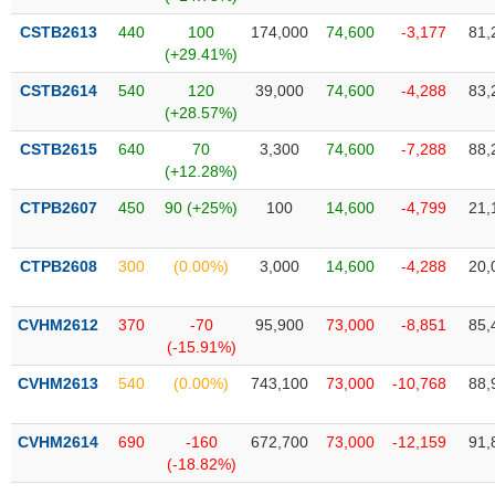
phân
tích
CSTB2613
440
100
174,000
74,600
-3,177
81,
(-)
(+29.41%)
CSTB2614
540
120
39,000
74,600
-4,288
83,
(+28.57%)
Thuật
ngữ
(-)
CSTB2615
640
70
3,300
74,600
-7,288
88,
(+12.28%)
CTPB2607
450
90 (+25%)
100
14,600
-4,799
21,
Dịch
vụ
(-)
CTPB2608
300
(0.00%)
3,000
14,600
-4,288
20,
CVHM2612
370
-70
95,900
73,000
-8,851
85,
Đào
(-15.91%)
tạo
CVHM2613
540
(0.00%)
743,100
73,000
-10,768
88,
CVHM2614
690
-160
672,700
73,000
-12,159
91,
Sách
(-18.82%)
tài