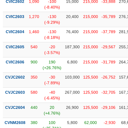
chính
CVIC2602
1,090
-100
15,000
215,000
-33,888
270,
(-8.40%)
CVIC2603
1,270
-130
20,400
215,000
-35,789
276,
(-9.29%)
Công
CVIC2604
1,460
-130
76,400
215,000
-37,789
281,
cụ
(-8.18%)
đầu
tư
CVIC2605
540
-20
187,300
215,000
-29,567
255,
(-3.57%)
CVIC2606
900
190
6,800
215,000
-31,789
264,
(+26.76%)
Truyền
CVJC2602
350
-30
103,000
125,500
-26,752
157,
thông
(-7.89%)
tài
chính
CVJC2603
580
-40
267,000
125,500
-32,705
167,
(-6.45%)
CVJC2604
440
20
26,900
125,500
-29,106
161,
(+4.76%)
Dữ
CVNM2608
380
100
5,800
62,000
-2,930
68,
liệu