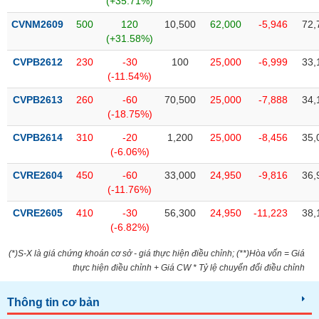
(+35.71%)
tài
chính
CVNM2609
500
120
10,500
62,000
-5,946
72,
(+31.58%)
CVPB2612
230
-30
100
25,000
-6,999
33,
(-11.54%)
CVPB2613
260
-60
70,500
25,000
-7,888
34,
(-18.75%)
CVPB2614
310
-20
1,200
25,000
-8,456
35,
(-6.06%)
CVRE2604
450
-60
33,000
24,950
-9,816
36,
(-11.76%)
CVRE2605
410
-30
56,300
24,950
-11,223
38,
(-6.82%)
(*)S-X là giá chứng khoán cơ sở - giá thực hiện điều chỉnh; (**)Hòa vốn = Giá
thực hiện điều chỉnh + Giá CW * Tỷ lệ chuyển đổi điều chỉnh
Thông tin cơ bản