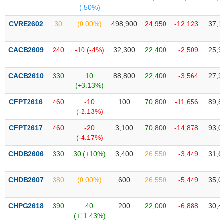
SÓC
(-50%)
SỨC
KHỎE
CVRE2602
30
(0.00%)
498,900
24,950
-12,123
37,
CACB2609
240
-10 (-4%)
32,300
22,400
-2,509
25,
TÀI
CACB2610
330
10
88,800
22,400
-3,564
27,
CHÍNH
(+3.13%)
CFPT2616
460
-10
100
70,800
-11,656
89,
(-2.13%)
CFPT2617
460
-20
3,100
70,800
-14,878
93,
CÔNG
(-4.17%)
NGHỆ
THÔNG
CHDB2606
330
30 (+10%)
3,400
26,550
-3,449
31,
TIN
CHDB2607
380
(0.00%)
600
26,550
-5,449
35,
CHPG2618
390
40
200
22,000
-6,888
30,
DỊCH
(+11.43%)