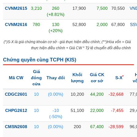
Tổng
VS-
quan
CVNM2615
3,210
260
17,900
7,500
70,550
VN
SECTOR
(+8.81%)
Giao
dịch
CVNM2616
780
130
52,800
2,000
67,800
SS
(+20%)
Tài
chính
(*)S-X là giá chứng khoán cơ sở - giá thực hiện điều chỉnh; (**)Hòa vốn = Giá
NĂNG
thực hiện điều chỉnh + Giá CW * Tỷ lệ chuyển đổi điều chỉnh
Phân
LƯỢNG
tích
Chứng quyền cùng TCPH (
KIS
)
kỹ
thuật
Giá
Khối
Giá CK
*
Mã CW
đóng
Thay đổi
S-X
Hồ
lượng
cơ sở
v
NGUYÊN
cửa
sơ
VẬT
doanh
CDGC2601
10
(0.00%)
10,200
44,200
-32,668
77,
LIỆU
nghiệp
Tin
CHPG2612
10
-10
51,100
22,000
-7,455
29,
tức
(-50%)
sự
CÔNG
kiện
CMSN2608
10
(0.00%)
200
67,400
-28,599
96,
NGHIỆP
Tài