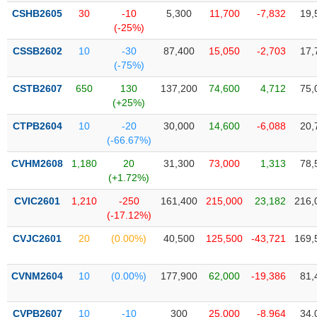
liệu
CSHB2605
30
-10
5,300
11,700
-7,832
19,
(-25%)
Tâm
CSSB2602
10
-30
87,400
15,050
-2,703
17,
lý
TIÊU
(-75%)
thị
DÙNG
trường
KHÔNG
CSTB2607
650
130
137,200
74,600
4,712
75,
(+25%)
THIẾT
YẾU
CTPB2604
10
-20
30,000
14,600
-6,088
20,
(-66.67%)
CVHM2608
1,180
20
31,300
73,000
1,313
78,
(+1.72%)
TIÊU
CVIC2601
1,210
-250
161,400
215,000
23,182
216,
DÙNG
(-17.12%)
THIẾT
YẾU
CVJC2601
20
(0.00%)
40,500
125,500
-43,721
169,
CVNM2604
10
(0.00%)
177,900
62,000
-19,386
81,
CHĂM
CVPB2607
10
-10
300
25,000
-8,964
34,