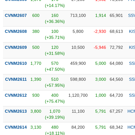
PHIẾU
Hủy
(+14.17%)
niêm
yết
CVNM2607
600
160
713,100
1,914
65,901
SS
(+36.36%)
Theo
CÔNG
dõi
CVNM2608
380
100
5,800
-2,930
68,613
KI
CỤ
đặc
(+35.71%)
ĐẦU
biệt
TƯ
CVNM2609
500
120
10,500
-5,946
72,792
KI
Không
(+31.58%)
được
CVNM2610
1,770
570
459,900
5,000
64,080
SS
ký
XUẤT
(+47.50%)
quỹ
DỮ
LIỆU
CVNM2611
1,390
510
598,800
3,000
64,560
SS
Danh
(+57.95%)
mục
ETF
CVNM2612
930
400
1,120,700
1,000
64,720
SS
TIN
(+75.47%)
Cổ
MỚI
CVNM2613
phiếu
3,800
1,070
11,100
5,791
67,257
HC
(+39.19%)
chi
Ngành
tiết
(-)
CVNM2614
3,130
480
84,200
5,791
68,342
HC
(+18.11%)