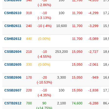
CSHB2609
340
-10
100
11,700
-4,633
17,
Tất cả
Cổ phiếu
Chỉ số
Chứng chỉ quỹ
Chứng q
(-2.86%)
CSHB2610
310
-10
100
11,700
-4,299
17,
Lãnh
(-3.13%)
đạo
(-)
CSHB2611
240
-10 (-4%)
10,600
11,700
-3,299
15,
Tất cả
Người nội bộ
Người liên quan
Cổ đông lớn
CSHB2612
440
(0.00%)
11,700
-5,089
18,
Tin
tức
CSSB2604
210
-10
253,200
15,050
-2,727
18,
(-)
(-4.55%)
CSSB2605
330
(0.00%)
15,050
-2,061
18,
Bài
viết
của
CSSB2606
170
-20
3,300
15,050
-949
16,
tác
(-10.53%)
giả
(-)
CSSB2607
220
-10
100
15,050
-1,838
17,
(-4.35%)
Báo
CSTB2612
700
90
2,100
74,600
-6,288
86,
cáo
(+14.75%)