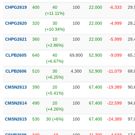
VỤ
CHPG2619
400
40
100
22,000
-6,333
29,
TRUYỀN
(+11.11%)
THÔNG
CHPG2620
320
30
100
22,000
-4,999
28,
(+10.34%)
CHPG2621
360
10
100
22,000
-5,999
29,
TIỆN
(+2.86%)
ÍCH
CLPB2605
640
40
69,800
52,900
-9,099
65,
(+6.67%)
CLPB2606
510
30
4,300
52,900
-11,079
68,
(+6.25%)
BẤT
CMSN2613
390
20
100
67,400
-19,389
90,
ĐỘNG
(+5.41%)
SẢN
CMSN2614
490
20
100
67,400
-22,599
94,
(+4.26%)
Mã
chứng
CMSN2615
530
30 (+6%)
100
67,400
-24,389
97,
khoán
(-)