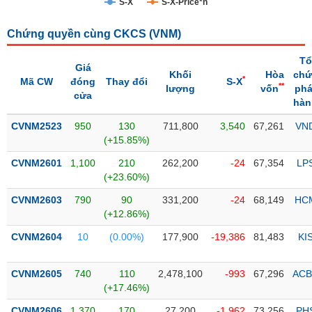
S-X
S-X-Price*n
Trạng
Chứng quyền cùng CKCS (
VNM
)
thái
NGÀNH
cổ
Tổ
phiếu
Giá
Khối
Hòa
chứ
*
Mã CW
đóng
Thay đổi
S-X
**
lượng
vốn
phá
Quy
cửa
hàn
DOANH
mô
NGHIỆP
thị
CVNM2523
950
130
711,800
3,540
67,261
VN
trường
(+15.85%)
Niêm
CVNM2601
1,100
210
262,200
-24
67,354
LP
CỔ
yết
(+23.60%)
PHIẾU
Niêm
CVNM2603
790
90
331,200
-24
68,149
HC
yết
(+12.86%)
mới
PHÁI
CVNM2604
10
(0.00%)
177,900
-19,386
81,483
KI
Niêm
SINH
yết
CVNM2605
740
110
2,478,100
-993
67,296
ACB
bổ
(+17.46%)
sung
TRÁI
CVNM2606
1,370
170
27,200
-1,962
73,256
PH