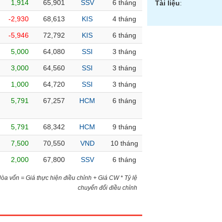
1,914
65,901
SSV
6 tháng
Tài liệu
:
-2,930
68,613
KIS
4 tháng
-5,946
72,792
KIS
6 tháng
5,000
64,080
SSI
3 tháng
3,000
64,560
SSI
3 tháng
1,000
64,720
SSI
3 tháng
5,791
67,257
HCM
6 tháng
5,791
68,342
HCM
9 tháng
7,500
70,550
VND
10 tháng
2,000
67,800
SSV
6 tháng
)Hòa vốn = Giá thực hiện điều chỉnh + Giá CW * Tỷ lệ
chuyển đổi điều chỉnh