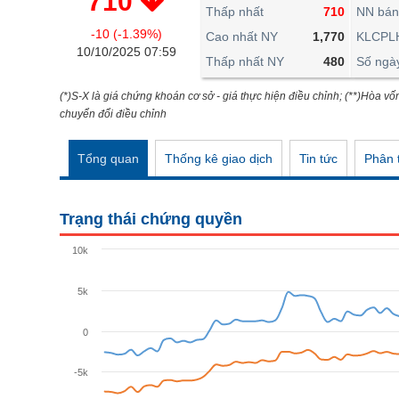
710
THẾ GIỚI
Thấp nhất
710
NN bán
-10 (-1.39%)
ĐÔNG DƯƠNG
Cao nhất NY
1,770
KLCPL
10/10/2025 07:59
Thấp nhất NY
480
Số ngà
TÀI CHÍNH CÁ NHÂN
PHÂN TÍCH
(*)S-X là giá chứng khoán cơ sở - giá thực hiện điều chỉnh; (**)Hòa vố
chuyển đổi điều chỉnh
Ngành
(-)
Tổng quan
Thống kê giao dịch
Tin tức
Phân t
VS-SECTOR
NĂNG LƯỢNG
Trạng thái chứng quyền
NGUYÊN VẬT LIỆU
10k
CÔNG NGHIỆP
5k
TIÊU DÙNG KHÔNG THIẾT YẾU
TIÊU DÙNG THIẾT YẾU
0
CHĂM SÓC SỨC KHỎE
-5k