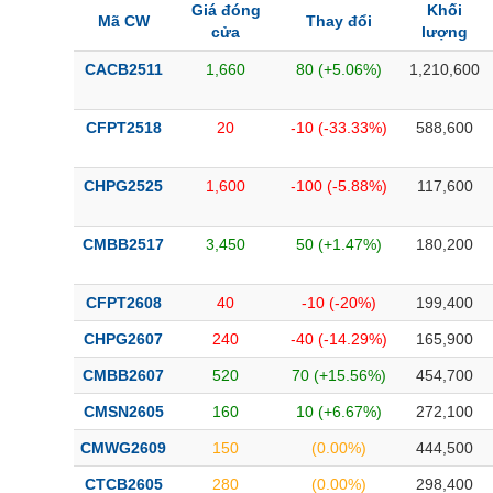
Giá đóng
Khối
Mã CW
Thay đổi
cửa
lượng
CACB2511
1,660
80 (+5.06%)
1,210,600
CFPT2518
20
-10 (-33.33%)
588,600
CHPG2525
1,600
-100 (-5.88%)
117,600
CMBB2517
3,450
50 (+1.47%)
180,200
CFPT2608
40
-10 (-20%)
199,400
CHPG2607
240
-40 (-14.29%)
165,900
CMBB2607
520
70 (+15.56%)
454,700
CMSN2605
160
10 (+6.67%)
272,100
CMWG2609
150
(0.00%)
444,500
CTCB2605
280
(0.00%)
298,400