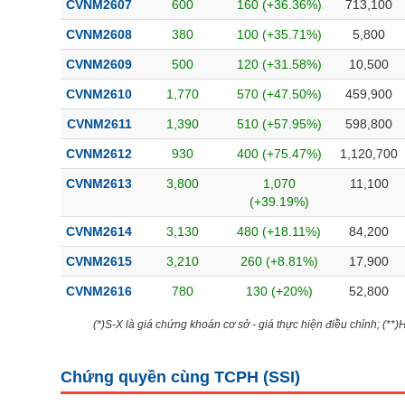
CVNM2607
600
160 (+36.36%)
713,100
Bài viết của tác giả
(-)
CVNM2608
380
100 (+35.71%)
5,800
CVNM2609
500
120 (+31.58%)
10,500
Báo cáo phân tích
(-)
CVNM2610
1,770
570 (+47.50%)
459,900
CVNM2611
1,390
510 (+57.95%)
598,800
Thuật ngữ
(-)
CVNM2612
930
400 (+75.47%)
1,120,700
Dịch vụ
(-)
CVNM2613
3,800
1,070
11,100
(+39.19%)
Đào tạo
CVNM2614
3,130
480 (+18.11%)
84,200
Sách tài chính
CVNM2615
3,210
260 (+8.81%)
17,900
Công cụ đầu tư
CVNM2616
780
130 (+20%)
52,800
Truyền thông tài chính
(*)S-X là giá chứng khoán cơ sở - giá thực hiện điều chỉnh; (**
Dữ liệu tài chính
Chứng quyền cùng TCPH (
SSI
)