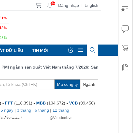
9+
Đăng nhập
English
|
.31%
.18%
.98%
ẤT DỮ LIỆU
TIN MỚI
 ngành sản xuất Việt Nam tháng 7/2026: Sản lượng, số lượng đơn 
Mã công ty
Ngành
) -
FPT
(118.391) -
MBB
(104.672) -
VCB
(99.456)
|
5 ngày
|
3 tháng
|
6 tháng
|
12 tháng
á điều chỉnh)
@Vietstock.vn