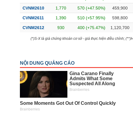
CVNM2610
1,770
570 (+47.50%)
459,900
CVNM2611
1,390
510 (+57.95%)
598,800
CVNM2612
930
400 (+75.47%)
1,120,700
(*)S-X là giá chứng khoán cơ sở - giá thực hiện điều chỉnh; (**