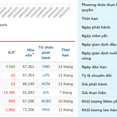
Phương thức thực 
25/09/2025
04/09/2025
08/10/2025
17/09/2025
25/08/2025
30/09/2025
09/09/2025
25
22/09/2025
28/08/2025
05/10/2025
14/09/2025
8/2025
quyền
:
Thời hạn
:
ice*n
Ngày phát hành
:
Ngày niêm yết
:
Ngày giao dịch đầu 
Tổ chức
Hòa
Thời
*
S-X
phát
Ngày giao dịch cuố
**
vốn
hạn
hành
cùng
:
3,540
67,261
VND
14 tháng
ền
Hợp đồng tương lai
Trái phiếu
Ngày đáo hạn
:
-24
67,354
LPS
12 tháng
Tỷ lệ chuyển đổi
:
-24
68,149
HCM
12 tháng
Giá phát hành
:
-19,386
81,483
KIS
7 tháng
Giá thực hiện
:
-993
67,296
ACBS
10 tháng
Khối lượng Niêm yế
-1,962
73,256
PHS
11 tháng
Khối lượng lưu hà