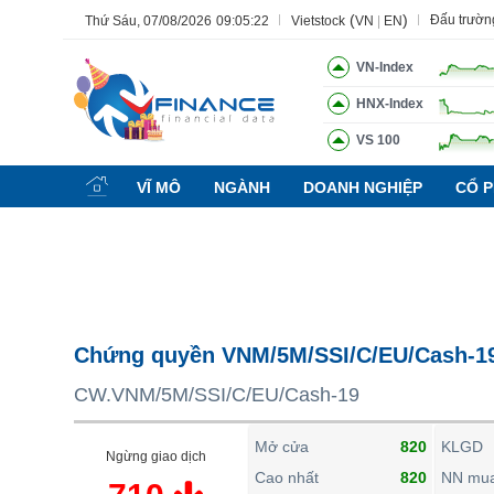
(
)
Đấu trườn
Thứ Sáu, 07/08/2026
09:05:23
Vietstock
VN
|
EN
VN-Index
HNX-Index
VS 100
Tất cả
Tính năng
Ngành
Mã chứng khoán
Lãnh đạ
VĨ MÔ
NGÀNH
DOANH NGHIỆP
CỔ P
Tính năng
(-)
VIETSTOCK
CHỨNG KHOÁN
DOANH NGHIỆP
Chứng quyền VNM/5M/SSI/C/EU/Cash-1
BẤT ĐỘNG SẢN
CW.VNM/5M/SSI/C/EU/Cash-19
TÀI CHÍNH
HÀNG HÓA
Mở cửa
820
KLGD
Ngừng giao dịch
KINH TẾ
Cao nhất
820
NN mu