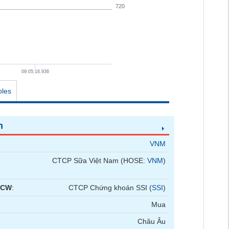
720
09:05:16.936
oles
n
VNM
CTCP Sữa Việt Nam (HOSE:
VNM
)
 CW
:
CTCP Chứng khoán SSI (
SSI
)
Mua
Châu Âu