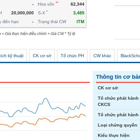
**
-
Hòa vốn
62,344
CÔNG CỤ ĐẦU TƯ
*
H
20,000,000
S-X
3,485
XUẤT DỮ LIỆU
y đến hạn
-
Trạng thái CW
ITM
TIN MỚI
n = Giá thực hiện điều chỉnh + Giá CW * Tỷ lệ
ích kỹ thuật
CK cơ sở
Tổ chức PH
CW khác
BlackSch
Thông tin cơ bả
CK cơ sở
:
Tổ chức phát hành
CKCS
:
Tổ chức phát hành
Loại chứng quyền
:
Kiểu thực hiện
: