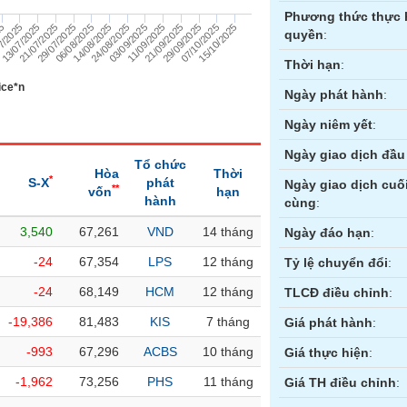
Phương thức thực 
13/07/2025
24/08/2025
25
07/10/2025
06/08/2025
21/09/2025
21/07/2025
03/09/2025
7/2025
15/10/2025
14/08/2025
29/09/2025
29/07/2025
11/09/2025
quyền
:
Thời hạn
:
ice*n
Ngày phát hành
:
Ngày niêm yết
:
Ngày giao dịch đầu 
Tổ chức
Hòa
Thời
*
S-X
phát
Ngày giao dịch cuố
**
vốn
hạn
hành
cùng
:
3,540
67,261
VND
14 tháng
ền
Hợp đồng tương lai
Trái phiếu
Ngày đáo hạn
:
-24
67,354
LPS
12 tháng
Tỷ lệ chuyển đổi
:
-24
68,149
HCM
12 tháng
TLCĐ điều chỉnh
:
-19,386
81,483
KIS
7 tháng
Giá phát hành
:
-993
67,296
ACBS
10 tháng
Giá thực hiện
:
-1,962
73,256
PHS
11 tháng
Giá TH điều chỉnh
: