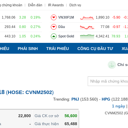
g chứng khoán
Diễn đàn
IR Awards
Dịch vụ
1,768.06
3.28
0.19%
VN30F1M
1,890.10
-5.90
-0
293.44
0.80
0.27%
Dầu
77.08
-0.97
-1
443.10
1.05
0.24%
Spot Gold
4,342.41
78.93
1
o
Tin tức
Báo cáo phân tích
Thuật ngữ
Dịch vụ
HIẾU
PHÁI SINH
TRÁI PHIẾU
CÔNG CỤ ĐẦU TƯ
XU
Chỉ số PMI
VIETSTOCKFINANCE
VĨ MÔ
NGÀNH
18
(
HOSE:
CVNM2502
)
DOANH NGHIỆP
Trending:
PNJ
(153.560) -
HPG
(122.188
CỔ PHIẾU
1 ngày
PHÁI SINH
CVNM2502
(Gi
22,800
Giá CK cơ sở
56,600
TRÁI PHIẾU
a
-
Giá thực hiện
65,488