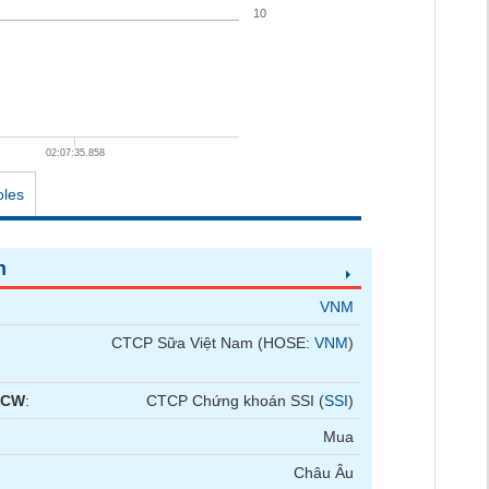
10
02:07:35.858
oles
n
VNM
CTCP Sữa Việt Nam (HOSE:
VNM
)
 CW
:
CTCP Chứng khoán SSI (
SSI
)
Mua
Châu Âu