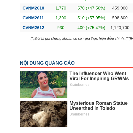
CVNM2610
1,770
570 (+47.50%)
459,900
CVNM2611
1,390
510 (+57.95%)
598,800
CVNM2612
930
400 (+75.47%)
1,120,700
(*)S-X là giá chứng khoán cơ sở - giá thực hiện điều chỉnh; (**