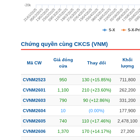
TÀI CHÍNH
-20k
21/01/2025
14/05/2025
11/03/2025
25/06/20
23/04/2025
23/02/2025
09/06/2025
07/04/2025
05/02/2025
22/05/2025
19/03/2025
03/0
06/05/2025
03/03/2025
17/06/2025
15/04/2025
13/02/2025
01/06/2025
27/03/2025
CÔNG NGHỆ THÔNG TIN
DỊCH VỤ TRUYỀN THÔNG
S-X
S-X-Pr
TIỆN ÍCH
Chứng quyền cùng CKCS (
VNM
)
BẤT ĐỘNG SẢN
Giá đóng
Khối
Mã CW
Thay đổi
cửa
lượng
Mã chứng khoán
(-)
CVNM2523
950
130 (+15.85%)
711,800
Tất cả
Cổ phiếu
Chỉ số
Chứng chỉ quỹ
Chứng quy
CVNM2601
1,100
210 (+23.60%)
262,200
Lãnh đạo
(-)
CVNM2603
790
90 (+12.86%)
331,200
Tất cả
Người nội bộ
Người liên quan
Cổ đông lớn
CVNM2604
10
(0.00%)
177,900
CVNM2605
740
110 (+17.46%)
2,478,100
Tin tức
(-)
CVNM2606
1,370
170 (+14.17%)
27,200