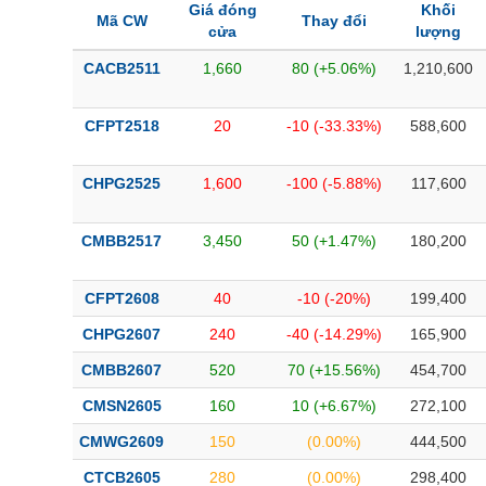
Giá đóng
Khối
Mã CW
Thay đổi
cửa
lượng
CACB2511
1,660
80 (+5.06%)
1,210,600
CFPT2518
20
-10 (-33.33%)
588,600
CHPG2525
1,600
-100 (-5.88%)
117,600
CMBB2517
3,450
50 (+1.47%)
180,200
CFPT2608
40
-10 (-20%)
199,400
CHPG2607
240
-40 (-14.29%)
165,900
CMBB2607
520
70 (+15.56%)
454,700
CMSN2605
160
10 (+6.67%)
272,100
CMWG2609
150
(0.00%)
444,500
CTCB2605
280
(0.00%)
298,400