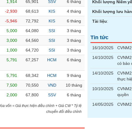
1,914
65,901
SSV
6 tháng
Khối lượng Niêm yế
-2,930
68,613
KIS
4 tháng
Khối lượng lưu hà
-5,946
72,792
KIS
6 tháng
Tài liệu
:
5,000
64,080
SSI
3 tháng
Tin tức
3,000
64,560
SSI
3 tháng
16/10/2025
CVNM25
1,000
64,720
SSI
3 tháng
14/10/2025
CVNM250
5,791
67,257
HCM
6 tháng
có bảo
14/10/2025
CVNM25
5,791
68,342
HCM
9 tháng
thực hi
7,500
70,550
VND
10 tháng
10/10/2025
CVNM25
quyền
2,000
67,800
SSV
6 tháng
14/05/2025
CVNM25
)Hòa vốn = Giá thực hiện điều chỉnh + Giá CW * Tỷ lệ
chuyển đổi điều chỉnh