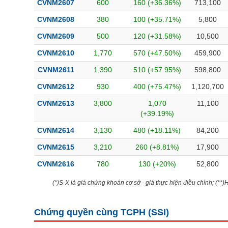
CVNM2607
600
160 (+36.36%)
713,100
Bài viết của tác giả
(-)
CVNM2608
380
100 (+35.71%)
5,800
CVNM2609
500
120 (+31.58%)
10,500
Báo cáo phân tích
(-)
CVNM2610
1,770
570 (+47.50%)
459,900
CVNM2611
1,390
510 (+57.95%)
598,800
Thuật ngữ
(-)
CVNM2612
930
400 (+75.47%)
1,120,700
Dịch vụ
(-)
CVNM2613
3,800
1,070
11,100
(+39.19%)
Đào tạo
CVNM2614
3,130
480 (+18.11%)
84,200
Sách tài chính
CVNM2615
3,210
260 (+8.81%)
17,900
Công cụ đầu tư
CVNM2616
780
130 (+20%)
52,800
Truyền thông tài chính
(*)S-X là giá chứng khoán cơ sở - giá thực hiện điều chỉnh; (**
Dữ liệu tài chính
Chứng quyền cùng TCPH (
SSI
)