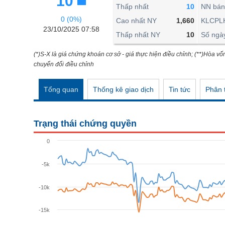
10
THẾ GIỚI
Thấp nhất
10
NN bán
0 (0%)
ĐÔNG DƯƠNG
Cao nhất NY
1,660
KLCPL
23/10/2025 07:58
Thấp nhất NY
10
Số ngà
TÀI CHÍNH CÁ NHÂN
PHÂN TÍCH
(*)S-X là giá chứng khoán cơ sở - giá thực hiện điều chỉnh; (**)Hòa vố
chuyển đổi điều chỉnh
Ngành
(-)
Tổng quan
Thống kê giao dịch
Tin tức
Phân t
VS-SECTOR
NĂNG LƯỢNG
Trạng thái chứng quyền
NGUYÊN VẬT LIỆU
0
CÔNG NGHIỆP
-5k
TIÊU DÙNG KHÔNG THIẾT YẾU
TIÊU DÙNG THIẾT YẾU
-10k
CHĂM SÓC SỨC KHỎE
-15k