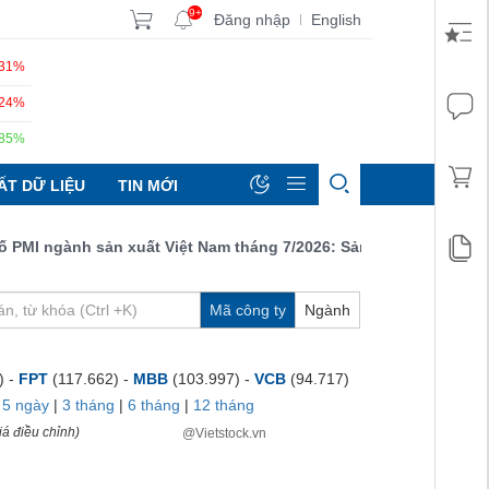
9+
Đăng nhập
English
|
.31%
.24%
.85%
ẤT DỮ LIỆU
TIN MỚI
 ngành sản xuất Việt Nam tháng 7/2026: Sản lượng, số lượng đơn
Mã công ty
Ngành
) -
FPT
(117.662) -
MBB
(103.997) -
VCB
(94.717)
|
5 ngày
|
3 tháng
|
6 tháng
|
12 tháng
á điều chỉnh)
@Vietstock.vn