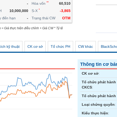
**
-
Hòa vốn
60,510
CÔNG CỤ ĐẦU TƯ
*
H
10,000,000
S-X
-3,865
XUẤT DỮ LIỆU
y đến hạn
-
Trạng thái CW
OTM
TIN MỚI
n = Giá thực hiện điều chỉnh + Giá CW * Tỷ lệ
ích kỹ thuật
CK cơ sở
Tổ chức PH
CW khác
BlackSch
Thông tin cơ bả
CK cơ sở
:
Tổ chức phát hành
CKCS
:
Tổ chức phát hành
Loại chứng quyền
:
Kiểu thực hiện
: