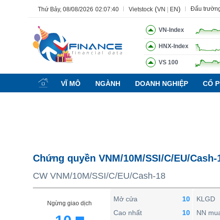
(
)
Đấu trườn
Thứ Bảy, 08/08/2026
02:07:41
Vietstock
VN
|
EN
VN-Index
HNX-Index
VS 100
Tất cả
Tính năng
Ngành
Mã chứng khoán
Lãnh đạ
VĨ MÔ
NGÀNH
DOANH NGHIỆP
CỔ P
Tính năng
(-)
VIETSTOCK
CHỨNG KHOÁN
DOANH NGHIỆP
Chứng quyền VNM/10M/SSI/C/EU/Cash-
BẤT ĐỘNG SẢN
CW VNM/10M/SSI/C/EU/Cash-18
TÀI CHÍNH
HÀNG HÓA
Mở cửa
10
KLGD
Ngừng giao dịch
KINH TẾ
Cao nhất
10
NN mu