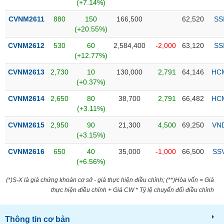
PHIẾU
Hủy
(+7.14%)
niêm
CVNM2611
880
150
166,500
62,520
SS
yết
(+20.55%)
Theo
CVNM2612
530
60
2,584,400
-2,000
63,120
SS
CÔNG
dõi
(+12.77%)
CỤ
đặc
ĐẦU
biệt
CVNM2613
2,730
10
130,000
2,791
64,146
HC
TƯ
(+0.37%)
Không
được
CVNM2614
2,650
80
38,700
2,791
66,482
HC
ký
(+3.11%)
XUẤT
quỹ
DỮ
CVNM2615
2,950
90
21,300
4,500
69,250
VN
LIỆU
Danh
(+3.15%)
mục
CVNM2616
650
40
35,000
-1,000
66,500
SS
ETF
(+6.56%)
TIN
Cổ
MỚI
(*)S-X là giá chứng khoán cơ sở - giá thực hiện điều chỉnh; (**)Hòa vốn = Giá
phiếu
thực hiện điều chỉnh + Giá CW * Tỷ lệ chuyển đổi điều chỉnh
chi
Ngành
tiết
(-)
Thông tin cơ bản