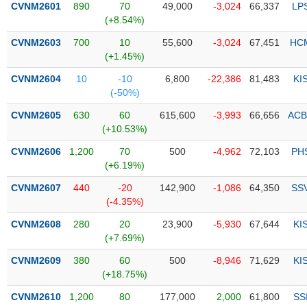
CVNM2601
890
70
49,000
-3,024
66,337
LP
(+8.54%)
Trạng
thái
CVNM2603
700
10
55,600
-3,024
67,451
HC
NGÀNH
cổ
(+1.45%)
phiếu
CVNM2604
10
-10
6,800
-22,386
81,483
KI
Quy
(-50%)
DOANH
mô
CVNM2605
630
60
615,600
-3,993
66,656
ACB
NGHIỆP
thị
(+10.53%)
trường
CVNM2606
1,200
70
500
-4,962
72,103
PH
Niêm
(+6.19%)
CỔ
yết
PHIẾU
CVNM2607
440
-20
142,900
-1,086
64,350
SS
Niêm
(-4.35%)
yết
mới
CVNM2608
280
20
23,900
-5,930
67,644
KI
PHÁI
(+7.69%)
Niêm
SINH
yết
CVNM2609
380
60
500
-8,946
71,629
KI
bổ
(+18.75%)
sung
TRÁI
CVNM2610
1,200
80
177,000
2,000
61,800
SS