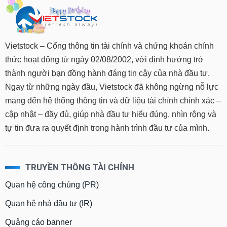
Tất cả
Cổ phiếu
Chỉ số
Chứng chỉ quỹ
Chứng q
Lãnh
đạo
Vietstock – Cổng thông tin tài chính và chứng khoán chính
(-)
thức hoạt động từ ngày 02/08/2002, với định hướng trở
Tất cả
Người nội bộ
Người liên quan
Cổ đông lớn
thành người bạn đồng hành đáng tin cậy của nhà đầu tư.
Ngay từ những ngày đầu, Vietstock đã không ngừng nỗ lực
Tin
mang đến hệ thống thông tin và dữ liệu tài chính chính xác –
tức
(-)
cập nhật – đầy đủ, giúp nhà đầu tư hiểu đúng, nhìn rộng và
tự tin đưa ra quyết định trong hành trình đầu tư của mình.
Bài
viết
của
TRUYỀN THÔNG TÀI CHÍNH
tác
giả
(-)
Quan hệ công chúng (PR)
Quan hệ nhà đầu tư (IR)
Báo
Quảng cáo banner
cáo