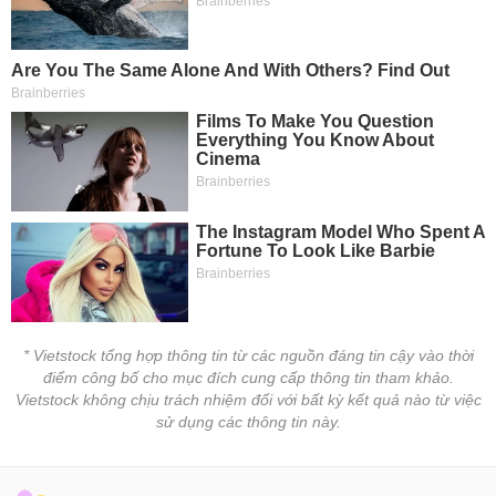
VỤ
TRUYỀN
THÔNG
TIỆN
ÍCH
BẤT
ĐỘNG
SẢN
* Vietstock tổng hợp thông tin từ các nguồn đáng tin cậy vào thời
điểm công bố cho mục đích cung cấp thông tin tham khảo.
Vietstock không chịu trách nhiệm đối với bất kỳ kết quả nào từ việc
Mã
chứng
sử dụng các thông tin này.
khoán
(-)