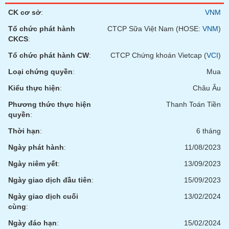
Tổng
VS-
quan
CK cơ sở
:
VNM
SECTOR
Giao
Tổ chức phát hành
CTCP Sữa Việt Nam (HOSE:
VNM
)
dịch
CKCS
:
Tài
Tổ chức phát hành CW
:
CTCP Chứng khoán Vietcap (
VCI
)
chính
Loại chứng quyền
:
Mua
NĂNG
Phân
LƯỢNG
Kiểu thực hiện
:
Châu Âu
tích
kỹ
Phương thức thực hiện
Thanh Toán Tiền
thuật
quyền
:
Hồ
Thời hạn
:
6 tháng
NGUYÊN
sơ
VẬT
Ngày phát hành
:
11/08/2023
doanh
LIỆU
nghiệp
Ngày niêm yết
:
13/09/2023
Tin
Ngày giao dịch đầu tiên
:
15/09/2023
tức
Ngày giao dịch cuối
13/02/2024
sự
cùng
:
CÔNG
kiện
NGHIỆP
Ngày đáo hạn
:
15/02/2024
Tài