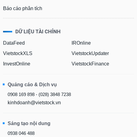
phân
tích
Báo cáo phân tích
(-)
DỮ LIỆU TÀI CHÍNH
Thuật
ngữ
(-)
DataFeed
IROnline
VietstockXLS
VietstockUpdater
Dịch
InvestOnline
VietstockFinance
vụ
(-)
Quảng cáo & Dịch vụ
Đào
0908 169 898 - (028) 3848 7238
tạo
kinhdoanh@vietstock.vn
Sáng tạo nội dung
Sách
tài
0938 046 488