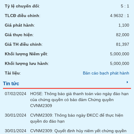
liệu
Tỷ lệ chuyển đổi
:
5 : 1
TLCĐ điều chỉnh
:
4.9632 : 1
Tâm
lý
TIÊU
Giá phát hành
:
1,100
thị
DÙNG
Giá thực hiện
:
82,000
trường
KHÔNG
THIẾT
Giá TH điều chỉnh
:
81,397
YẾU
Khối lượng Niêm yết
:
5,000,000
Khối lượng lưu hành
:
5,000,000
Tài liệu
:
Bản cáo bạch phát hành
TIÊU
Tin tức
DÙNG
THIẾT
07/02/2024
HOSE: Thông báo giá thanh toán vào ngày đáo hạn
YẾU
của chứng quyền có bảo đảm Chứng quyền
CVNM2309
30/01/2024
CVNM2309: Thông báo ngày ĐKCC để thực hiện
quyền do đáo hạn
CHĂM
30/01/2024
CVNM2309: Quyết định hủy niêm yết chứng quyền