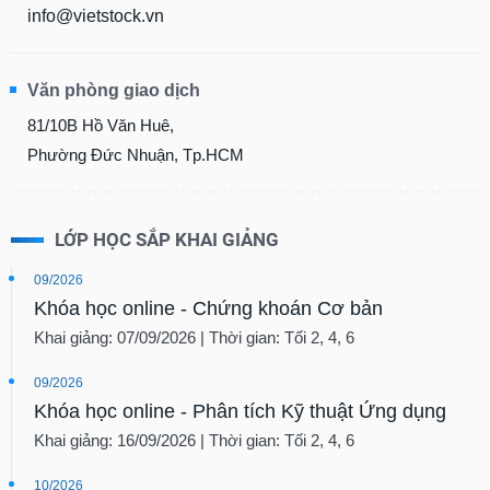
chính
info@vietstock.vn
Văn phòng giao dịch
Công
81/10B Hồ Văn Huê,
cụ
đầu
Phường Đức Nhuận, Tp.HCM
tư
LỚP HỌC SẮP KHAI GIẢNG
Truyền
09/2026
thông
Khóa học online - Chứng khoán Cơ bản
tài
Khai giảng: 07/09/2026 | Thời gian: Tối 2, 4, 6
chính
09/2026
Khóa học online - Phân tích Kỹ thuật Ứng dụng
Khai giảng: 16/09/2026 | Thời gian: Tối 2, 4, 6
Dữ
liệu
10/2026