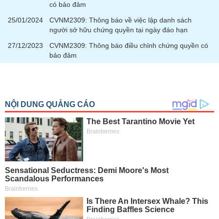
SÓC
có bảo đảm
SỨC
25/01/2024
CVNM2309: Thông báo về việc lập danh sách
KHỎE
người sở hữu chứng quyền tại ngày đáo hạn
27/12/2023
CVNM2309: Thông báo điều chỉnh chứng quyền có
bảo đảm
TÀI
CHÍNH
CÔNG
NGHỆ
THÔNG
TIN
DỊCH