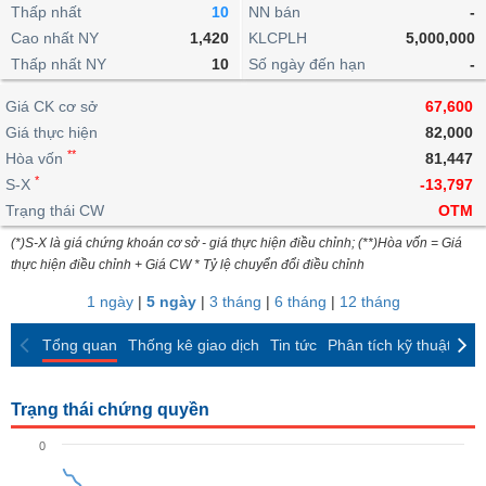
khoản
lai
Thấp nhất
10
NN bán
-
dịch
lỗ
Phân
Vĩ
Thống
Định
Cao nhất NY
1,420
KLCPLH
5,000,000
tích
mô
BẤT
Chứng
IR
Giao
kê
Chứng
giá
Thấp nhất NY
kỹ
10
Số ngày đến hạn
-
ĐỘNG
quyền
Awards
dịch
giao
quyền
thuật
SẢN
Nước
nội
dịch
Trái
Giá CK cơ sở
67,600
ngoài
Tổng
bộ
Bảng
phiếu
Giá thực hiện
82,000
Tin
quan
giá
Đào
doanh
Tự
**
Niên
tức
Hòa vốn
81,447
TÀI
trực
tạo
nghiệp
doanh
Thống
giám
*
S-X
-13,797
CHÍNH
tuyến
kê
Top
Trạng thái CW
OTM
Tài
giao
Bộ
cổ
liệu
(*)S-X là giá chứng khoán cơ sở - giá thực hiện điều chỉnh; (**)Hòa vốn = Giá
dịch
Dịch
lọc
phiếu
cổ
HÀNG
thực hiện điều chỉnh + Giá CW * Tỷ lệ chuyển đổi điều chỉnh
vụ
cổ
Định
đông
HÓA
Bản
phiếu
1 ngày
|
5 ngày
|
3 tháng
|
6 tháng
|
12 tháng
giá
đồ
So
ngành
Tổng quan
Thống kê giao dịch
Tin tức
Phân tích kỹ thuật
CK
sánh
KINH
cổ
Thống
TẾ
phiếu
kê
Trạng thái chứng quyền
giao
Báo
dịch
0
cáo
THẾ
phân
GIỚI