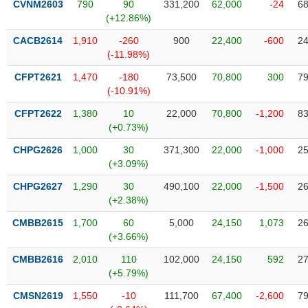
CVNM2603
790
90
331,200
62,000
-24
68
liệu
(+12.86%)
Tâm
CACB2614
1,910
-260
900
22,400
-600
24
lý
(-11.98%)
TIÊU
thị
DÙNG
CFPT2621
1,470
-180
73,500
70,800
300
79
trường
KHÔNG
(-10.91%)
THIẾT
CFPT2622
1,380
10
22,000
70,800
-1,200
83
YẾU
(+0.73%)
CHPG2626
1,000
30
371,300
22,000
-1,000
25
(+3.09%)
TIÊU
CHPG2627
1,290
30
490,100
22,000
-1,500
26
DÙNG
(+2.38%)
THIẾT
CMBB2615
1,700
60
5,000
24,150
1,073
26
YẾU
(+3.66%)
CMBB2616
2,010
110
102,000
24,150
592
27
(+5.79%)
CMSN2619
1,550
-10
111,700
67,400
-2,600
79
CHĂM