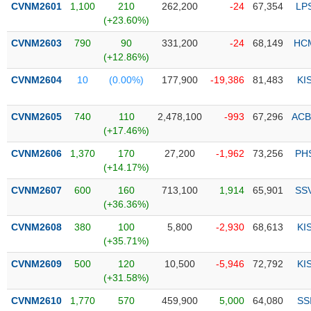
CVNM2601
1,100
210
262,200
-24
67,354
LP
(+23.60%)
Trạng
thái
CVNM2603
790
90
331,200
-24
68,149
HC
NGÀNH
cổ
(+12.86%)
phiếu
CVNM2604
10
(0.00%)
177,900
-19,386
81,483
KI
Quy
DOANH
mô
CVNM2605
740
110
2,478,100
-993
67,296
ACB
NGHIỆP
thị
(+17.46%)
trường
CVNM2606
1,370
170
27,200
-1,962
73,256
PH
Niêm
(+14.17%)
CỔ
yết
PHIẾU
CVNM2607
600
160
713,100
1,914
65,901
SS
Niêm
(+36.36%)
yết
mới
CVNM2608
380
100
5,800
-2,930
68,613
KI
PHÁI
(+35.71%)
Niêm
SINH
yết
CVNM2609
500
120
10,500
-5,946
72,792
KI
bổ
(+31.58%)
sung
TRÁI
CVNM2610
1,770
570
459,900
5,000
64,080
SS