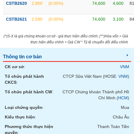
VỤ
CSTB2620
2,800
(0.00%)
74,600
4,600
81
TRUYỀN
THÔNG
CSTB2621
2,590
(0.00%)
74,600
3,100
84
(*)S-X là giá chứng khoán cơ sở - giá thực hiện điều chỉnh; (**)Hòa vốn = Giá
thực hiện điều chỉnh + Giá CW * Tỷ lệ chuyển đổi điều chỉnh
TIỆN
ÍCH
Thông tin cơ bản
CK cơ sở
:
VNM
Tổ chức phát hành
CTCP Sữa Việt Nam (HOSE:
VNM
)
BẤT
CKCS
:
ĐỘNG
Tổ chức phát hành CW
:
CTCP Chứng khoán Thành phố Hồ
SẢN
Chí Minh (
HCM
)
Loại chứng quyền
:
Mua
Mã
chứng
Kiểu thực hiện
:
Châu Âu
khoán
(-)
Phương thức thực hiện
Thanh Toán Tiền
quyền
: