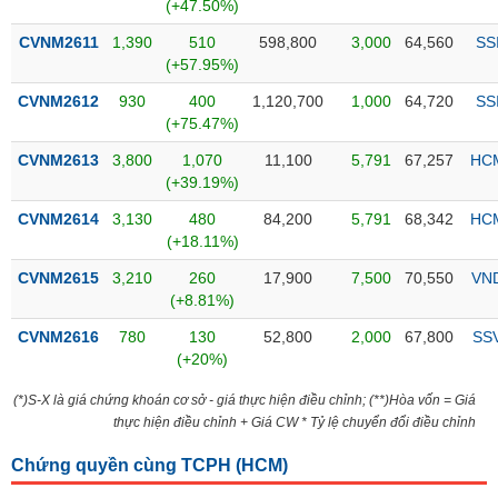
PHIẾU
Hủy
(+47.50%)
niêm
CVNM2611
1,390
510
598,800
3,000
64,560
SS
yết
(+57.95%)
Theo
CVNM2612
930
400
1,120,700
1,000
64,720
SS
CÔNG
dõi
(+75.47%)
CỤ
đặc
ĐẦU
biệt
CVNM2613
3,800
1,070
11,100
5,791
67,257
HC
TƯ
(+39.19%)
Không
được
CVNM2614
3,130
480
84,200
5,791
68,342
HC
ký
(+18.11%)
XUẤT
quỹ
DỮ
CVNM2615
3,210
260
17,900
7,500
70,550
VN
LIỆU
Danh
(+8.81%)
mục
CVNM2616
780
130
52,800
2,000
67,800
SS
ETF
(+20%)
TIN
Cổ
MỚI
(*)S-X là giá chứng khoán cơ sở - giá thực hiện điều chỉnh; (**)Hòa vốn = Giá
phiếu
thực hiện điều chỉnh + Giá CW * Tỷ lệ chuyển đổi điều chỉnh
chi
Ngành
tiết
(-)
Chứng quyền cùng TCPH (
HCM
)