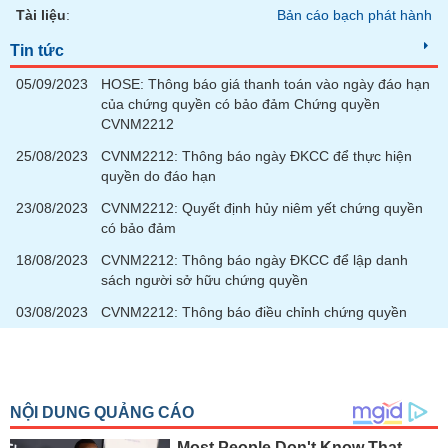
phân
Tài liệu
:
Bản cáo bạch phát hành
tích
(-)
Tin tức
05/09/2023
HOSE: Thông báo giá thanh toán vào ngày đáo hạn
Thuật
của chứng quyền có bảo đảm Chứng quyền
ngữ
CVNM2212
(-)
25/08/2023
CVNM2212: Thông báo ngày ĐKCC để thực hiện
quyền do đáo hạn
Dịch
23/08/2023
CVNM2212: Quyết định hủy niêm yết chứng quyền
vụ
có bảo đảm
(-)
18/08/2023
CVNM2212: Thông báo ngày ĐKCC để lập danh
sách người sở hữu chứng quyền
Đào
03/08/2023
CVNM2212: Thông báo điều chỉnh chứng quyền
tạo
Sách
tài