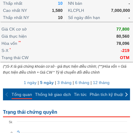
khoản
lai
Thấp nhất
10
NN bán
-
dịch
lỗ
Phân
Vĩ
Thống
Định
Cao nhất NY
1,580
KLCPLH
7,000,000
tích
mô
BẤT
Chứng
IR
Giao
kê
Chứng
giá
Thấp nhất NY
kỹ
10
Số ngày đến hạn
-
ĐỘNG
quyền
Awards
dịch
giao
quyền
thuật
SẢN
Nước
nội
dịch
Trái
Giá CK cơ sở
77,800
ngoài
Tổng
bộ
Bảng
phiếu
Giá thực hiện
80,560
Tin
quan
giá
Đào
doanh
Tự
**
Niên
tức
Hòa vốn
78,096
TÀI
trực
tạo
nghiệp
doanh
Thống
giám
*
S-X
-219
CHÍNH
tuyến
kê
Top
Trạng thái CW
OTM
Tài
giao
Bộ
cổ
liệu
(*)S-X là giá chứng khoán cơ sở - giá thực hiện điều chỉnh; (**)Hòa vốn = Giá
dịch
Dịch
lọc
phiếu
cổ
HÀNG
thực hiện điều chỉnh + Giá CW * Tỷ lệ chuyển đổi điều chỉnh
vụ
cổ
Định
đông
HÓA
Bản
phiếu
1 ngày
|
5 ngày
|
3 tháng
|
6 tháng
|
12 tháng
giá
đồ
So
ngành
Tổng quan
Thống kê giao dịch
Tin tức
Phân tích kỹ thuật
CK
sánh
KINH
cổ
Thống
TẾ
phiếu
kê
Trạng thái chứng quyền
giao
Báo
dịch
5k
cáo
THẾ
phân
GIỚI