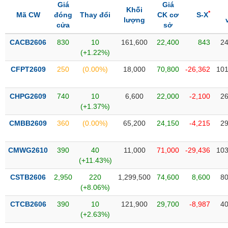
Tổng
VS-
Giá
Giá
Khối
quan
*
SECTOR
Mã CW
đóng
Thay đổi
CK cơ
S-X
lượng
cửa
sở
Giao
dịch
CACB2606
830
10
161,600
22,400
843
24
(+1.22%)
Tài
chính
CFPT2609
250
(0.00%)
18,000
70,800
-26,362
101
NĂNG
Phân
LƯỢNG
tích
CHPG2609
740
10
6,600
22,000
-2,100
26
kỹ
(+1.37%)
thuật
CMBB2609
360
(0.00%)
65,200
24,150
-4,215
29
Hồ
NGUYÊN
sơ
VẬT
CMWG2610
390
40
11,000
71,000
-29,436
103
doanh
LIỆU
(+11.43%)
nghiệp
CSTB2606
2,950
220
1,299,500
74,600
8,600
80
Tin
(+8.06%)
tức
sự
CTCB2606
390
10
121,900
29,700
-8,987
40
CÔNG
kiện
(+2.63%)
NGHIỆP
Tài