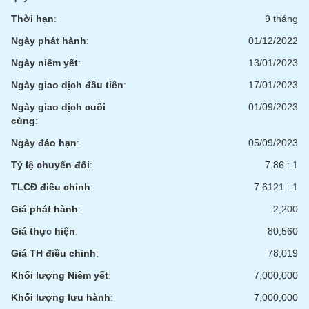
Tất cả
Cổ phiếu
Chỉ số
Chứng chỉ quỹ
Chứng q
Thời hạn
:
9 tháng
Lãnh
Ngày phát hành
:
01/12/2022
đạo
(-)
Ngày niêm yết
:
13/01/2023
Ngày giao dịch đầu tiên
:
17/01/2023
Tất cả
Người nội bộ
Người liên quan
Cổ đông lớn
Ngày giao dịch cuối
01/09/2023
cùng
:
Tin
tức
Ngày đáo hạn
:
05/09/2023
(-)
Tỷ lệ chuyển đổi
:
7.86 : 1
TLCĐ điều chỉnh
:
7.6121 : 1
Bài
viết
Giá phát hành
:
2,200
của
tác
Giá thực hiện
:
80,560
giả
(-)
Giá TH điều chỉnh
:
78,019
Khối lượng Niêm yết
:
7,000,000
Báo
Khối lượng lưu hành
:
7,000,000
cáo