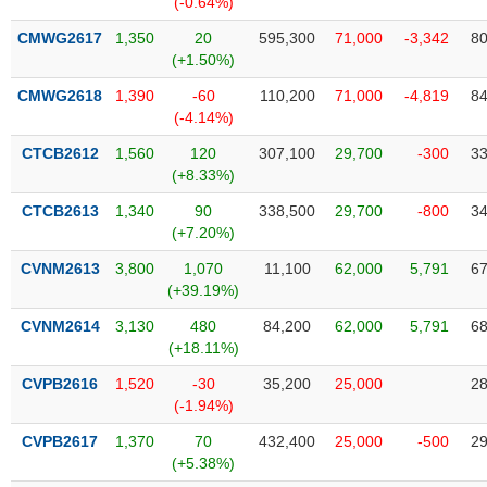
(-0.64%)
SÓC
SỨC
CMWG2617
1,350
20
595,300
71,000
-3,342
80
KHỎE
(+1.50%)
CMWG2618
1,390
-60
110,200
71,000
-4,819
84
(-4.14%)
CTCB2612
1,560
120
307,100
29,700
-300
33
TÀI
(+8.33%)
CHÍNH
CTCB2613
1,340
90
338,500
29,700
-800
34
(+7.20%)
CVNM2613
3,800
1,070
11,100
62,000
5,791
67
(+39.19%)
CÔNG
NGHỆ
CVNM2614
3,130
480
84,200
62,000
5,791
68
THÔNG
(+18.11%)
TIN
CVPB2616
1,520
-30
35,200
25,000
28
(-1.94%)
CVPB2617
1,370
70
432,400
25,000
-500
29
(+5.38%)
DỊCH