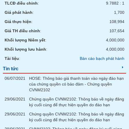
chính
TLCĐ điều chỉnh
:
9.7882 : 1
Giá phát hành
:
1,700
Giá thực hiện
:
108,994
Công
Giá TH điều chỉnh
:
107,654
cụ
đầu
Khối lượng Niêm yết
:
4,000,000
tư
Khối lượng lưu hành
:
4,000,000
Tài liệu
:
Bản cáo bạch phát hành
Tin tức
Truyền
06/07/2021
HOSE: Thông báo giá thanh toán vào ngày đáo hạn
thông
của chứng quyền có bảo đảm - Chứng quyền
tài
CVNM2102
chính
29/06/2021
Chứng quyền CVNM2102: Thông báo về ngày đăng
ký cuối cùng để thực hiện quyền do đáo hạn
29/06/2021
Chứng quyền CVNM2102: Thông báo về ngày đăng
Dữ
ký cuối cùng để thực hiện quyền do đáo hạn
liệu