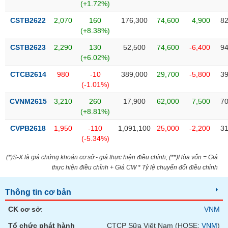
Tất cả
Cổ phiếu
Chỉ số
Chứng chỉ quỹ
Chứng q
(+1.72%)
CSTB2622
2,070
160
176,300
74,600
4,900
82
Lãnh
(+8.38%)
đạo
(-)
CSTB2623
2,290
130
52,500
74,600
-6,400
94
(+6.02%)
Tất cả
Người nội bộ
Người liên quan
Cổ đông lớn
CTCB2614
980
-10
389,000
29,700
-5,800
39
(-1.01%)
Tin
CVNM2615
3,210
260
17,900
62,000
7,500
70
tức
(-)
(+8.81%)
CVPB2618
1,950
-110
1,091,100
25,000
-2,200
31
(-5.34%)
Bài
viết
(*)S-X là giá chứng khoán cơ sở - giá thực hiện điều chỉnh; (**)Hòa vốn = Giá
của
tác
thực hiện điều chỉnh + Giá CW * Tỷ lệ chuyển đổi điều chỉnh
giả
(-)
Thông tin cơ bản
CK cơ sở
:
VNM
Báo
cáo
Tổ chức phát hành
CTCP Sữa Việt Nam (HOSE:
VNM
)