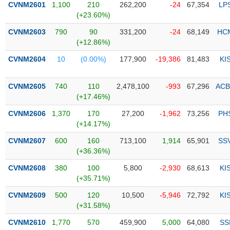
CVNM2601
1,100
210
262,200
-24
67,354
LP
(+23.60%)
Trạng
thái
CVNM2603
790
90
331,200
-24
68,149
HC
NGÀNH
cổ
(+12.86%)
phiếu
CVNM2604
10
(0.00%)
177,900
-19,386
81,483
KI
Quy
DOANH
mô
CVNM2605
740
110
2,478,100
-993
67,296
ACB
NGHIỆP
thị
(+17.46%)
trường
CVNM2606
1,370
170
27,200
-1,962
73,256
PH
Niêm
(+14.17%)
CỔ
yết
PHIẾU
CVNM2607
600
160
713,100
1,914
65,901
SS
Niêm
(+36.36%)
yết
mới
CVNM2608
380
100
5,800
-2,930
68,613
KI
PHÁI
(+35.71%)
Niêm
SINH
yết
CVNM2609
500
120
10,500
-5,946
72,792
KI
bổ
(+31.58%)
sung
TRÁI
CVNM2610
1,770
570
459,900
5,000
64,080
SS