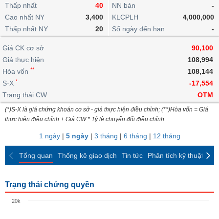
khoản
lai
Thấp nhất
40
NN bán
-
dịch
lỗ
Phân
Vĩ
Thống
Định
Cao nhất NY
3,400
KLCPLH
4,000,000
tích
mô
BẤT
Chứng
IR
Giao
kê
Chứng
giá
Thấp nhất NY
kỹ
20
Số ngày đến hạn
-
ĐỘNG
quyền
Awards
dịch
giao
quyền
thuật
SẢN
Nước
nội
dịch
Trái
Giá CK cơ sở
90,100
ngoài
Tổng
bộ
Bảng
phiếu
Giá thực hiện
108,994
Tin
quan
giá
Đào
doanh
Tự
**
Niên
tức
Hòa vốn
108,144
TÀI
trực
tạo
nghiệp
doanh
Thống
giám
*
S-X
-17,554
CHÍNH
tuyến
kê
Top
Trạng thái CW
OTM
Tài
giao
Bộ
cổ
liệu
(*)S-X là giá chứng khoán cơ sở - giá thực hiện điều chỉnh; (**)Hòa vốn = Giá
dịch
Dịch
lọc
phiếu
cổ
HÀNG
thực hiện điều chỉnh + Giá CW * Tỷ lệ chuyển đổi điều chỉnh
vụ
cổ
Định
đông
HÓA
Bản
phiếu
1 ngày
|
5 ngày
|
3 tháng
|
6 tháng
|
12 tháng
giá
đồ
So
ngành
Tổng quan
Thống kê giao dịch
Tin tức
Phân tích kỹ thuật
CK
sánh
KINH
cổ
Thống
TẾ
phiếu
kê
Trạng thái chứng quyền
giao
Báo
dịch
20k
cáo
THẾ
phân
GIỚI