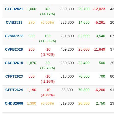
SÓC
SỨC
CTCB2521
1,000
40
860,300
29,700
-12,023
43
KHỎE
(+4.17%)
CVIB2513
270
(0.00%)
326,800
14,650
-5,261
20
CVNM2523
950
130
711,800
62,000
3,540
67
TÀI
(+15.85%)
CHÍNH
CVPB2528
260
-10
409,200
25,000
-11,649
37
(-3.70%)
CACB2615
1,870
50
280,600
22,400
500
25
(+2.75%)
CÔNG
NGHỆ
CFPT2623
850
-10
518,000
70,800
700
80
THÔNG
(-1.16%)
TIN
CFPT2624
1,190
-10
35,600
70,800
-6,200
91
(-0.83%)
CHDB2608
1,390
(0.00%)
319,600
26,550
2,750
29
DỊCH