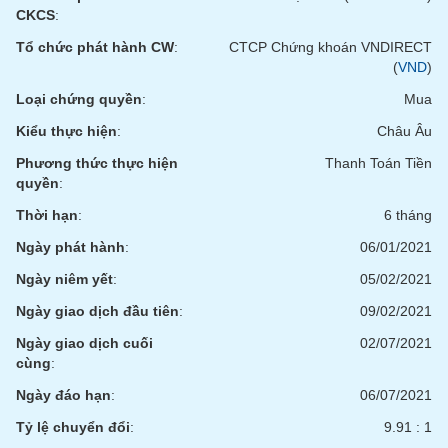
phân
CKCS
:
tích
(-)
Tổ chức phát hành CW
:
CTCP Chứng khoán VNDIRECT
(
VND
)
Loại chứng quyền
:
Mua
Thuật
ngữ
Kiểu thực hiện
:
Châu Âu
(-)
Phương thức thực hiện
Thanh Toán Tiền
quyền
:
Dịch
vụ
Thời hạn
:
6 tháng
(-)
Ngày phát hành
:
06/01/2021
Ngày niêm yết
:
05/02/2021
Đào
Ngày giao dịch đầu tiên
:
09/02/2021
tạo
Ngày giao dịch cuối
02/07/2021
cùng
:
Ngày đáo hạn
:
06/07/2021
Sách
Tỷ lệ chuyển đổi
:
9.91 : 1
tài