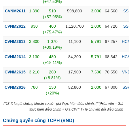
PHIẾU
Hủy
(+47.50%)
niêm
CVNM2611
1,390
510
598,800
3,000
64,560
SS
yết
(+57.95%)
Theo
CVNM2612
930
400
1,120,700
1,000
64,720
SS
CÔNG
dõi
(+75.47%)
CỤ
đặc
ĐẦU
biệt
CVNM2613
3,800
1,070
11,100
5,791
67,257
HC
TƯ
(+39.19%)
Không
được
CVNM2614
3,130
480
84,200
5,791
68,342
HC
ký
(+18.11%)
XUẤT
quỹ
DỮ
CVNM2615
3,210
260
17,900
7,500
70,550
VN
LIỆU
Danh
(+8.81%)
mục
CVNM2616
780
130
52,800
2,000
67,800
SS
ETF
(+20%)
TIN
Cổ
MỚI
(*)S-X là giá chứng khoán cơ sở - giá thực hiện điều chỉnh; (**)Hòa vốn = Giá
phiếu
thực hiện điều chỉnh + Giá CW * Tỷ lệ chuyển đổi điều chỉnh
chi
Ngành
tiết
(-)
Chứng quyền cùng TCPH (
VND
)