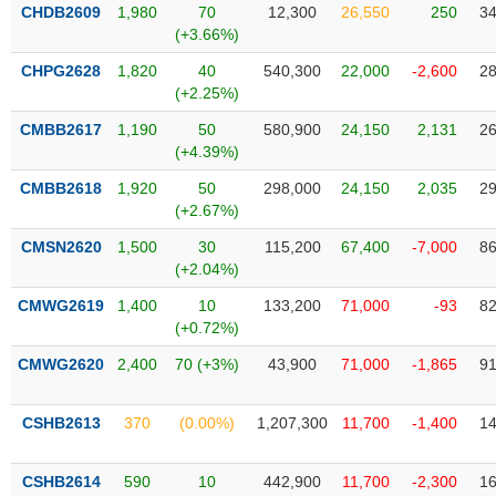
VỤ
CHDB2609
1,980
70
12,300
26,550
250
34
TRUYỀN
(+3.66%)
THÔNG
CHPG2628
1,820
40
540,300
22,000
-2,600
28
(+2.25%)
CMBB2617
1,190
50
580,900
24,150
2,131
26
(+4.39%)
TIỆN
CMBB2618
1,920
50
298,000
24,150
2,035
29
ÍCH
(+2.67%)
CMSN2620
1,500
30
115,200
67,400
-7,000
86
(+2.04%)
BẤT
CMWG2619
1,400
10
133,200
71,000
-93
82
ĐỘNG
(+0.72%)
SẢN
CMWG2620
2,400
70 (+3%)
43,900
71,000
-1,865
91
Mã
chứng
CSHB2613
370
(0.00%)
1,207,300
11,700
-1,400
14
khoán
(-)
CSHB2614
590
10
442,900
11,700
-2,300
16