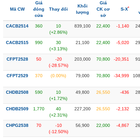
Tổng
VS-
Giá
Giá
Khối
quan
*
SECTOR
Mã CW
đóng
Thay đổi
CK cơ
S-X
lượng
cửa
sở
Giao
dịch
CACB2514
360
10
839,100
22,400
-1,140
24
(+2.86%)
Tài
chính
CACB2515
990
30
21,100
22,400
-5,020
29
NĂNG
(+3.13%)
Phân
LƯỢNG
tích
CFPT2528
50
-20
203,000
70,800
-20,351
91
kỹ
(-28.57%)
thuật
CFPT2529
370
(0.00%)
79,000
70,800
-34,999
108
Hồ
NGUYÊN
sơ
VẬT
CHDB2508
590
10
49,800
26,550
-436
28
doanh
LIỆU
(+1.72%)
nghiệp
CHDB2509
1,770
40
227,200
26,550
-2,132
32
Tin
(+2.31%)
tức
sự
CHPG2538
70
-10
56,900
22,000
-4,867
26
CÔNG
kiện
(-12.50%)
NGHIỆP
Tài