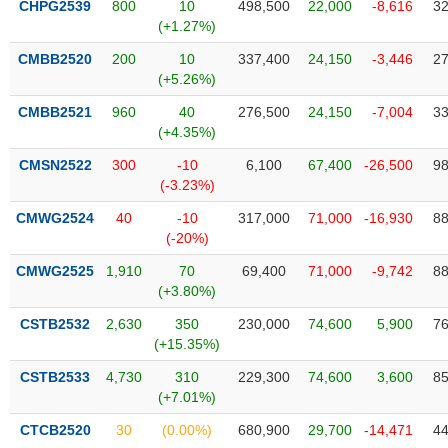
CHPG2539
800
10
498,500
22,000
-8,616
32
liệu
(+1.27%)
Tâm
CMBB2520
200
10
337,400
24,150
-3,446
27
lý
(+5.26%)
TIÊU
thị
DÙNG
CMBB2521
960
40
276,500
24,150
-7,004
33
trường
KHÔNG
(+4.35%)
THIẾT
CMSN2522
300
-10
6,100
67,400
-26,500
98
YẾU
(-3.23%)
CMWG2524
40
-10
317,000
71,000
-16,930
88
(-20%)
TIÊU
CMWG2525
1,910
70
69,400
71,000
-9,742
88
DÙNG
(+3.80%)
THIẾT
CSTB2532
2,630
350
230,000
74,600
5,900
76
YẾU
(+15.35%)
CSTB2533
4,730
310
229,300
74,600
3,600
85
(+7.01%)
CTCB2520
30
(0.00%)
680,900
29,700
-14,471
44
CHĂM