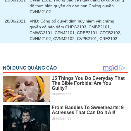
29/06/2021
CVNM2102: Thông báo về ngày đăng ký cuối cùng
tài
để thực hiện quyền do đáo hạn Chứng quyền
chính
CVNM2102
28/06/2021
VND: Công bố quyết định hủy niêm yết chứng
quyền có bảo đảm CHPG2103, CMBB2101,
CMWG2101, CPNJ2101, CREE2101, CTCB2102,
CVHM2102, CVNM2102, CVPB2101, CRE2102.