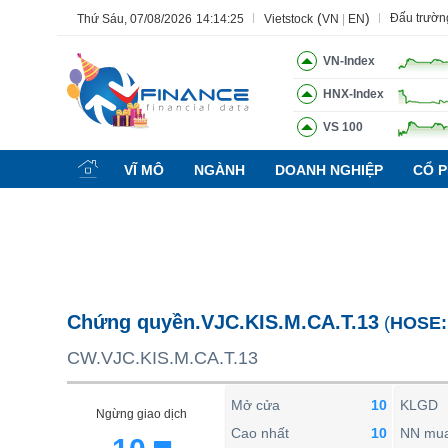
(
)
Đấu trườn
Thứ Sáu, 07/08/2026
14:14:26
Vietstock
VN
|
EN
VN-Index
HNX-Index
VS 100
Tất cả
Tính năng
Ngành
Mã chứng khoán
Lãnh đạ
VĨ MÔ
NGÀNH
DOANH NGHIỆP
CỔ P
Tính năng
(-)
VIETSTOCK
CHỨNG KHOÁN
DOANH NGHIỆP
Chứng quyền.VJC.KIS.M.CA.T.13
(
HOSE
BẤT ĐỘNG SẢN
CW.VJC.KIS.M.CA.T.13
TÀI CHÍNH
HÀNG HÓA
Mở cửa
10
KLGD
Ngừng giao dịch
KINH TẾ
Cao nhất
10
NN mu