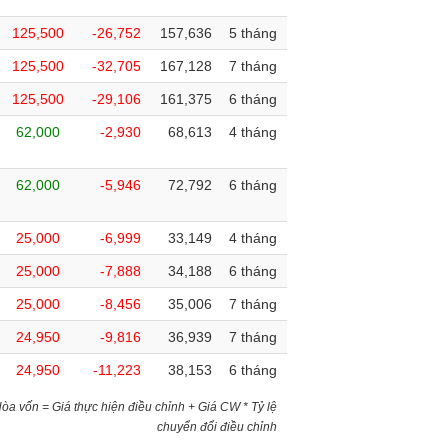
125,500
-26,752
157,636
5 tháng
125,500
-32,705
167,128
7 tháng
125,500
-29,106
161,375
6 tháng
62,000
-2,930
68,613
4 tháng
62,000
-5,946
72,792
6 tháng
25,000
-6,999
33,149
4 tháng
25,000
-7,888
34,188
6 tháng
25,000
-8,456
35,006
7 tháng
24,950
-9,816
36,939
7 tháng
24,950
-11,223
38,153
6 tháng
)Hòa vốn = Giá thực hiện điều chỉnh + Giá CW * Tỷ lệ
chuyển đổi điều chỉnh