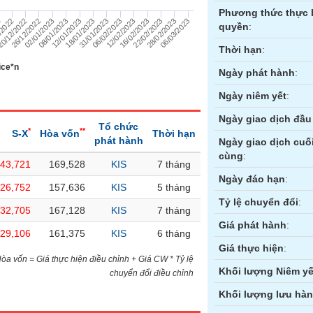
Phương thức thực 
28/02/2023
31/01/2023
26/12/2022
16/02/2023
12/01/2023
/2022
06/03/2023
06/02/2023
02/01/2023
22/02/2023
18/01/2023
0/12/2022
12/02/2023
08/01/2023
2
quyền
:
Thời hạn
:
ice*n
Ngày phát hành
:
Ngày niêm yết
:
Ngày giao dịch đầu 
Tổ chức
*
**
S-X
Hòa vốn
Thời hạn
phát hành
Ngày giao dịch cuố
cùng
:
-43,721
169,528
KIS
7 tháng
ền
Hợp đồng tương lai
Trái phiếu
Ngày đáo hạn
:
-26,752
157,636
KIS
5 tháng
Tỷ lệ chuyển đổi
:
-32,705
167,128
KIS
7 tháng
Giá phát hành
:
-29,106
161,375
KIS
6 tháng
Giá thực hiện
:
)Hòa vốn = Giá thực hiện điều chỉnh + Giá CW * Tỷ lệ
Khối lượng Niêm yế
chuyển đổi điều chỉnh
Khối lượng lưu hà