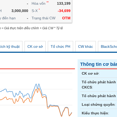
**
-
Hòa vốn
133,199
CÔNG CỤ ĐẦU TƯ
*
H
3,000,000
S-X
-34,699
XUẤT DỮ LIỆU
y đến hạn
-
Trạng thái CW
OTM
TIN MỚI
n = Giá thực hiện điều chỉnh + Giá CW * Tỷ lệ
ích kỹ thuật
CK cơ sở
Tổ chức PH
CW khác
BlackSch
Thông tin cơ bả
CK cơ sở
:
Tổ chức phát hành
CKCS
:
Tổ chức phát hành
Loại chứng quyền
:
Kiểu thực hiện
: