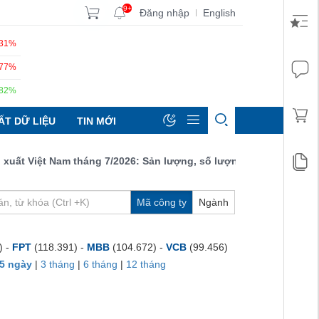
9+
Đăng nhập
English
|
.31%
.77%
.82%
ẤT DỮ LIỆU
TIN MỚI
Việt Nam tháng 7/2026: Sản lượng, số lượng đơn đặt hàng mới và
Mã công ty
Ngành
) -
FPT
(118.391) -
MBB
(104.672) -
VCB
(99.456)
5 ngày
|
3 tháng
|
6 tháng
|
12 tháng