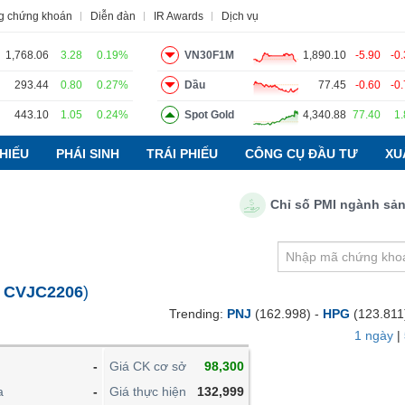
g chứng khoán
Diễn đàn
IR Awards
Dịch vụ
1,768.06
3.28
0.19%
VN30F1M
1,890.10
-5.90
-0
293.44
0.80
0.27%
Dầu
77.45
-0.60
-0
443.10
1.05
0.24%
Spot Gold
4,340.88
77.40
1
o
Tin tức
Báo cáo phân tích
Thuật ngữ
Dịch vụ
HIẾU
PHÁI SINH
TRÁI PHIẾU
CÔNG CỤ ĐẦU TƯ
XU
Chỉ số PMI ngành sản xuất 
VIETSTOCKFINANCE
VĨ MÔ
NGÀNH
:
CVJC2206
)
DOANH NGHIỆP
Trending:
PNJ
(162.998) -
HPG
(123.811
CỔ PHIẾU
1 ngày
|
PHÁI SINH
-
Giá CK cơ sở
98,300
TRÁI PHIẾU
a
-
Giá thực hiện
132,999