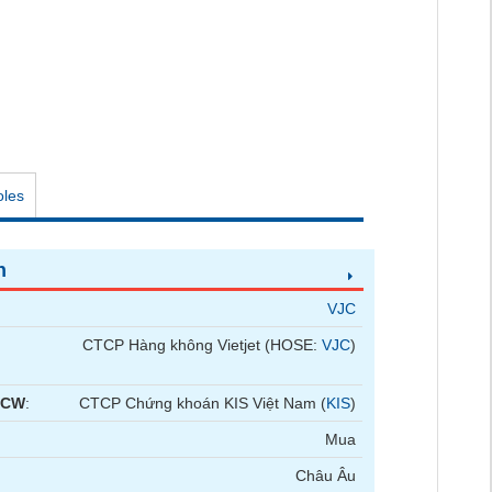
oles
n
VJC
CTCP Hàng không Vietjet (HOSE:
VJC
)
 CW
:
CTCP Chứng khoán KIS Việt Nam (
KIS
)
Mua
Châu Âu