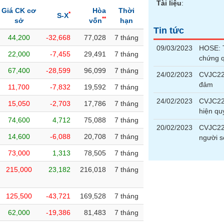
Tài liệu
:
Giá CK cơ
Hòa
Thời
*
S-X
**
sở
vốn
hạn
Tin tức
44,200
-32,668
77,028
7 tháng
09/03/2023
HOSE: T
22,000
-7,455
29,491
7 tháng
chứng 
67,400
-28,599
96,099
7 tháng
24/02/2023
CVJC220
đảm
11,700
-7,832
19,592
7 tháng
24/02/2023
CVJC220
15,050
-2,703
17,786
7 tháng
hiện qu
74,600
4,712
75,088
7 tháng
20/02/2023
CVJC22
14,600
-6,088
20,708
7 tháng
người 
73,000
1,313
78,505
7 tháng
215,000
23,182
216,018
7 tháng
125,500
-43,721
169,528
7 tháng
62,000
-19,386
81,483
7 tháng