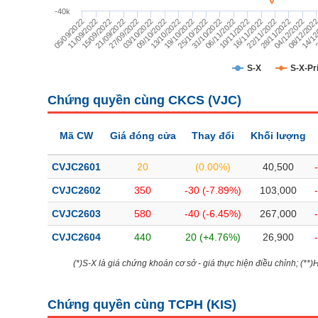
TÀI CHÍNH
-40k
28/11/2022
31/10/2022
03/10/2022
05/09/2022
14/12
16/11/2022
19/10/2022
21/09/2022
04/12/2022
06/11/2022
09/10/2022
11/09/2022
2
22/11/2022
25/10/2022
27/09/2022
08/12/202
10/11/2022
13/10/2022
15/09/2022
CÔNG NGHỆ THÔNG TIN
DỊCH VỤ TRUYỀN THÔNG
S-X
S-X-Pr
TIỆN ÍCH
Chứng quyền cùng CKCS (
VJC
)
BẤT ĐỘNG SẢN
Mã CW
Giá đóng cửa
Thay đổi
Khối lượng
Mã chứng khoán
(-)
CVJC2601
20
(0.00%)
40,500
Tất cả
Cổ phiếu
Chỉ số
Chứng chỉ quỹ
Chứng quy
CVJC2602
350
-30 (-7.89%)
103,000
CVJC2603
580
-40 (-6.45%)
267,000
Lãnh đạo
(-)
CVJC2604
440
20 (+4.76%)
26,900
Tất cả
Người nội bộ
Người liên quan
Cổ đông lớn
(*)S-X là giá chứng khoán cơ sở - giá thực hiện điều chỉnh; (**
Tin tức
(-)
Chứng quyền cùng TCPH (
KIS
)