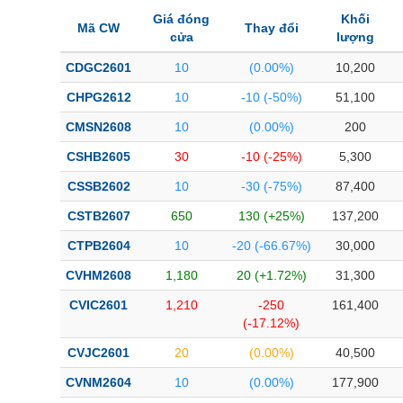
Bài viết của tác giả
(-)
Giá đóng
Khối
Mã CW
Thay đổi
cửa
lượng
CDGC2601
10
(0.00%)
10,200
Báo cáo phân tích
(-)
CHPG2612
10
-10 (-50%)
51,100
Thuật ngữ
(-)
CMSN2608
10
(0.00%)
200
CSHB2605
30
-10 (-25%)
5,300
Dịch vụ
(-)
CSSB2602
10
-30 (-75%)
87,400
CSTB2607
650
130 (+25%)
137,200
Đào tạo
CTPB2604
10
-20 (-66.67%)
30,000
Sách tài chính
CVHM2608
1,180
20 (+1.72%)
31,300
Công cụ đầu tư
CVIC2601
1,210
-250
161,400
Truyền thông tài chính
(-17.12%)
Dữ liệu tài chính
CVJC2601
20
(0.00%)
40,500
CVNM2604
10
(0.00%)
177,900