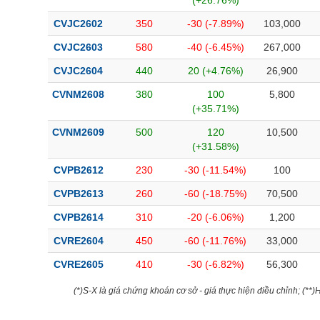
(+26.76%)
CVJC2602
350
-30 (-7.89%)
103,000
CVJC2603
580
-40 (-6.45%)
267,000
CVJC2604
440
20 (+4.76%)
26,900
CVNM2608
380
100
5,800
(+35.71%)
CVNM2609
500
120
10,500
(+31.58%)
CVPB2612
230
-30 (-11.54%)
100
CVPB2613
260
-60 (-18.75%)
70,500
CVPB2614
310
-20 (-6.06%)
1,200
CVRE2604
450
-60 (-11.76%)
33,000
CVRE2605
410
-30 (-6.82%)
56,300
(*)S-X là giá chứng khoán cơ sở - giá thực hiện điều chỉnh; (**