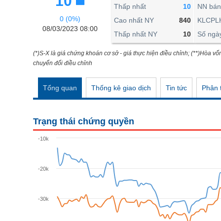
10
THẾ GIỚI
Thấp nhất
10
NN bán
0 (0%)
ĐÔNG DƯƠNG
Cao nhất NY
840
KLCPL
08/03/2023 08:00
Thấp nhất NY
10
Số ngà
TÀI CHÍNH CÁ NHÂN
PHÂN TÍCH
(*)S-X là giá chứng khoán cơ sở - giá thực hiện điều chỉnh; (**)Hòa vố
chuyển đổi điều chỉnh
Ngành
(-)
Tổng quan
Thống kê giao dịch
Tin tức
Phân t
VS-SECTOR
NĂNG LƯỢNG
Trạng thái chứng quyền
NGUYÊN VẬT LIỆU
-10k
CÔNG NGHIỆP
TIÊU DÙNG KHÔNG THIẾT YẾU
-20k
TIÊU DÙNG THIẾT YẾU
-30k
CHĂM SÓC SỨC KHỎE