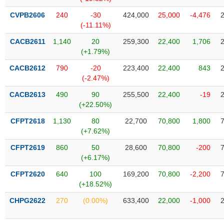
Tổng
VS-
quan
SECTOR
CVPB2606
240
-30
424,000
25,000
-4,476
(-11.11%)
Giao
dịch
CACB2611
1,140
20
259,300
22,400
1,706
(+1.79%)
Tài
chính
CACB2612
790
-20
223,400
22,400
843
NĂNG
(-2.47%)
Phân
LƯỢNG
tích
CACB2613
490
90
255,500
22,400
-19
kỹ
(+22.50%)
thuật
CFPT2618
1,130
80
22,700
70,800
1,800
Hồ
(+7.62%)
NGUYÊN
sơ
VẬT
CFPT2619
860
50
28,600
70,800
-200
doanh
LIỆU
(+6.17%)
nghiệp
CFPT2620
640
100
169,200
70,800
-2,200
Tin
(+18.52%)
tức
sự
CHPG2622
270
(0.00%)
633,400
22,000
-1,000
CÔNG
kiện
NGHIỆP
Tài