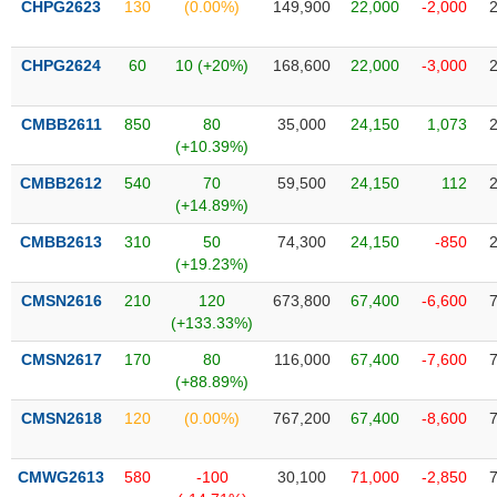
CHPG2623
130
(0.00%)
149,900
22,000
-2,000
liệu
Tâm
CHPG2624
60
10 (+20%)
168,600
22,000
-3,000
lý
TIÊU
thị
DÙNG
CMBB2611
850
80
35,000
24,150
1,073
trường
KHÔNG
(+10.39%)
THIẾT
CMBB2612
540
70
59,500
24,150
112
YẾU
(+14.89%)
CMBB2613
310
50
74,300
24,150
-850
(+19.23%)
TIÊU
CMSN2616
210
120
673,800
67,400
-6,600
DÙNG
(+133.33%)
THIẾT
CMSN2617
170
80
116,000
67,400
-7,600
YẾU
(+88.89%)
CMSN2618
120
(0.00%)
767,200
67,400
-8,600
CMWG2613
580
-100
30,100
71,000
-2,850
CHĂM