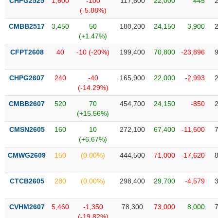
PHIẾU
CHPG2525
1,600
-100
117,600
22,000
445
Hủy
(-5.88%)
niêm
yết
CMBB2517
3,450
50
180,200
24,150
3,900
(+1.47%)
Theo
CÔNG
dõi
CFPT2608
40
-10 (-20%)
199,400
70,800
-23,896
CỤ
đặc
ĐẦU
biệt
TƯ
CHPG2607
240
-40
165,900
22,000
-2,993
Không
(-14.29%)
được
CMBB2607
520
70
454,700
24,150
-850
ký
XUẤT
(+15.56%)
quỹ
DỮ
LIỆU
CMSN2605
160
10
272,100
67,400
-11,600
Danh
(+6.67%)
mục
ETF
CMWG2609
150
(0.00%)
444,500
71,000
-17,620
TIN
Cổ
MỚI
phiếu
CTCB2605
280
(0.00%)
298,400
29,700
-4,579
chi
Ngành
tiết
(-)
CVHM2607
5,460
-1,350
78,300
73,000
8,000
(-19.82%)