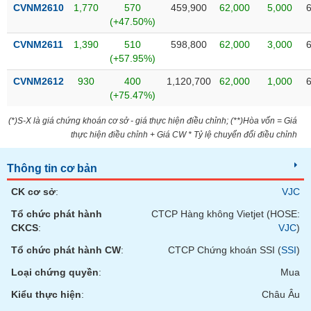
VỤ
CVNM2610
1,770
570
459,900
62,000
5,000
TRUYỀN
(+47.50%)
THÔNG
CVNM2611
1,390
510
598,800
62,000
3,000
(+57.95%)
CVNM2612
930
400
1,120,700
62,000
1,000
(+75.47%)
TIỆN
ÍCH
(*)S-X là giá chứng khoán cơ sở - giá thực hiện điều chỉnh; (**)Hòa vốn = Giá
thực hiện điều chỉnh + Giá CW * Tỷ lệ chuyển đổi điều chỉnh
Thông tin cơ bản
BẤT
CK cơ sở
:
VJC
ĐỘNG
Tổ chức phát hành
CTCP Hàng không Vietjet (HOSE:
SẢN
CKCS
:
VJC
)
Tổ chức phát hành CW
:
CTCP Chứng khoán SSI (
SSI
)
Mã
chứng
Loại chứng quyền
:
Mua
khoán
(-)
Kiểu thực hiện
:
Châu Âu