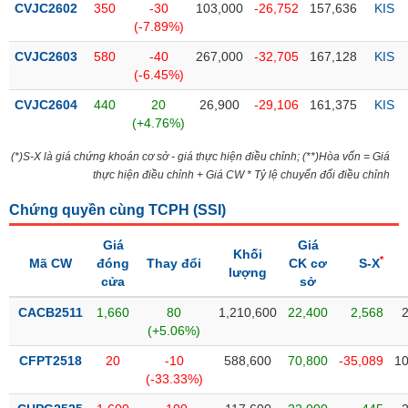
CVJC2602
350
-30
103,000
-26,752
157,636
KIS
(-7.89%)
Trạng
thái
CVJC2603
580
-40
267,000
-32,705
167,128
KIS
NGÀNH
cổ
(-6.45%)
phiếu
CVJC2604
440
20
26,900
-29,106
161,375
KIS
Quy
(+4.76%)
DOANH
mô
(*)S-X là giá chứng khoán cơ sở - giá thực hiện điều chỉnh; (**)Hòa vốn = Giá
NGHIỆP
thị
thực hiện điều chỉnh + Giá CW * Tỷ lệ chuyển đổi điều chỉnh
trường
Chứng quyền cùng TCPH (
Niêm
SSI
)
CỔ
yết
PHIẾU
Giá
Giá
Khối
Niêm
*
Mã CW
đóng
Thay đổi
CK cơ
S-X
lượng
yết
cửa
sở
mới
PHÁI
CACB2511
1,660
80
1,210,600
22,400
2,568
Niêm
SINH
(+5.06%)
yết
CFPT2518
20
-10
588,600
70,800
-35,089
10
bổ
(-33.33%)
sung
TRÁI