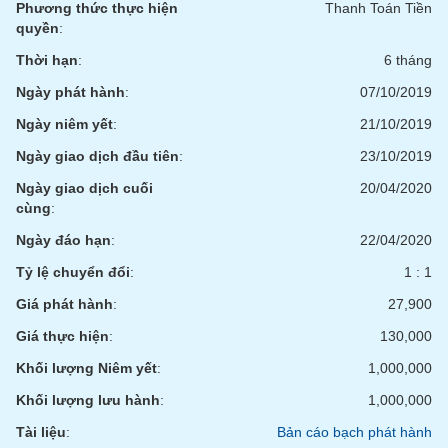
Tất cả
Cổ phiếu
Chỉ số
Chứng chỉ quỹ
Chứng q
Phương thức thực hiện
Thanh Toán Tiền
quyền
:
Lãnh
Thời hạn
:
6 tháng
đạo
(-)
Ngày phát hành
:
07/10/2019
Ngày niêm yết
:
21/10/2019
Tất cả
Người nội bộ
Người liên quan
Cổ đông lớn
Ngày giao dịch đầu tiên
:
23/10/2019
Tin
Ngày giao dịch cuối
20/04/2020
tức
cùng
:
(-)
Ngày đáo hạn
:
22/04/2020
Tỷ lệ chuyển đổi
:
1 : 1
Bài
viết
Giá phát hành
:
27,900
của
tác
Giá thực hiện
:
130,000
giả
(-)
Khối lượng Niêm yết
:
1,000,000
Khối lượng lưu hành
:
1,000,000
Báo
Tài liệu
:
Bản cáo bạch phát hành
cáo