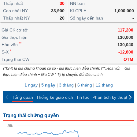
khoản
lai
Thấp nhất
30
NN bán
-
dịch
lỗ
Phân
Vĩ
Thống
Định
Cao nhất NY
33,900
KLCPLH
1,000,000
tích
mô
BẤT
Chứng
IR
Giao
kê
Chứng
giá
Thấp nhất NY
kỹ
20
Số ngày đến hạn
-
ĐỘNG
quyền
Awards
dịch
giao
quyền
thuật
SẢN
Nước
nội
dịch
Trái
Giá CK cơ sở
117,200
ngoài
Tổng
bộ
Bảng
phiếu
Giá thực hiện
130,000
Tin
quan
giá
Đào
doanh
Tự
**
Niên
tức
Hòa vốn
130,040
TÀI
trực
tạo
nghiệp
doanh
Thống
giám
*
S-X
-12,800
CHÍNH
tuyến
kê
Top
Trạng thái CW
OTM
Tài
giao
Bộ
cổ
liệu
(*)S-X là giá chứng khoán cơ sở - giá thực hiện điều chỉnh; (**)Hòa vốn = Giá
dịch
Dịch
lọc
phiếu
cổ
HÀNG
thực hiện điều chỉnh + Giá CW * Tỷ lệ chuyển đổi điều chỉnh
vụ
cổ
Định
đông
HÓA
Bản
phiếu
1 ngày
|
5 ngày
|
3 tháng
|
6 tháng
|
12 tháng
giá
đồ
So
ngành
Tổng quan
Thống kê giao dịch
Tin tức
Phân tích kỹ thuật
CK
sánh
KINH
cổ
Thống
TẾ
phiếu
kê
Trạng thái chứng quyền
giao
Báo
dịch
25k
cáo
THẾ
phân
GIỚI