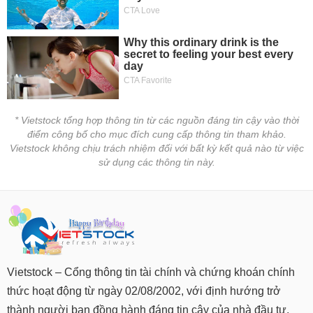
tài
chính
* Vietstock tổng hợp thông tin từ các nguồn đáng tin cậy vào thời
điểm công bố cho mục đích cung cấp thông tin tham khảo.
Vietstock không chịu trách nhiệm đối với bất kỳ kết quả nào từ việc
sử dụng các thông tin này.
Vietstock – Cổng thông tin tài chính và chứng khoán chính
thức hoạt động từ ngày 02/08/2002, với định hướng trở
thành người bạn đồng hành đáng tin cậy của nhà đầu tư.