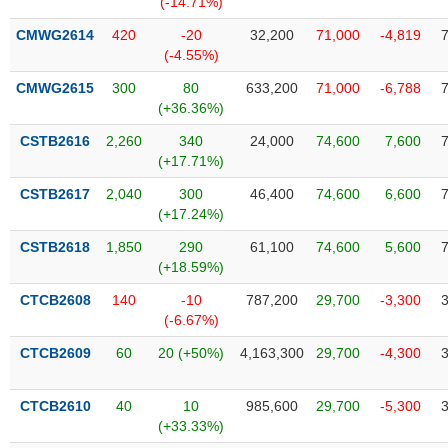
(-14.71%)
SÓC
SỨC
CMWG2614
420
-20
32,200
71,000
-4,819
KHỎE
(-4.55%)
CMWG2615
300
80
633,200
71,000
-6,788
(+36.36%)
CSTB2616
2,260
340
24,000
74,600
7,600
TÀI
(+17.71%)
CHÍNH
CSTB2617
2,040
300
46,400
74,600
6,600
(+17.24%)
CSTB2618
1,850
290
61,100
74,600
5,600
(+18.59%)
CÔNG
NGHỆ
CTCB2608
140
-10
787,200
29,700
-3,300
THÔNG
(-6.67%)
TIN
CTCB2609
60
20 (+50%)
4,163,300
29,700
-4,300
CTCB2610
40
10
985,600
29,700
-5,300
(+33.33%)
DỊCH