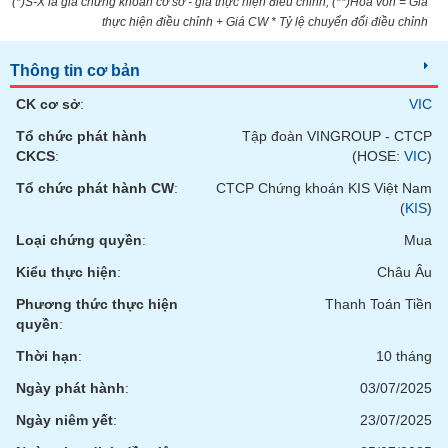
tài
(*)S-X là giá chứng khoán cơ sở - giá thực hiện điều chỉnh; (**)Hòa vốn = Giá
chính
thực hiện điều chỉnh + Giá CW * Tỷ lệ chuyển đổi điều chỉnh
Thông tin cơ bản
CK cơ sở
:
VIC
Tổ chức phát hành
Tập đoàn VINGROUP - CTCP
CKCS
:
(HOSE:
VIC
)
Tổ chức phát hành CW
:
CTCP Chứng khoán KIS Việt Nam
(
KIS
)
Loại chứng quyền
:
Mua
Kiểu thực hiện
:
Châu Âu
Phương thức thực hiện
Thanh Toán Tiền
quyền
:
Thời hạn
:
10 tháng
Ngày phát hành
:
03/07/2025
Ngày niêm yết
:
23/07/2025