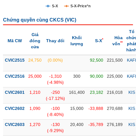
S-X
S-X-Price*n
Trạng
thái
NGÀNH
Chứng quyền cùng CKCS (
VIC
)
cổ
phiếu
Tổ
Giá
Khối
Hòa
chứ
*
Mã CW
đóng
Thay đổi
S-X
Quy
**
lượng
vốn
phá
cửa
DOANH
mô
hàn
NGHIỆP
thị
CVIC2515
trường
24,750
(0.00%)
92,500
221,500
KAF
Niêm
CỔ
CVIC2516
yết
25,000
-1,310
300
90,000
225,000
KAF
PHIẾU
(-4.98%)
Niêm
CVIC2601
yết
1,210
-250
161,400
23,182
216,018
KIS
(-17.12%)
mới
PHÁI
CVIC2602
Niêm
1,090
-100
15,000
-33,888
270,688
KIS
SINH
(-8.40%)
yết
bổ
CVIC2603
1,270
-130
20,400
-35,789
276,189
KIS
sung
TRÁI
(-9.29%)