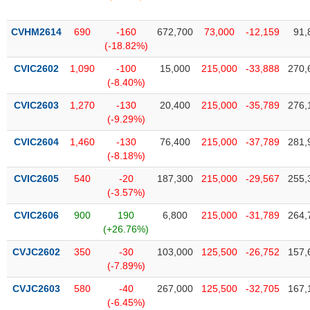
phân
tích
(-)
CVHM2614
690
-160
672,700
73,000
-12,159
91,
(-18.82%)
CVIC2602
1,090
-100
15,000
215,000
-33,888
270,
Thuật
(-8.40%)
ngữ
(-)
CVIC2603
1,270
-130
20,400
215,000
-35,789
276,
(-9.29%)
Dịch
CVIC2604
1,460
-130
76,400
215,000
-37,789
281,
vụ
(-8.18%)
(-)
CVIC2605
540
-20
187,300
215,000
-29,567
255,
(-3.57%)
Đào
CVIC2606
900
190
6,800
215,000
-31,789
264,
tạo
(+26.76%)
CVJC2602
350
-30
103,000
125,500
-26,752
157,
(-7.89%)
Sách
CVJC2603
580
-40
267,000
125,500
-32,705
167,
tài
(-6.45%)