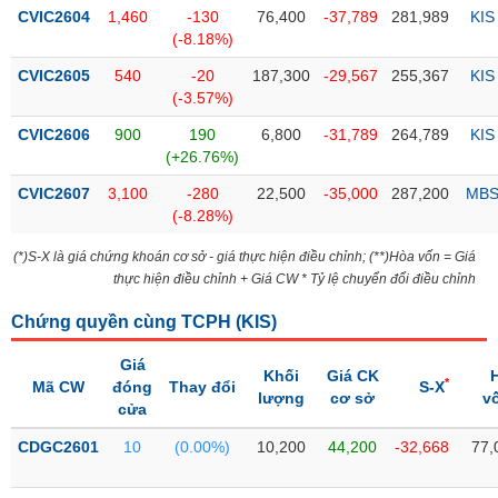
PHIẾU
Hủy
CVIC2604
1,460
-130
76,400
-37,789
281,989
KIS
niêm
(-8.18%)
yết
CVIC2605
540
-20
187,300
-29,567
255,367
KIS
Theo
(-3.57%)
CÔNG
dõi
CỤ
đặc
CVIC2606
900
190
6,800
-31,789
264,789
KIS
ĐẦU
biệt
(+26.76%)
TƯ
Không
CVIC2607
3,100
-280
22,500
-35,000
287,200
MB
được
(-8.28%)
ký
XUẤT
(*)S-X là giá chứng khoán cơ sở - giá thực hiện điều chỉnh; (**)Hòa vốn = Giá
quỹ
DỮ
thực hiện điều chỉnh + Giá CW * Tỷ lệ chuyển đổi điều chỉnh
LIỆU
Danh
Chứng quyền cùng TCPH (
mục
KIS
)
ETF
Giá
TIN
Khối
Giá CK
*
Cổ
Mã CW
đóng
Thay đổi
S-X
MỚI
lượng
cơ sở
v
cửa
phiếu
chi
CDGC2601
10
(0.00%)
10,200
44,200
-32,668
77,
Ngành
tiết
(-)