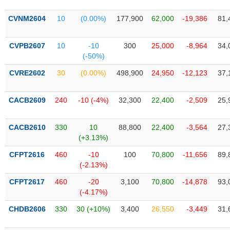
liệu
CVNM2604
10
(0.00%)
177,900
62,000
-19,386
81,
Tâm
lý
TIÊU
CVPB2607
10
-10
300
25,000
-8,964
34,
thị
DÙNG
(-50%)
trường
KHÔNG
CVRE2602
30
(0.00%)
498,900
24,950
-12,123
37,
THIẾT
YẾU
CACB2609
240
-10 (-4%)
32,300
22,400
-2,509
25,
CACB2610
330
10
88,800
22,400
-3,564
27,
TIÊU
(+3.13%)
DÙNG
CFPT2616
460
-10
100
70,800
-11,656
89,
THIẾT
(-2.13%)
YẾU
CFPT2617
460
-20
3,100
70,800
-14,878
93,
(-4.17%)
CHDB2606
330
30 (+10%)
3,400
26,550
-3,449
31,
CHĂM