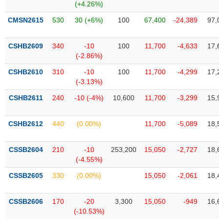
VỤ
(+4.26%)
TRUYỀN
CMSN2615
530
30 (+6%)
100
67,400
-24,389
97,
THÔNG
CSHB2609
340
-10
100
11,700
-4,633
17,
(-2.86%)
CSHB2610
310
-10
100
11,700
-4,299
17,
TIỆN
(-3.13%)
ÍCH
CSHB2611
240
-10 (-4%)
10,600
11,700
-3,299
15,
CSHB2612
440
(0.00%)
11,700
-5,089
18,
BẤT
ĐỘNG
CSSB2604
210
-10
253,200
15,050
-2,727
18,
SẢN
(-4.55%)
CSSB2605
330
(0.00%)
15,050
-2,061
18,
Mã
chứng
khoán
(-)
CSSB2606
170
-20
3,300
15,050
-949
16,
(-10.53%)