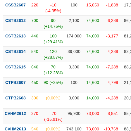
Tất cả
Cổ phiếu
Chỉ số
Chứng chỉ quỹ
Chứng q
CSSB2607
220
-10
100
15,050
-1,838
17,
(-4.35%)
Lãnh
CSTB2612
700
90
2,100
74,600
-6,288
86,
đạo
(-)
(+14.75%)
CSTB2613
440
100
174,000
74,600
-3,177
81,
Tất cả
Người nội bộ
Người liên quan
Cổ đông lớn
(+29.41%)
CSTB2614
540
120
39,000
74,600
-4,288
83,
Tin
(+28.57%)
tức
(-)
CSTB2615
640
70
3,300
74,600
-7,288
88,
(+12.28%)
Bài
CTPB2607
450
90 (+25%)
100
14,600
-4,799
21,
viết
của
tác
CTPB2608
300
(0.00%)
3,000
14,600
-4,288
20,
giả
(-)
CVHM2612
370
-70
95,900
73,000
-8,851
85,
(-15.91%)
Báo
cáo
CVHM2613
540
(0.00%)
743,100
73,000
-10,768
88,