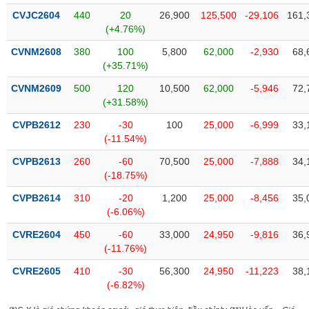
chính
CVJC2604
440
20
26,900
125,500
-29,106
161,
(+4.76%)
CVNM2608
380
100
5,800
62,000
-2,930
68,
(+35.71%)
Công
cụ
CVNM2609
500
120
10,500
62,000
-5,946
72,
đầu
(+31.58%)
tư
CVPB2612
230
-30
100
25,000
-6,999
33,
(-11.54%)
CVPB2613
260
-60
70,500
25,000
-7,888
34,
(-18.75%)
Truyền
thông
CVPB2614
310
-20
1,200
25,000
-8,456
35,
tài
(-6.06%)
chính
CVRE2604
450
-60
33,000
24,950
-9,816
36,
(-11.76%)
CVRE2605
410
-30
56,300
24,950
-11,223
38,
Dữ
(-6.82%)
liệu