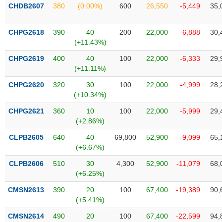
SÓC
CHDB2607
380
(0.00%)
600
26,550
-5,449
35,
SỨC
KHỎE
CHPG2618
390
40
200
22,000
-6,888
30,
(+11.43%)
CHPG2619
400
40
100
22,000
-6,333
29,
(+11.11%)
TÀI
CHÍNH
CHPG2620
320
30
100
22,000
-4,999
28,
(+10.34%)
CHPG2621
360
10
100
22,000
-5,999
29,
(+2.86%)
CÔNG
CLPB2605
640
40
69,800
52,900
-9,099
65,
NGHỆ
(+6.67%)
THÔNG
CLPB2606
510
30
4,300
52,900
-11,079
68,
TIN
(+6.25%)
CMSN2613
390
20
100
67,400
-19,389
90,
(+5.41%)
DỊCH
CMSN2614
490
20
100
67,400
-22,599
94,