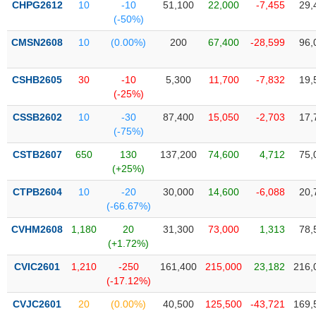
Tổng
CHPG2612
10
-10
51,100
22,000
-7,455
29,
VS-
quan
(-50%)
SECTOR
Giao
CMSN2608
10
(0.00%)
200
67,400
-28,599
96,
dịch
Tài
CSHB2605
30
-10
5,300
11,700
-7,832
19,
chính
(-25%)
NĂNG
Phân
LƯỢNG
CSSB2602
10
-30
87,400
15,050
-2,703
17,
tích
(-75%)
kỹ
CSTB2607
650
130
137,200
74,600
4,712
75,
thuật
(+25%)
Hồ
NGUYÊN
CTPB2604
10
-20
30,000
14,600
-6,088
20,
sơ
VẬT
(-66.67%)
doanh
LIỆU
nghiệp
CVHM2608
1,180
20
31,300
73,000
1,313
78,
(+1.72%)
Tin
tức
CVIC2601
1,210
-250
161,400
215,000
23,182
216,
sự
(-17.12%)
CÔNG
kiện
NGHIỆP
CVJC2601
20
(0.00%)
40,500
125,500
-43,721
169,
Tài