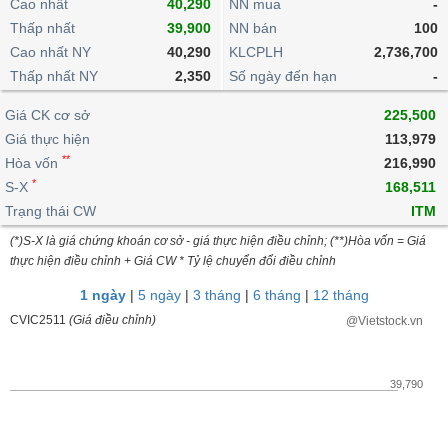
khoản
Cao nhất
40,290
NN mua
-
lai
dịch
lỗ
Phân
Vĩ
Thấp nhất
Thống
39,900
NN bán
100
Định
tích
mô
BẤT
Chứng
IR
Giao
kê
Chứng
Cao nhất NY
40,290
KLCPLH
2,736,700
giá
kỹ
ĐỘNG
quyền
Awards
dịch
giao
quyền
Thấp nhất NY
2,350
Số ngày đến hạn
-
thuật
SẢN
Nước
nội
dịch
Trái
ngoài
Tổng
bộ
Bảng
Giá CK cơ sở
phiếu
225,500
Tin
quan
giá
Đào
doanh
Giá thực hiện
113,979
Tự
Niên
tức
TÀI
trực
tạo
nghiệp
**
doanh
Hòa vốn
Thống
216,990
giám
CHÍNH
tuyến
kê
*
S-X
168,511
Top
Tài
giao
Bộ
Trạng thái CW
ITM
cổ
liệu
dịch
Dịch
lọc
phiếu
cổ
(*)S-X là giá chứng khoán cơ sở - giá thực hiện điều chỉnh; (**)Hòa vốn = Giá
HÀNG
vụ
cổ
Định
đông
thực hiện điều chỉnh + Giá CW * Tỷ lệ chuyển đổi điều chỉnh
HÓA
Bản
phiếu
giá
đồ
1 ngày
|
5 ngày
|
3 tháng
|
6 tháng
|
12 tháng
So
ngành
CVIC2511
(Giá điều chỉnh)
@Vietstock.vn
sánh
KINH
cổ
Thống
TẾ
phiếu
kê
39,790
giao
Báo
dịch
cáo
THẾ
phân
GIỚI