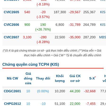
PHIẾU
Hủy
(-8.18%)
niêm
yết
CVIC2605
540
-20
187,300
-29,567
255,367
KIS
(-3.57%)
Theo
CÔNG
dõi
CVIC2606
900
190
6,800
-31,789
264,789
KIS
CỤ
đặc
(+26.76%)
ĐẦU
biệt
TƯ
CVIC2607
3,100
-280
22,500
-35,000
287,200
MB
Không
(-8.28%)
được
(*)S-X là giá chứng khoán cơ sở - giá thực hiện điều chỉnh; (**)Hòa vốn = Giá
ký
XUẤT
thực hiện điều chỉnh + Giá CW * Tỷ lệ chuyển đổi điều chỉnh
quỹ
DỮ
LIỆU
Danh
Chứng quyền cùng TCPH (
KIS
)
mục
ETF
Giá
Khối
Giá CK
*
Mã CW
đóng
Thay đổi
S-X
TIN
lượng
cơ sở
v
Cổ
cửa
MỚI
phiếu
CDGC2601
10
(0.00%)
10,200
44,200
-32,668
77,
chi
Ngành
tiết
(-)
CHPG2612
10
-10
51,100
22,000
-7,455
29,