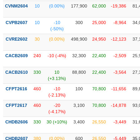
liệu
CVNM2604
10
(0.00%)
177,900
62,000
-19,386
81,
Tâm
CVPB2607
10
-10
300
25,000
-8,964
34,
lý
TIÊU
(-50%)
thị
DÙNG
trường
KHÔNG
CVRE2602
30
(0.00%)
498,900
24,950
-12,123
37,
THIẾT
YẾU
CACB2609
240
-10 (-4%)
32,300
22,400
-2,509
25,
CACB2610
330
10
88,800
22,400
-3,564
27,
(+3.13%)
TIÊU
CFPT2616
460
-10
100
70,800
-11,656
89,
DÙNG
(-2.13%)
THIẾT
YẾU
CFPT2617
460
-20
3,100
70,800
-14,878
93,
(-4.17%)
CHDB2606
330
30 (+10%)
3,400
26,550
-3,449
31,
CHĂM
CHDB2607
380
(0.00%)
600
26,550
-5,449
35,