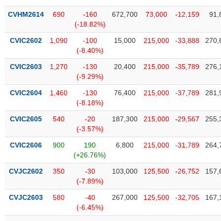
phân
tích
CVHM2614
690
-160
672,700
73,000
-12,159
91,
(-)
(-18.82%)
CVIC2602
1,090
-100
15,000
215,000
-33,888
270,
(-8.40%)
Thuật
ngữ
(-)
CVIC2603
1,270
-130
20,400
215,000
-35,789
276,
(-9.29%)
CVIC2604
1,460
-130
76,400
215,000
-37,789
281,
Dịch
(-8.18%)
vụ
(-)
CVIC2605
540
-20
187,300
215,000
-29,567
255,
(-3.57%)
CVIC2606
900
190
6,800
215,000
-31,789
264,
Đào
(+26.76%)
tạo
CVJC2602
350
-30
103,000
125,500
-26,752
157,
(-7.89%)
CVJC2603
580
-40
267,000
125,500
-32,705
167,
Sách
(-6.45%)
tài