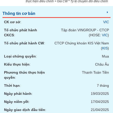
tài
thực hiện điều chỉnh + Giá CW * Tỷ lệ chuyển đổi điều chỉnh
chính
Thông tin cơ bản
CK cơ sở
:
VIC
Tổ chức phát hành
Tập đoàn VINGROUP - CTCP
CKCS
:
(HOSE:
VIC
)
Tổ chức phát hành CW
:
CTCP Chứng khoán KIS Việt Nam
(
KIS
)
Loại chứng quyền
:
Mua
Kiểu thực hiện
:
Châu Âu
Phương thức thực hiện
Thanh Toán Tiền
quyền
:
Thời hạn
:
7 tháng
Ngày phát hành
:
19/03/2025
Ngày niêm yết
:
17/04/2025
Ngày giao dịch đầu tiên
:
21/04/2025