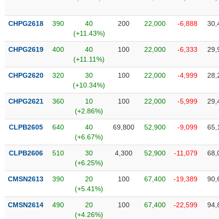
SÓC
SỨC
KHỎE
CHPG2618
390
40
200
22,000
-6,888
30,
(+11.43%)
CHPG2619
400
40
100
22,000
-6,333
29,
(+11.11%)
TÀI
CHPG2620
320
30
100
22,000
-4,999
28,
CHÍNH
(+10.34%)
CHPG2621
360
10
100
22,000
-5,999
29,
(+2.86%)
CLPB2605
640
40
69,800
52,900
-9,099
65,
CÔNG
(+6.67%)
NGHỆ
THÔNG
CLPB2606
510
30
4,300
52,900
-11,079
68,
(+6.25%)
TIN
CMSN2613
390
20
100
67,400
-19,389
90,
(+5.41%)
CMSN2614
490
20
100
67,400
-22,599
94,
DỊCH
(+4.26%)