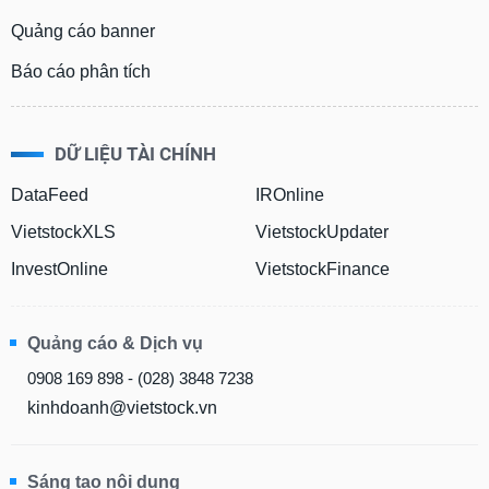
Quảng cáo banner
Báo cáo phân tích
DỮ LIỆU TÀI CHÍNH
DataFeed
IROnline
VietstockXLS
VietstockUpdater
InvestOnline
VietstockFinance
Quảng cáo & Dịch vụ
0908 169 898 - (028) 3848 7238
kinhdoanh@vietstock.vn
Sáng tạo nội dung