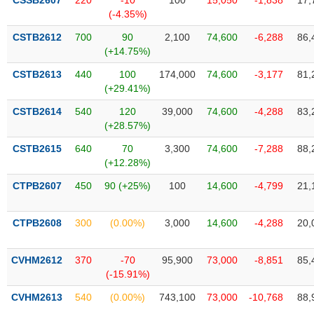
CSSB2607
220
-10
100
15,050
-1,838
17,
Tất cả
Cổ phiếu
Chỉ số
Chứng chỉ quỹ
Chứng q
(-4.35%)
CSTB2612
700
90
2,100
74,600
-6,288
86,
Lãnh
(+14.75%)
đạo
(-)
CSTB2613
440
100
174,000
74,600
-3,177
81,
(+29.41%)
Tất cả
Người nội bộ
Người liên quan
Cổ đông lớn
CSTB2614
540
120
39,000
74,600
-4,288
83,
(+28.57%)
Tin
tức
CSTB2615
640
70
3,300
74,600
-7,288
88,
(-)
(+12.28%)
CTPB2607
450
90 (+25%)
100
14,600
-4,799
21,
Bài
viết
của
CTPB2608
300
(0.00%)
3,000
14,600
-4,288
20,
tác
giả
(-)
CVHM2612
370
-70
95,900
73,000
-8,851
85,
(-15.91%)
Báo
CVHM2613
540
(0.00%)
743,100
73,000
-10,768
88,
cáo