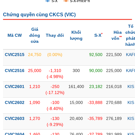
S-X
S-X-Price*n
Trạng
Chứng quyền cùng CKCS (
VIC
)
thái
NGÀNH
cổ
Tổ
phiếu
Giá
Khối
Hòa
chứ
*
Mã CW
đóng
Thay đổi
S-X
**
lượng
vốn
phá
Quy
cửa
hàn
DOANH
mô
NGHIỆP
thị
CVIC2515
24,750
(0.00%)
92,500
221,500
KAF
trường
Niêm
CVIC2516
25,000
-1,310
300
90,000
225,000
KAF
CỔ
yết
(-4.98%)
PHIẾU
Niêm
CVIC2601
1,210
-250
161,400
23,182
216,018
KIS
yết
(-17.12%)
mới
PHÁI
CVIC2602
1,090
-100
15,000
-33,888
270,688
KIS
Niêm
SINH
(-8.40%)
yết
CVIC2603
1,270
-130
20,400
-35,789
276,189
KIS
bổ
(-9.29%)
sung
TRÁI
CVIC2604
1,460
-130
76,400
-37,789
281,989
KIS