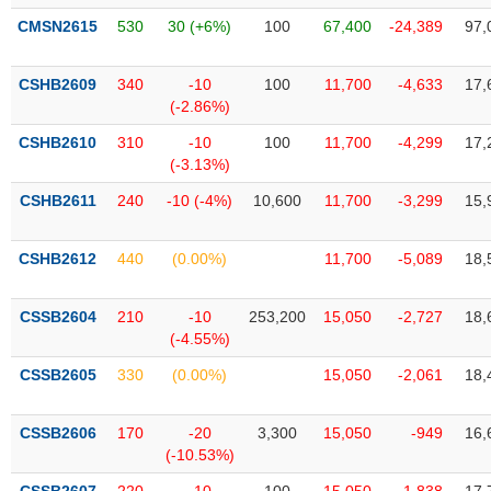
VỤ
CMSN2615
530
30 (+6%)
100
67,400
-24,389
97,
TRUYỀN
THÔNG
CSHB2609
340
-10
100
11,700
-4,633
17,
(-2.86%)
CSHB2610
310
-10
100
11,700
-4,299
17,
TIỆN
(-3.13%)
ÍCH
CSHB2611
240
-10 (-4%)
10,600
11,700
-3,299
15,
CSHB2612
440
(0.00%)
11,700
-5,089
18,
BẤT
CSSB2604
210
-10
253,200
15,050
-2,727
18,
ĐỘNG
(-4.55%)
SẢN
CSSB2605
330
(0.00%)
15,050
-2,061
18,
Mã
chứng
CSSB2606
170
-20
3,300
15,050
-949
16,
khoán
(-)
(-10.53%)