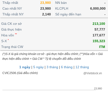
khoản
lai
Thấp nhất
23,980
NN bán
-
dịch
lỗ
Phân
Vĩ
Thống
Định
Cao nhất NY
23,980
KLCPLH
6,000,000
tích
mô
BẤT
Chứng
IR
Giao
kê
Chứng
giá
Thấp nhất NY
kỹ
2,140
Số ngày đến hạn
-
ĐỘNG
quyền
Awards
dịch
giao
quyền
thuật
SẢN
Nước
nội
dịch
Trái
Giá CK cơ sở
213,100
ngoài
Tổng
bộ
Bảng
phiếu
Giá thực hiện
57,777
Tin
quan
giá
Đào
doanh
Tự
**
Niên
tức
Hòa vốn
177,677
TÀI
trực
tạo
nghiệp
doanh
Thống
giám
*
S-X
155,323
CHÍNH
tuyến
kê
Top
Trạng thái CW
ITM
Tài
giao
Bộ
cổ
liệu
(*)S-X là giá chứng khoán cơ sở - giá thực hiện điều chỉnh; (**)Hòa vốn = Giá
dịch
Dịch
lọc
phiếu
cổ
HÀNG
thực hiện điều chỉnh + Giá CW * Tỷ lệ chuyển đổi điều chỉnh
vụ
cổ
Định
đông
HÓA
Bản
phiếu
1 ngày
|
5 ngày
|
3 tháng
|
6 tháng
|
12 tháng
giá
đồ
So
CVIC2506
(Giá điều chỉnh)
@Vietstock.vn
ngành
sánh
KINH
cổ
Thống
TẾ
phiếu
kê
23,980
giao
Báo
dịch
cáo
THẾ
phân
GIỚI