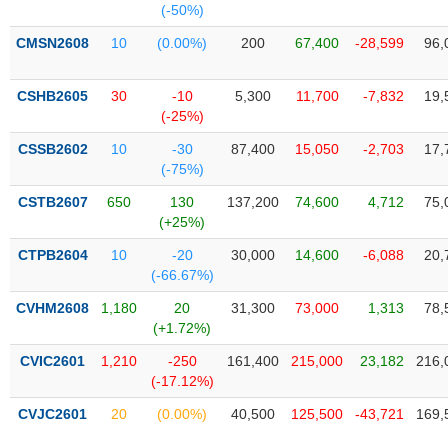
Tổng
VS-
(-50%)
quan
SECTOR
CMSN2608
10
(0.00%)
200
67,400
-28,599
96,
Giao
dịch
CSHB2605
30
-10
5,300
11,700
-7,832
19,
Tài
(-25%)
chính
NĂNG
CSSB2602
10
-30
87,400
15,050
-2,703
17,
Phân
LƯỢNG
(-75%)
tích
CSTB2607
kỹ
650
130
137,200
74,600
4,712
75,
(+25%)
thuật
CTPB2604
Hồ
10
-20
30,000
14,600
-6,088
20,
NGUYÊN
(-66.67%)
sơ
VẬT
doanh
CVHM2608
1,180
20
31,300
73,000
1,313
78,
LIỆU
nghiệp
(+1.72%)
Tin
CVIC2601
1,210
-250
161,400
215,000
23,182
216,
tức
(-17.12%)
sự
CÔNG
kiện
CVJC2601
20
(0.00%)
40,500
125,500
-43,721
169,
NGHIỆP
Tài