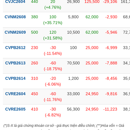
chính
CVJC2604
440
20
26,900
125,500
-29,106
161,
(+4.76%)
CVNM2608
380
100
5,800
62,000
-2,930
68,
(+35.71%)
Công
CVNM2609
500
120
10,500
62,000
-5,946
72,
cụ
(+31.58%)
đầu
tư
CVPB2612
230
-30
100
25,000
-6,999
33,
(-11.54%)
CVPB2613
260
-60
70,500
25,000
-7,888
34,
(-18.75%)
Truyền
CVPB2614
310
-20
1,200
25,000
-8,456
35,
thông
(-6.06%)
tài
chính
CVRE2604
450
-60
33,000
24,950
-9,816
36,
(-11.76%)
CVRE2605
410
-30
56,300
24,950
-11,223
38,
(-6.82%)
Dữ
liệu
(*)S-X là giá chứng khoán cơ sở - giá thực hiện điều chỉnh; (**)Hòa vốn = Giá