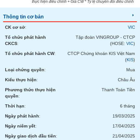
tài
thực hiện điều chỉnh + Giá CW * Tỷ lệ chuyển đổi điều chỉnh
chính
Thông tin cơ bản
CK cơ sở
:
VIC
Tổ chức phát hành
Tập đoàn VINGROUP - CTCP
CKCS
:
(HOSE:
VIC
)
Tổ chức phát hành CW
:
CTCP Chứng khoán KIS Việt Nam
(
KIS
)
Loại chứng quyền
:
Mua
Kiểu thực hiện
:
Châu Âu
Phương thức thực hiện
Thanh Toán Tiền
quyền
:
Thời hạn
:
6 tháng
Ngày phát hành
:
19/03/2025
Ngày niêm yết
:
17/04/2025
Ngày giao dịch đầu tiên
:
21/04/2025