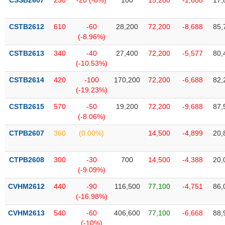
CSSB2607
230
-20 (-8%)
100
15,200
-1,688
17,
Tất cả
Cổ phiếu
Chỉ số
Chứng chỉ quỹ
Chứng q
CSTB2612
610
-60
28,200
72,200
-8,688
85,
Lãnh
(-8.96%)
đạo
(-)
CSTB2613
340
-40
27,400
72,200
-5,577
80,
(-10.53%)
Tất cả
Người nội bộ
Người liên quan
Cổ đông lớn
CSTB2614
420
-100
170,200
72,200
-6,688
82,
(-19.23%)
Tin
tức
CSTB2615
570
-50
19,200
72,200
-9,688
87,
(-)
(-8.06%)
CTPB2607
360
(0.00%)
14,500
-4,899
20,
Bài
viết
của
CTPB2608
300
-30
700
14,500
-4,388
20,
tác
(-9.09%)
giả
(-)
CVHM2612
440
-90
116,500
77,100
-4,751
86,
(-16.98%)
Báo
CVHM2613
540
-60
406,600
77,100
-6,668
88,
cáo
(-10%)