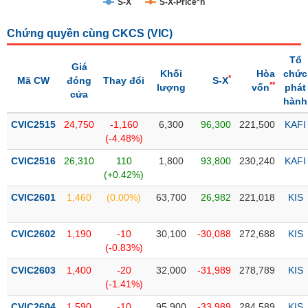
S-X
S-X-Price*n
Trạng
Chứng quyền cùng CKCS (
VIC
)
thái
NGÀNH
cổ
Tổ
phiếu
Giá
Khối
Hòa
chức
*
Mã CW
đóng
Thay đổi
S-X
**
lượng
vốn
phát
Quy
cửa
hành
DOANH
mô
NGHIỆP
thị
CVIC2515
24,750
-1,160
6,300
96,300
221,500
KAFI
trường
(-4.48%)
Niêm
CVIC2516
26,310
110
1,800
93,800
230,240
KAFI
CỔ
yết
(+0.42%)
PHIẾU
Niêm
CVIC2601
1,460
(0.00%)
63,700
26,982
221,018
KIS
yết
mới
PHÁI
CVIC2602
1,190
-10
30,100
-30,088
272,688
KIS
Niêm
SINH
(-0.83%)
yết
CVIC2603
1,400
-20
32,000
-31,989
278,789
KIS
bổ
(-1.41%)
sung
TRÁI
CVIC2604
1,590
-10
95,900
-33,989
284,589
KIS