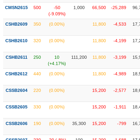
VỤ
CMSN2615
500
-50
1,000
66,500
-25,289
96,
TRUYỀN
(-9.09%)
THÔNG
CSHB2609
350
(0.00%)
11,800
-4,533
17,
CSHB2610
320
(0.00%)
11,800
-4,199
17,
TIỆN
ÍCH
CSHB2611
250
10
111,200
11,800
-3,199
15,
(+4.17%)
CSHB2612
440
(0.00%)
11,800
-4,989
18,
BẤT
CSSB2604
220
(0.00%)
15,200
-2,577
18,
ĐỘNG
SẢN
CSSB2605
330
(0.00%)
15,200
-1,911
18,
Mã
chứng
CSSB2606
190
(0.00%)
35,300
15,200
-799
16,
khoán
(-)