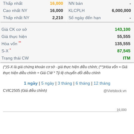
khoản
lai
Thấp nhất
16,000
NN bán
-
dịch
lỗ
Phân
Vĩ
Thống
Định
Cao nhất NY
16,000
KLCPLH
6,000,000
tích
mô
BẤT
Chứng
IR
Giao
kê
Chứng
giá
Thấp nhất NY
kỹ
2,210
Số ngày đến hạn
-
ĐỘNG
quyền
Awards
dịch
giao
quyền
thuật
SẢN
Nước
nội
dịch
Trái
Giá CK cơ sở
143,100
ngoài
Tổng
bộ
Bảng
phiếu
Giá thực hiện
55,555
Tin
quan
giá
Đào
doanh
Tự
**
Niên
tức
Hòa vốn
135,555
TÀI
trực
tạo
nghiệp
doanh
Thống
giám
*
S-X
87,545
CHÍNH
tuyến
kê
Top
Trạng thái CW
ITM
Tài
giao
Bộ
cổ
liệu
(*)S-X là giá chứng khoán cơ sở - giá thực hiện điều chỉnh; (**)Hòa vốn = Giá
dịch
Dịch
lọc
phiếu
cổ
HÀNG
thực hiện điều chỉnh + Giá CW * Tỷ lệ chuyển đổi điều chỉnh
vụ
cổ
Định
đông
HÓA
Bản
phiếu
1 ngày
|
5 ngày
|
3 tháng
|
6 tháng
|
12 tháng
giá
đồ
So
CVIC2505
(Giá điều chỉnh)
@Vietstock.vn
ngành
sánh
KINH
cổ
Thống
TẾ
phiếu
kê
16,000
giao
Báo
dịch
cáo
THẾ
phân
GIỚI