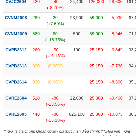
chính
CVJC2604
420
-40
24,400
126,000
-28,606
161,
(-8.70%)
CVNM2608
280
20
23,900
59,000
-5,930
67,
(+7.69%)
Công
CVNM2609
380
60
500
59,000
-8,946
71,
cụ
(+18.75%)
đầu
tư
CVPB2612
260
-50
100
25,150
-6,849
33,
(-16.13%)
CVPB2613
320
(0.00%)
25,150
-7,738
34,
Truyền
CVPB2614
330
(0.00%)
25,150
-8,306
35,
thông
tài
chính
CVRE2604
510
-80
22,600
25,300
-9,466
37,
(-13.56%)
CVRE2605
440
-80
625,100
25,300
-10,873
38,
(-15.38%)
Dữ
liệu
(*)S-X là giá chứng khoán cơ sở - giá thực hiện điều chỉnh; (**)Hòa vốn = Giá