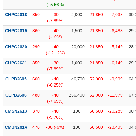
SÓC
(+5.56%)
SỨC
KHỎE
CHPG2618
350
-30
2,000
21,850
-7,038
30,
(-7.89%)
CHPG2619
360
-40
1,500
21,850
-6,483
29,
(-10%)
TÀI
CHPG2620
290
-40
120,000
21,850
-5,149
28,
CHÍNH
(-12.12%)
CHPG2621
350
-30
1,000
21,850
-6,149
29,
(-7.89%)
CLPB2605
600
-40
146,700
52,000
-9,999
64,
CÔNG
(-6.25%)
NGHỆ
THÔNG
CLPB2606
480
-40
256,400
52,000
-11,979
67,
(-7.69%)
TIN
CMSN2613
370
-40
100
66,500
-20,289
90,
(-9.76%)
CMSN2614
470
-30 (-6%)
100
66,500
-23,499
94,
DỊCH