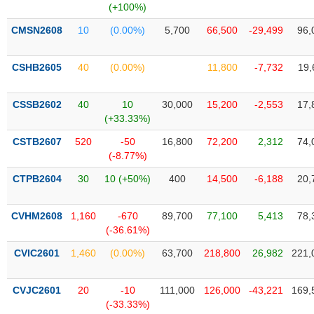
Tổng
VS-
(+100%)
quan
SECTOR
CMSN2608
10
(0.00%)
5,700
66,500
-29,499
96,
Giao
dịch
CSHB2605
40
(0.00%)
11,800
-7,732
19,
Tài
chính
NĂNG
CSSB2602
40
10
30,000
15,200
-2,553
17,
Phân
LƯỢNG
(+33.33%)
tích
CSTB2607
kỹ
520
-50
16,800
72,200
2,312
74,
(-8.77%)
thuật
CTPB2604
Hồ
30
10 (+50%)
400
14,500
-6,188
20,
NGUYÊN
sơ
VẬT
doanh
CVHM2608
1,160
-670
89,700
77,100
5,413
78,
LIỆU
nghiệp
(-36.61%)
Tin
CVIC2601
1,460
(0.00%)
63,700
218,800
26,982
221,
tức
sự
CÔNG
kiện
CVJC2601
20
-10
111,000
126,000
-43,221
169,
NGHIỆP
(-33.33%)
Tài