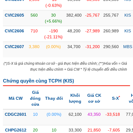
PHIẾU
Hủy
(-0.63%)
niêm
yết
CVIC2605
560
30
382,400
-25,767
255,767
KIS
(+5.66%)
Theo
CÔNG
dõi
CVIC2606
710
-190
48,200
-27,989
260,989
KIS
CỤ
đặc
(-21.11%)
ĐẦU
biệt
TƯ
CVIC2607
3,380
(0.00%)
34,700
-31,200
290,560
MBS
Không
được
(*)S-X là giá chứng khoán cơ sở - giá thực hiện điều chỉnh; (**)Hòa vốn = Giá
ký
XUẤT
thực hiện điều chỉnh + Giá CW * Tỷ lệ chuyển đổi điều chỉnh
quỹ
DỮ
LIỆU
Danh
Chứng quyền cùng TCPH (
KIS
)
mục
ETF
Giá
Khối
Giá CK
*
Mã CW
đóng
Thay đổi
S-X
TIN
lượng
cơ sở
v
Cổ
cửa
MỚI
phiếu
CDGC2601
10
(0.00%)
62,100
43,350
-33,518
77,
chi
Ngành
tiết
(-)
CHPG2612
20
10
33,300
21,850
-7,605
29,