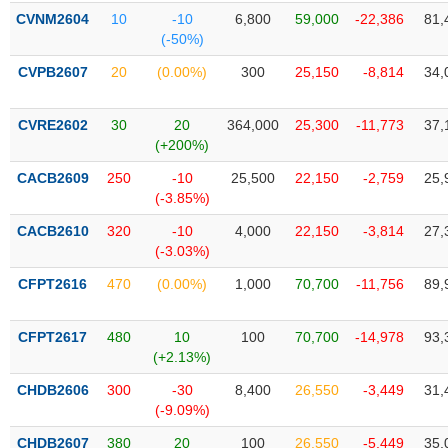
liệu
CVNM2604
10
-10
6,800
59,000
-22,386
81,
(-50%)
Tâm
CVPB2607
20
(0.00%)
300
25,150
-8,814
34,
lý
TIÊU
thị
DÙNG
trường
KHÔNG
CVRE2602
30
20
364,000
25,300
-11,773
37,
(+200%)
THIẾT
YẾU
CACB2609
250
-10
25,500
22,150
-2,759
25,
(-3.85%)
CACB2610
320
-10
4,000
22,150
-3,814
27,
(-3.03%)
TIÊU
CFPT2616
470
(0.00%)
1,000
70,700
-11,756
89,
DÙNG
THIẾT
YẾU
CFPT2617
480
10
100
70,700
-14,978
93,
(+2.13%)
CHDB2606
300
-30
8,400
26,550
-3,449
31,
(-9.09%)
CHĂM
CHDB2607
380
20
100
26,550
-5,449
35,