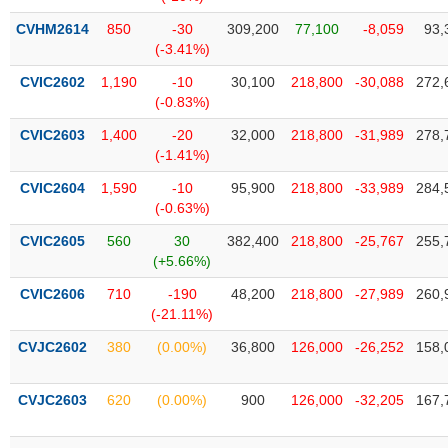
phân
tích
CVHM2614
850
-30
309,200
77,100
-8,059
93,
(-)
(-3.41%)
CVIC2602
1,190
-10
30,100
218,800
-30,088
272,
(-0.83%)
Thuật
ngữ
(-)
CVIC2603
1,400
-20
32,000
218,800
-31,989
278,
(-1.41%)
CVIC2604
1,590
-10
95,900
218,800
-33,989
284,
Dịch
(-0.63%)
vụ
(-)
CVIC2605
560
30
382,400
218,800
-25,767
255,
(+5.66%)
CVIC2606
710
-190
48,200
218,800
-27,989
260,
Đào
(-21.11%)
tạo
CVJC2602
380
(0.00%)
36,800
126,000
-26,252
158,
CVJC2603
620
(0.00%)
900
126,000
-32,205
167,
Sách
tài