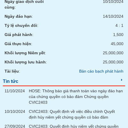
Ngày giao dịch cuối
10/10/2024
phân
cùng
:
tích
(-)
Ngày đáo hạn
:
14/10/2024
Tỷ lệ chuyển đổi
:
4 : 1
Thuật
ngữ
Giá phát hành
:
1,500
(-)
Giá thực hiện
:
45,000
Khối lượng Niêm yết
:
25,000,000
Dịch
vụ
Khối lượng lưu hành
:
25,000,000
(-)
Tài liệu
:
Bản cáo bạch phát hành
Tin tức
Đào
tạo
11/10/2024
HOSE: Thông báo giá thanh toán vào ngày đáo hạn
của chứng quyền có bảo đảm Chứng quyền
CVIC2403
10/10/2024
CVIC2403: Quyết định về việc điều chỉnh Quyết
định hủy niêm yết chứng quyền có bảo đảm
Sách
tài
27/09/2024
CVIC2403: Quyết định hủy niêm yết chứng quyền