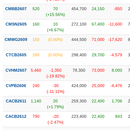
Tổng
VS-
quan
SECTOR
CMBB2607
520
70
454,700
24,150
-850
(+15.56%)
Giao
dịch
CMSN2605
160
10
272,100
67,400
-11,600
(+6.67%)
Tài
chính
CMWG2609
150
(0.00%)
444,500
71,000
-17,620
NĂNG
Phân
LƯỢNG
tích
CTCB2605
280
(0.00%)
298,400
29,700
-4,579
kỹ
thuật
CVHM2607
5,460
-1,350
78,300
73,000
8,000
Hồ
(-19.82%)
NGUYÊN
sơ
VẬT
CVPB2606
240
-30
424,000
25,000
-4,476
doanh
LIỆU
(-11.11%)
nghiệp
CACB2611
1,140
20
259,300
22,400
1,706
Tin
(+1.79%)
tức
sự
CACB2612
790
-20
223,400
22,400
843
CÔNG
kiện
(-2.47%)
NGHIỆP
Tài