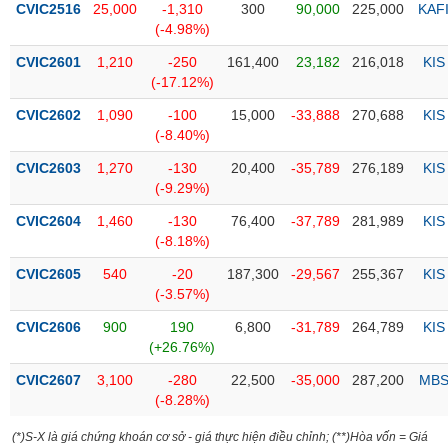
CVIC2516
25,000
-1,310
300
90,000
225,000
KAF
(-4.98%)
Trạng
thái
CVIC2601
1,210
-250
161,400
23,182
216,018
KIS
NGÀNH
cổ
(-17.12%)
phiếu
CVIC2602
1,090
-100
15,000
-33,888
270,688
KIS
Quy
(-8.40%)
DOANH
mô
CVIC2603
1,270
-130
20,400
-35,789
276,189
KIS
NGHIỆP
thị
(-9.29%)
trường
CVIC2604
1,460
-130
76,400
-37,789
281,989
KIS
Niêm
(-8.18%)
CỔ
yết
PHIẾU
CVIC2605
540
-20
187,300
-29,567
255,367
KIS
Niêm
(-3.57%)
yết
mới
CVIC2606
900
190
6,800
-31,789
264,789
KIS
PHÁI
(+26.76%)
Niêm
SINH
yết
CVIC2607
3,100
-280
22,500
-35,000
287,200
MB
bổ
(-8.28%)
sung
TRÁI
(*)S-X là giá chứng khoán cơ sở - giá thực hiện điều chỉnh; (**)Hòa vốn = Giá