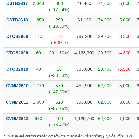
VỤ
CSTB2617
2,040
300
46,400
74,600
6,600
TRUYỀN
(+17.24%)
THÔNG
CSTB2618
1,850
290
61,100
74,600
5,600
(+18.59%)
CTCB2608
140
-10
787,200
29,700
-3,300
(-6.67%)
TIỆN
CTCB2609
60
20 (+50%)
4,163,300
29,700
-4,300
ÍCH
CTCB2610
40
10
985,600
29,700
-5,300
(+33.33%)
BẤT
CVNM2610
1,770
570
459,900
62,000
5,000
ĐỘNG
(+47.50%)
SẢN
CVNM2611
1,390
510
598,800
62,000
3,000
(+57.95%)
Mã
chứng
CVNM2612
930
400
1,120,700
62,000
1,000
khoán
(+75.47%)
(-)
(*)S-X là giá chứng khoán cơ sở - giá thực hiện điều chỉnh; (**)Hòa vốn = Giá