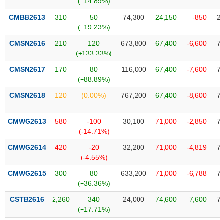
(+14.89%)
SÓC
SỨC
CMBB2613
310
50
74,300
24,150
-850
KHỎE
(+19.23%)
CMSN2616
210
120
673,800
67,400
-6,600
(+133.33%)
CMSN2617
170
80
116,000
67,400
-7,600
TÀI
(+88.89%)
CHÍNH
CMSN2618
120
(0.00%)
767,200
67,400
-8,600
CMWG2613
580
-100
30,100
71,000
-2,850
(-14.71%)
CÔNG
NGHỆ
CMWG2614
420
-20
32,200
71,000
-4,819
THÔNG
(-4.55%)
TIN
CMWG2615
300
80
633,200
71,000
-6,788
(+36.36%)
CSTB2616
2,260
340
24,000
74,600
7,600
(+17.71%)
DỊCH