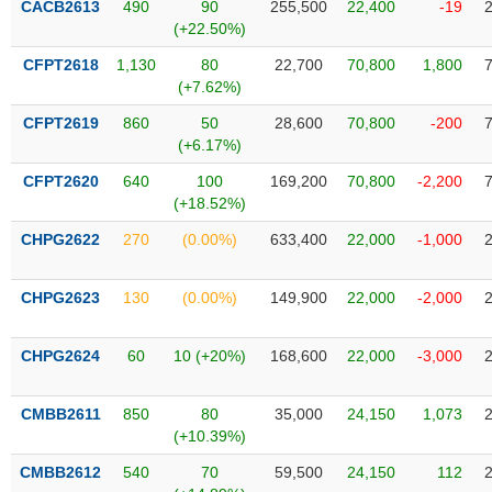
CACB2613
490
90
255,500
22,400
-19
liệu
(+22.50%)
Tâm
CFPT2618
1,130
80
22,700
70,800
1,800
lý
(+7.62%)
TIÊU
thị
DÙNG
CFPT2619
860
50
28,600
70,800
-200
trường
KHÔNG
(+6.17%)
THIẾT
CFPT2620
640
100
169,200
70,800
-2,200
YẾU
(+18.52%)
CHPG2622
270
(0.00%)
633,400
22,000
-1,000
TIÊU
CHPG2623
130
(0.00%)
149,900
22,000
-2,000
DÙNG
THIẾT
CHPG2624
60
10 (+20%)
168,600
22,000
-3,000
YẾU
CMBB2611
850
80
35,000
24,150
1,073
(+10.39%)
CMBB2612
540
70
59,500
24,150
112
CHĂM