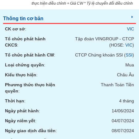
Tất cả
Cổ phiếu
Chỉ số
Chứng chỉ quỹ
Chứng q
thực hiện điều chỉnh + Giá CW * Tỷ lệ chuyển đổi điều chỉnh
Lãnh
Thông tin cơ bản
đạo
(-)
CK cơ sở
:
VIC
Tổ chức phát hành
Tập đoàn VINGROUP - CTCP
Tất cả
Người nội bộ
Người liên quan
Cổ đông lớn
CKCS
:
(HOSE:
VIC
)
Tổ chức phát hành CW
:
CTCP Chứng khoán SSI (
SSI
)
Tin
tức
Loại chứng quyền
:
Mua
(-)
Kiểu thực hiện
:
Châu Âu
Phương thức thực hiện
Thanh Toán Tiền
Bài
quyền
:
viết
của
Thời hạn
:
4 tháng
tác
giả
Ngày phát hành
:
14/06/2024
(-)
Ngày niêm yết
:
04/07/2024
Ngày giao dịch đầu tiên
:
08/07/2024
Báo
cáo