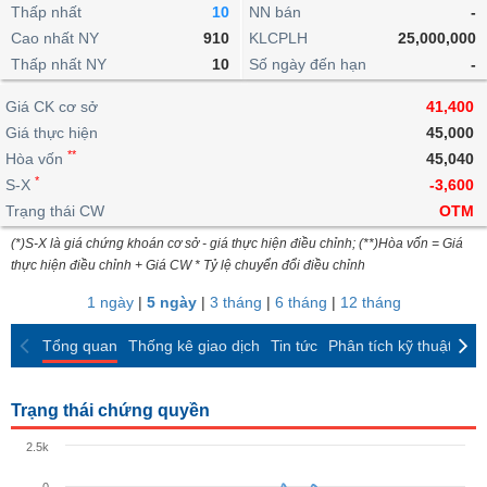
khoản
lai
Thấp nhất
10
NN bán
-
dịch
lỗ
Phân
Vĩ
Thống
Định
Cao nhất NY
910
KLCPLH
25,000,000
tích
mô
BẤT
Chứng
IR
Giao
kê
Chứng
giá
Thấp nhất NY
kỹ
10
Số ngày đến hạn
-
ĐỘNG
quyền
Awards
dịch
giao
quyền
thuật
SẢN
Nước
nội
dịch
Trái
Giá CK cơ sở
41,400
ngoài
Tổng
bộ
Bảng
phiếu
Giá thực hiện
45,000
Tin
quan
giá
Đào
doanh
Tự
**
Niên
tức
Hòa vốn
45,040
TÀI
trực
tạo
nghiệp
doanh
Thống
giám
*
S-X
-3,600
CHÍNH
tuyến
kê
Top
Trạng thái CW
OTM
Tài
giao
Bộ
cổ
liệu
(*)S-X là giá chứng khoán cơ sở - giá thực hiện điều chỉnh; (**)Hòa vốn = Giá
dịch
Dịch
lọc
phiếu
cổ
HÀNG
thực hiện điều chỉnh + Giá CW * Tỷ lệ chuyển đổi điều chỉnh
vụ
cổ
Định
đông
HÓA
Bản
phiếu
1 ngày
|
5 ngày
|
3 tháng
|
6 tháng
|
12 tháng
giá
đồ
So
ngành
Tổng quan
Thống kê giao dịch
Tin tức
Phân tích kỹ thuật
CK
sánh
KINH
cổ
Thống
TẾ
phiếu
kê
Trạng thái chứng quyền
giao
Báo
dịch
2.5k
cáo
THẾ
phân
GIỚI