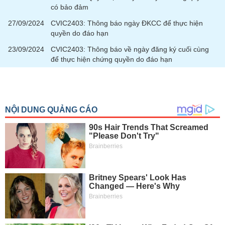
chính
có bảo đảm
27/09/2024
CVIC2403: Thông báo ngày ĐKCC để thực hiện
quyền do đáo hạn
23/09/2024
CVIC2403: Thông báo về ngày đăng ký cuối cùng
Công
để thực hiện chứng quyền do đáo hạn
cụ
đầu
tư
Truyền
thông
tài
chính
Dữ
liệu