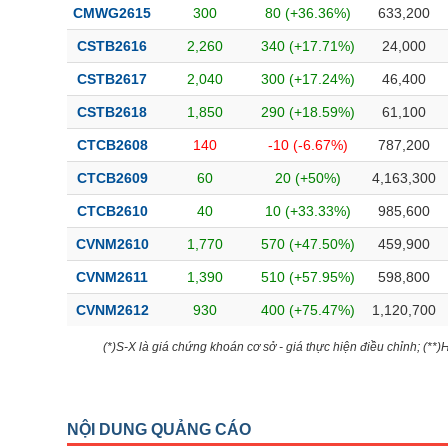
CMWG2615
300
80 (+36.36%)
633,200
CSTB2616
2,260
340 (+17.71%)
24,000
CSTB2617
2,040
300 (+17.24%)
46,400
CSTB2618
1,850
290 (+18.59%)
61,100
CTCB2608
140
-10 (-6.67%)
787,200
CTCB2609
60
20 (+50%)
4,163,300
CTCB2610
40
10 (+33.33%)
985,600
CVNM2610
1,770
570 (+47.50%)
459,900
CVNM2611
1,390
510 (+57.95%)
598,800
CVNM2612
930
400 (+75.47%)
1,120,700
(*)S-X là giá chứng khoán cơ sở - giá thực hiện điều chỉnh; (**