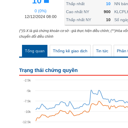
10
THẾ GIỚI
Thấp nhất
10
NN bán
0 (0%)
ĐÔNG DƯƠNG
Cao nhất NY
900
KLCPL
12/12/2024 08:00
Thấp nhất NY
10
Số ngà
TÀI CHÍNH CÁ NHÂN
PHÂN TÍCH
(*)S-X là giá chứng khoán cơ sở - giá thực hiện điều chỉnh; (**)Hòa vố
chuyển đổi điều chỉnh
Ngành
(-)
Tổng quan
Thống kê giao dịch
Tin tức
Phân t
VS-SECTOR
NĂNG LƯỢNG
Trạng thái chứng quyền
NGUYÊN VẬT LIỆU
-2.5k
CÔNG NGHIỆP
-5k
TIÊU DÙNG KHÔNG THIẾT YẾU
-7.5k
TIÊU DÙNG THIẾT YẾU
-10k
CHĂM SÓC SỨC KHỎE
-12.5k