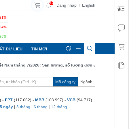
9+
Đăng nhập
English
|
.31%
.24%
.85%
ẤT DỮ LIỆU
TIN MỚI
am tháng 7/2026: Sản lượng, số lượng đơn đặt hàng mới và xuất k
Mã công ty
Ngành
) -
FPT
(117.662) -
MBB
(103.997) -
VCB
(94.717)
5 ngày
|
3 tháng
|
6 tháng
|
12 tháng