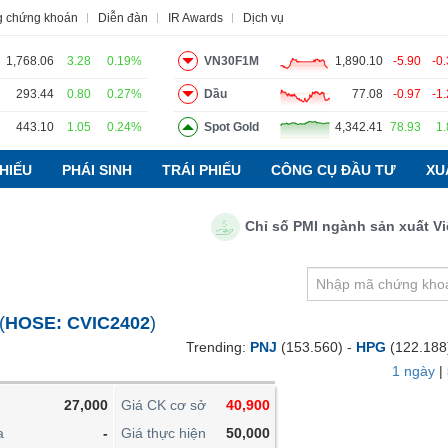
g chứng khoán
Diễn đàn
IR Awards
Dịch vụ
1,768.06
3.28
0.19%
VN30F1M
1,890.10
-5.90
-0
293.44
0.80
0.27%
Dầu
77.08
-0.97
-1
443.10
1.05
0.24%
Spot Gold
4,342.41
78.93
1
o
Tin tức
Báo cáo phân tích
Thuật ngữ
Dịch vụ
HIẾU
PHÁI SINH
TRÁI PHIẾU
CÔNG CỤ ĐẦU TƯ
XU
Chỉ số PMI ngành sản xuất Việt N
VIETSTOCKFINANCE
VĨ MÔ
NGÀNH
(
HOSE:
CVIC2402
)
DOANH NGHIỆP
Trending:
PNJ
(153.560) -
HPG
(122.188
CỔ PHIẾU
1 ngày
|
PHÁI SINH
27,000
Giá CK cơ sở
40,900
TRÁI PHIẾU
a
-
Giá thực hiện
50,000