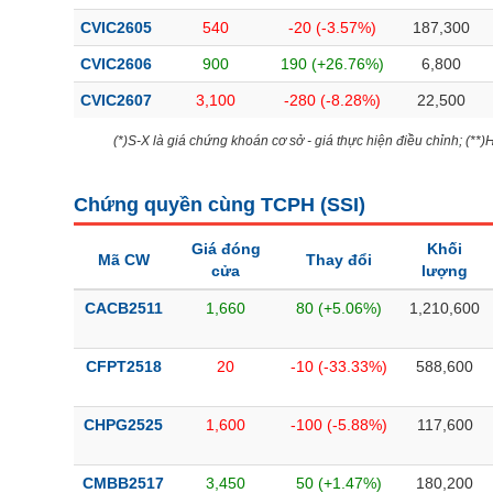
Bài viết của tác giả
(-)
CVIC2605
540
-20 (-3.57%)
187,300
CVIC2606
900
190 (+26.76%)
6,800
Báo cáo phân tích
(-)
CVIC2607
3,100
-280 (-8.28%)
22,500
(*)S-X là giá chứng khoán cơ sở - giá thực hiện điều chỉnh; (**
Thuật ngữ
(-)
Chứng quyền cùng TCPH (
SSI
)
Dịch vụ
(-)
Giá đóng
Khối
Mã CW
Thay đổi
cửa
lượng
Đào tạo
CACB2511
1,660
80 (+5.06%)
1,210,600
Sách tài chính
Công cụ đầu tư
CFPT2518
20
-10 (-33.33%)
588,600
Truyền thông tài chính
CHPG2525
1,600
-100 (-5.88%)
117,600
Dữ liệu tài chính
CMBB2517
3,450
50 (+1.47%)
180,200