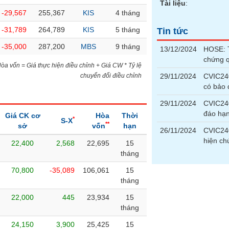
Tài liệu
:
-29,567
255,367
KIS
4 tháng
-31,789
264,789
KIS
5 tháng
Tin tức
-35,000
287,200
MBS
9 tháng
13/12/2024
HOSE: T
chứng 
)Hòa vốn = Giá thực hiện điều chỉnh + Giá CW * Tỷ lệ
chuyển đổi điều chỉnh
29/11/2024
CVIC240
có bảo
29/11/2024
CVIC24
đáo hạ
Giá CK cơ
Hòa
Thời
*
S-X
**
sở
vốn
hạn
26/11/2024
CVIC240
hiện ch
22,400
2,568
22,695
15
tháng
70,800
-35,089
106,061
15
tháng
22,000
445
23,934
15
tháng
24,150
3,900
25,425
15