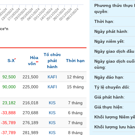
Phương thức thực 
4
0/2024
13/10/2024
17/10/2024
23/10/2024
29/10/2024
04/11/2024
10/11/2024
14/11/2024
20/11/2024
26/11/2024
02/12/2024
08/12/2024
quyền
:
Thời hạn
:
ice*n
Ngày phát hành
:
Ngày niêm yết
:
Ngày giao dịch đầu 
Tổ chức
Hòa
*
S-X
phát
Thời hạn
Ngày giao dịch cuố
**
vốn
hành
cùng
:
92,500
221,500
KAFI
12 tháng
ền
Hợp đồng tương lai
Trái phiếu
Ngày đáo hạn
:
90,000
225,000
KAFI
15 tháng
Tỷ lệ chuyển đổi
:
Giá phát hành
:
23,182
216,018
KIS
7 tháng
Giá thực hiện
:
-33,888
270,688
KIS
6 tháng
Khối lượng Niêm yế
-35,789
276,189
KIS
7 tháng
Khối lượng lưu hà
-37,789
281,989
KIS
8 tháng