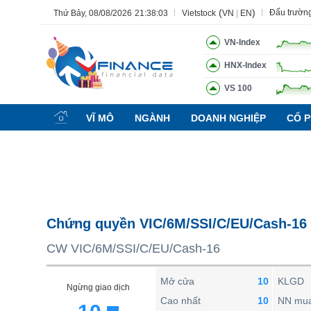
(
)
Đấu trườn
Thứ Bảy, 08/08/2026
21:38:04
Vietstock
VN
|
EN
VN-Index
HNX-Index
VS 100
Tất cả
Tính năng
Ngành
Mã chứng khoán
Lãnh đạ
VĨ MÔ
NGÀNH
DOANH NGHIỆP
CỔ P
Tính năng
(-)
VIETSTOCK
CHỨNG KHOÁN
DOANH NGHIỆP
Chứng quyền VIC/6M/SSI/C/EU/Cash-16
BẤT ĐỘNG SẢN
CW VIC/6M/SSI/C/EU/Cash-16
TÀI CHÍNH
HÀNG HÓA
Mở cửa
10
KLGD
Ngừng giao dịch
KINH TẾ
Cao nhất
10
NN mu