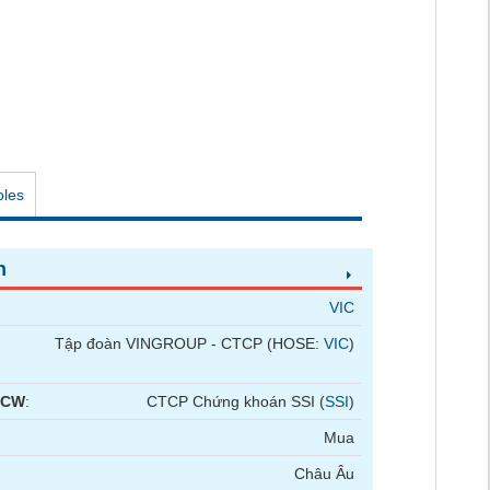
oles
n
VIC
Tập đoàn VINGROUP - CTCP (HOSE:
VIC
)
 CW
:
CTCP Chứng khoán SSI (
SSI
)
Mua
Châu Âu