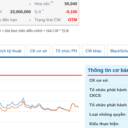
**
-
Hòa vốn
50,040
CÔNG CỤ ĐẦU TƯ
*
H
23,000,000
S-X
-9,100
XUẤT DỮ LIỆU
y đến hạn
-
Trạng thái CW
OTM
TIN MỚI
n = Giá thực hiện điều chỉnh + Giá CW * Tỷ lệ
ích kỹ thuật
CK cơ sở
Tổ chức PH
CW khác
BlackSch
Thông tin cơ bả
CK cơ sở
:
Tổ chức phát hành
CKCS
:
Tổ chức phát hành
Loại chứng quyền
:
Kiểu thực hiện
: