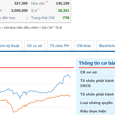
**
327,300
Hòa vốn
140,199
CÔNG CỤ ĐẦU TƯ
*
H
3,000,000
S-X
38,301
XUẤT DỮ LIỆU
y đến hạn
-
Trạng thái CW
ITM
TIN MỚI
n = Giá thực hiện điều chỉnh + Giá CW * Tỷ lệ
ích kỹ thuật
CK cơ sở
Tổ chức PH
CW khác
BlackSch
Thông tin cơ bả
CK cơ sở
:
Tổ chức phát hành
CKCS
:
Tổ chức phát hành
Loại chứng quyền
:
Kiểu thực hiện
: