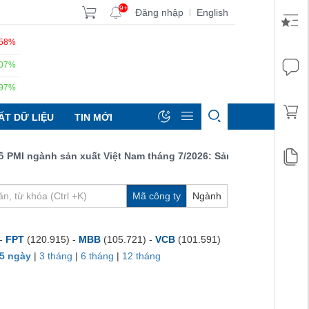
9+
Đăng nhập
English
|
.58%
.07%
.97%
ẤT DỮ LIỆU
TIN MỚI
 ngành sản xuất Việt Nam tháng 7/2026: Sản lượng, số lượng đơn 
Mã công ty
Ngành
 -
FPT
(120.915) -
MBB
(105.721) -
VCB
(101.591)
5 ngày
|
3 tháng
|
6 tháng
|
12 tháng