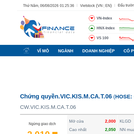
(
)
Đấu trườ
Thứ Năm, 06/08/2026
01:25:37
Vietstock
VN
|
EN
VN-Index
HNX-Index
VS 100
Tất cả
Tính năng
Ngành
Mã chứng khoán
Lãnh đạ
VĨ MÔ
NGÀNH
DOANH NGHIỆP
CỔ P
Tính năng
(-)
VIETSTOCK
CHỨNG KHOÁN
DOANH NGHIỆP
Chứng quyền.VIC.KIS.M.CA.T.06
(
HOSE:
BẤT ĐỘNG SẢN
CW.VIC.KIS.M.CA.T.06
TÀI CHÍNH
HÀNG HÓA
Mở cửa
2,000
KLGD
Ngừng giao dịch
KINH TẾ
Cao nhất
2,050
NN mu