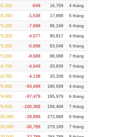
15,350
-649
16,759
4 tháng
15,350
-1,538
17,888
5 tháng
73,200
-7,688
86,248
6 tháng
73,200
-4,577
80,817
4 tháng
73,200
-5,688
83,048
5 tháng
73,200
-8,688
88,088
7 tháng
14,750
-4,649
20,839
7 tháng
14,750
-4,138
20,208
6 tháng
76,500
-93,499
180,599
4 tháng
76,500
-97,479
185,979
6 tháng
76,500
-100,368
194,468
7 tháng
20,000
-28,888
272,888
6 tháng
20,000
-30,789
279,189
7 tháng
20,000
-32,789
284,789
8 tháng