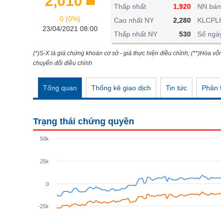
2,010
THẾ GIỚI
Thấp nhất
1,920
NN bán
0 (0%)
ĐÔNG DƯƠNG
Cao nhất NY
2,280
KLCPL
23/04/2021 08:00
Thấp nhất NY
530
Số ngà
TÀI CHÍNH CÁ NHÂN
PHÂN TÍCH
(*)S-X là giá chứng khoán cơ sở - giá thực hiện điều chỉnh; (**)Hòa vố
chuyển đổi điều chỉnh
Ngành
(-)
Tổng quan
Thống kê giao dịch
Tin tức
Phân t
VS-SECTOR
NĂNG LƯỢNG
Trạng thái chứng quyền
NGUYÊN VẬT LIỆU
50k
CÔNG NGHIỆP
25k
TIÊU DÙNG KHÔNG THIẾT YẾU
TIÊU DÙNG THIẾT YẾU
0
CHĂM SÓC SỨC KHỎE
-25k