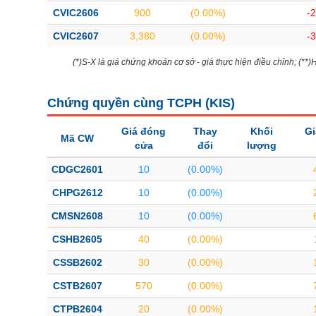
Bài viết của tác giả
(-)
CVIC2606
900
(0.00%)
-
CVIC2607
3,380
(0.00%)
-
Báo cáo phân tích
(-)
(*)S-X là giá chứng khoán cơ sở - giá thực hiện điều chỉnh; (**
Thuật ngữ
(-)
Chứng quyền cùng TCPH (
KIS
)
Giá đóng
Thay
Khối
Gi
Mã CW
Dịch vụ
(-)
cửa
đổi
lượng
CDGC2601
10
(0.00%)
Đào tạo
CHPG2612
10
(0.00%)
Sách tài chính
CMSN2608
10
(0.00%)
Công cụ đầu tư
CSHB2605
40
(0.00%)
Truyền thông tài chính
CSSB2602
30
(0.00%)
Dữ liệu tài chính
CSTB2607
570
(0.00%)
CTPB2604
20
(0.00%)