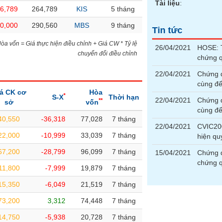
Tài liệu
:
26,789
264,789
KIS
5 tháng
30,000
290,560
MBS
9 tháng
Tin tức
)Hòa vốn = Giá thực hiện điều chỉnh + Giá CW * Tỷ lệ
26/04/2021
HOSE: T
chuyển đổi điều chỉnh
chứng 
22/04/2021
Chứng 
cùng để
á CK cơ
Hòa
*
S-X
Thời hạn
22/04/2021
Chứng 
**
sở
vốn
cùng để
40,550
-36,318
77,028
7 tháng
22/04/2021
CVIC200
22,000
-10,999
33,039
7 tháng
hiện q
67,200
-28,799
96,099
7 tháng
15/04/2021
Chứng q
chứng 
11,800
-7,999
19,879
7 tháng
15,350
-6,049
21,519
7 tháng
73,200
3,312
74,448
7 tháng
14,750
-5,938
20,728
7 tháng