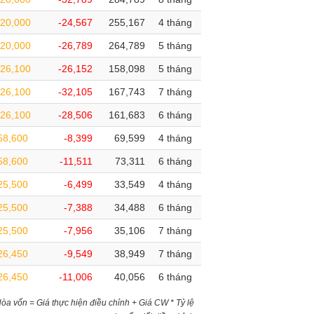
20,000
-24,567
255,167
4 tháng
20,000
-26,789
264,789
5 tháng
26,100
-26,152
158,098
5 tháng
26,100
-32,105
167,743
7 tháng
26,100
-28,506
161,683
6 tháng
58,600
-8,399
69,599
4 tháng
58,600
-11,511
73,311
6 tháng
25,500
-6,499
33,549
4 tháng
25,500
-7,388
34,488
6 tháng
25,500
-7,956
35,106
7 tháng
26,450
-9,549
38,949
7 tháng
26,450
-11,006
40,056
6 tháng
)Hòa vốn = Giá thực hiện điều chỉnh + Giá CW * Tỷ lệ