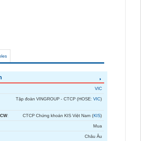
oles
n
VIC
Tập đoàn VINGROUP - CTCP (HOSE:
VIC
)
 CW
:
CTCP Chứng khoán KIS Việt Nam (
KIS
)
Mua
Châu Âu