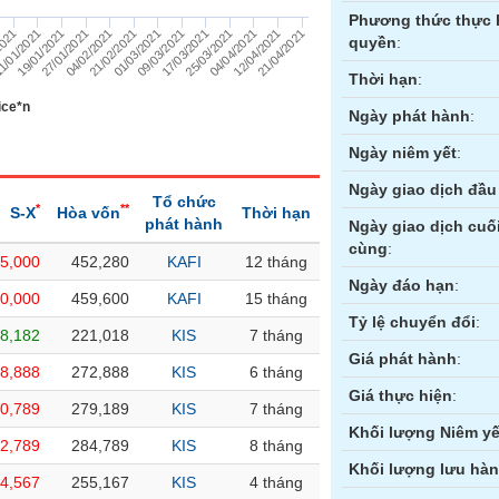
Phương thức thực 
01/03/2021
09/03/2021
2021
17/03/2021
1/01/2021
25/03/2021
19/01/2021
04/04/2021
27/01/2021
12/04/2021
04/02/2021
21/04/2021
21/02/2021
quyền
:
Thời hạn
:
ice*n
Ngày phát hành
:
Ngày niêm yết
:
Ngày giao dịch đầu 
Tổ chức
*
**
S-X
Hòa vốn
Thời hạn
phát hành
Ngày giao dịch cuố
cùng
:
25,000
452,280
KAFI
12 tháng
ền
Hợp đồng tương lai
Trái phiếu
Ngày đáo hạn
:
30,000
459,600
KAFI
15 tháng
Tỷ lệ chuyển đổi
:
8,182
221,018
KIS
7 tháng
Giá phát hành
:
28,888
272,888
KIS
6 tháng
Giá thực hiện
:
30,789
279,189
KIS
7 tháng
Khối lượng Niêm yế
32,789
284,789
KIS
8 tháng
Khối lượng lưu hà
24,567
255,167
KIS
4 tháng