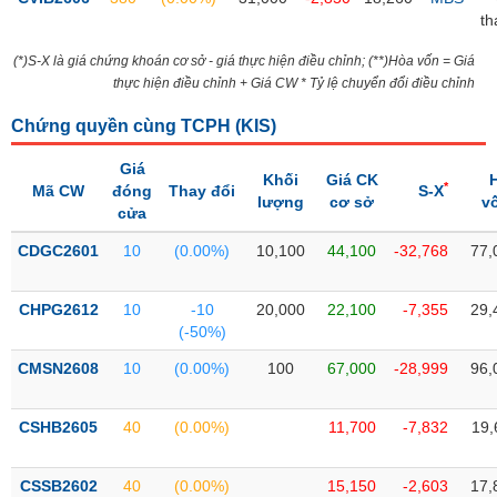
PHIẾU
Hủy
th
niêm
yết
(*)S-X là giá chứng khoán cơ sở - giá thực hiện điều chỉnh; (**)Hòa vốn = Giá
thực hiện điều chỉnh + Giá CW * Tỷ lệ chuyển đổi điều chỉnh
Theo
CÔNG
dõi
CỤ
Chứng quyền cùng TCPH (
KIS
)
đặc
ĐẦU
biệt
TƯ
Giá
Khối
Giá CK
*
Mã CW
đóng
Thay đổi
S-X
Không
lượng
cơ sở
v
cửa
được
ký
XUẤT
CDGC2601
10
(0.00%)
10,100
44,100
-32,768
77,
quỹ
DỮ
LIỆU
Danh
CHPG2612
10
-10
20,000
22,100
-7,355
29,
mục
(-50%)
ETF
CMSN2608
10
(0.00%)
100
67,000
-28,999
96,
TIN
Cổ
MỚI
phiếu
CSHB2605
40
(0.00%)
11,700
-7,832
19,
chi
Ngành
tiết
(-)
CSSB2602
40
(0.00%)
15,150
-2,603
17,