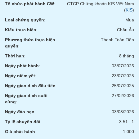
tài
Tổ chức phát hành CW
:
CTCP Chứng khoán KIS Việt Nam
chính
(
KIS
)
Loại chứng quyền
:
Mua
Kiểu thực hiện
:
Châu Âu
Phương thức thực hiện
Thanh Toán Tiền
quyền
:
Thời hạn
:
8 tháng
Ngày phát hành
:
03/07/2025
Ngày niêm yết
:
23/07/2025
Ngày giao dịch đầu tiên
:
25/07/2025
Ngày giao dịch cuối
27/02/2026
cùng
:
Ngày đáo hạn
:
03/03/2026
Tỷ lệ chuyển đổi
:
3.51 : 1
Giá phát hành
:
1,000