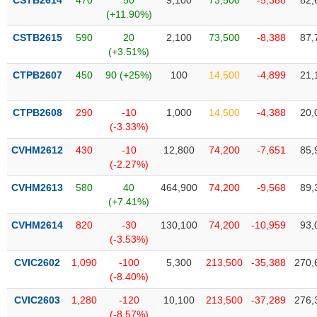
CSTB2614
470
50
9,100
73,500
-5,388
82,
Tất cả
Cổ phiếu
Chỉ số
Chứng chỉ quỹ
Chứng q
(+11.90%)
CSTB2615
590
20
2,100
73,500
-8,388
87,
Lãnh
(+3.51%)
đạo
(-)
CTPB2607
450
90 (+25%)
100
14,500
-4,899
21,
Tất cả
Người nội bộ
Người liên quan
Cổ đông lớn
CTPB2608
290
-10
1,000
14,500
-4,388
20,
(-3.33%)
Tin
tức
CVHM2612
430
-10
12,800
74,200
-7,651
85,
(-)
(-2.27%)
CVHM2613
580
40
464,900
74,200
-9,568
89,
Bài
(+7.41%)
viết
của
CVHM2614
820
-30
130,100
74,200
-10,959
93,
tác
(-3.53%)
giả
(-)
CVIC2602
1,090
-100
5,300
213,500
-35,388
270,
(-8.40%)
Báo
CVIC2603
1,280
-120
10,100
213,500
-37,289
276,
cáo
(-8.57%)