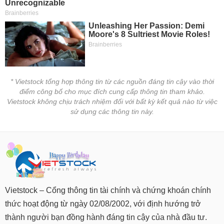
* Vietstock tổng hợp thông tin từ các nguồn đáng tin cậy vào thời
điểm công bố cho mục đích cung cấp thông tin tham khảo.
Vietstock không chịu trách nhiệm đối với bất kỳ kết quả nào từ việc
sử dụng các thông tin này.
Vietstock – Cổng thông tin tài chính và chứng khoán chính
thức hoạt động từ ngày 02/08/2002, với định hướng trở
thành người bạn đồng hành đáng tin cậy của nhà đầu tư.