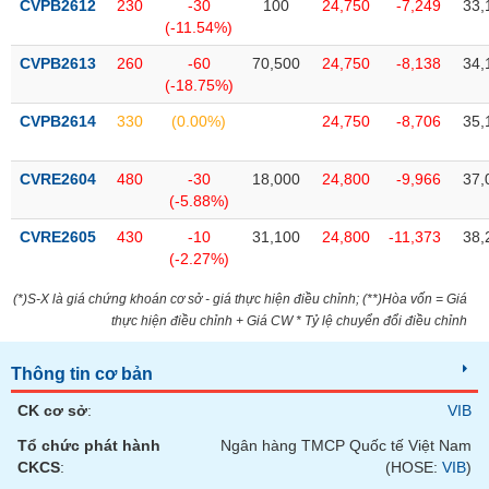
chính
CVPB2612
230
-30
100
24,750
-7,249
33,
(-11.54%)
CVPB2613
260
-60
70,500
24,750
-8,138
34,
(-18.75%)
Công
CVPB2614
330
(0.00%)
24,750
-8,706
35,
cụ
đầu
tư
CVRE2604
480
-30
18,000
24,800
-9,966
37,
(-5.88%)
CVRE2605
430
-10
31,100
24,800
-11,373
38,
(-2.27%)
Truyền
thông
(*)S-X là giá chứng khoán cơ sở - giá thực hiện điều chỉnh; (**)Hòa vốn = Giá
tài
thực hiện điều chỉnh + Giá CW * Tỷ lệ chuyển đổi điều chỉnh
chính
Thông tin cơ bản
CK cơ sở
:
VIB
Tổ chức phát hành
Ngân hàng TMCP Quốc tế Việt Nam
Dữ
CKCS
:
(HOSE:
VIB
)
liệu