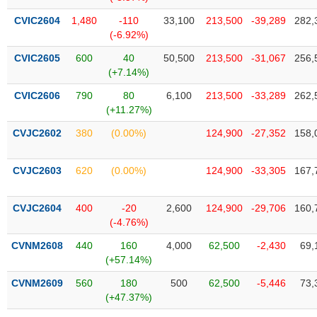
phân
tích
CVIC2604
1,480
-110
33,100
213,500
-39,289
282,
(-)
(-6.92%)
CVIC2605
600
40
50,500
213,500
-31,067
256,
(+7.14%)
Thuật
ngữ
(-)
CVIC2606
790
80
6,100
213,500
-33,289
262,
(+11.27%)
CVJC2602
380
(0.00%)
124,900
-27,352
158,
Dịch
vụ
(-)
CVJC2603
620
(0.00%)
124,900
-33,305
167,
CVJC2604
400
-20
2,600
124,900
-29,706
160,
Đào
(-4.76%)
tạo
CVNM2608
440
160
4,000
62,500
-2,430
69,
(+57.14%)
CVNM2609
560
180
500
62,500
-5,446
73,
Sách
(+47.37%)
tài