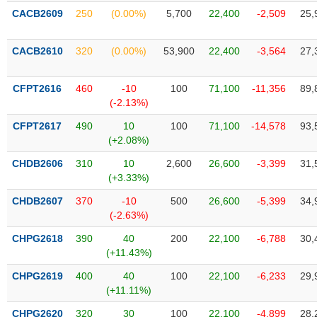
liệu
CACB2609
250
(0.00%)
5,700
22,400
-2,509
25,
Tâm
CACB2610
320
(0.00%)
53,900
22,400
-3,564
27,
lý
TIÊU
thị
DÙNG
trường
KHÔNG
CFPT2616
460
-10
100
71,100
-11,356
89,
(-2.13%)
THIẾT
YẾU
CFPT2617
490
10
100
71,100
-14,578
93,
(+2.08%)
CHDB2606
310
10
2,600
26,600
-3,399
31,
(+3.33%)
TIÊU
CHDB2607
370
-10
500
26,600
-5,399
34,
DÙNG
(-2.63%)
THIẾT
YẾU
CHPG2618
390
40
200
22,100
-6,788
30,
(+11.43%)
CHPG2619
400
40
100
22,100
-6,233
29,
(+11.11%)
CHĂM
CHPG2620
320
30
100
22,100
-4,899
28,