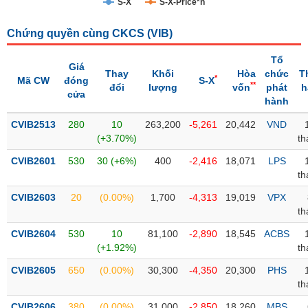
S-X
S-X-Price*n
Trạng
Chứng quyền cùng CKCS (
VIB
)
thái
NGÀNH
cổ
Tổ
phiếu
Giá
Thay
Khối
Hòa
chức
T
*
Mã CW
đóng
S-X
**
đổi
lượng
vốn
phát
h
Quy
cửa
hành
DOANH
mô
NGHIỆP
thị
CVIB2513
280
10
263,200
-5,261
20,442
VND
trường
(+3.70%)
th
Niêm
CVIB2601
530
30 (+6%)
400
-2,416
18,071
LPS
CỔ
yết
th
PHIẾU
Niêm
CVIB2603
20
(0.00%)
1,700
-4,313
19,019
VPX
yết
th
mới
PHÁI
CVIB2604
530
10
81,100
-2,890
18,545
ACBS
Niêm
SINH
(+1.92%)
th
yết
CVIB2605
650
(0.00%)
30,300
-4,350
20,300
PHS
bổ
th
sung
TRÁI
CVIB2606
380
(0.00%)
31,000
-2,850
18,260
MBS