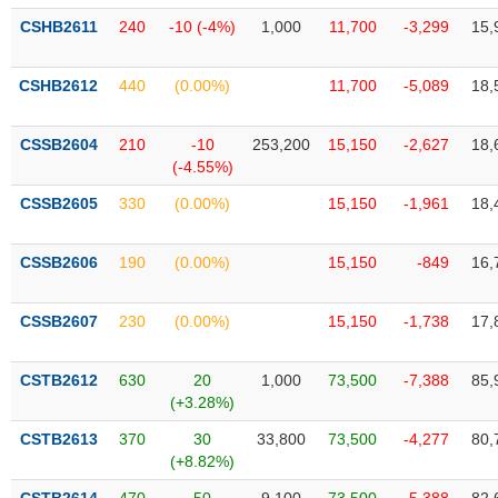
VỤ
CSHB2611
240
-10 (-4%)
1,000
11,700
-3,299
15,
TRUYỀN
THÔNG
CSHB2612
440
(0.00%)
11,700
-5,089
18,
CSSB2604
210
-10
253,200
15,150
-2,627
18,
TIỆN
(-4.55%)
ÍCH
CSSB2605
330
(0.00%)
15,150
-1,961
18,
CSSB2606
190
(0.00%)
15,150
-849
16,
BẤT
CSSB2607
230
(0.00%)
15,150
-1,738
17,
ĐỘNG
SẢN
CSTB2612
630
20
1,000
73,500
-7,388
85,
(+3.28%)
Mã
chứng
CSTB2613
370
30
33,800
73,500
-4,277
80,
khoán
(-)
(+8.82%)