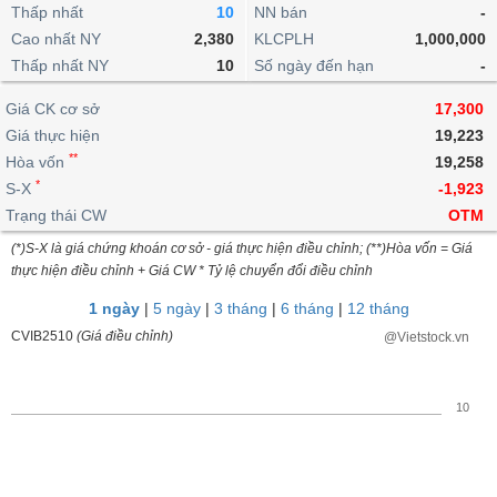
khoản
lai
Thấp nhất
10
NN bán
-
dịch
lỗ
Phân
Vĩ
Thống
Định
Cao nhất NY
2,380
KLCPLH
1,000,000
tích
mô
BẤT
Chứng
IR
Giao
kê
Chứng
giá
Thấp nhất NY
kỹ
10
Số ngày đến hạn
-
ĐỘNG
quyền
Awards
dịch
giao
quyền
thuật
SẢN
Nước
nội
dịch
Trái
Giá CK cơ sở
17,300
ngoài
Tổng
bộ
Bảng
phiếu
Giá thực hiện
19,223
Tin
quan
giá
Đào
doanh
Tự
**
Niên
tức
Hòa vốn
19,258
TÀI
trực
tạo
nghiệp
doanh
Thống
giám
*
S-X
-1,923
CHÍNH
tuyến
kê
Top
Trạng thái CW
OTM
Tài
giao
Bộ
cổ
liệu
(*)S-X là giá chứng khoán cơ sở - giá thực hiện điều chỉnh; (**)Hòa vốn = Giá
dịch
Dịch
lọc
phiếu
cổ
HÀNG
thực hiện điều chỉnh + Giá CW * Tỷ lệ chuyển đổi điều chỉnh
vụ
cổ
Định
đông
HÓA
Bản
phiếu
1 ngày
|
5 ngày
|
3 tháng
|
6 tháng
|
12 tháng
giá
đồ
So
CVIB2510
(Giá điều chỉnh)
@Vietstock.vn
ngành
sánh
KINH
cổ
Thống
TẾ
phiếu
kê
10
giao
Báo
dịch
cáo
THẾ
phân
GIỚI