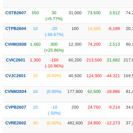
Tổng
VS-
quan
SECTOR
CSTB2607
550
30
31,000
73,500
3,612
74,
Giao
(+5.77%)
dịch
CTPB2604
10
-20
100
14,500
-6,188
20,
Tài
(-66.67%)
chính
NĂNG
CVHM2608
1,460
300
12,300
74,200
2,513
80,
Phân
LƯỢNG
(+25.86%)
tích
kỹ
CVIC2601
1,300
-160
60,200
213,500
21,682
217,
(-10.96%)
thuật
CVJC2601
Hồ
20
(0.00%)
40,500
124,900
-44,321
169,
NGUYÊN
sơ
VẬT
doanh
CVNM2604
10
(0.00%)
177,800
62,500
-18,886
81,
LIỆU
nghiệp
Tin
CVPB2607
10
-10
200
24,750
-9,214
34,
tức
(-50%)
sự
CÔNG
kiện
CVRE2602
30
(0.00%)
482,600
24,800
-12,273
37,
NGHIỆP
Tài