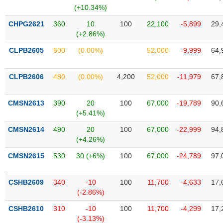
SÓC
(+10.34%)
SỨC
KHỎE
CHPG2621
360
10
100
22,100
-5,899
29,
(+2.86%)
CLPB2605
600
(0.00%)
52,000
-9,999
64,
TÀI
CLPB2606
480
(0.00%)
4,200
52,000
-11,979
67,
CHÍNH
CMSN2613
390
20
100
67,000
-19,789
90,
(+5.41%)
CMSN2614
490
20
100
67,000
-22,999
94,
CÔNG
(+4.26%)
NGHỆ
THÔNG
CMSN2615
530
30 (+6%)
100
67,000
-24,789
97,
TIN
CSHB2609
340
-10
100
11,700
-4,633
17,
(-2.86%)
CSHB2610
310
-10
100
11,700
-4,299
17,
DỊCH
(-3.13%)