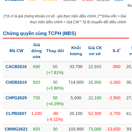
PHIẾU
Hủy
th
niêm
yết
(*)S-X là giá chứng khoán cơ sở - giá thực hiện điều chỉnh; (**)Hòa vốn = Giá
thực hiện điều chỉnh + Giá CW * Tỷ lệ chuyển đổi điều chỉnh
Theo
CÔNG
dõi
CỤ
Chứng quyền cùng TCPH (
MBS
)
đặc
ĐẦU
biệt
TƯ
Giá
Khối
Giá CK
*
Mã CW
đóng
Thay đổi
S-X
Không
lượng
cơ sở
v
cửa
được
ký
XUẤT
CACB2616
690
50
33,700
22,650
-850
25
quỹ
DỮ
(+7.81%)
LIỆU
Danh
CHDB2610
820
30
714,000
26,950
-1,050
30
mục
(+3.80%)
ETF
CHPG2629
730
30
5,000
22,100
-2,900
27
TIN
Cổ
(+4.29%)
MỚI
phiếu
CLPB2607
1,230
-80
20,100
52,300
-2,700
61
chi
Ngành
(-6.11%)
tiết
(-)
CMWG2621
820
30
103,900
73,000
-13,650
93