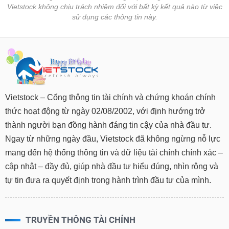
phân
Vietstock không chịu trách nhiệm đối với bất kỳ kết quả nào từ việc
tích
sử dụng các thông tin này.
(-)
Thuật
ngữ
(-)
Vietstock – Cổng thông tin tài chính và chứng khoán chính
Dịch
vụ
thức hoạt động từ ngày 02/08/2002, với định hướng trở
(-)
thành người bạn đồng hành đáng tin cậy của nhà đầu tư.
Ngay từ những ngày đầu, Vietstock đã không ngừng nỗ lực
Đào
mang đến hệ thống thông tin và dữ liệu tài chính chính xác –
tạo
cập nhật – đầy đủ, giúp nhà đầu tư hiểu đúng, nhìn rộng và
tự tin đưa ra quyết định trong hành trình đầu tư của mình.
Sách
TRUYỀN THÔNG TÀI CHÍNH
tài