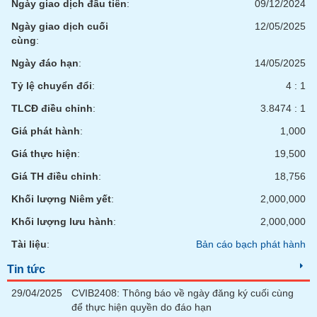
SÓC
Ngày giao dịch đầu tiên
:
09/12/2024
SỨC
Ngày giao dịch cuối
12/05/2025
KHỎE
cùng
:
Ngày đáo hạn
:
14/05/2025
Tỷ lệ chuyển đổi
:
4 : 1
TÀI
TLCĐ điều chỉnh
:
3.8474 : 1
CHÍNH
Giá phát hành
:
1,000
Giá thực hiện
:
19,500
Giá TH điều chỉnh
:
18,756
CÔNG
Khối lượng Niêm yết
:
2,000,000
NGHỆ
THÔNG
Khối lượng lưu hành
:
2,000,000
TIN
Tài liệu
:
Bản cáo bạch phát hành
Tin tức
29/04/2025
CVIB2408: Thông báo về ngày đăng ký cuối cùng
DỊCH
để thực hiện quyền do đáo hạn