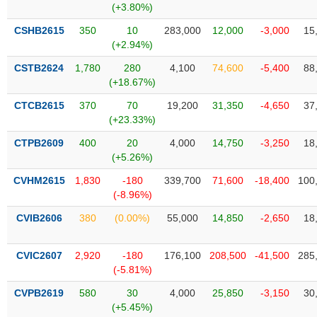
Tổng
VS-
(+3.80%)
quan
SECTOR
CSHB2615
350
10
283,000
12,000
-3,000
15
Giao
(+2.94%)
dịch
CSTB2624
1,780
280
4,100
74,600
-5,400
88
Tài
(+18.67%)
chính
NĂNG
CTCB2615
370
70
19,200
31,350
-4,650
37
Phân
LƯỢNG
(+23.33%)
tích
kỹ
CTPB2609
400
20
4,000
14,750
-3,250
18
(+5.26%)
thuật
CVHM2615
Hồ
1,830
-180
339,700
71,600
-18,400
100
NGUYÊN
(-8.96%)
sơ
VẬT
doanh
CVIB2606
380
(0.00%)
55,000
14,850
-2,650
18
LIỆU
nghiệp
Tin
CVIC2607
2,920
-180
176,100
208,500
-41,500
285
tức
(-5.81%)
sự
CÔNG
kiện
CVPB2619
580
30
4,000
25,850
-3,150
30
NGHIỆP
(+5.45%)
Tài