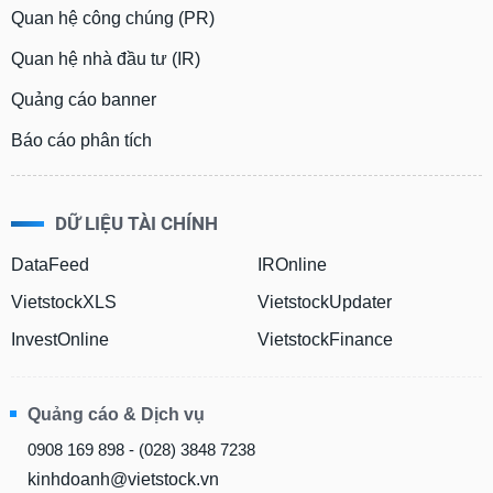
chính
Quan hệ công chúng (PR)
Quan hệ nhà đầu tư (IR)
Quảng cáo banner
Công
cụ
Báo cáo phân tích
đầu
tư
DỮ LIỆU TÀI CHÍNH
DataFeed
IROnline
Truyền
VietstockXLS
VietstockUpdater
thông
tài
InvestOnline
VietstockFinance
chính
Quảng cáo & Dịch vụ
0908 169 898 - (028) 3848 7238
Dữ
liệu
kinhdoanh@vietstock.vn