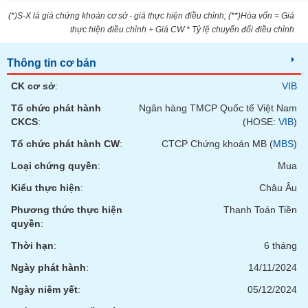
liệu
(*)S-X là giá chứng khoán cơ sở - giá thực hiện điều chỉnh; (**)Hòa vốn = Giá
thực hiện điều chỉnh + Giá CW * Tỷ lệ chuyển đổi điều chỉnh
Tâm
lý
TIÊU
Thông tin cơ bản
thị
DÙNG
trường
KHÔNG
CK cơ sở
:
VIB
THIẾT
Tổ chức phát hành
Ngân hàng TMCP Quốc tế Việt Nam
YẾU
CKCS
:
(HOSE:
VIB
)
Tổ chức phát hành CW
:
CTCP Chứng khoán MB (
MBS
)
Loại chứng quyền
:
Mua
TIÊU
Kiểu thực hiện
:
Châu Âu
DÙNG
Phương thức thực hiện
Thanh Toán Tiền
THIẾT
quyền
:
YẾU
Thời hạn
:
6 tháng
Ngày phát hành
:
14/11/2024
Ngày niêm yết
:
05/12/2024
CHĂM