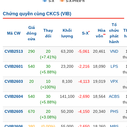
S-X
S-X-Price*n
Trạng
Chứng quyền cùng CKCS (
VIB
)
thái
NGÀNH
cổ
Tổ
phiếu
Giá
Thay
Khối
Hòa
chức
T
*
Mã CW
đóng
S-X
**
đổi
lượng
vốn
phát
h
Quy
cửa
hành
DOANH
mô
NGHIỆP
thị
CVIB2513
290
20
63,200
-5,061
20,461
VND
trường
(+7.41%)
th
Niêm
CVIB2601
540
30
23,200
-2,216
18,090
LPS
CỔ
yết
(+5.88%)
th
PHIẾU
Niêm
CVIB2603
20
10
8,100
-4,113
19,019
VPX
yết
(+100%)
th
mới
PHÁI
CVIB2604
540
30
141,100
-2,690
18,564
ACBS
Niêm
SINH
(+5.88%)
th
yết
CVIB2605
670
20
50,200
-4,150
20,340
PHS
bổ
(+3.08%)
th
sung
TRÁI
CVIB2606
380
(0.00%)
55,000
-2,650
18,260
MBS