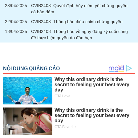
VỤ
23/04/2025
CVIB2408: Quyết định hủy niêm yết chứng quyền
TRUYỀN
có bảo đảm
THÔNG
22/04/2025
CVIB2408: Thông báo điều chỉnh chứng quyền
18/04/2025
CVIB2408: Thông báo về ngày đăng ký cuối cùng
để thực hiện quyền do đáo hạn
TIỆN
ÍCH
BẤT
ĐỘNG
SẢN
Mã
chứng
khoán
(-)