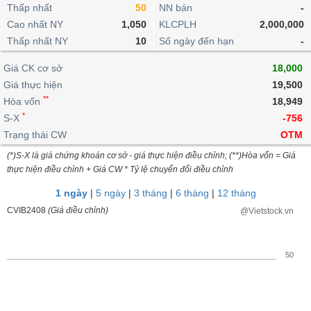
khoản
lai
Thấp nhất
50
NN bán
-
dịch
lỗ
Phân
Vĩ
Thống
Định
Cao nhất NY
1,050
KLCPLH
2,000,000
tích
mô
BẤT
Chứng
IR
Giao
kê
Chứng
giá
Thấp nhất NY
kỹ
10
Số ngày đến hạn
-
ĐỘNG
quyền
Awards
dịch
giao
quyền
thuật
SẢN
Nước
nội
dịch
Trái
Giá CK cơ sở
18,000
ngoài
Tổng
bộ
Bảng
phiếu
Giá thực hiện
19,500
Tin
quan
giá
Đào
doanh
Tự
**
Niên
tức
Hòa vốn
18,949
TÀI
trực
tạo
nghiệp
doanh
Thống
giám
*
S-X
-756
CHÍNH
tuyến
kê
Top
Trạng thái CW
OTM
Tài
giao
Bộ
cổ
liệu
(*)S-X là giá chứng khoán cơ sở - giá thực hiện điều chỉnh; (**)Hòa vốn = Giá
dịch
Dịch
lọc
phiếu
cổ
HÀNG
thực hiện điều chỉnh + Giá CW * Tỷ lệ chuyển đổi điều chỉnh
vụ
cổ
Định
đông
HÓA
Bản
phiếu
1 ngày
|
5 ngày
|
3 tháng
|
6 tháng
|
12 tháng
giá
đồ
So
CVIB2408
(Giá điều chỉnh)
@Vietstock.vn
ngành
sánh
KINH
cổ
Thống
TẾ
phiếu
kê
50
giao
Báo
dịch
cáo
THẾ
phân
GIỚI