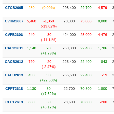
Tổng
VS-
quan
SECTOR
CTCB2605
280
(0.00%)
298,400
29,700
-4,579
Giao
dịch
CVHM2607
5,460
-1,350
78,300
73,000
8,000
(-19.82%)
Tài
chính
CVPB2606
240
-30
424,000
25,000
-4,476
NĂNG
(-11.11%)
Phân
LƯỢNG
tích
CACB2611
1,140
20
259,300
22,400
1,706
kỹ
(+1.79%)
thuật
CACB2612
790
-20
223,400
22,400
843
Hồ
(-2.47%)
NGUYÊN
sơ
VẬT
CACB2613
490
90
255,500
22,400
-19
doanh
LIỆU
(+22.50%)
nghiệp
CFPT2618
1,130
80
22,700
70,800
1,800
Tin
(+7.62%)
tức
sự
CFPT2619
860
50
28,600
70,800
-200
CÔNG
kiện
(+6.17%)
NGHIỆP
Tài