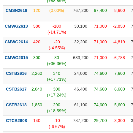
(+88.89%)
SÓC
SỨC
CMSN2618
120
(0.00%)
767,200
67,400
-8,600
KHỎE
CMWG2613
580
-100
30,100
71,000
-2,850
(-14.71%)
CMWG2614
420
-20
32,200
71,000
-4,819
TÀI
(-4.55%)
CHÍNH
CMWG2615
300
80
633,200
71,000
-6,788
(+36.36%)
CSTB2616
2,260
340
24,000
74,600
7,600
(+17.71%)
CÔNG
NGHỆ
CSTB2617
2,040
300
46,400
74,600
6,600
THÔNG
(+17.24%)
TIN
CSTB2618
1,850
290
61,100
74,600
5,600
(+18.59%)
CTCB2608
140
-10
787,200
29,700
-3,300
(-6.67%)
DỊCH