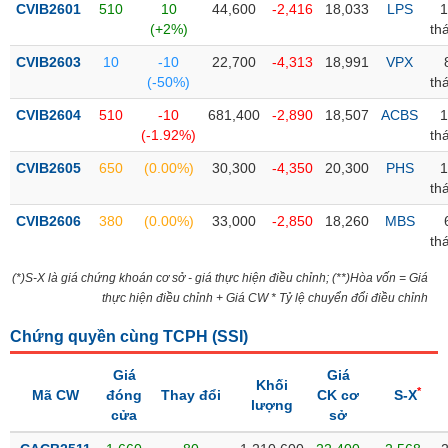
CVIB2601
510
10
44,600
-2,416
18,033
LPS
1
(+2%)
th
Trạng
thái
CVIB2603
10
-10
22,700
-4,313
18,991
VPX
NGÀNH
cổ
(-50%)
th
phiếu
CVIB2604
510
-10
681,400
-2,890
18,507
ACBS
1
Quy
(-1.92%)
th
DOANH
mô
CVIB2605
650
(0.00%)
30,300
-4,350
20,300
PHS
1
NGHIỆP
thị
th
trường
CVIB2606
380
(0.00%)
33,000
-2,850
18,260
MBS
Niêm
th
CỔ
yết
PHIẾU
(*)S-X là giá chứng khoán cơ sở - giá thực hiện điều chỉnh; (**)Hòa vốn = Giá
Niêm
thực hiện điều chỉnh + Giá CW * Tỷ lệ chuyển đổi điều chỉnh
yết
mới
Chứng quyền cùng TCPH (
SSI
)
PHÁI
Niêm
SINH
Giá
Giá
yết
Khối
*
Mã CW
đóng
Thay đổi
CK cơ
S-X
bổ
lượng
cửa
sở
sung
TRÁI