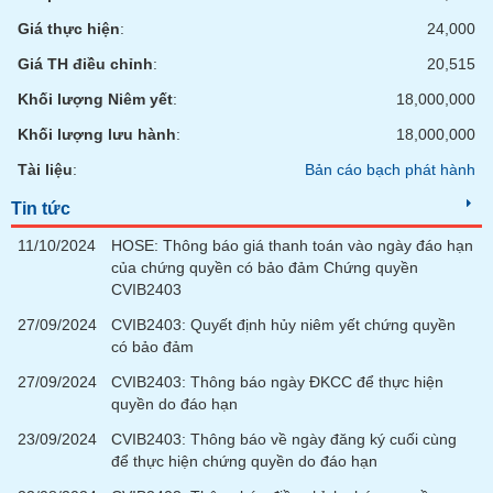
phân
tích
Giá thực hiện
:
24,000
(-)
Giá TH điều chỉnh
:
20,515
Khối lượng Niêm yết
:
18,000,000
Thuật
ngữ
Khối lượng lưu hành
:
18,000,000
(-)
Tài liệu
:
Bản cáo bạch phát hành
Tin tức
Dịch
vụ
11/10/2024
HOSE: Thông báo giá thanh toán vào ngày đáo hạn
(-)
của chứng quyền có bảo đảm Chứng quyền
CVIB2403
Đào
27/09/2024
CVIB2403: Quyết định hủy niêm yết chứng quyền
tạo
có bảo đảm
27/09/2024
CVIB2403: Thông báo ngày ĐKCC để thực hiện
quyền do đáo hạn
23/09/2024
CVIB2403: Thông báo về ngày đăng ký cuối cùng
Sách
để thực hiện chứng quyền do đáo hạn
tài