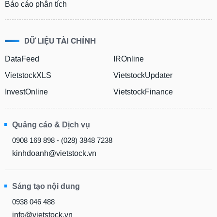
Báo cáo phân tích
DỮ LIỆU TÀI CHÍNH
DataFeed
IROnline
VietstockXLS
VietstockUpdater
InvestOnline
VietstockFinance
Quảng cáo & Dịch vụ
0908 169 898 - (028) 3848 7238
kinhdoanh@vietstock.vn
Sáng tạo nội dung
0938 046 488
info@vietstock.vn