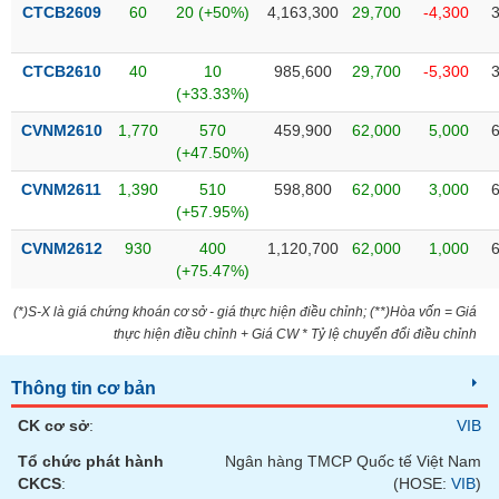
VỤ
CTCB2609
60
20 (+50%)
4,163,300
29,700
-4,300
TRUYỀN
THÔNG
CTCB2610
40
10
985,600
29,700
-5,300
(+33.33%)
CVNM2610
1,770
570
459,900
62,000
5,000
(+47.50%)
TIỆN
CVNM2611
1,390
510
598,800
62,000
3,000
ÍCH
(+57.95%)
CVNM2612
930
400
1,120,700
62,000
1,000
(+75.47%)
BẤT
(*)S-X là giá chứng khoán cơ sở - giá thực hiện điều chỉnh; (**)Hòa vốn = Giá
ĐỘNG
thực hiện điều chỉnh + Giá CW * Tỷ lệ chuyển đổi điều chỉnh
SẢN
Thông tin cơ bản
Mã
chứng
CK cơ sở
:
VIB
khoán
(-)
Tổ chức phát hành
Ngân hàng TMCP Quốc tế Việt Nam
CKCS
:
(HOSE:
VIB
)