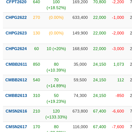
CFPT2620
640
100
169,200
70,800
-2,200
liệu
(+18.52%)
Tâm
CHPG2622
270
(0.00%)
633,400
22,000
-1,000
lý
TIÊU
thị
DÙNG
CHPG2623
130
(0.00%)
149,900
22,000
-2,000
trường
KHÔNG
THIẾT
CHPG2624
60
10 (+20%)
168,600
22,000
-3,000
YẾU
CMBB2611
850
80
35,000
24,150
1,073
(+10.39%)
TIÊU
CMBB2612
540
70
59,500
24,150
112
DÙNG
(+14.89%)
THIẾT
CMBB2613
310
50
74,300
24,150
-850
YẾU
(+19.23%)
CMSN2616
210
120
673,800
67,400
-6,600
(+133.33%)
CMSN2617
170
80
116,000
67,400
-7,600
CHĂM