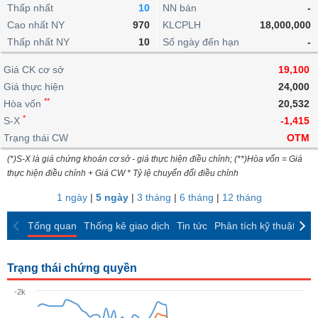
khoản
lai
Thấp nhất
10
NN bán
-
dịch
lỗ
Phân
Vĩ
Thống
Định
Cao nhất NY
970
KLCPLH
18,000,000
tích
mô
BẤT
Chứng
IR
Giao
kê
Chứng
giá
Thấp nhất NY
kỹ
10
Số ngày đến hạn
-
ĐỘNG
quyền
Awards
dịch
giao
quyền
thuật
SẢN
Nước
nội
dịch
Trái
Giá CK cơ sở
19,100
ngoài
Tổng
bộ
Bảng
phiếu
Giá thực hiện
24,000
Tin
quan
giá
Đào
doanh
Tự
**
Niên
tức
Hòa vốn
20,532
TÀI
trực
tạo
nghiệp
doanh
Thống
giám
*
S-X
-1,415
CHÍNH
tuyến
kê
Top
Trạng thái CW
OTM
Tài
giao
Bộ
cổ
liệu
(*)S-X là giá chứng khoán cơ sở - giá thực hiện điều chỉnh; (**)Hòa vốn = Giá
dịch
Dịch
lọc
phiếu
cổ
HÀNG
thực hiện điều chỉnh + Giá CW * Tỷ lệ chuyển đổi điều chỉnh
vụ
cổ
Định
đông
HÓA
Bản
phiếu
1 ngày
|
5 ngày
|
3 tháng
|
6 tháng
|
12 tháng
giá
đồ
So
ngành
Tổng quan
Thống kê giao dịch
Tin tức
Phân tích kỹ thuật
CK
sánh
KINH
cổ
Thống
TẾ
phiếu
kê
Trạng thái chứng quyền
giao
Báo
dịch
-2k
cáo
THẾ
phân
GIỚI