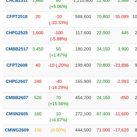
PHIẾU
CACB2511
1,660
80
1,210,600
22,400
2,568
Hủy
(+5.06%)
niêm
yết
CFPT2518
20
-10
588,600
70,800
-35,089
10
(-33.33%)
Theo
CÔNG
dõi
CHPG2525
1,600
-100
117,600
22,000
445
CỤ
đặc
(-5.88%)
ĐẦU
biệt
TƯ
CMBB2517
3,450
50
180,200
24,150
3,900
Không
(+1.47%)
được
CFPT2608
40
-10 (-20%)
199,400
70,800
-23,896
ký
XUẤT
quỹ
DỮ
LIỆU
CHPG2607
240
-40
165,900
22,000
-2,993
Danh
(-14.29%)
mục
ETF
CMBB2607
520
70
454,700
24,150
-850
TIN
(+15.56%)
Cổ
MỚI
phiếu
CMSN2605
160
10
272,100
67,400
-11,600
chi
(+6.67%)
Ngành
tiết
(-)
CMWG2609
150
(0.00%)
444,500
71,000
-17,620