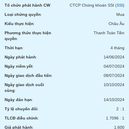
Tất cả
Cổ phiếu
Chỉ số
Chứng chỉ quỹ
Chứng q
Tổ chức phát hành CW
:
CTCP Chứng khoán SSI (
SSI
)
Loại chứng quyền
:
Mua
Lãnh
đạo
Kiểu thực hiện
:
Châu Âu
(-)
Phương thức thực hiện
Thanh Toán Tiền
Tất cả
Người nội bộ
Người liên quan
Cổ đông lớn
quyền
:
Thời hạn
:
4 tháng
Tin
Ngày phát hành
:
14/06/2024
tức
(-)
Ngày niêm yết
:
04/07/2024
Ngày giao dịch đầu tiên
:
08/07/2024
Bài
Ngày giao dịch cuối
10/10/2024
viết
của
cùng
:
tác
giả
Ngày đáo hạn
:
14/10/2024
(-)
Tỷ lệ chuyển đổi
:
2 : 1
TLCĐ điều chỉnh
:
1.7096 : 1
Báo
cáo
Giá phát hành
:
1,600