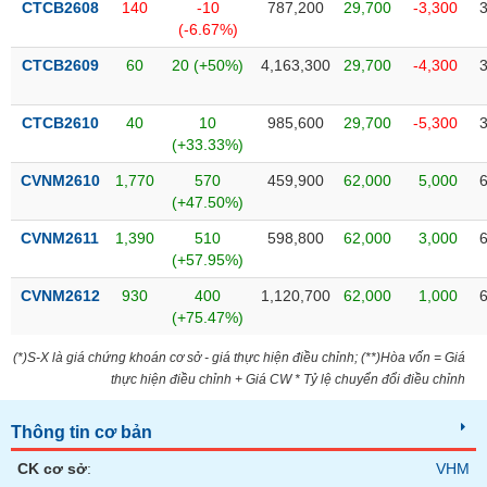
CTCB2608
140
-10
787,200
29,700
-3,300
phân
tích
(-6.67%)
(-)
CTCB2609
60
20 (+50%)
4,163,300
29,700
-4,300
Thuật
CTCB2610
40
10
985,600
29,700
-5,300
ngữ
(+33.33%)
(-)
CVNM2610
1,770
570
459,900
62,000
5,000
(+47.50%)
Dịch
vụ
CVNM2611
1,390
510
598,800
62,000
3,000
(-)
(+57.95%)
CVNM2612
930
400
1,120,700
62,000
1,000
(+75.47%)
Đào
tạo
(*)S-X là giá chứng khoán cơ sở - giá thực hiện điều chỉnh; (**)Hòa vốn = Giá
thực hiện điều chỉnh + Giá CW * Tỷ lệ chuyển đổi điều chỉnh
Thông tin cơ bản
Sách
tài
CK cơ sở
:
VHM