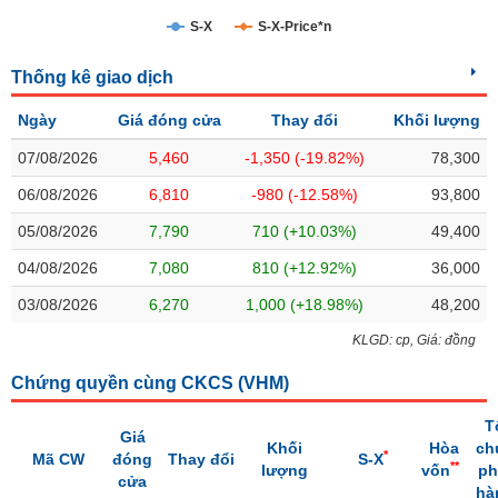
S-X
S-X-Price*n
Trạng
thái
NGÀNH
Thống kê giao dịch
cổ
phiếu
Ngày
Giá đóng cửa
Thay đổi
Khối lượng
Quy
07/08/2026
5,460
-1,350 (-19.82%)
78,300
DOANH
mô
06/08/2026
6,810
-980 (-12.58%)
93,800
NGHIỆP
thị
trường
05/08/2026
7,790
710 (+10.03%)
49,400
Niêm
04/08/2026
7,080
810 (+12.92%)
36,000
CỔ
yết
PHIẾU
03/08/2026
6,270
1,000 (+18.98%)
48,200
Niêm
yết
KLGD: cp, Giá: đồng
mới
PHÁI
Chứng quyền cùng CKCS (
VHM
)
Niêm
SINH
yết
T
Giá
bổ
Khối
Hòa
ch
*
Mã CW
đóng
Thay đổi
S-X
sung
**
lượng
vốn
ph
TRÁI
cửa
hà