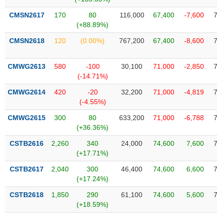
Tất cả
Cổ phiếu
Chỉ số
Chứng chỉ quỹ
Chứng q
CMSN2617
170
80
116,000
67,400
-7,600
(+88.89%)
Lãnh
đạo
CMSN2618
120
(0.00%)
767,200
67,400
-8,600
(-)
Tất cả
Người nội bộ
Người liên quan
Cổ đông lớn
CMWG2613
580
-100
30,100
71,000
-2,850
(-14.71%)
Tin
CMWG2614
420
-20
32,200
71,000
-4,819
tức
(-4.55%)
(-)
CMWG2615
300
80
633,200
71,000
-6,788
(+36.36%)
Bài
viết
CSTB2616
2,260
340
24,000
74,600
7,600
của
(+17.71%)
tác
giả
CSTB2617
2,040
300
46,400
74,600
6,600
(-)
(+17.24%)
CSTB2618
1,850
290
61,100
74,600
5,600
(+18.59%)
Báo
cáo