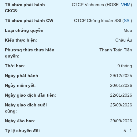
chính
Tổ chức phát hành
CTCP Vinhomes (HOSE:
VHM
)
CKCS
:
Tổ chức phát hành CW
:
CTCP Chứng khoán SSI (
SSI
)
Công
Loại chứng quyền
:
Mua
cụ
Kiểu thực hiện
:
Châu Âu
đầu
tư
Phương thức thực hiện
Thanh Toán Tiền
quyền
:
Thời hạn
:
9 tháng
Ngày phát hành
:
29/12/2025
Truyền
thông
Ngày niêm yết
:
20/01/2026
tài
Ngày giao dịch đầu tiên
:
22/01/2026
chính
Ngày giao dịch cuối
25/09/2026
cùng
:
Ngày đáo hạn
:
29/09/2026
Dữ
Tỷ lệ chuyển đổi
:
5 : 1
liệu