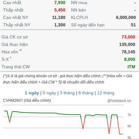
khoản
Cao nhất
7,930
NN mua
-
lai
dịch
lỗ
Phân
Vĩ
Thống
Thấp nhất
5,450
NN bán
-
Định
tích
mô
BẤT
Chứng
IR
Giao
kê
Chứng
giá
Cao nhất NY
11,180
KLCPLH
6,000,000
kỹ
ĐỘNG
quyền
Awards
dịch
giao
quyền
Thấp nhất NY
thuật
1,300
Số ngày đến hạn
51
SẢN
Nước
nội
dịch
Trái
ngoài
Tổng
bộ
Bảng
phiếu
Giá CK cơ sở
73,000
Tin
quan
giá
Đào
doanh
Tự
Giá thực hiện
135,000
Niên
tức
TÀI
trực
tạo
nghiệp
doanh
Thống
**
giám
Hòa vốn
78,145
CHÍNH
tuyến
kê
*
S-X
8,000
Top
Tài
giao
Bộ
cổ
Trạng thái CW
ITM
liệu
dịch
Dịch
lọc
phiếu
cổ
HÀNG
(*)S-X là giá chứng khoán cơ sở - giá thực hiện điều chỉnh; (**)Hòa vốn = Giá
vụ
cổ
Định
đông
HÓA
thực hiện điều chỉnh + Giá CW * Tỷ lệ chuyển đổi điều chỉnh
Bản
phiếu
giá
đồ
1 ngày
|
5 ngày
|
3 tháng
|
6 tháng
|
12 tháng
So
ngành
sánh
CVHM2607
(Giá điều chỉnh)
@Vietstock.vn
KINH
cổ
Thống
TẾ
phiếu
kê
7k
giao
Báo
6k
dịch
cáo
THẾ
phân
GIỚI
5k