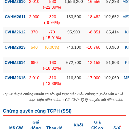
Tổng
CVHM2610
2,010
-580
1,586,200
-16,556
97,298
MS
VS-
quan
(-22.39%)
SECTOR
Giao
CVHM2611
2,900
-320
133,500
-18,482
102,652
MS
dịch
(-9.94%)
Tài
CVHM2612
370
-70
95,900
-8,851
85,414
K
chính
(-15.91%)
NĂNG
Phân
CVHM2613
540
(0.00%)
743,100
-10,768
88,968
K
LƯỢNG
tích
kỹ
CVHM2614
690
-160
672,700
-12,159
91,803
K
thuật
(-18.82%)
Hồ
NGUYÊN
CVHM2615
2,010
-310
116,800
-17,000
102,060
M
sơ
VẬT
(-13.36%)
doanh
LIỆU
nghiệp
(*)S-X là giá chứng khoán cơ sở - giá thực hiện điều chỉnh; (**)Hòa vốn = Giá
thực hiện điều chỉnh + Giá CW * Tỷ lệ chuyển đổi điều chỉnh
Tin
tức
Chứng quyền cùng TCPH (
SSI
)
sự
CÔNG
kiện
Giá
Giá
NGHIỆP
Khối
*
Mã CW
đóng
Thay đổi
CK cơ
S-X
Tài