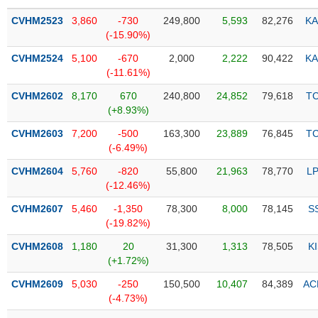
PHIẾU
Hủy
niêm
CVHM2523
3,860
-730
249,800
5,593
82,276
KA
yết
(-15.90%)
Theo
CVHM2524
5,100
-670
2,000
2,222
90,422
KA
CÔNG
dõi
(-11.61%)
CỤ
đặc
ĐẦU
CVHM2602
8,170
670
240,800
24,852
79,618
T
biệt
TƯ
(+8.93%)
Không
CVHM2603
7,200
-500
163,300
23,889
76,845
T
được
(-6.49%)
ký
XUẤT
quỹ
CVHM2604
5,760
-820
55,800
21,963
78,770
L
DỮ
(-12.46%)
LIỆU
Danh
mục
CVHM2607
5,460
-1,350
78,300
8,000
78,145
S
ETF
(-19.82%)
TIN
CVHM2608
1,180
20
31,300
1,313
78,505
K
Cổ
MỚI
(+1.72%)
phiếu
chi
CVHM2609
5,030
-250
150,500
10,407
84,389
AC
Ngành
tiết
(-)
(-4.73%)