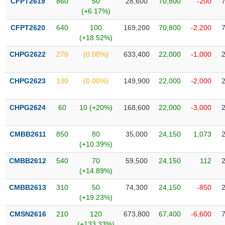
CFPT2619
860
50
28,600
70,800
-200
VỤ
(+6.17%)
TRUYỀN
THÔNG
CFPT2620
640
100
169,200
70,800
-2,200
(+18.52%)
CHPG2622
270
(0.00%)
633,400
22,000
-1,000
TIỆN
CHPG2623
130
(0.00%)
149,900
22,000
-2,000
ÍCH
CHPG2624
60
10 (+20%)
168,600
22,000
-3,000
CMBB2611
850
80
35,000
24,150
1,073
BẤT
(+10.39%)
ĐỘNG
SẢN
CMBB2612
540
70
59,500
24,150
112
(+14.89%)
Mã
CMBB2613
310
50
74,300
24,150
-850
chứng
(+19.23%)
khoán
(-)
CMSN2616
210
120
673,800
67,400
-6,600
(+133.33%)