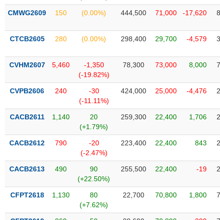
SÓC
CMWG2609
150
(0.00%)
444,500
71,000
-17,620
SỨC
KHỎE
CTCB2605
280
(0.00%)
298,400
29,700
-4,579
CVHM2607
5,460
-1,350
78,300
73,000
8,000
TÀI
(-19.82%)
CHÍNH
CVPB2606
240
-30
424,000
25,000
-4,476
(-11.11%)
CACB2611
1,140
20
259,300
22,400
1,706
(+1.79%)
CÔNG
NGHỆ
CACB2612
790
-20
223,400
22,400
843
(-2.47%)
THÔNG
TIN
CACB2613
490
90
255,500
22,400
-19
(+22.50%)
CFPT2618
1,130
80
22,700
70,800
1,800
(+7.62%)
DỊCH