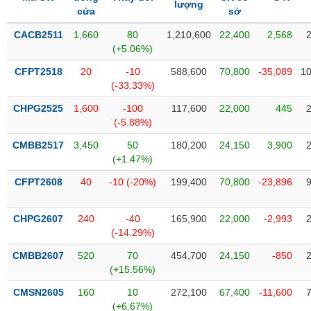
lượng
cửa
sở
liệu
CACB2511
1,660
80
1,210,600
22,400
2,568
Tâm
(+5.06%)
lý
TIÊU
thị
CFPT2518
20
-10
588,600
70,800
-35,089
10
DÙNG
trường
(-33.33%)
KHÔNG
THIẾT
CHPG2525
1,600
-100
117,600
22,000
445
YẾU
(-5.88%)
CMBB2517
3,450
50
180,200
24,150
3,900
(+1.47%)
CFPT2608
40
-10 (-20%)
199,400
70,800
-23,896
TIÊU
DÙNG
THIẾT
CHPG2607
240
-40
165,900
22,000
-2,993
YẾU
(-14.29%)
CMBB2607
520
70
454,700
24,150
-850
(+15.56%)
CMSN2605
160
10
272,100
67,400
-11,600
CHĂM
(+6.67%)