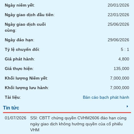
chính
Ngày niêm yết
:
20/01/2026
Ngày giao dịch đầu tiên
:
22/01/2026
Ngày giao dịch cuối
25/06/2026
Công
cùng
:
cụ
Ngày đáo hạn
:
29/06/2026
đầu
tư
Tỷ lệ chuyển đổi
:
5 : 1
Giá phát hành
:
4,800
Giá thực hiện
:
135,000
Truyền
Khối lượng Niêm yết
:
7,000,000
thông
Khối lượng lưu hành
:
7,000,000
tài
chính
Tài liệu
:
Bản cáo bạch phát hành
Tin tức
01/07/2026
SSI: CBTT chứng quyền CVHM2606 đáo hạn cùng
Dữ
ngày giao dịch không hưởng quyền của cổ phiếu
liệu
VHM