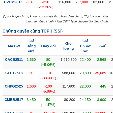
Tổng
VS-
CVHM2615
2,010
-310
116,800
-17,000
102,060
M
quan
(-13.36%)
SECTOR
Giao
(*)S-X là giá chứng khoán cơ sở - giá thực hiện điều chỉnh; (**)Hòa vốn = Giá
dịch
thực hiện điều chỉnh + Giá CW * Tỷ lệ chuyển đổi điều chỉnh
Tài
Chứng quyền cùng TCPH (
SSI
)
chính
NĂNG
Phân
Giá
Giá
LƯỢNG
Khối
*
tích
Mã CW
đóng
Thay đổi
CK cơ
S-X
lượng
kỹ
cửa
sở
thuật
CACB2511
1,660
80
1,210,600
22,400
2,568
Hồ
(+5.06%)
NGUYÊN
sơ
VẬT
CFPT2518
20
-10
588,600
70,800
-35,089
10
doanh
LIỆU
(-33.33%)
nghiệp
CHPG2525
1,600
-100
117,600
22,000
445
Tin
(-5.88%)
tức
sự
CMBB2517
3,450
50
180,200
24,150
3,900
CÔNG
kiện
(+1.47%)
NGHIỆP
Tài