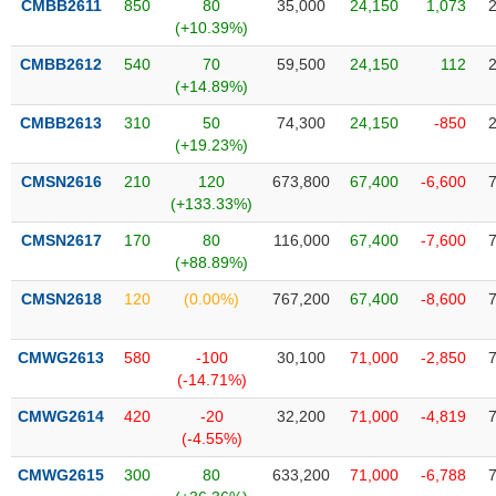
CMBB2611
850
80
35,000
24,150
1,073
VỤ
(+10.39%)
TRUYỀN
THÔNG
CMBB2612
540
70
59,500
24,150
112
(+14.89%)
CMBB2613
310
50
74,300
24,150
-850
(+19.23%)
TIỆN
CMSN2616
210
120
673,800
67,400
-6,600
ÍCH
(+133.33%)
CMSN2617
170
80
116,000
67,400
-7,600
(+88.89%)
CMSN2618
120
(0.00%)
767,200
67,400
-8,600
BẤT
ĐỘNG
SẢN
CMWG2613
580
-100
30,100
71,000
-2,850
(-14.71%)
Mã
CMWG2614
420
-20
32,200
71,000
-4,819
chứng
(-4.55%)
khoán
(-)
CMWG2615
300
80
633,200
71,000
-6,788