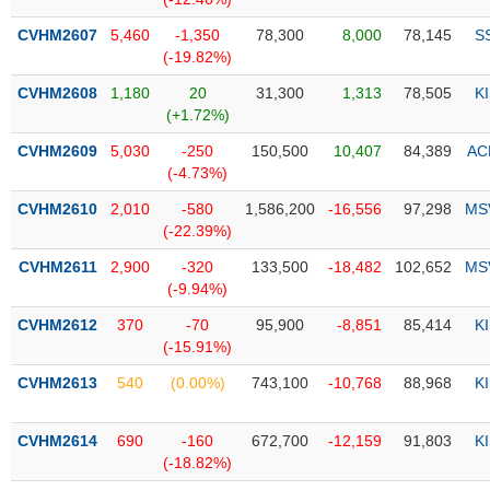
PHIẾU
Hủy
niêm
CVHM2607
5,460
-1,350
78,300
8,000
78,145
S
yết
(-19.82%)
Theo
CVHM2608
1,180
20
31,300
1,313
78,505
K
CÔNG
dõi
(+1.72%)
CỤ
đặc
ĐẦU
CVHM2609
5,030
-250
150,500
10,407
84,389
AC
biệt
TƯ
(-4.73%)
Không
CVHM2610
2,010
-580
1,586,200
-16,556
97,298
MS
được
(-22.39%)
ký
XUẤT
quỹ
DỮ
CVHM2611
2,900
-320
133,500
-18,482
102,652
MS
LIỆU
(-9.94%)
Danh
mục
CVHM2612
370
-70
95,900
-8,851
85,414
K
ETF
(-15.91%)
TIN
Cổ
CVHM2613
540
(0.00%)
743,100
-10,768
88,968
K
MỚI
phiếu
chi
Ngành
CVHM2614
690
-160
672,700
-12,159
91,803
K
tiết
(-)
(-18.82%)