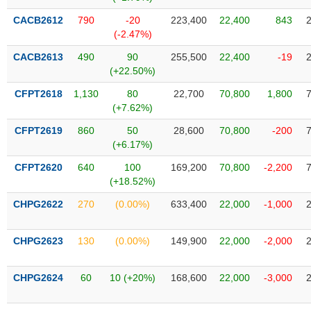
SÓC
SỨC
CACB2612
790
-20
223,400
22,400
843
KHỎE
(-2.47%)
CACB2613
490
90
255,500
22,400
-19
(+22.50%)
CFPT2618
1,130
80
22,700
70,800
1,800
TÀI
(+7.62%)
CHÍNH
CFPT2619
860
50
28,600
70,800
-200
(+6.17%)
CFPT2620
640
100
169,200
70,800
-2,200
(+18.52%)
CÔNG
NGHỆ
CHPG2622
270
(0.00%)
633,400
22,000
-1,000
THÔNG
TIN
CHPG2623
130
(0.00%)
149,900
22,000
-2,000
CHPG2624
60
10 (+20%)
168,600
22,000
-3,000
DỊCH