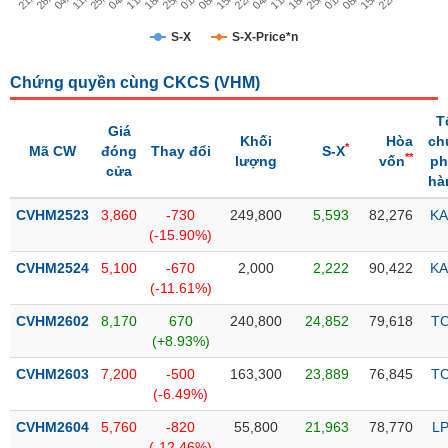
Trạng
S-X
S-X-Price*n
thái
NGÀNH
cổ
Chứng quyền cùng CKCS (
VHM
)
phiếu
T
Giá
Quy
Khối
Hòa
ch
*
Mã CW
đóng
Thay đổi
S-X
DOANH
mô
**
lượng
vốn
ph
cửa
NGHIỆP
thị
hà
trường
CVHM2523
3,860
-730
249,800
5,593
82,276
KA
Niêm
(-15.90%)
CỔ
yết
PHIẾU
CVHM2524
5,100
-670
2,000
2,222
90,422
KA
Niêm
(-11.61%)
yết
CVHM2602
8,170
670
240,800
24,852
79,618
T
mới
PHÁI
(+8.93%)
Niêm
SINH
CVHM2603
7,200
-500
163,300
23,889
76,845
T
yết
(-6.49%)
bổ
sung
CVHM2604
5,760
-820
55,800
21,963
78,770
L
TRÁI
(-12.46%)