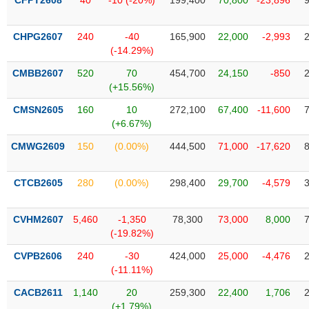
CFPT2608
40
-10 (-20%)
199,400
70,800
-23,896
liệu
CHPG2607
240
-40
165,900
22,000
-2,993
Tâm
(-14.29%)
lý
TIÊU
thị
DÙNG
CMBB2607
520
70
454,700
24,150
-850
trường
KHÔNG
(+15.56%)
THIẾT
CMSN2605
160
10
272,100
67,400
-11,600
YẾU
(+6.67%)
CMWG2609
150
(0.00%)
444,500
71,000
-17,620
CTCB2605
280
(0.00%)
298,400
29,700
-4,579
TIÊU
DÙNG
THIẾT
CVHM2607
5,460
-1,350
78,300
73,000
8,000
YẾU
(-19.82%)
CVPB2606
240
-30
424,000
25,000
-4,476
(-11.11%)
CACB2611
1,140
20
259,300
22,400
1,706
CHĂM
(+1.79%)