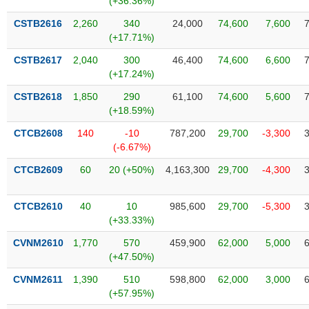
(+36.36%)
Tất cả
Cổ phiếu
Chỉ số
Chứng chỉ quỹ
Chứng q
CSTB2616
2,260
340
24,000
74,600
7,600
(+17.71%)
Lãnh
đạo
CSTB2617
2,040
300
46,400
74,600
6,600
(-)
(+17.24%)
Tất cả
Người nội bộ
Người liên quan
Cổ đông lớn
CSTB2618
1,850
290
61,100
74,600
5,600
(+18.59%)
Tin
CTCB2608
140
-10
787,200
29,700
-3,300
tức
(-6.67%)
(-)
CTCB2609
60
20 (+50%)
4,163,300
29,700
-4,300
Bài
viết
CTCB2610
40
10
985,600
29,700
-5,300
của
(+33.33%)
tác
giả
CVNM2610
1,770
570
459,900
62,000
5,000
(-)
(+47.50%)
CVNM2611
1,390
510
598,800
62,000
3,000
Báo
(+57.95%)
cáo