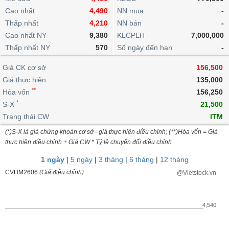
khoản
lai
dịch
lỗ
Phân
Vĩ
Cao nhất
4,490
NN mua
-
Thống
Định
tích
mô
BẤT
Chứng
IR
Thấp nhất
4,210
NN bán
-
Giao
kê
Chứng
giá
kỹ
ĐỘNG
quyền
Awards
Cao nhất NY
9,380
KLCPLH
7,000,000
dịch
giao
quyền
thuật
SẢN
Nước
nội
dịch
Thấp nhất NY
570
Số ngày đến hạn
-
Trái
ngoài
Tổng
bộ
Bảng
phiếu
Tin
quan
Giá CK cơ sở
156,500
giá
Đào
doanh
Tự
Niên
tức
TÀI
trực
tạo
Giá thực hiện
135,000
nghiệp
doanh
Thống
giám
CHÍNH
tuyến
**
Hòa vốn
156,250
kê
Top
Tài
*
S-X
21,500
giao
Bộ
cổ
liệu
dịch
Dịch
Trạng thái CW
lọc
ITM
phiếu
cổ
HÀNG
vụ
cổ
Định
(*)S-X là giá chứng khoán cơ sở - giá thực hiện điều chỉnh; (**)Hòa vốn = Giá
đông
HÓA
Bản
phiếu
thực hiện điều chỉnh + Giá CW * Tỷ lệ chuyển đổi điều chỉnh
giá
đồ
So
ngành
1 ngày
|
5 ngày
|
3 tháng
|
6 tháng
|
12 tháng
sánh
KINH
CVHM2606
(Giá điều chỉnh)
@Vietstock.vn
cổ
Thống
TẾ
phiếu
kê
giao
Báo
4,540
dịch
cáo
THẾ
phân
GIỚI