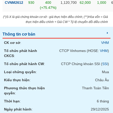
phân
CVNM2612
930
400
1,120,700
62,000
1,000
tích
(+75.47%)
(-)
(*)S-X là giá chứng khoán cơ sở - giá thực hiện điều chỉnh; (**)Hòa vốn = Giá
thực hiện điều chỉnh + Giá CW * Tỷ lệ chuyển đổi điều chỉnh
Thuật
ngữ
(-)
Thông tin cơ bản
CK cơ sở
:
VHM
Dịch
Tổ chức phát hành
CTCP Vinhomes (HOSE:
VHM
)
vụ
CKCS
:
(-)
Tổ chức phát hành CW
:
CTCP Chứng khoán SSI (
SSI
)
Loại chứng quyền
:
Mua
Đào
tạo
Kiểu thực hiện
:
Châu Âu
Phương thức thực hiện
Thanh Toán Tiền
quyền
:
Thời hạn
:
6 tháng
Sách
tài
Ngày phát hành
:
29/12/2025