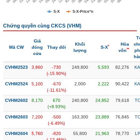
Trạng
S-X
S-X-Price*n
thái
NGÀNH
cổ
Chứng quyền cùng CKCS (
VHM
)
phiếu
T
Giá
Quy
Khối
Hòa
ch
*
Mã CW
đóng
Thay đổi
S-X
DOANH
mô
**
lượng
vốn
ph
cửa
NGHIỆP
thị
hà
trường
CVHM2523
3,860
-730
249,800
5,593
82,276
KA
Niêm
(-15.90%)
CỔ
yết
PHIẾU
CVHM2524
5,100
-670
2,000
2,222
90,422
KA
Niêm
(-11.61%)
yết
CVHM2602
8,170
670
240,800
24,852
79,618
T
mới
PHÁI
(+8.93%)
Niêm
SINH
CVHM2603
7,200
-500
163,300
23,889
76,845
T
yết
(-6.49%)
bổ
sung
CVHM2604
5,760
-820
55,800
21,963
78,770
L
TRÁI
(-12.46%)