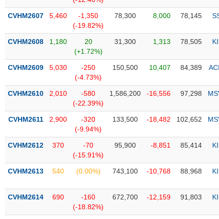
PHIẾU
Hủy
niêm
CVHM2607
5,460
-1,350
78,300
8,000
78,145
S
yết
(-19.82%)
Theo
CVHM2608
1,180
20
31,300
1,313
78,505
K
CÔNG
dõi
(+1.72%)
CỤ
đặc
ĐẦU
CVHM2609
5,030
-250
150,500
10,407
84,389
AC
biệt
TƯ
(-4.73%)
Không
CVHM2610
2,010
-580
1,586,200
-16,556
97,298
MS
được
(-22.39%)
ký
XUẤT
quỹ
DỮ
CVHM2611
2,900
-320
133,500
-18,482
102,652
MS
LIỆU
(-9.94%)
Danh
mục
CVHM2612
370
-70
95,900
-8,851
85,414
K
ETF
(-15.91%)
TIN
Cổ
CVHM2613
540
(0.00%)
743,100
-10,768
88,968
K
MỚI
phiếu
chi
Ngành
CVHM2614
690
-160
672,700
-12,159
91,803
K
tiết
(-)
(-18.82%)