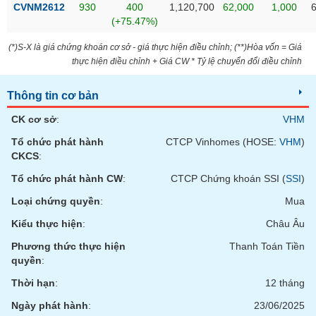
phân
CVNM2612
930
400
1,120,700
62,000
1,000
tích
(+75.47%)
(-)
(*)S-X là giá chứng khoán cơ sở - giá thực hiện điều chỉnh; (**)Hòa vốn = Giá
thực hiện điều chỉnh + Giá CW * Tỷ lệ chuyển đổi điều chỉnh
Thuật
ngữ
(-)
Thông tin cơ bản
CK cơ sở
:
VHM
Dịch
Tổ chức phát hành
CTCP Vinhomes (HOSE:
VHM
)
vụ
CKCS
:
(-)
Tổ chức phát hành CW
:
CTCP Chứng khoán SSI (
SSI
)
Loại chứng quyền
:
Mua
Đào
tạo
Kiểu thực hiện
:
Châu Âu
Phương thức thực hiện
Thanh Toán Tiền
quyền
:
Thời hạn
:
12 tháng
Sách
tài
Ngày phát hành
:
23/06/2025