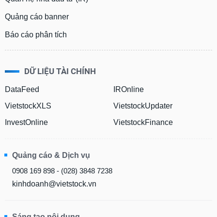
Quảng cáo banner
Báo cáo phân tích
DỮ LIỆU TÀI CHÍNH
DataFeed
IROnline
VietstockXLS
VietstockUpdater
InvestOnline
VietstockFinance
Quảng cáo & Dịch vụ
0908 169 898 - (028) 3848 7238
kinhdoanh@vietstock.vn
Sáng tạo nội dung