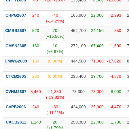
CFPT2608
40
-10 (-20%)
199,400
70,800
-23,896
liệu
CHPG2607
240
-40
165,900
22,000
-2,993
Tâm
(-14.29%)
lý
TIÊU
thị
DÙNG
CMBB2607
520
70
454,700
24,150
-850
trường
KHÔNG
(+15.56%)
THIẾT
CMSN2605
160
10
272,100
67,400
-11,600
YẾU
(+6.67%)
CMWG2609
150
(0.00%)
444,500
71,000
-17,620
CTCB2605
280
(0.00%)
298,400
29,700
-4,579
TIÊU
DÙNG
THIẾT
CVHM2607
5,460
-1,350
78,300
73,000
8,000
YẾU
(-19.82%)
CVPB2606
240
-30
424,000
25,000
-4,476
(-11.11%)
CACB2611
1,140
20
259,300
22,400
1,706
CHĂM
(+1.79%)