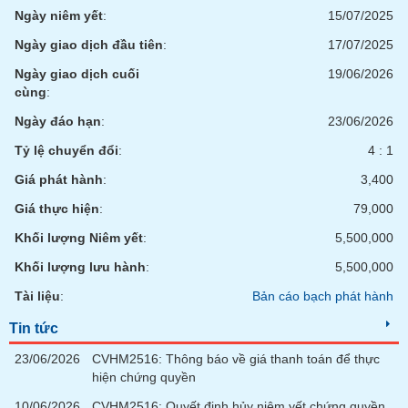
chính
Ngày niêm yết
:
15/07/2025
Ngày giao dịch đầu tiên
:
17/07/2025
Ngày giao dịch cuối
19/06/2026
Công
cùng
:
cụ
Ngày đáo hạn
:
23/06/2026
đầu
tư
Tỷ lệ chuyển đổi
:
4 : 1
Giá phát hành
:
3,400
Giá thực hiện
:
79,000
Truyền
Khối lượng Niêm yết
:
5,500,000
thông
Khối lượng lưu hành
:
5,500,000
tài
chính
Tài liệu
:
Bản cáo bạch phát hành
Tin tức
23/06/2026
CVHM2516: Thông báo về giá thanh toán để thực
Dữ
hiện chứng quyền
liệu
10/06/2026
CVHM2516: Quyết định hủy niêm yết chứng quyền