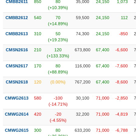
CMBB2611
850
80
35,000
24,150
1,073
VỤ
(+10.39%)
TRUYỀN
THÔNG
CMBB2612
540
70
59,500
24,150
112
(+14.89%)
CMBB2613
310
50
74,300
24,150
-850
(+19.23%)
TIỆN
CMSN2616
210
120
673,800
67,400
-6,600
ÍCH
(+133.33%)
CMSN2617
170
80
116,000
67,400
-7,600
(+88.89%)
CMSN2618
120
(0.00%)
767,200
67,400
-8,600
BẤT
ĐỘNG
SẢN
CMWG2613
580
-100
30,100
71,000
-2,850
(-14.71%)
Mã
CMWG2614
420
-20
32,200
71,000
-4,819
chứng
(-4.55%)
khoán
(-)
CMWG2615
300
80
633,200
71,000
-6,788