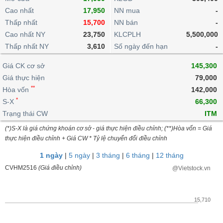
khoản
lai
dịch
lỗ
Phân
Vĩ
Cao nhất
17,950
NN mua
-
Thống
Định
tích
mô
BẤT
Chứng
IR
Thấp nhất
15,700
NN bán
-
Giao
kê
Chứng
giá
kỹ
ĐỘNG
quyền
Awards
Cao nhất NY
23,750
KLCPLH
5,500,000
dịch
giao
quyền
thuật
SẢN
Nước
nội
dịch
Thấp nhất NY
3,610
Số ngày đến hạn
-
Trái
ngoài
Tổng
bộ
Bảng
phiếu
Tin
quan
Giá CK cơ sở
145,300
giá
Đào
doanh
Tự
Niên
tức
TÀI
trực
tạo
Giá thực hiện
79,000
nghiệp
doanh
Thống
giám
CHÍNH
tuyến
**
Hòa vốn
142,000
kê
Top
Tài
*
S-X
66,300
giao
Bộ
cổ
liệu
dịch
Dịch
Trạng thái CW
lọc
ITM
phiếu
cổ
HÀNG
vụ
cổ
Định
(*)S-X là giá chứng khoán cơ sở - giá thực hiện điều chỉnh; (**)Hòa vốn = Giá
đông
HÓA
Bản
phiếu
thực hiện điều chỉnh + Giá CW * Tỷ lệ chuyển đổi điều chỉnh
giá
đồ
So
ngành
1 ngày
|
5 ngày
|
3 tháng
|
6 tháng
|
12 tháng
sánh
KINH
CVHM2516
(Giá điều chỉnh)
@Vietstock.vn
cổ
Thống
TẾ
phiếu
kê
giao
Báo
15,710
dịch
cáo
THẾ
phân
GIỚI