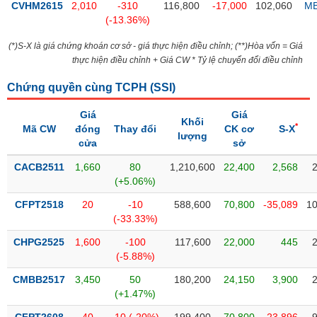
Tổng
VS-
CVHM2615
2,010
-310
116,800
-17,000
102,060
M
quan
(-13.36%)
SECTOR
Giao
(*)S-X là giá chứng khoán cơ sở - giá thực hiện điều chỉnh; (**)Hòa vốn = Giá
dịch
thực hiện điều chỉnh + Giá CW * Tỷ lệ chuyển đổi điều chỉnh
Tài
Chứng quyền cùng TCPH (
SSI
)
chính
NĂNG
Phân
Giá
Giá
LƯỢNG
Khối
*
tích
Mã CW
đóng
Thay đổi
CK cơ
S-X
lượng
kỹ
cửa
sở
thuật
CACB2511
1,660
80
1,210,600
22,400
2,568
Hồ
(+5.06%)
NGUYÊN
sơ
VẬT
CFPT2518
20
-10
588,600
70,800
-35,089
10
doanh
LIỆU
(-33.33%)
nghiệp
CHPG2525
1,600
-100
117,600
22,000
445
Tin
(-5.88%)
tức
sự
CMBB2517
3,450
50
180,200
24,150
3,900
CÔNG
kiện
(+1.47%)
NGHIỆP
Tài