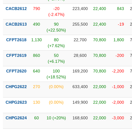
SÓC
SỨC
CACB2612
790
-20
223,400
22,400
843
KHỎE
(-2.47%)
CACB2613
490
90
255,500
22,400
-19
(+22.50%)
CFPT2618
1,130
80
22,700
70,800
1,800
TÀI
(+7.62%)
CHÍNH
CFPT2619
860
50
28,600
70,800
-200
(+6.17%)
CFPT2620
640
100
169,200
70,800
-2,200
(+18.52%)
CÔNG
NGHỆ
CHPG2622
270
(0.00%)
633,400
22,000
-1,000
THÔNG
TIN
CHPG2623
130
(0.00%)
149,900
22,000
-2,000
CHPG2624
60
10 (+20%)
168,600
22,000
-3,000
DỊCH