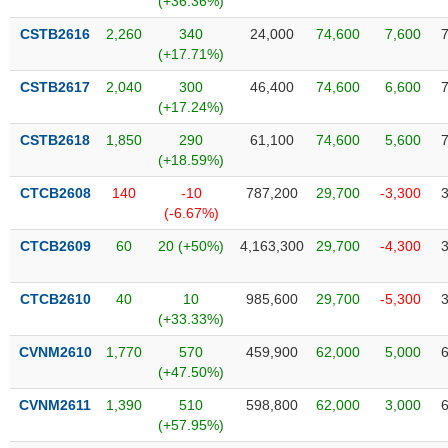
(+36.36%)
Tất cả
Cổ phiếu
Chỉ số
Chứng chỉ quỹ
Chứng q
CSTB2616
2,260
340
24,000
74,600
7,600
(+17.71%)
Lãnh
đạo
CSTB2617
2,040
300
46,400
74,600
6,600
(-)
(+17.24%)
Tất cả
Người nội bộ
Người liên quan
Cổ đông lớn
CSTB2618
1,850
290
61,100
74,600
5,600
(+18.59%)
Tin
CTCB2608
140
-10
787,200
29,700
-3,300
tức
(-6.67%)
(-)
CTCB2609
60
20 (+50%)
4,163,300
29,700
-4,300
Bài
viết
CTCB2610
40
10
985,600
29,700
-5,300
của
(+33.33%)
tác
giả
CVNM2610
1,770
570
459,900
62,000
5,000
(-)
(+47.50%)
CVNM2611
1,390
510
598,800
62,000
3,000
Báo
(+57.95%)
cáo