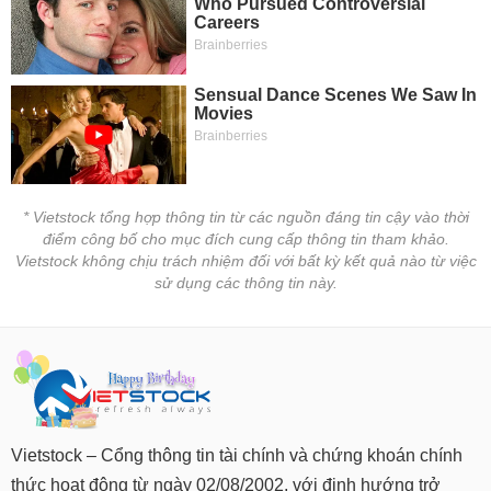
tài
chính
* Vietstock tổng hợp thông tin từ các nguồn đáng tin cậy vào thời
điểm công bố cho mục đích cung cấp thông tin tham khảo.
Vietstock không chịu trách nhiệm đối với bất kỳ kết quả nào từ việc
sử dụng các thông tin này.
Vietstock – Cổng thông tin tài chính và chứng khoán chính
thức hoạt động từ ngày 02/08/2002, với định hướng trở