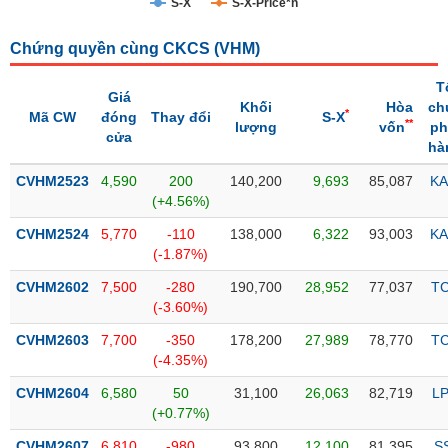
S-X
S-X-Price*n
Trạng
Chứng quyền cùng CKCS (
VHM
)
thái
NGÀNH
cổ
T
phiếu
Giá
Khối
Hòa
ch
*
Mã CW
đóng
Thay đổi
S-X
**
lượng
vốn
ph
Quy
cửa
hà
DOANH
mô
NGHIỆP
thị
CVHM2523
4,590
200
140,200
9,693
85,087
KA
trường
(+4.56%)
Niêm
CVHM2524
5,770
-110
138,000
6,322
93,003
KA
CỔ
yết
(-1.87%)
PHIẾU
Niêm
CVHM2602
7,500
-280
190,700
28,952
77,037
T
yết
(-3.60%)
mới
PHÁI
CVHM2603
7,700
-350
178,200
27,989
78,770
T
Niêm
SINH
(-4.35%)
yết
CVHM2604
6,580
50
31,100
26,063
82,719
L
bổ
(+0.77%)
sung
TRÁI
CVHM2607
6,810
-980
93,800
12,100
81,395
S