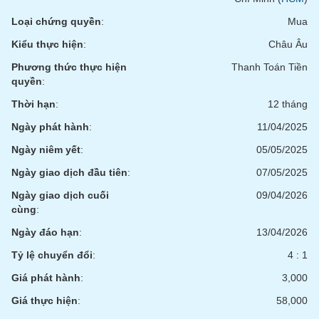
Tất cả
Cổ phiếu
Chỉ số
Chứng chỉ quỹ
Chứng q
Loại chứng quyền
:
Mua
Lãnh
Kiểu thực hiện
:
Châu Âu
đạo
(-)
Phương thức thực hiện
Thanh Toán Tiền
quyền
:
Tất cả
Người nội bộ
Người liên quan
Cổ đông lớn
Thời hạn
:
12 tháng
Ngày phát hành
:
11/04/2025
Tin
tức
Ngày niêm yết
:
05/05/2025
(-)
Ngày giao dịch đầu tiên
:
07/05/2025
Ngày giao dịch cuối
09/04/2026
Bài
cùng
:
viết
của
Ngày đáo hạn
:
13/04/2026
tác
giả
Tỷ lệ chuyển đổi
:
4 : 1
(-)
Giá phát hành
:
3,000
Giá thực hiện
:
58,000
Báo
cáo