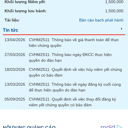
Khối lượng Niêm yết
:
1,500,000
phân
tích
Khối lượng lưu hành
:
1,500,000
(-)
Tài liệu
:
Bản cáo bạch phát hành
Thuật
Tin tức
ngữ
(-)
13/04/2026
CVHM2511: Thông báo về giá thanh toán để thực
hiện chứng quyền
27/03/2026
CVHM2511: Thông báo ngày ĐKCC thực hiện
Dịch
quyền do đáo hạn
vụ
(-)
18/03/2026
CVHM2511: Quyết định về việc hủy niêm yết chứng
quyền có bảo đảm
Đào
13/03/2026
CVHM2511: Thông báo về ngày đăng ký cuối cùng
tạo
để thực hiện quyền do đáo hạn
05/09/2025
CVHM2511: Quyết định về việc thay đổi đăng ký
niêm yết chứng quyền có bảo đảm
Sách
tài