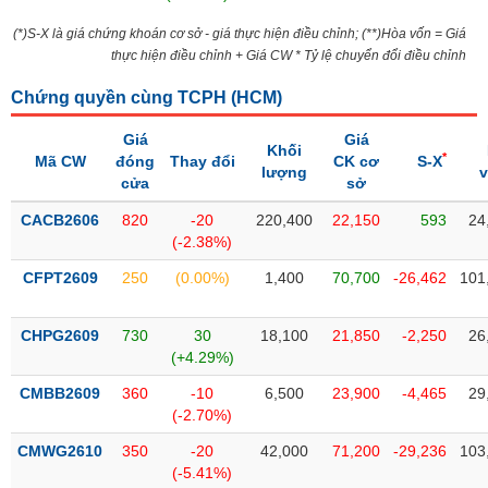
Tổng
VS-
quan
SECTOR
(*)S-X là giá chứng khoán cơ sở - giá thực hiện điều chỉnh; (**)Hòa vốn = Giá
thực hiện điều chỉnh + Giá CW * Tỷ lệ chuyển đổi điều chỉnh
Giao
dịch
Chứng quyền cùng TCPH (
HCM
)
Tài
chính
Giá
Giá
Khối
NĂNG
*
Mã CW
đóng
Thay đổi
CK cơ
S-X
lượng
Phân
LƯỢNG
cửa
sở
tích
CACB2606
kỹ
820
-20
220,400
22,150
593
24
(-2.38%)
thuật
Hồ
CFPT2609
250
(0.00%)
1,400
70,700
-26,462
101
NGUYÊN
sơ
VẬT
doanh
CHPG2609
730
30
18,100
21,850
-2,250
26
LIỆU
nghiệp
(+4.29%)
Tin
CMBB2609
360
-10
6,500
23,900
-4,465
29
tức
(-2.70%)
sự
CÔNG
kiện
CMWG2610
350
-20
42,000
71,200
-29,236
103
NGHIỆP
(-5.41%)
Tài