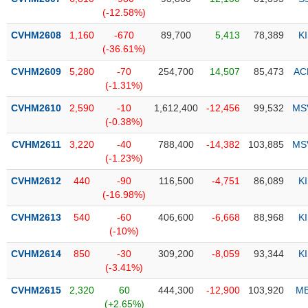
PHIẾU
Hủy
(-12.58%)
niêm
yết
CVHM2608
1,160
-670
89,700
5,413
78,389
K
(-36.61%)
Theo
CÔNG
dõi
CVHM2609
5,280
-70
254,700
14,507
85,473
AC
CỤ
đặc
(-1.31%)
ĐẦU
biệt
TƯ
CVHM2610
2,590
-10
1,612,400
-12,456
99,532
MS
Không
(-0.38%)
được
CVHM2611
3,220
-40
788,400
-14,382
103,885
MS
ký
XUẤT
(-1.23%)
quỹ
DỮ
LIỆU
CVHM2612
440
-90
116,500
-4,751
86,089
K
Danh
(-16.98%)
mục
ETF
CVHM2613
540
-60
406,600
-6,668
88,968
K
TIN
(-10%)
Cổ
MỚI
CVHM2614
phiếu
850
-30
309,200
-8,059
93,344
K
(-3.41%)
chi
Ngành
tiết
(-)
CVHM2615
2,320
60
444,300
-12,900
103,920
M
(+2.65%)