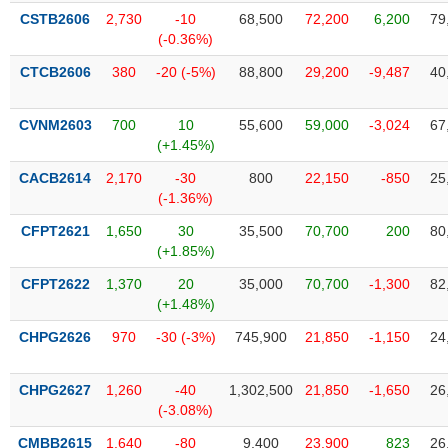
liệu
CSTB2606
2,730
-10
68,500
72,200
6,200
79
(-0.36%)
Tâm
CTCB2606
380
-20 (-5%)
88,800
29,200
-9,487
40
lý
TIÊU
thị
DÙNG
trường
KHÔNG
CVNM2603
700
10
55,600
59,000
-3,024
67
(+1.45%)
THIẾT
YẾU
CACB2614
2,170
-30
800
22,150
-850
25
(-1.36%)
CFPT2621
1,650
30
35,500
70,700
200
80
(+1.85%)
TIÊU
CFPT2622
1,370
20
35,000
70,700
-1,300
82
DÙNG
(+1.48%)
THIẾT
YẾU
CHPG2626
970
-30 (-3%)
745,900
21,850
-1,150
24
CHPG2627
1,260
-40
1,302,500
21,850
-1,650
26
(-3.08%)
CHĂM
CMBB2615
1,640
-80
9,400
23,900
823
26