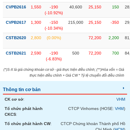
VỤ
CVPB2616
1,550
-190
40,600
25,150
150
28
TRUYỀN
(-10.92%)
THÔNG
CVPB2617
1,300
-150
215,000
25,150
-350
29
(-10.34%)
CSTB2620
2,800
(0.00%)
72,200
2,200
81
TIỆN
ÍCH
CSTB2621
2,590
-190
500
72,200
700
84
(-6.83%)
(*)S-X là giá chứng khoán cơ sở - giá thực hiện điều chỉnh; (**)Hòa vốn = Giá
thực hiện điều chỉnh + Giá CW * Tỷ lệ chuyển đổi điều chỉnh
BẤT
ĐỘNG
Thông tin cơ bản
SẢN
CK cơ sở
:
VHM
Mã
Tổ chức phát hành
CTCP Vinhomes (HOSE:
VHM
)
chứng
CKCS
:
khoán
(-)
Tổ chức phát hành CW
:
CTCP Chứng khoán Thành phố Hồ
Chí Minh (
HCM
)