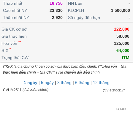
khoản
lai
Thấp nhất
16,750
NN bán
-
dịch
lỗ
Phân
Vĩ
Thống
Định
Cao nhất NY
23,330
KLCPLH
1,500,000
tích
mô
BẤT
Chứng
IR
Giao
kê
Chứng
giá
Thấp nhất NY
kỹ
2,920
Số ngày đến hạn
-
ĐỘNG
quyền
Awards
dịch
giao
quyền
thuật
SẢN
Nước
nội
dịch
Trái
Giá CK cơ sở
122,000
ngoài
Tổng
bộ
Bảng
phiếu
Giá thực hiện
58,000
Tin
quan
giá
Đào
doanh
Tự
**
Niên
tức
Hòa vốn
125,000
TÀI
trực
tạo
nghiệp
doanh
Thống
giám
*
S-X
64,000
CHÍNH
tuyến
kê
Top
Trạng thái CW
ITM
Tài
giao
Bộ
cổ
liệu
(*)S-X là giá chứng khoán cơ sở - giá thực hiện điều chỉnh; (**)Hòa vốn = Giá
dịch
Dịch
lọc
phiếu
cổ
HÀNG
thực hiện điều chỉnh + Giá CW * Tỷ lệ chuyển đổi điều chỉnh
vụ
cổ
Định
đông
HÓA
Bản
phiếu
1 ngày
|
5 ngày
|
3 tháng
|
6 tháng
|
12 tháng
giá
đồ
So
CVHM2511
(Giá điều chỉnh)
@Vietstock.vn
ngành
sánh
KINH
cổ
Thống
TẾ
phiếu
kê
14,600
giao
Báo
dịch
cáo
THẾ
phân
GIỚI