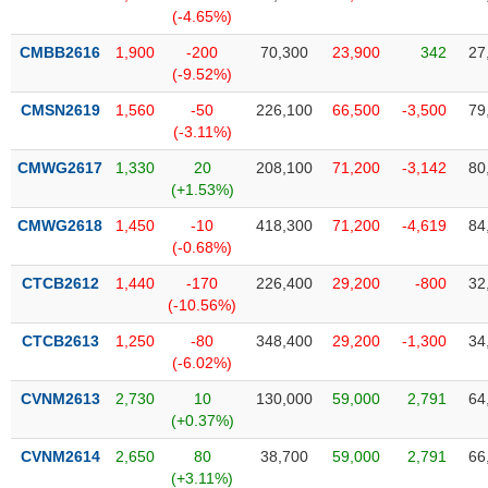
SÓC
(-4.65%)
SỨC
KHỎE
CMBB2616
1,900
-200
70,300
23,900
342
27
(-9.52%)
CMSN2619
1,560
-50
226,100
66,500
-3,500
79
(-3.11%)
TÀI
CMWG2617
1,330
20
208,100
71,200
-3,142
80
CHÍNH
(+1.53%)
CMWG2618
1,450
-10
418,300
71,200
-4,619
84
(-0.68%)
CTCB2612
1,440
-170
226,400
29,200
-800
32
CÔNG
(-10.56%)
NGHỆ
THÔNG
CTCB2613
1,250
-80
348,400
29,200
-1,300
34
(-6.02%)
TIN
CVNM2613
2,730
10
130,000
59,000
2,791
64
(+0.37%)
CVNM2614
2,650
80
38,700
59,000
2,791
66
DỊCH
(+3.11%)