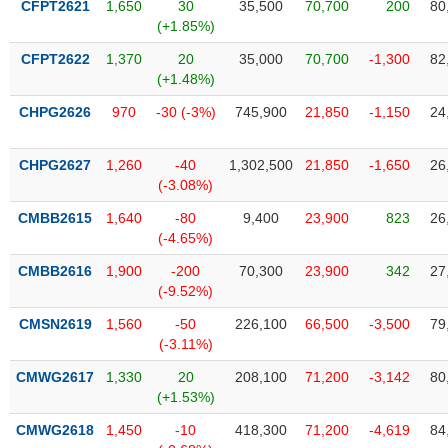
CFPT2621
1,650
30
35,500
70,700
200
80
liệu
(+1.85%)
Tâm
CFPT2622
1,370
20
35,000
70,700
-1,300
82
lý
(+1.48%)
TIÊU
thị
DÙNG
CHPG2626
970
-30 (-3%)
745,900
21,850
-1,150
24
trường
KHÔNG
THIẾT
CHPG2627
1,260
-40
1,302,500
21,850
-1,650
26
YẾU
(-3.08%)
CMBB2615
1,640
-80
9,400
23,900
823
26
(-4.65%)
TIÊU
CMBB2616
1,900
-200
70,300
23,900
342
27
DÙNG
(-9.52%)
THIẾT
CMSN2619
1,560
-50
226,100
66,500
-3,500
79
YẾU
(-3.11%)
CMWG2617
1,330
20
208,100
71,200
-3,142
80
(+1.53%)
CMWG2618
1,450
-10
418,300
71,200
-4,619
84
CHĂM