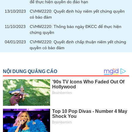
để thực hiện quyền do đáo hạn
phân
tích
13/10/2023
CVHM2220: Quyết định hủy niêm yết chứng quyền
(-)
có bảo đảm
11/10/2023
CVHM2220: Thông báo ngày ĐKCC để thực hiện
Thuật
chứng quyền
ngữ
(-)
04/01/2023
CVHM2220: Quyết định chấp thuận niêm yết chứng
quyền có bảo đảm
Dịch
vụ
(-)
Đào
tạo
Sách
tài