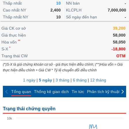
khoản
lai
Thấp nhất
10
NN bán
-
dịch
lỗ
Phân
Vĩ
Thống
Định
Cao nhất NY
2,400
KLCPLH
7,000,000
tích
mô
BẤT
Chứng
IR
Giao
kê
Chứng
giá
Thấp nhất NY
kỹ
10
Số ngày đến hạn
-
ĐỘNG
quyền
Awards
dịch
giao
quyền
thuật
SẢN
Nước
nội
dịch
Trái
Giá CK cơ sở
39,200
ngoài
Tổng
bộ
Bảng
phiếu
Giá thực hiện
58,000
Tin
quan
giá
Đào
doanh
Tự
**
Niên
tức
Hòa vốn
58,050
TÀI
trực
tạo
nghiệp
doanh
Thống
giám
*
S-X
-18,800
CHÍNH
tuyến
kê
Top
Trạng thái CW
OTM
Tài
giao
Bộ
cổ
liệu
(*)S-X là giá chứng khoán cơ sở - giá thực hiện điều chỉnh; (**)Hòa vốn = Giá
dịch
Dịch
lọc
phiếu
cổ
HÀNG
thực hiện điều chỉnh + Giá CW * Tỷ lệ chuyển đổi điều chỉnh
vụ
cổ
Định
đông
HÓA
Bản
phiếu
1 ngày
|
5 ngày
|
3 tháng
|
6 tháng
|
12 tháng
giá
đồ
So
ngành
Tổng quan
Thống kê giao dịch
Tin tức
Phân tích kỹ thuật
CK
sánh
KINH
cổ
Thống
TẾ
phiếu
kê
Trạng thái chứng quyền
giao
Báo
dịch
10k
cáo
THẾ
phân
GIỚI