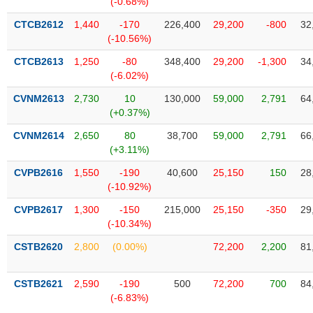
(-0.68%)
SÓC
SỨC
CTCB2612
1,440
-170
226,400
29,200
-800
32
KHỎE
(-10.56%)
CTCB2613
1,250
-80
348,400
29,200
-1,300
34
(-6.02%)
CVNM2613
2,730
10
130,000
59,000
2,791
64
TÀI
(+0.37%)
CHÍNH
CVNM2614
2,650
80
38,700
59,000
2,791
66
(+3.11%)
CVPB2616
1,550
-190
40,600
25,150
150
28
(-10.92%)
CÔNG
NGHỆ
CVPB2617
1,300
-150
215,000
25,150
-350
29
THÔNG
(-10.34%)
TIN
CSTB2620
2,800
(0.00%)
72,200
2,200
81
CSTB2621
2,590
-190
500
72,200
700
84
(-6.83%)
DỊCH