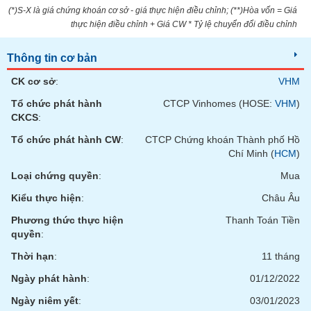
VỤ
(*)S-X là giá chứng khoán cơ sở - giá thực hiện điều chỉnh; (**)Hòa vốn = Giá
TRUYỀN
thực hiện điều chỉnh + Giá CW * Tỷ lệ chuyển đổi điều chỉnh
THÔNG
Thông tin cơ bản
CK cơ sở
:
VHM
Tổ chức phát hành
CTCP Vinhomes (HOSE:
VHM
)
TIỆN
CKCS
:
ÍCH
Tổ chức phát hành CW
:
CTCP Chứng khoán Thành phố Hồ
Chí Minh (
HCM
)
Loại chứng quyền
:
Mua
BẤT
Kiểu thực hiện
:
Châu Âu
ĐỘNG
SẢN
Phương thức thực hiện
Thanh Toán Tiền
quyền
:
Mã
Thời hạn
:
11 tháng
chứng
khoán
Ngày phát hành
:
01/12/2022
(-)
Ngày niêm yết
:
03/01/2023