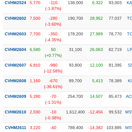
CVHM2524
5,770
-110
138,000
6,322
93,003
KA
(-1.87%)
Trạng
thái
CVHM2602
7,500
-280
190,700
28,952
77,037
T
NGÀNH
cổ
(-3.60%)
phiếu
CVHM2603
7,700
-350
178,200
27,989
78,770
T
Quy
(-4.35%)
DOANH
mô
CVHM2604
6,580
50
31,100
26,063
82,719
L
NGHIỆP
thị
(+0.77%)
trường
CVHM2607
6,810
-980
93,800
12,100
81,395
S
Niêm
(-12.58%)
CỔ
yết
PHIẾU
CVHM2608
1,160
-670
89,700
5,413
78,389
K
Niêm
(-36.61%)
yết
mới
CVHM2609
5,280
-70
254,700
14,507
85,473
AC
PHÁI
(-1.31%)
Niêm
SINH
yết
CVHM2610
2,590
-10
1,612,400
-12,456
99,532
MS
bổ
(-0.38%)
sung
TRÁI
CVHM2611
3,220
-40
788,400
-14,382
103,885
MS