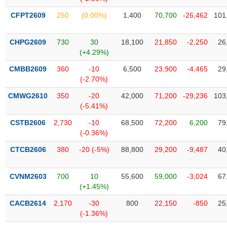
Tổng
VS-
quan
SECTOR
CFPT2609
250
(0.00%)
1,400
70,700
-26,462
101
Giao
dịch
CHPG2609
730
30
18,100
21,850
-2,250
26
(+4.29%)
Tài
chính
CMBB2609
360
-10
6,500
23,900
-4,465
29
NĂNG
(-2.70%)
Phân
LƯỢNG
tích
CMWG2610
350
-20
42,000
71,200
-29,236
103
kỹ
(-5.41%)
thuật
CSTB2606
2,730
-10
68,500
72,200
6,200
79
Hồ
(-0.36%)
NGUYÊN
sơ
VẬT
CTCB2606
380
-20 (-5%)
88,800
29,200
-9,487
40
doanh
LIỆU
nghiệp
CVNM2603
700
10
55,600
59,000
-3,024
67
Tin
(+1.45%)
tức
sự
CACB2614
2,170
-30
800
22,150
-850
25
CÔNG
kiện
(-1.36%)
NGHIỆP
Tài