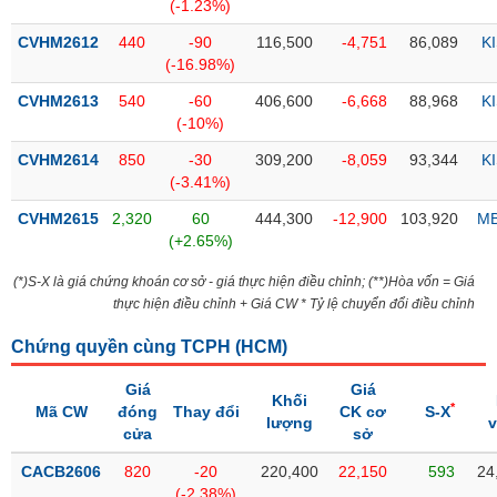
PHIẾU
Hủy
(-1.23%)
niêm
CVHM2612
440
-90
116,500
-4,751
86,089
K
yết
(-16.98%)
Theo
CVHM2613
540
-60
406,600
-6,668
88,968
K
CÔNG
dõi
(-10%)
CỤ
đặc
ĐẦU
biệt
CVHM2614
850
-30
309,200
-8,059
93,344
K
TƯ
(-3.41%)
Không
được
CVHM2615
2,320
60
444,300
-12,900
103,920
M
ký
(+2.65%)
XUẤT
quỹ
DỮ
(*)S-X là giá chứng khoán cơ sở - giá thực hiện điều chỉnh; (**)Hòa vốn = Giá
LIỆU
Danh
thực hiện điều chỉnh + Giá CW * Tỷ lệ chuyển đổi điều chỉnh
mục
ETF
Chứng quyền cùng TCPH (
HCM
)
TIN
Cổ
Giá
Giá
MỚI
Khối
*
phiếu
Mã CW
đóng
Thay đổi
CK cơ
S-X
lượng
chi
cửa
sở
Ngành
tiết
(-)
CACB2606
820
-20
220,400
22,150
593
24
(-2.38%)