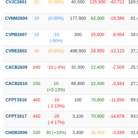
CVJC2601
20
(0.00%)
40,500
125,500
-43,721
169,
liệu
Tâm
CVNM2604
10
(0.00%)
177,900
62,000
-19,386
81,
lý
TIÊU
thị
DÙNG
CVPB2607
10
-10
300
25,000
-8,964
34,
trường
KHÔNG
(-50%)
THIẾT
CVRE2602
30
(0.00%)
498,900
24,950
-12,123
37,
YẾU
CACB2609
240
-10 (-4%)
32,300
22,400
-2,509
25,
TIÊU
CACB2610
330
10
88,800
22,400
-3,564
27,
DÙNG
(+3.13%)
THIẾT
CFPT2616
460
-10
100
70,800
-11,656
89,
YẾU
(-2.13%)
CFPT2617
460
-20
3,100
70,800
-14,878
93,
(-4.17%)
CHDB2606
330
30 (+10%)
3,400
26,550
-3,449
31,
CHĂM