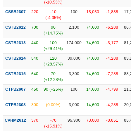
Tất cả
Cổ phiếu
Chỉ số
Chứng chỉ quỹ
Chứng q
(-10.53%)
CSSB2607
220
-10
100
15,050
-1,838
17,
Lãnh
(-4.35%)
đạo
(-)
CSTB2612
700
90
2,100
74,600
-6,288
86,
(+14.75%)
Tất cả
Người nội bộ
Người liên quan
Cổ đông lớn
CSTB2613
440
100
174,000
74,600
-3,177
81,
(+29.41%)
Tin
CSTB2614
540
120
39,000
74,600
-4,288
83,
tức
(-)
(+28.57%)
CSTB2615
640
70
3,300
74,600
-7,288
88,
(+12.28%)
Bài
viết
CTPB2607
450
90 (+25%)
100
14,600
-4,799
21,
của
tác
giả
CTPB2608
300
(0.00%)
3,000
14,600
-4,288
20,
(-)
CVHM2612
370
-70
95,900
73,000
-8,851
85,
Báo
(-15.91%)
cáo