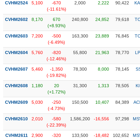
CVHM2524
5,100
-670
2,000
2,222
90,422
KA
(-11.61%)
Trạng
thái
CVHM2602
8,170
670
240,800
24,852
79,618
T
NGÀNH
cổ
(+8.93%)
phiếu
CVHM2603
7,200
-500
163,300
23,889
76,845
T
Quy
(-6.49%)
DOANH
mô
CVHM2604
5,760
-820
55,800
21,963
78,770
L
NGHIỆP
thị
(-12.46%)
trường
CVHM2607
5,460
-1,350
78,300
8,000
78,145
S
Niêm
(-19.82%)
CỔ
yết
PHIẾU
CVHM2608
1,180
20
31,300
1,313
78,505
K
Niêm
(+1.72%)
yết
mới
CVHM2609
5,030
-250
150,500
10,407
84,389
AC
PHÁI
(-4.73%)
Niêm
SINH
yết
CVHM2610
2,010
-580
1,586,200
-16,556
97,298
MS
bổ
(-22.39%)
sung
TRÁI
CVHM2611
2,900
-320
133,500
-18,482
102,652
MS