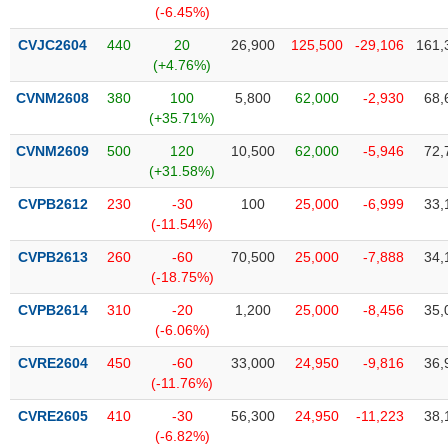
chính
(-6.45%)
CVJC2604
440
20
26,900
125,500
-29,106
161,
(+4.76%)
CVNM2608
380
100
5,800
62,000
-2,930
68,
Công
(+35.71%)
cụ
đầu
CVNM2609
500
120
10,500
62,000
-5,946
72,
tư
(+31.58%)
CVPB2612
230
-30
100
25,000
-6,999
33,
(-11.54%)
Truyền
CVPB2613
260
-60
70,500
25,000
-7,888
34,
thông
(-18.75%)
tài
CVPB2614
310
-20
1,200
25,000
-8,456
35,
chính
(-6.06%)
CVRE2604
450
-60
33,000
24,950
-9,816
36,
(-11.76%)
Dữ
CVRE2605
410
-30
56,300
24,950
-11,223
38,
liệu
(-6.82%)