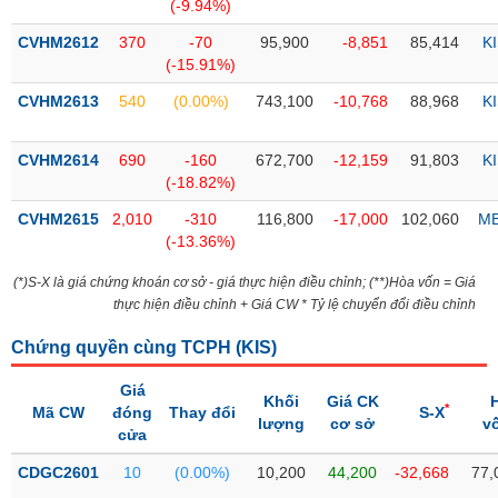
PHIẾU
Hủy
(-9.94%)
niêm
CVHM2612
370
-70
95,900
-8,851
85,414
K
yết
(-15.91%)
Theo
CVHM2613
540
(0.00%)
743,100
-10,768
88,968
K
CÔNG
dõi
CỤ
đặc
ĐẦU
biệt
CVHM2614
690
-160
672,700
-12,159
91,803
K
TƯ
(-18.82%)
Không
được
CVHM2615
2,010
-310
116,800
-17,000
102,060
M
ký
(-13.36%)
XUẤT
quỹ
DỮ
(*)S-X là giá chứng khoán cơ sở - giá thực hiện điều chỉnh; (**)Hòa vốn = Giá
LIỆU
Danh
thực hiện điều chỉnh + Giá CW * Tỷ lệ chuyển đổi điều chỉnh
mục
ETF
Chứng quyền cùng TCPH (
KIS
)
TIN
Cổ
Giá
MỚI
Khối
Giá CK
*
phiếu
Mã CW
đóng
Thay đổi
S-X
lượng
cơ sở
v
chi
cửa
Ngành
tiết
(-)
CDGC2601
10
(0.00%)
10,200
44,200
-32,668
77,