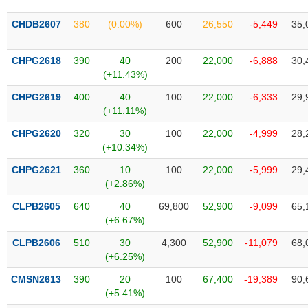
SÓC
SỨC
CHDB2607
380
(0.00%)
600
26,550
-5,449
35,
KHỎE
CHPG2618
390
40
200
22,000
-6,888
30,
(+11.43%)
CHPG2619
400
40
100
22,000
-6,333
29,
TÀI
(+11.11%)
CHÍNH
CHPG2620
320
30
100
22,000
-4,999
28,
(+10.34%)
CHPG2621
360
10
100
22,000
-5,999
29,
(+2.86%)
CÔNG
NGHỆ
CLPB2605
640
40
69,800
52,900
-9,099
65,
THÔNG
(+6.67%)
TIN
CLPB2606
510
30
4,300
52,900
-11,079
68,
(+6.25%)
CMSN2613
390
20
100
67,400
-19,389
90,
(+5.41%)
DỊCH