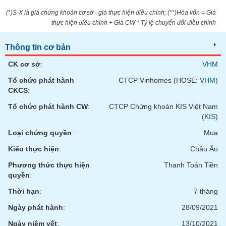
tài
chính
(*)S-X là giá chứng khoán cơ sở - giá thực hiện điều chỉnh; (**)Hòa vốn = Giá
thực hiện điều chỉnh + Giá CW * Tỷ lệ chuyển đổi điều chỉnh
Thông tin cơ bản
CK cơ sở
:
VHM
Tổ chức phát hành
CTCP Vinhomes (HOSE:
VHM
)
CKCS
:
Tổ chức phát hành CW
:
CTCP Chứng khoán KIS Việt Nam
(
KIS
)
Loại chứng quyền
:
Mua
Kiểu thực hiện
:
Châu Âu
Phương thức thực hiện
Thanh Toán Tiền
quyền
:
Thời hạn
:
7 tháng
Ngày phát hành
:
28/09/2021
Ngày niêm yết
:
13/10/2021