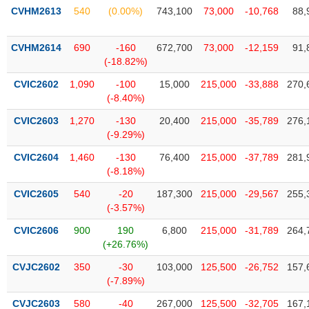
phân
CVHM2613
540
(0.00%)
743,100
73,000
-10,768
88,
tích
(-)
CVHM2614
690
-160
672,700
73,000
-12,159
91,
(-18.82%)
Thuật
ngữ
CVIC2602
1,090
-100
15,000
215,000
-33,888
270,
(-)
(-8.40%)
CVIC2603
1,270
-130
20,400
215,000
-35,789
276,
(-9.29%)
Dịch
vụ
CVIC2604
1,460
-130
76,400
215,000
-37,789
281,
(-)
(-8.18%)
CVIC2605
540
-20
187,300
215,000
-29,567
255,
Đào
(-3.57%)
tạo
CVIC2606
900
190
6,800
215,000
-31,789
264,
(+26.76%)
CVJC2602
350
-30
103,000
125,500
-26,752
157,
(-7.89%)
Sách
tài
CVJC2603
580
-40
267,000
125,500
-32,705
167,