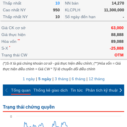
khoản
lai
Thấp nhất
10
NN bán
14,270
dịch
lỗ
Phân
Vĩ
Thống
Định
Cao nhất NY
950
KLCPLH
11,300,000
tích
mô
BẤT
Chứng
IR
Giao
kê
Chứng
giá
Thấp nhất NY
kỹ
10
Số ngày đến hạn
-
ĐỘNG
quyền
Awards
dịch
giao
quyền
thuật
SẢN
Nước
nội
dịch
Trái
Giá CK cơ sở
63,000
ngoài
Tổng
bộ
Bảng
phiếu
Giá thực hiện
88,888
Tin
quan
giá
Đào
doanh
Tự
**
Niên
tức
Hòa vốn
89,088
TÀI
trực
tạo
nghiệp
doanh
Thống
giám
*
S-X
-25,888
CHÍNH
tuyến
kê
Top
Trạng thái CW
OTM
Tài
giao
Bộ
cổ
liệu
(*)S-X là giá chứng khoán cơ sở - giá thực hiện điều chỉnh; (**)Hòa vốn = Giá
dịch
Dịch
lọc
phiếu
cổ
HÀNG
thực hiện điều chỉnh + Giá CW * Tỷ lệ chuyển đổi điều chỉnh
vụ
cổ
Định
đông
HÓA
Bản
phiếu
1 ngày
|
5 ngày
|
3 tháng
|
6 tháng
|
12 tháng
giá
đồ
So
ngành
Tổng quan
Thống kê giao dịch
Tin tức
Phân tích kỹ thuật
CK
sánh
KINH
cổ
Thống
TẾ
phiếu
kê
Trạng thái chứng quyền
giao
Báo
dịch
0
cáo
THẾ
phân
GIỚI