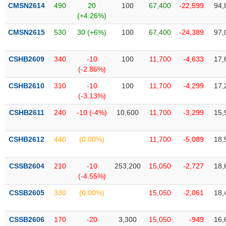
VỤ
CMSN2614
490
20
100
67,400
-22,599
94,
TRUYỀN
(+4.26%)
THÔNG
CMSN2615
530
30 (+6%)
100
67,400
-24,389
97,
CSHB2609
340
-10
100
11,700
-4,633
17,
(-2.86%)
TIỆN
CSHB2610
310
-10
100
11,700
-4,299
17,
ÍCH
(-3.13%)
CSHB2611
240
-10 (-4%)
10,600
11,700
-3,299
15,
BẤT
CSHB2612
440
(0.00%)
11,700
-5,089
18,
ĐỘNG
SẢN
CSSB2604
210
-10
253,200
15,050
-2,727
18,
(-4.55%)
Mã
chứng
CSSB2605
330
(0.00%)
15,050
-2,061
18,
khoán
(-)
CSSB2606
170
-20
3,300
15,050
-949
16,