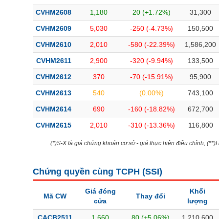
Bài viết của tác giả
(-)
CVHM2608
1,180
20 (+1.72%)
31,300
CVHM2609
5,030
-250 (-4.73%)
150,500
Báo cáo phân tích
(-)
CVHM2610
2,010
-580 (-22.39%)
1,586,200
CVHM2611
2,900
-320 (-9.94%)
133,500
Thuật ngữ
(-)
CVHM2612
370
-70 (-15.91%)
95,900
CVHM2613
540
(0.00%)
743,100
Dịch vụ
(-)
CVHM2614
690
-160 (-18.82%)
672,700
Đào tạo
CVHM2615
2,010
-310 (-13.36%)
116,800
Sách tài chính
(*)S-X là giá chứng khoán cơ sở - giá thực hiện điều chỉnh; (**
Công cụ đầu tư
Chứng quyền cùng TCPH (
SSI
)
Truyền thông tài chính
Giá đóng
Khối
Dữ liệu tài chính
Mã CW
Thay đổi
cửa
lượng
CACB2511
1,660
80 (+5.06%)
1,210,600