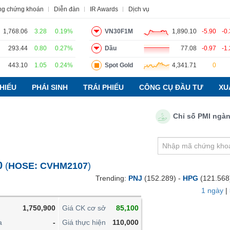
ng chứng khoán
Diễn đàn
IR Awards
Dịch vụ
1,768.06
3.28
0.19%
VN30F1M
1,890.10
-5.90
-0
293.44
0.80
0.27%
Dầu
77.08
-0.97
-1
443.10
1.05
0.24%
Spot Gold
4,341.71
0
o
Tin tức
Báo cáo phân tích
Thuật ngữ
Dịch vụ
HIẾU
PHÁI SINH
TRÁI PHIẾU
CÔNG CỤ ĐẦU TƯ
XU
Chỉ số PMI ngành sản
VIETSTOCKFINANCE
VĨ MÔ
NGÀNH
0
(
HOSE:
CVHM2107
)
DOANH NGHIỆP
Trending:
PNJ
(152.289) -
HPG
(121.568
CỔ PHIẾU
1 ngày
|
PHÁI SINH
1,750,900
Giá CK cơ sở
85,100
TRÁI PHIẾU
a
-
Giá thực hiện
110,000