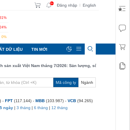
9+
Đăng nhập
English
|
.31%
.24%
0%
ẤT DỮ LIỆU
TIN MỚI
 xuất Việt Nam tháng 7/2026: Sản lượng, số lượng đơn đặt hàng 
Mã công ty
Ngành
) -
FPT
(117.144) -
MBB
(103.987) -
VCB
(94.265)
5 ngày
|
3 tháng
|
6 tháng
|
12 tháng