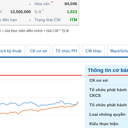
**
-
Hòa vốn
84,046
CÔNG CỤ ĐẦU TƯ
*
H
13,500,000
S-X
1,623
XUẤT DỮ LIỆU
y đến hạn
-
Trạng thái CW
ITM
TIN MỚI
n = Giá thực hiện điều chỉnh + Giá CW * Tỷ lệ
ích kỹ thuật
CK cơ sở
Tổ chức PH
CW khác
BlackSch
Thông tin cơ bả
CK cơ sở
:
Tổ chức phát hành
CKCS
:
Tổ chức phát hành
Loại chứng quyền
:
Kiểu thực hiện
: