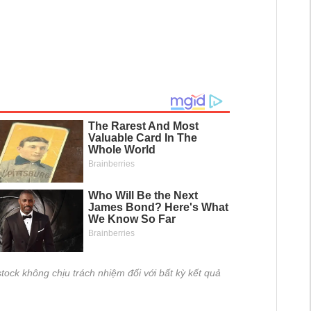
tock không chịu trách nhiệm đối với bất kỳ kết quả