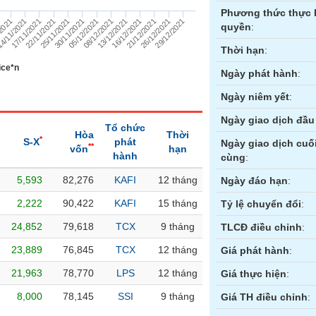
Phương thức thực 
17/11/2021
/2021
26/12/2021
16/12/2021
08/12/2021
30/11/2021
22/11/2021
4/11/2021
29/12/2021
21/12/2021
13/12/2021
05/12/2021
25/11/2021
quyền
:
Thời hạn
:
ice*n
Ngày phát hành
:
Ngày niêm yết
:
Ngày giao dịch đầu 
Tổ chức
Hòa
Thời
*
S-X
phát
Ngày giao dịch cuố
**
vốn
hạn
hành
cùng
:
5,593
82,276
KAFI
12 tháng
ền
Hợp đồng tương lai
Trái phiếu
Ngày đáo hạn
:
2,222
90,422
KAFI
15 tháng
Tỷ lệ chuyển đổi
:
24,852
79,618
TCX
9 tháng
TLCĐ điều chỉnh
:
23,889
76,845
TCX
12 tháng
Giá phát hành
:
21,963
78,770
LPS
12 tháng
Giá thực hiện
:
8,000
78,145
SSI
9 tháng
Giá TH điều chỉnh
: