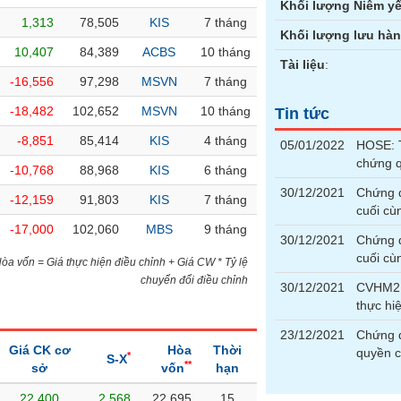
Khối lượng Niêm yế
1,313
78,505
KIS
7 tháng
Khối lượng lưu hà
10,407
84,389
ACBS
10 tháng
Tài liệu
:
-16,556
97,298
MSVN
7 tháng
-18,482
102,652
MSVN
10 tháng
Tin tức
-8,851
85,414
KIS
4 tháng
05/01/2022
HOSE: T
chứng 
-10,768
88,968
KIS
6 tháng
30/12/2021
Chứng 
-12,159
91,803
KIS
7 tháng
cuối cù
-17,000
102,060
MBS
9 tháng
30/12/2021
Chứng 
cuối cù
)Hòa vốn = Giá thực hiện điều chỉnh + Giá CW * Tỷ lệ
chuyển đổi điều chỉnh
30/12/2021
CVHM21
thực h
23/12/2021
Chứng 
Giá CK cơ
Hòa
Thời
quyền 
*
S-X
**
sở
vốn
hạn
22,400
2,568
22,695
15