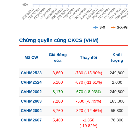
TÀI CHÍNH
-60k
15/09/2021
07/09/2021
09/11
26/08/2021
01/11/2021
24/10/2021
14/10/2021
06/10/2021
28/09/2021
20/09/2021
12/09/2021
1
04/11/2021
31/08/2021
27/10/2021
19/10/2021
11/10/2021
03/10/2021
23/09/2021
CÔNG NGHỆ THÔNG TIN
DỊCH VỤ TRUYỀN THÔNG
S-X
S-X-Pr
TIỆN ÍCH
Chứng quyền cùng CKCS (
VHM
)
BẤT ĐỘNG SẢN
Giá đóng
Khối
Mã CW
Thay đổi
cửa
lượng
Mã chứng khoán
(-)
CVHM2523
3,860
-730 (-15.90%)
249,800
Tất cả
Cổ phiếu
Chỉ số
Chứng chỉ quỹ
Chứng quy
CVHM2524
5,100
-670 (-11.61%)
2,000
Lãnh đạo
(-)
CVHM2602
8,170
670 (+8.93%)
240,800
Tất cả
Người nội bộ
Người liên quan
Cổ đông lớn
CVHM2603
7,200
-500 (-6.49%)
163,300
CVHM2604
5,760
-820 (-12.46%)
55,800
Tin tức
(-)
CVHM2607
5,460
-1,350
78,300
(-19.82%)