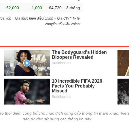
62,000
1,000
64,720
3 tháng
)Hòa vốn = Giá thực hiện điều chỉnh + Giá CW * Tỷ lệ
chuyển đổi điều chỉnh
vào thời điểm công bố cho mục đích cung cấp thông tin tham khảo. Viets
nào từ việc sử dụng các thông tin này.