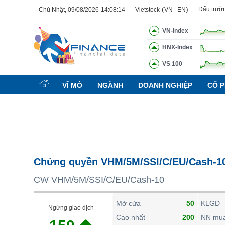
(
)
Đấu trườ
Chủ Nhật, 09/08/2026
14:08:15
Vietstock
VN
|
EN
VN-Index
HNX-Index
VS 100
Tất cả
Tính năng
Ngành
Mã chứng khoán
Lãnh đạ
VĨ MÔ
NGÀNH
DOANH NGHIỆP
CỔ P
Tính năng
(-)
VIETSTOCK
CHỨNG KHOÁN
DOANH NGHIỆP
Chứng quyền VHM/5M/SSI/C/EU/Cash-1
BẤT ĐỘNG SẢN
CW VHM/5M/SSI/C/EU/Cash-10
TÀI CHÍNH
HÀNG HÓA
Mở cửa
50
KLGD
Ngừng giao dịch
KINH TẾ
Cao nhất
200
NN mu