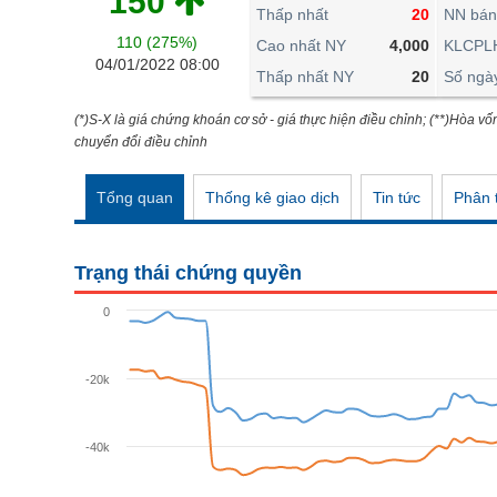
150
THẾ GIỚI
Thấp nhất
20
NN bán
110 (275%)
ĐÔNG DƯƠNG
Cao nhất NY
4,000
KLCPL
04/01/2022 08:00
Thấp nhất NY
20
Số ngà
TÀI CHÍNH CÁ NHÂN
PHÂN TÍCH
(*)S-X là giá chứng khoán cơ sở - giá thực hiện điều chỉnh; (**)Hòa vố
chuyển đổi điều chỉnh
Ngành
(-)
Tổng quan
Thống kê giao dịch
Tin tức
Phân t
VS-SECTOR
NĂNG LƯỢNG
Trạng thái chứng quyền
NGUYÊN VẬT LIỆU
0
CÔNG NGHIỆP
TIÊU DÙNG KHÔNG THIẾT YẾU
-20k
TIÊU DÙNG THIẾT YẾU
-40k
CHĂM SÓC SỨC KHỎE