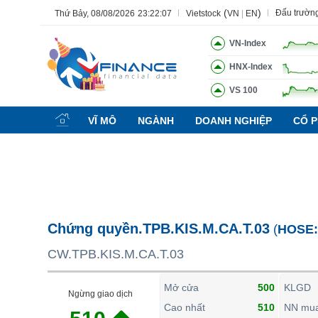
(
)
Đấu trườn
Thứ Bảy, 08/08/2026
23:22:08
Vietstock
VN
|
EN
VN-Index
HNX-Index
VS 100
Tất cả
Tính năng
Ngành
Mã chứng khoán
Lãnh đạ
VĨ MÔ
NGÀNH
DOANH NGHIỆP
CỔ P
Tính năng
(-)
VIETSTOCK
CHỨNG KHOÁN
DOANH NGHIỆP
Chứng quyền.TPB.KIS.M.CA.T.03
(
HOSE
BẤT ĐỘNG SẢN
CW.TPB.KIS.M.CA.T.03
TÀI CHÍNH
HÀNG HÓA
Mở cửa
500
KLGD
Ngừng giao dịch
KINH TẾ
Cao nhất
510
NN mu