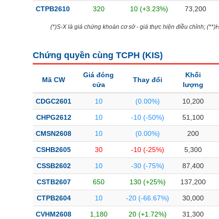
Bài viết của tác giả
(-)
CTPB2610
320
10 (+3.23%)
73,200
(*)S-X là giá chứng khoán cơ sở - giá thực hiện điều chỉnh; (**
Báo cáo phân tích
(-)
Chứng quyền cùng TCPH (
KIS
)
Thuật ngữ
(-)
Giá đóng
Khối
Mã CW
Thay đổi
cửa
lượng
Dịch vụ
(-)
CDGC2601
10
(0.00%)
10,200
CHPG2612
10
-10 (-50%)
51,100
Đào tạo
CMSN2608
10
(0.00%)
200
Sách tài chính
CSHB2605
30
-10 (-25%)
5,300
Công cụ đầu tư
CSSB2602
10
-30 (-75%)
87,400
Truyền thông tài chính
CSTB2607
650
130 (+25%)
137,200
Dữ liệu tài chính
CTPB2604
10
-20 (-66.67%)
30,000
CVHM2608
1,180
20 (+1.72%)
31,300