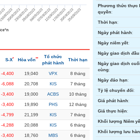
Phương thức thực 
20/08/2023
2023
20/09/2023
12/09/2023
04/09/2023
23/08/2023
5/08/2023
25/09/2023
17/09/2023
07/09/2023
28/08/2023
quyền
:
Thời hạn
:
ice*n
Ngày phát hành
:
Ngày niêm yết
:
Ngày giao dịch đầu 
Tổ chức
*
**
S-X
Hòa vốn
Thời hạn
phát hành
Ngày giao dịch cuố
cùng
:
-4,400
19,040
VPX
8 tháng
ền
Hợp đồng tương lai
Trái phiếu
Ngày đáo hạn
:
-6,088
20,708
KIS
7 tháng
Tỷ lệ chuyển đổi
:
-3,400
19,000
ACBS
10 tháng
Giá phát hành
:
-3,400
19,890
PHS
12 tháng
Giá thực hiện
:
-4,799
21,199
KIS
7 tháng
Khối lượng Niêm yế
-4,288
20,088
KIS
6 tháng
Khối lượng lưu hà
-3,400
18,760
MBS
6 tháng