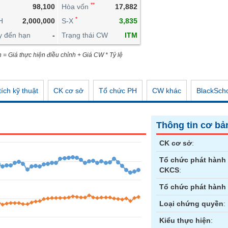
**
98,100
Hòa vốn
17,882
CÔNG CỤ ĐẦU TƯ
*
H
2,000,000
S-X
3,835
XUẤT DỮ LIỆU
y đến hạn
-
Trạng thái CW
ITM
TIN MỚI
n = Giá thực hiện điều chỉnh + Giá CW * Tỷ lệ
ích kỹ thuật
CK cơ sở
Tổ chức PH
CW khác
BlackSch
Thông tin cơ bả
CK cơ sở
:
Tổ chức phát hành
CKCS
:
Tổ chức phát hành
Loại chứng quyền
:
Kiểu thực hiện
: