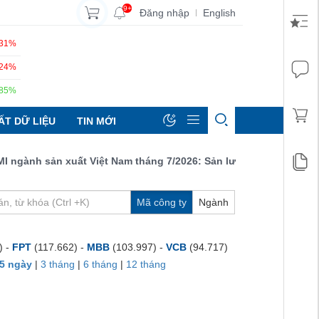
9+
Đăng nhập
English
|
.31%
.24%
.85%
ẤT DỮ LIỆU
TIN MỚI
ành sản xuất Việt Nam tháng 7/2026: Sản lượng, số lượng đơn đặ
Mã công ty
Ngành
) -
FPT
(117.662) -
MBB
(103.997) -
VCB
(94.717)
5 ngày
|
3 tháng
|
6 tháng
|
12 tháng