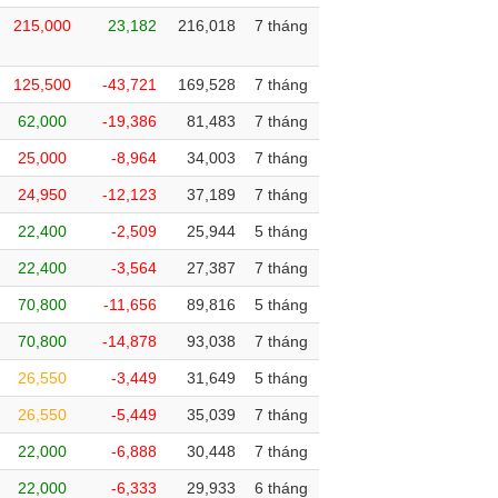
215,000
23,182
216,018
7 tháng
125,500
-43,721
169,528
7 tháng
62,000
-19,386
81,483
7 tháng
25,000
-8,964
34,003
7 tháng
24,950
-12,123
37,189
7 tháng
22,400
-2,509
25,944
5 tháng
22,400
-3,564
27,387
7 tháng
70,800
-11,656
89,816
5 tháng
70,800
-14,878
93,038
7 tháng
26,550
-3,449
31,649
5 tháng
26,550
-5,449
35,039
7 tháng
22,000
-6,888
30,448
7 tháng
22,000
-6,333
29,933
6 tháng