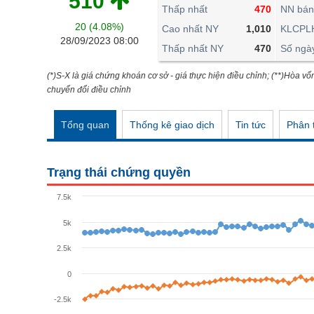
510
THẾ GIỚI
Thấp nhất
470
NN bán
20 (4.08%)
ĐÔNG DƯƠNG
Cao nhất NY
1,010
KLCPL
28/09/2023 08:00
Thấp nhất NY
470
Số ngà
TÀI CHÍNH CÁ NHÂN
PHÂN TÍCH
(*)S-X là giá chứng khoán cơ sở - giá thực hiện điều chỉnh; (**)Hòa vố
chuyển đổi điều chỉnh
Ngành
(-)
Tổng quan
Thống kê giao dịch
Tin tức
Phân t
VS-SECTOR
NĂNG LƯỢNG
Trạng thái chứng quyền
NGUYÊN VẬT LIỆU
7.5k
CÔNG NGHIỆP
5k
TIÊU DÙNG KHÔNG THIẾT YẾU
2.5k
TIÊU DÙNG THIẾT YẾU
0
CHĂM SÓC SỨC KHỎE
-2.5k