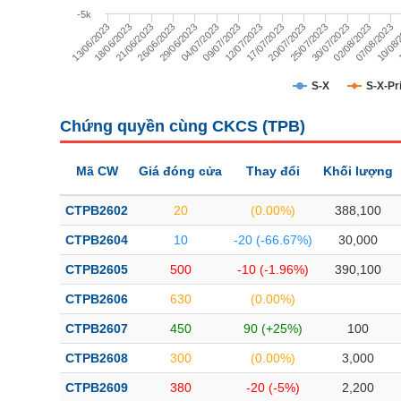
TÀI CHÍNH
-5k
10/08/
02/08/2023
25/07/2023
17/07/2023
09/07/2023
29/06/2023
21/06/2023
13/06/2023
1
07/08/2023
30/07/2023
20/07/2023
12/07/2023
04/07/2023
26/06/2023
18/06/2023
CÔNG NGHỆ THÔNG TIN
DỊCH VỤ TRUYỀN THÔNG
S-X
S-X-Pr
TIỆN ÍCH
Chứng quyền cùng CKCS (
TPB
)
BẤT ĐỘNG SẢN
Mã CW
Giá đóng cửa
Thay đổi
Khối lượng
Mã chứng khoán
(-)
CTPB2602
20
(0.00%)
388,100
Tất cả
Cổ phiếu
Chỉ số
Chứng chỉ quỹ
Chứng quy
CTPB2604
10
-20 (-66.67%)
30,000
CTPB2605
500
-10 (-1.96%)
390,100
Lãnh đạo
(-)
CTPB2606
630
(0.00%)
Tất cả
Người nội bộ
Người liên quan
Cổ đông lớn
CTPB2607
450
90 (+25%)
100
CTPB2608
300
(0.00%)
3,000
Tin tức
(-)
CTPB2609
380
-20 (-5%)
2,200