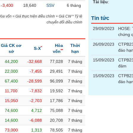
Tài liệu
:
-3,400
18,640
SSV
6 tháng
)Hòa vốn = Giá thực hiện điều chỉnh + Giá CW * Tỷ lệ
Tin tức
chuyển đổi điều chỉnh
29/09/2023
HOSE: T
chứng 
26/09/2023
CTPB23
Giá CK cơ
Hòa
Thời
*
S-X
đáo hạ
**
sở
vốn
hạn
15/09/2023
CTPB230
44,200
-32,668
77,028
7 tháng
đảm
22,000
-7,455
29,491
7 tháng
15/09/2023
CTPB23
67,400
-28,599
96,099
7 tháng
đáo hạ
11,700
-7,832
19,592
7 tháng
15,050
-2,703
17,786
7 tháng
74,600
4,712
75,088
7 tháng
14,600
-6,088
20,708
7 tháng
73,000
1,313
78,505
7 tháng