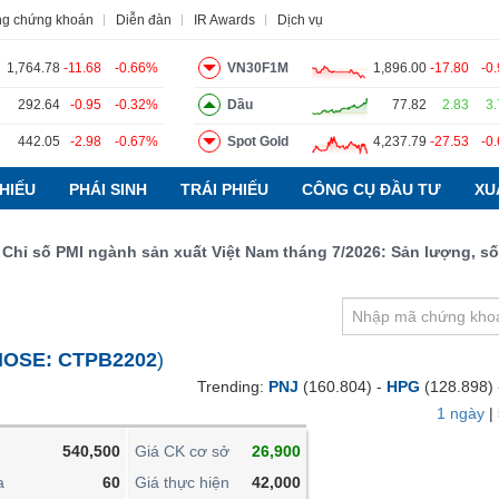
ng chứng khoán
Diễn đàn
IR Awards
Dịch vụ
1,764.78
-11.68
-0.66%
VN30F1M
1,896.00
-17.80
-0
292.64
-0.95
-0.32%
Dầu
77.82
2.83
3
442.05
-2.98
-0.67%
Spot Gold
4,237.79
-27.53
-0
o
Tin tức
Báo cáo phân tích
Thuật ngữ
Dịch vụ
HIẾU
PHÁI SINH
TRÁI PHIẾU
CÔNG CỤ ĐẦU TƯ
XU
số PMI ngành sản xuất Việt Nam tháng 7/2026: Sản lượng, số lượ
VIETSTOCKFINANCE
VĨ MÔ
NGÀNH
HOSE:
CTPB2202
)
DOANH NGHIỆP
Trending:
PNJ
(160.804) -
HPG
(128.898)
CỔ PHIẾU
1 ngày
|
PHÁI SINH
540,500
Giá CK cơ sở
26,900
TRÁI PHIẾU
a
60
Giá thực hiện
42,000