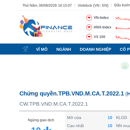
(
)
Đấu trườ
Thứ Năm, 06/08/2026
16:15:08
Vietstock
VN
|
EN
VN-Index
HNX-Index
VS 100
Tất cả
Tính năng
Ngành
Mã chứng khoán
Lãnh đạ
VĨ MÔ
NGÀNH
DOANH NGHIỆP
CỔ P
Tính năng
(-)
Chỉ 
VIETSTOCK
CHỨNG KHOÁN
DOANH NGHIỆP
Chứng quyền.TPB.VND.M.CA.T.2022.1
(
BẤT ĐỘNG SẢN
CW.TPB.VND.M.CA.T.2022.1
TÀI CHÍNH
HÀNG HÓA
Mở cửa
10
KLGD
Ngừng giao dịch
KINH TẾ
Cao nhất
10
NN mu