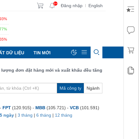
9+
Đăng nhập
English
|
.93%
.77%
.65%
ẤT DỮ LIỆU
TIN MỚI
ng đơn đặt hàng mới và xuất khẩu đều tăng đạt 52,9 điểm.
Mã công ty
Ngành
 -
FPT
(120.915) -
MBB
(105.721) -
VCB
(101.591)
5 ngày
|
3 tháng
|
6 tháng
|
12 tháng