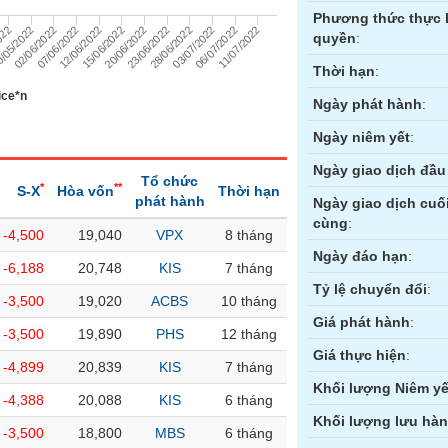
Phương thức thực 
11/07/2022
/05/2022
28/06/2022
15/06/2022
02/06/2022
03/07/2022
20/06/2022
07/06/2022
06/07/2022
022
23/06/2022
12/06/2022
quyền
:
Thời hạn
:
ice*n
Ngày phát hành
:
Ngày niêm yết
:
Ngày giao dịch đầu 
Tổ chức
*
**
S-X
Hòa vốn
Thời hạn
phát hành
Ngày giao dịch cuố
cùng
:
-4,500
19,040
VPX
8 tháng
ền
Hợp đồng tương lai
Trái phiếu
Ngày đáo hạn
:
-6,188
20,748
KIS
7 tháng
Tỷ lệ chuyển đổi
:
-3,500
19,020
ACBS
10 tháng
Giá phát hành
:
-3,500
19,890
PHS
12 tháng
Giá thực hiện
:
-4,899
20,839
KIS
7 tháng
Khối lượng Niêm yế
-4,388
20,088
KIS
6 tháng
Khối lượng lưu hà
-3,500
18,800
MBS
6 tháng