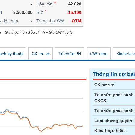
**
-
Hòa vốn
42,020
CÔNG CỤ ĐẦU TƯ
*
H
3,500,000
S-X
-15,100
XUẤT DỮ LIỆU
y đến hạn
-
Trạng thái CW
OTM
TIN MỚI
n = Giá thực hiện điều chỉnh + Giá CW * Tỷ lệ
ích kỹ thuật
CK cơ sở
Tổ chức PH
CW khác
BlackSch
Thông tin cơ bả
CK cơ sở
:
Tổ chức phát hành
CKCS
:
Tổ chức phát hành
Loại chứng quyền
:
Kiểu thực hiện
: