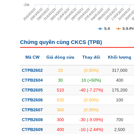
TÀI CHÍNH
-20k
30
14/04/2022
17/05/2022
31/03/2022
04/05/2022
20/03/2022
19/04/2022
22/05/2022
05/04/2022
09/05/2022
23/03/2022
24/04/2022
25/05/2
11/04/2022
12/05/2022
28/03/2022
27/04/2022
CÔNG NGHỆ THÔNG TIN
DỊCH VỤ TRUYỀN THÔNG
S-X
S-X-Pr
TIỆN ÍCH
Chứng quyền cùng CKCS (
TPB
)
BẤT ĐỘNG SẢN
Mã CW
Giá đóng cửa
Thay đổi
Khối lượng
Mã chứng khoán
(-)
CTPB2602
20
(0.00%)
317,000
Tất cả
Cổ phiếu
Chỉ số
Chứng chỉ quỹ
Chứng quy
CTPB2604
30
10 (+50%)
400
CTPB2605
510
-40 (-7.27%)
175,200
Lãnh đạo
(-)
CTPB2606
630
(0.00%)
100
Tất cả
Người nội bộ
Người liên quan
Cổ đông lớn
CTPB2607
360
(0.00%)
CTPB2608
300
-30 (-9.09%)
700
Tin tức
(-)
CTPB2609
400
-10 (-2.44%)
2,500