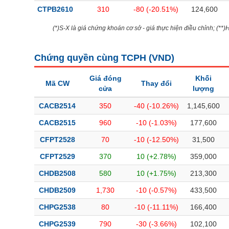
Bài viết của tác giả
(-)
CTPB2610
310
-80 (-20.51%)
124,600
(*)S-X là giá chứng khoán cơ sở - giá thực hiện điều chỉnh; (**
Báo cáo phân tích
(-)
Chứng quyền cùng TCPH (
VND
)
Thuật ngữ
(-)
Giá đóng
Khối
Mã CW
Thay đổi
cửa
lượng
Dịch vụ
(-)
CACB2514
350
-40 (-10.26%)
1,145,600
CACB2515
960
-10 (-1.03%)
177,600
Đào tạo
CFPT2528
70
-10 (-12.50%)
31,500
Sách tài chính
CFPT2529
370
10 (+2.78%)
359,000
Công cụ đầu tư
CHDB2508
580
10 (+1.75%)
213,300
Truyền thông tài chính
CHDB2509
1,730
-10 (-0.57%)
433,500
Dữ liệu tài chính
CHPG2538
80
-10 (-11.11%)
166,400
CHPG2539
790
-30 (-3.66%)
102,100