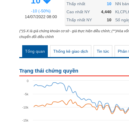
10
THẾ GIỚI
Thấp nhất
10
NN bán
-10 (-50%)
ĐÔNG DƯƠNG
Cao nhất NY
4,440
KLCPL
14/07/2022 08:00
Thấp nhất NY
10
Số ngà
TÀI CHÍNH CÁ NHÂN
PHÂN TÍCH
(*)S-X là giá chứng khoán cơ sở - giá thực hiện điều chỉnh; (**)Hòa vố
chuyển đổi điều chỉnh
Ngành
(-)
Tổng quan
Thống kê giao dịch
Tin tức
Phân t
VS-SECTOR
NĂNG LƯỢNG
Trạng thái chứng quyền
NGUYÊN VẬT LIỆU
0
CÔNG NGHIỆP
-5k
TIÊU DÙNG KHÔNG THIẾT YẾU
TIÊU DÙNG THIẾT YẾU
-10k
CHĂM SÓC SỨC KHỎE
-15k