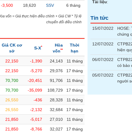
Tài liệu
:
-3,500
18,620
SSV
6 tháng
)Hòa vốn = Giá thực hiện điều chỉnh + Giá CW * Tỷ lệ
Tin tức
chuyển đổi điều chỉnh
15/07/2022
HOSE: T
chứng 
12/07/2022
CTPB220
Giá CK cơ
Hòa
Thời
*
S-X
hiện qu
**
sở
vốn
hạn
06/07/2022
CTPB220
22,150
-1,390
24,143
11 tháng
có bảo
22,150
-5,270
29,076
17 tháng
05/07/2022
CTPB22
70,700
-20,451
91,706
11 tháng
người 
70,700
-35,099
108,729
17 tháng
26,550
-436
28,328
11 tháng
26,550
-2,132
32,684
17 tháng
21,850
-5,017
27,010
11 tháng
21,850
-8,766
32,027
17 tháng