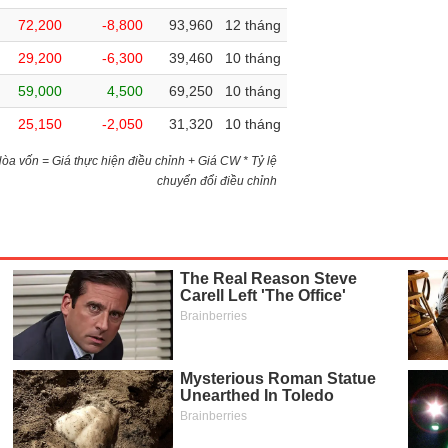
72,200
-8,800
93,960
12 tháng
29,200
-6,300
39,460
10 tháng
59,000
4,500
69,250
10 tháng
25,150
-2,050
31,320
10 tháng
)Hòa vốn = Giá thực hiện điều chỉnh + Giá CW * Tỷ lệ
chuyển đổi điều chỉnh