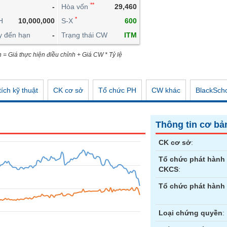
**
-
Hòa vốn
29,460
CÔNG CỤ ĐẦU TƯ
*
H
10,000,000
S-X
600
XUẤT DỮ LIỆU
y đến hạn
-
Trạng thái CW
ITM
TIN MỚI
n = Giá thực hiện điều chỉnh + Giá CW * Tỷ lệ
ích kỹ thuật
CK cơ sở
Tổ chức PH
CW khác
BlackSch
Thông tin cơ bả
CK cơ sở
:
Tổ chức phát hành
CKCS
:
Tổ chức phát hành
Loại chứng quyền
: