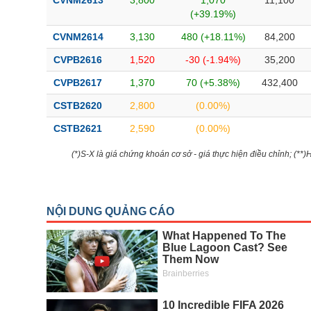
CVNM2613
3,800
1,070
11,100
(+39.19%)
CVNM2614
3,130
480 (+18.11%)
84,200
CVPB2616
1,520
-30 (-1.94%)
35,200
CVPB2617
1,370
70 (+5.38%)
432,400
CSTB2620
2,800
(0.00%)
CSTB2621
2,590
(0.00%)
(*)S-X là giá chứng khoán cơ sở - giá thực hiện điều chỉnh; (**