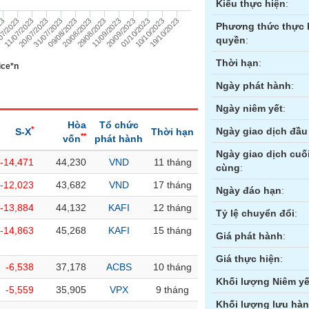
Kiểu thực hiện
:
01/10/2023
20/07/2023
11/09/2023
07/2023
20/08/2023
10/10/2023
31/07/2023
20/09/2023
11/07/2023
29/08/2023
19/10/2023
23
09/08/2023
Phương thức thực 
quyền
:
Thời hạn
:
ice*n
Ngày phát hành
:
Ngày niêm yết
:
Hòa
Tổ chức
*
Ngày giao dịch đầu 
S-X
Thời hạn
**
vốn
phát hành
Ngày giao dịch cuố
-14,471
44,230
VND
11 tháng
cùng
:
ền
Hợp đồng tương lai
Trái phiếu
-12,023
43,682
VND
17 tháng
Ngày đáo hạn
:
-13,884
44,132
KAFI
12 tháng
Tỷ lệ chuyển đổi
:
-14,863
45,268
KAFI
15 tháng
Giá phát hành
:
Giá thực hiện
:
-6,538
37,178
ACBS
10 tháng
Khối lượng Niêm yế
-5,559
35,905
VPX
9 tháng
Khối lượng lưu hà