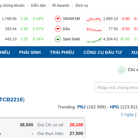
g chứng khoán
Diễn đàn
IR Awards
Dịch vụ
1,768.06
3.28
0.19%
VN30F1M
1,890.10
-5.90
-0
293.44
0.80
0.27%
Dầu
77.55
-0.50
-0
443.10
1.05
0.24%
Spot Gold
4,304.41
40.93
0
o
Tin tức
Báo cáo phân tích
Thuật ngữ
Dịch vụ
HIẾU
PHÁI SINH
TRÁI PHIẾU
CÔNG CỤ ĐẦU TƯ
XU
Chỉ số P
VIETSTOCKFINANCE
VĨ MÔ
NGÀNH
TCB2216
)
DOANH NGHIỆP
Trending:
PNJ
(162.998) -
HPG
(123.811
CỔ PHIẾU
1 ngày
|
PHÁI SINH
38,500
Giá CK cơ sở
28,100
TRÁI PHIẾU
a
-
Giá thực hiện
27,500