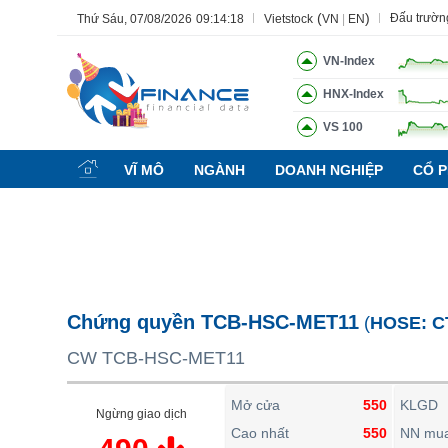
(
)
Đấu trườn
Thứ Sáu, 07/08/2026
09:14:19
Vietstock
VN
|
EN
VN-Index
HNX-Index
VS 100
Tất cả
Tính năng
Ngành
Mã chứng khoán
Lãnh đạ
VĨ MÔ
NGÀNH
DOANH NGHIỆP
CỔ P
Tính năng
(-)
VIETSTOCK
CHỨNG KHOÁN
DOANH NGHIỆP
Chứng quyền TCB-HSC-MET11
(
HOSE:
C
BẤT ĐỘNG SẢN
CW TCB-HSC-MET11
TÀI CHÍNH
HÀNG HÓA
Mở cửa
550
KLGD
Ngừng giao dịch
KINH TẾ
Cao nhất
550
NN mu