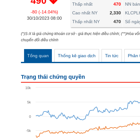
490
THẾ GIỚI
Thấp nhất
470
NN bán
-80 (-14.04%)
ĐÔNG DƯƠNG
Cao nhất NY
2,330
KLCPL
30/10/2023 08:00
Thấp nhất NY
470
Số ngà
TÀI CHÍNH CÁ NHÂN
PHÂN TÍCH
(*)S-X là giá chứng khoán cơ sở - giá thực hiện điều chỉnh; (**)Hòa vố
chuyển đổi điều chỉnh
Ngành
(-)
Tổng quan
Thống kê giao dịch
Tin tức
Phân t
VS-SECTOR
NĂNG LƯỢNG
Trạng thái chứng quyền
NGUYÊN VẬT LIỆU
10k
CÔNG NGHIỆP
5k
TIÊU DÙNG KHÔNG THIẾT YẾU
TIÊU DÙNG THIẾT YẾU
0
CHĂM SÓC SỨC KHỎE
-5k