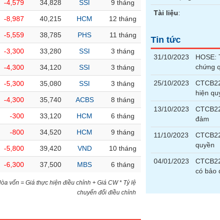
-4,579
34,828
SSI
9 tháng
Tài liệu
:
-8,987
40,215
HCM
12 tháng
-5,559
38,785
PHS
11 tháng
Tin tức
-3,300
33,280
SSI
3 tháng
31/10/2023
HOSE: T
chứng 
-4,300
34,120
SSI
3 tháng
25/10/2023
CTCB221
-5,300
35,080
SSI
3 tháng
hiện qu
-4,300
35,740
ACBS
8 tháng
13/10/2023
CTCB221
-300
33,120
HCM
6 tháng
đảm
-800
34,520
HCM
9 tháng
11/10/2023
CTCB22
quyền
-5,800
39,420
VND
10 tháng
04/01/2023
CTCB221
-6,300
37,500
MBS
6 tháng
có bảo
)Hòa vốn = Giá thực hiện điều chỉnh + Giá CW * Tỷ lệ
chuyển đổi điều chỉnh