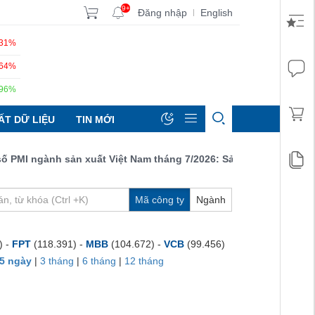
9+
Đăng nhập
English
|
.31%
.64%
.96%
ẤT DỮ LIỆU
TIN MỚI
MI ngành sản xuất Việt Nam tháng 7/2026: Sản lượng, số lượng đơ
Mã công ty
Ngành
) -
FPT
(118.391) -
MBB
(104.672) -
VCB
(99.456)
5 ngày
|
3 tháng
|
6 tháng
|
12 tháng