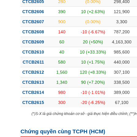
CTCB2605
280
(0.00%)
298,400
Bài viết của tác giả
(-)
CTCB2606
390
10 (+2.63%)
121,900
CTCB2607
900
(0.00%)
3,300
Báo cáo phân tích
(-)
CTCB2608
140
-10 (-6.67%)
787,200
CTCB2609
60
20 (+50%)
4,163,300
Thuật ngữ
(-)
CTCB2610
40
10 (+33.33%)
985,600
Dịch vụ
(-)
CTCB2611
580
10 (+1.75%)
440,000
CTCB2612
1,560
120 (+8.33%)
307,100
Đào tạo
CTCB2613
1,340
90 (+7.20%)
338,500
Sách tài chính
CTCB2614
980
-10 (-1.01%)
389,000
Công cụ đầu tư
CTCB2615
300
-20 (-6.25%)
67,100
Truyền thông tài chính
(*)S-X là giá chứng khoán cơ sở - giá thực hiện điều chỉnh; (**
Dữ liệu tài chính
Chứng quyền cùng TCPH (
HCM
)