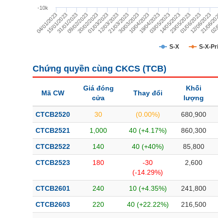
TÀI CHÍNH
-10k
01/06/2023
31/01/2023
21/03/2023
14/05/2023
04/01/2023
02/
01/03/2023
19/04/2023
12/06/2023
09/02/2023
30/03/2023
23/05/2023
15/01/2023
12/03/2023
03/05/2023
21/06/20
20/02/2023
10/04/2023
CÔNG NGHỆ THÔNG TIN
DỊCH VỤ TRUYỀN THÔNG
S-X
S-X-Pr
TIỆN ÍCH
Chứng quyền cùng CKCS (
TCB
)
BẤT ĐỘNG SẢN
Giá đóng
Khối
Mã CW
Thay đổi
cửa
lượng
Mã chứng khoán
(-)
CTCB2520
30
(0.00%)
680,900
Tất cả
Cổ phiếu
Chỉ số
Chứng chỉ quỹ
Chứng quy
CTCB2521
1,000
40 (+4.17%)
860,300
CTCB2522
140
40 (+40%)
85,800
Lãnh đạo
(-)
CTCB2523
180
-30
2,600
Tất cả
Người nội bộ
Người liên quan
Cổ đông lớn
(-14.29%)
CTCB2601
240
10 (+4.35%)
241,800
Tin tức
(-)
CTCB2603
220
40 (+22.22%)
216,500