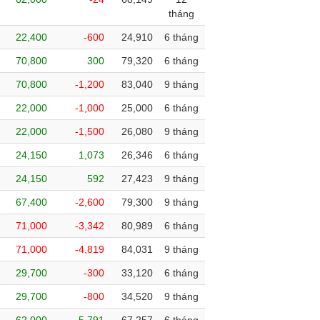
tháng
22,400
-600
24,910
6 tháng
70,800
300
79,320
6 tháng
70,800
-1,200
83,040
9 tháng
22,000
-1,000
25,000
6 tháng
22,000
-1,500
26,080
9 tháng
24,150
1,073
26,346
6 tháng
24,150
592
27,423
9 tháng
67,400
-2,600
79,300
9 tháng
71,000
-3,342
80,989
6 tháng
71,000
-4,819
84,031
9 tháng
29,700
-300
33,120
6 tháng
29,700
-800
34,520
9 tháng