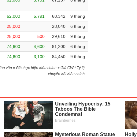
62,000
5,791
67,257
6 tháng
62,000
5,791
68,342
9 tháng
25,000
28,040
6 tháng
25,000
-500
29,610
9 tháng
74,600
4,600
81,200
6 tháng
74,600
3,100
84,450
9 tháng
)Hòa vốn = Giá thực hiện điều chỉnh + Giá CW * Tỷ lệ
chuyển đổi điều chỉnh