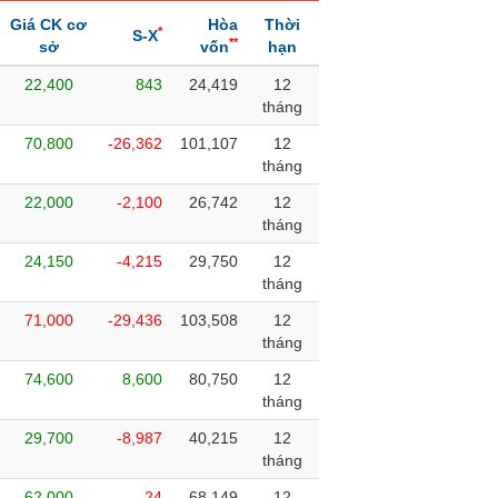
Giá CK cơ
Hòa
Thời
*
S-X
**
sở
vốn
hạn
22,400
843
24,419
12
tháng
70,800
-26,362
101,107
12
tháng
22,000
-2,100
26,742
12
tháng
24,150
-4,215
29,750
12
tháng
71,000
-29,436
103,508
12
tháng
74,600
8,600
80,750
12
tháng
29,700
-8,987
40,215
12
tháng
62,000
-24
68,149
12