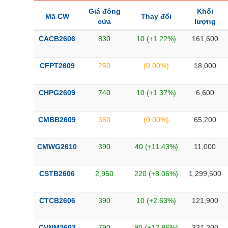
Giá đóng
Khối
Mã CW
Thay đổi
cửa
lượng
CACB2606
830
10 (+1.22%)
161,600
CFPT2609
250
(0.00%)
18,000
CHPG2609
740
10 (+1.37%)
6,600
CMBB2609
360
(0.00%)
65,200
CMWG2610
390
40 (+11.43%)
11,000
CSTB2606
2,950
220 (+8.06%)
1,299,500
CTCB2606
390
10 (+2.63%)
121,900
CVNM2603
790
90 (+12.86%)
331,200