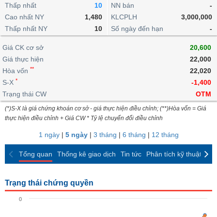
khoản
lai
Thấp nhất
10
NN bán
-
dịch
lỗ
Phân
Vĩ
Thống
Định
Cao nhất NY
1,480
KLCPLH
3,000,000
tích
mô
BẤT
Chứng
IR
Giao
kê
Chứng
giá
Thấp nhất NY
kỹ
10
Số ngày đến hạn
-
ĐỘNG
quyền
Awards
dịch
giao
quyền
thuật
SẢN
Nước
nội
dịch
Trái
Giá CK cơ sở
20,600
ngoài
Tổng
bộ
Bảng
phiếu
Giá thực hiện
22,000
Tin
quan
giá
Đào
doanh
Tự
**
Niên
tức
Hòa vốn
22,020
TÀI
trực
tạo
nghiệp
doanh
Thống
giám
*
S-X
-1,400
CHÍNH
tuyến
kê
Top
Trạng thái CW
OTM
Tài
giao
Bộ
cổ
liệu
(*)S-X là giá chứng khoán cơ sở - giá thực hiện điều chỉnh; (**)Hòa vốn = Giá
dịch
Dịch
lọc
phiếu
cổ
HÀNG
thực hiện điều chỉnh + Giá CW * Tỷ lệ chuyển đổi điều chỉnh
vụ
cổ
Định
đông
HÓA
Bản
phiếu
1 ngày
|
5 ngày
|
3 tháng
|
6 tháng
|
12 tháng
giá
đồ
So
ngành
Tổng quan
Thống kê giao dịch
Tin tức
Phân tích kỹ thuật
CK
sánh
KINH
cổ
Thống
TẾ
phiếu
kê
Trạng thái chứng quyền
giao
Báo
dịch
0
cáo
THẾ
phân
GIỚI