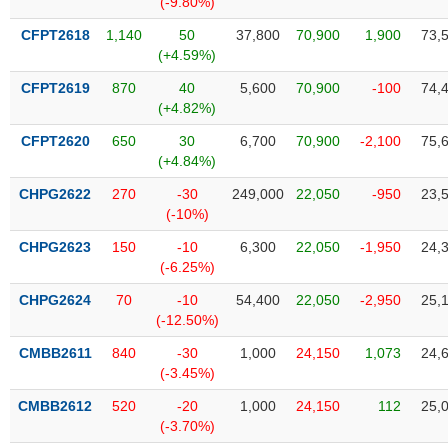
(-9.80%)
SÓC
SỨC
CFPT2618
1,140
50
37,800
70,900
1,900
73,
KHỎE
(+4.59%)
CFPT2619
870
40
5,600
70,900
-100
74,
(+4.82%)
CFPT2620
650
30
6,700
70,900
-2,100
75,
TÀI
(+4.84%)
CHÍNH
CHPG2622
270
-30
249,000
22,050
-950
23,
(-10%)
CHPG2623
150
-10
6,300
22,050
-1,950
24,
(-6.25%)
CÔNG
NGHỆ
CHPG2624
70
-10
54,400
22,050
-2,950
25,
THÔNG
(-12.50%)
TIN
CMBB2611
840
-30
1,000
24,150
1,073
24,
(-3.45%)
CMBB2612
520
-20
1,000
24,150
112
25,
(-3.70%)
DỊCH