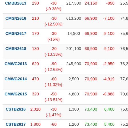
VỤ
CMBB2613
290
-30
217,500
24,150
-850
25,
TRUYỀN
(-9.38%)
THÔNG
CMSN2616
210
-30
613,200
66,900
-7,100
74,
(-12.50%)
CMSN2617
170
-30
14,900
66,900
-8,100
75,
(-15%)
TIỆN
CMSN2618
130
-20
201,100
66,900
-9,100
76,
ÍCH
(-13.33%)
CMWG2613
620
-90
245,900
70,900
-2,950
76,
(-12.68%)
BẤT
CMWG2614
470
-60
2,500
70,900
-4,919
77,
ĐỘNG
(-11.32%)
SẢN
CMWG2615
320
-50
4,800
70,900
-6,888
79,
(-13.51%)
Mã
chứng
CSTB2616
2,010
-30
1,300
73,400
6,400
75,
khoán
(-1.47%)
(-)
CSTB2617
1,800
-60
1,200
73,400
5,400
75,