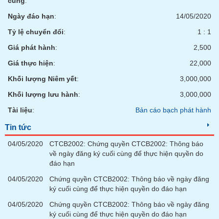
cùng
:
chính
Ngày đáo hạn
:
14/05/2020
Tỷ lệ chuyển đổi
:
1 : 1
Giá phát hành
:
2,500
Công
cụ
Giá thực hiện
:
22,000
đầu
tư
Khối lượng Niêm yết
:
3,000,000
Khối lượng lưu hành
:
3,000,000
Tài liệu
:
Bản cáo bạch phát hành
Truyền
Tin tức
thông
04/05/2020
CTCB2002: Chứng quyền CTCB2002: Thông báo
tài
về ngày đăng ký cuối cùng để thực hiện quyền do
chính
đáo hạn
04/05/2020
Chứng quyền CTCB2002: Thông báo về ngày đăng
ký cuối cùng để thực hiện quyền do đáo hạn
Dữ
04/05/2020
Chứng quyền CTCB2002: Thông báo về ngày đăng
liệu
ký cuối cùng để thực hiện quyền do đáo hạn