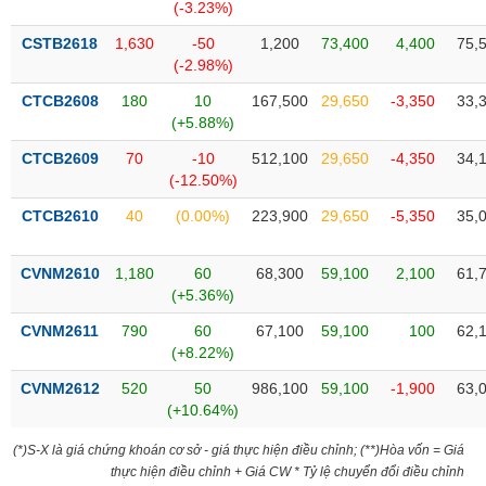
Tất cả
Cổ phiếu
Chỉ số
Chứng chỉ quỹ
Chứng q
(-3.23%)
CSTB2618
1,630
-50
1,200
73,400
4,400
75,
Lãnh
(-2.98%)
đạo
(-)
CTCB2608
180
10
167,500
29,650
-3,350
33,
(+5.88%)
Tất cả
Người nội bộ
Người liên quan
Cổ đông lớn
CTCB2609
70
-10
512,100
29,650
-4,350
34,
(-12.50%)
Tin
CTCB2610
40
(0.00%)
223,900
29,650
-5,350
35,
tức
(-)
CVNM2610
1,180
60
68,300
59,100
2,100
61,
(+5.36%)
Bài
viết
CVNM2611
790
60
67,100
59,100
100
62,
của
(+8.22%)
tác
giả
CVNM2612
520
50
986,100
59,100
-1,900
63,
(-)
(+10.64%)
(*)S-X là giá chứng khoán cơ sở - giá thực hiện điều chỉnh; (**)Hòa vốn = Giá
Báo
thực hiện điều chỉnh + Giá CW * Tỷ lệ chuyển đổi điều chỉnh
cáo