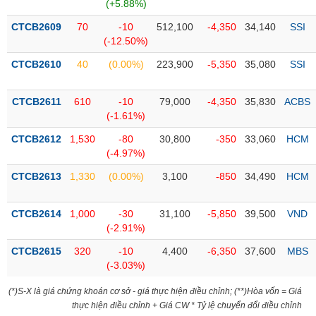
PHIẾU
Hủy
(+5.88%)
niêm
CTCB2609
70
-10
512,100
-4,350
34,140
SSI
yết
(-12.50%)
Theo
CTCB2610
40
(0.00%)
223,900
-5,350
35,080
SSI
CÔNG
dõi
CỤ
đặc
ĐẦU
biệt
CTCB2611
610
-10
79,000
-4,350
35,830
ACBS
TƯ
(-1.61%)
Không
được
CTCB2612
1,530
-80
30,800
-350
33,060
HCM
ký
(-4.97%)
XUẤT
quỹ
DỮ
CTCB2613
1,330
(0.00%)
3,100
-850
34,490
HCM
LIỆU
Danh
mục
CTCB2614
1,000
-30
31,100
-5,850
39,500
VND
ETF
(-2.91%)
TIN
Cổ
MỚI
CTCB2615
320
-10
4,400
-6,350
37,600
MBS
phiếu
(-3.03%)
chi
Ngành
tiết
(*)S-X là giá chứng khoán cơ sở - giá thực hiện điều chỉnh; (**)Hòa vốn = Giá
(-)
thực hiện điều chỉnh + Giá CW * Tỷ lệ chuyển đổi điều chỉnh