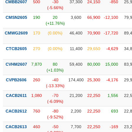
CMBB2607
500
-30
37,300
24,150
-850
25,
liệu
(-5.66%)
Tâm
CMSN2605
190
20
3,600
66,900
-12,100
79,
lý
(+11.76%)
TIÊU
thị
DÙNG
CMWG2609
170
(0.00%)
46,400
70,900
-17,720
89,
trường
KHÔNG
THIẾT
CTCB2605
270
(0.00%)
11,400
29,650
-4,629
34,
YẾU
CVHM2607
7,870
80
59,400
80,000
15,000
83,
(+1.03%)
TIÊU
CVPB2606
260
-40
174,400
25,300
-4,176
29,
DÙNG
(-13.33%)
THIẾT
CACB2611
1,080
-70
21,200
22,250
1,556
22,
YẾU
(-6.09%)
CACB2612
760
-80
2,200
22,250
693
22,
(-9.52%)
CACB2613
460
-50
7,700
22,250
-169
23,
CHĂM