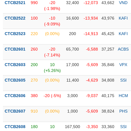
CTCB2521
990
-20
32,400
-12,073
43,662
VND
(-1.98%)
Trạng
thái
CTCB2522
100
-10
16,600
-13,934
43,976
KAFI
NGÀNH
cổ
(-9.09%)
phiếu
CTCB2523
220
(0.00%)
200
-14,913
45,425
KAFI
Quy
DOANH
mô
CTCB2601
260
-20
65,700
-6,588
37,257
ACBS
NGHIỆP
thị
(-7.14%)
trường
CTCB2603
200
10
17,000
-5,609
35,846
VPX
Niêm
(+5.26%)
CỔ
yết
PHIẾU
CTCB2605
270
(0.00%)
11,400
-4,629
34,808
SSI
Niêm
yết
mới
CTCB2606
380
-20 (-5%)
3,000
-9,037
40,175
HCM
PHÁI
Niêm
SINH
yết
CTCB2607
910
(0.00%)
1,000
-5,609
38,824
PHS
bổ
sung
TRÁI
CTCB2608
180
10
167,500
-3,350
33,360
SSI