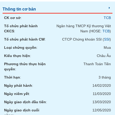
phân
tích
Thông tin cơ bản
(-)
CK cơ sở
:
TCB
Tổ chức phát hành
Ngân hàng TMCP Kỹ thương Việt
Thuật
ngữ
CKCS
:
Nam (HOSE:
TCB
)
(-)
Tổ chức phát hành CW
:
CTCP Chứng khoán SSI (
SSI
)
Loại chứng quyền
:
Mua
Dịch
vụ
Kiểu thực hiện
:
Châu Âu
(-)
Phương thức thực hiện
Thanh Toán Tiền
quyền
:
Đào
Thời hạn
:
3 tháng
tạo
Ngày phát hành
:
14/02/2020
Ngày niêm yết
:
11/03/2020
Ngày giao dịch đầu tiên
:
13/03/2020
Sách
Ngày giao dịch cuối
12/05/2020
tài