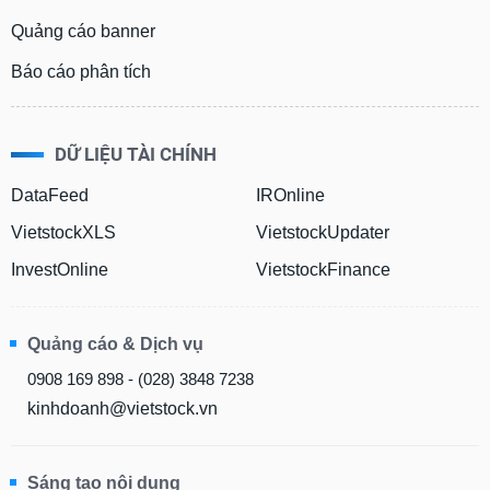
Quảng cáo banner
Báo cáo phân tích
DỮ LIỆU TÀI CHÍNH
DataFeed
IROnline
VietstockXLS
VietstockUpdater
InvestOnline
VietstockFinance
Quảng cáo & Dịch vụ
0908 169 898 - (028) 3848 7238
kinhdoanh@vietstock.vn
Sáng tạo nội dung