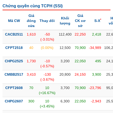
Tổng
VS-
quan
Chứng quyền cùng TCPH (
SSI
)
SECTOR
Giao
Giá
Giá
Khối
H
dịch
*
Mã CW
đóng
Thay đổi
CK cơ
S-X
lượng
v
cửa
sở
Tài
chính
CACB2511
1,610
-50
112,400
22,250
2,418
22,
NĂNG
(-3.01%)
Phân
LƯỢNG
tích
CFPT2518
40
(0.00%)
12,500
70,900
-34,989
106,
kỹ
thuật
CHPG2525
1,730
-10
3,200
22,050
495
24,
Hồ
(-0.57%)
NGUYÊN
sơ
VẬT
CMBB2517
3,410
-130
20,800
24,150
3,900
25,
doanh
LIỆU
(-3.67%)
nghiệp
CFPT2608
70
10
3,700
70,900
-23,796
95,
Tin
(+16.67%)
tức
sự
CHPG2607
300
10
6,300
22,050
-2,943
25,
CÔNG
kiện
(+3.45%)
NGHIỆP
Tài