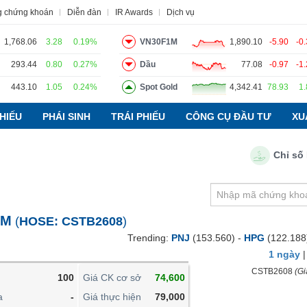
g chứng khoán
Diễn đàn
IR Awards
Dịch vụ
1,768.06
3.28
0.19%
VN30F1M
1,890.10
-5.90
-0
293.44
0.80
0.27%
Dầu
77.08
-0.97
-1
443.10
1.05
0.24%
Spot Gold
4,342.41
78.93
1
o
Tin tức
Báo cáo phân tích
Thuật ngữ
Dịch vụ
HIẾU
PHÁI SINH
TRÁI PHIẾU
CÔNG CỤ ĐẦU TƯ
XU
Chỉ số PMI 
VIETSTOCKFINANCE
VĨ MÔ
NGÀNH
1M
(
HOSE:
CSTB2608
)
DOANH NGHIỆP
Trending:
PNJ
(153.560) -
HPG
(122.188
CỔ PHIẾU
1 ngày
PHÁI SINH
CSTB2608
(Gi
100
Giá CK cơ sở
74,600
TRÁI PHIẾU
a
-
Giá thực hiện
79,000