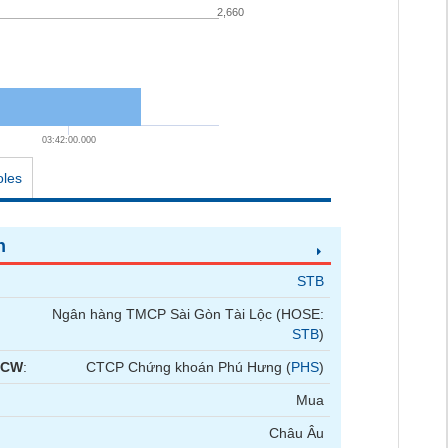
2,660
03:42:00.000
oles
n
STB
Ngân hàng TMCP Sài Gòn Tài Lộc (HOSE:
STB
)
 CW
:
CTCP Chứng khoán Phú Hưng (
PHS
)
Mua
Châu Âu