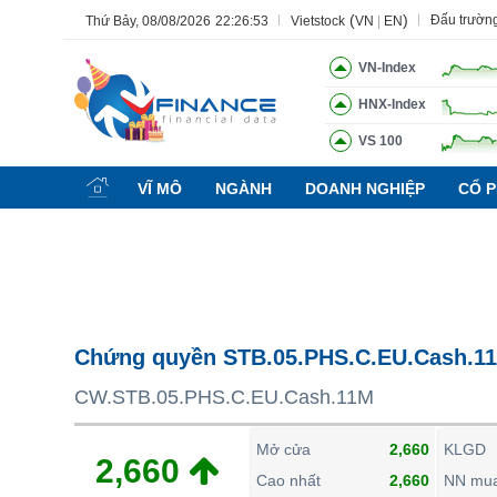
(
)
Đấu trườn
Thứ Bảy, 08/08/2026
22:26:54
Vietstock
VN
|
EN
VN-Index
HNX-Index
VS 100
Tất cả
Tính năng
Ngành
Mã chứng khoán
Lãnh đạ
VĨ MÔ
NGÀNH
DOANH NGHIỆP
CỔ P
Tính năng
(-)
VIETSTOCK
CHỨNG KHOÁN
DOANH NGHIỆP
Chứng quyền STB.05.PHS.C.EU.Cash.1
BẤT ĐỘNG SẢN
CW.STB.05.PHS.C.EU.Cash.11M
TÀI CHÍNH
HÀNG HÓA
Mở cửa
2,660
KLGD
2,660
KINH TẾ
Cao nhất
2,660
NN mu