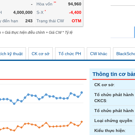
**
-
Hòa vốn
94,960
CÔNG CỤ ĐẦU TƯ
*
H
4,000,000
S-X
-4,400
XUẤT DỮ LIỆU
y đến hạn
243
Trạng thái CW
OTM
TIN MỚI
n = Giá thực hiện điều chỉnh + Giá CW * Tỷ lệ
ích kỹ thuật
CK cơ sở
Tổ chức PH
CW khác
BlackSch
Thông tin cơ bả
CK cơ sở
:
Tổ chức phát hành
CKCS
:
Tổ chức phát hành
Loại chứng quyền
:
Kiểu thực hiện
: