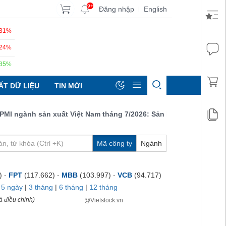
9+
Đăng nhập
English
|
.31%
.24%
.85%
ẤT DỮ LIỆU
TIN MỚI
ngành sản xuất Việt Nam tháng 7/2026: Sản lượng, số lượng đơn đ
Mã công ty
Ngành
) -
FPT
(117.662) -
MBB
(103.997) -
VCB
(94.717)
|
5 ngày
|
3 tháng
|
6 tháng
|
12 tháng
á điều chỉnh)
@Vietstock.vn