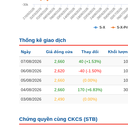
TÀI CHÍNH
-30k
27/05/2026
31/05/2026
02/06/2026
04/06/2026
08/06/2026
10/06/2026
14/06/2026
16/06/2026
18/06/2026
22/06/2026
24/06/2026
28/06/2026
30/06/2026
02/07/2026
06/07/20
08/
CÔNG NGHỆ THÔNG TIN
DỊCH VỤ TRUYỀN THÔNG
S-X
S-X-Pr
TIỆN ÍCH
Thống kê giao dịch
BẤT ĐỘNG SẢN
Ngày
Giá đóng cửa
Thay đổi
Khối lượ
Mã chứng khoán
(-)
07/08/2026
2,660
40 (+1.53%)
10
06/08/2026
2,620
-40 (-1.50%)
10
Tất cả
Cổ phiếu
Chỉ số
Chứng chỉ quỹ
Chứng quy
05/08/2026
2,660
(0.00%)
10
Lãnh đạo
(-)
04/08/2026
2,660
170 (+6.83%)
30
03/08/2026
2,490
(0.00%)
Tất cả
Người nội bộ
Người liên quan
Cổ đông lớn
Tin tức
(-)
Chứng quyền cùng CKCS (
STB
)