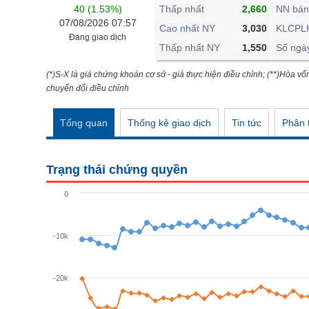
THẾ GIỚI
40 (1.53%)
Thấp nhất
2,660
NN bán
07/08/2026 07:57
ĐÔNG DƯƠNG
Cao nhất NY
3,030
KLCPL
Đang giao dịch
Thấp nhất NY
1,550
Số ngà
TÀI CHÍNH CÁ NHÂN
PHÂN TÍCH
(*)S-X là giá chứng khoán cơ sở - giá thực hiện điều chỉnh; (**)Hòa vố
chuyển đổi điều chỉnh
Ngành
(-)
Tổng quan
Thống kê giao dịch
Tin tức
Phân t
VS-SECTOR
NĂNG LƯỢNG
Trạng thái chứng quyền
NGUYÊN VẬT LIỆU
0
CÔNG NGHIỆP
TIÊU DÙNG KHÔNG THIẾT YẾU
-10k
TIÊU DÙNG THIẾT YẾU
-20k
CHĂM SÓC SỨC KHỎE