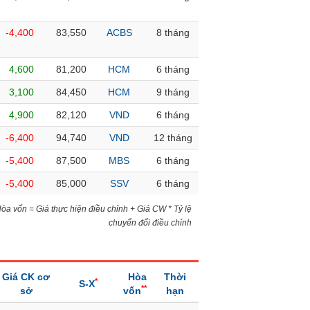
-4,400
83,550
ACBS
8 tháng
4,600
81,200
HCM
6 tháng
3,100
84,450
HCM
9 tháng
4,900
82,120
VND
6 tháng
-6,400
94,740
VND
12 tháng
-5,400
87,500
MBS
6 tháng
-5,400
85,000
SSV
6 tháng
)Hòa vốn = Giá thực hiện điều chỉnh + Giá CW * Tỷ lệ
chuyển đổi điều chỉnh
Giá CK cơ
Hòa
Thời
*
S-X
**
sở
vốn
hạn