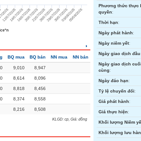
Phương thức thực 
26
07/2026
12/07/2026
14/07/2026
16/07/2026
20/07/2026
22/07/2026
26/07/2026
28/07/2026
30/07/2026
03/08/2026
05/08/2026
quyền
:
Thời hạn
:
ice*n
Ngày phát hành
:
Ngày niêm yết
:
Ngày giao dịch đầu 
ng
BQ mua
BQ bán
NN mua
NN bán
Ngày giao dịch cuố
0
9,010
8,947
cùng
:
0
8,614
8,096
ền
Hợp đồng tương lai
Trái phiếu
Ngày đáo hạn
:
0
8,818
8,456
Tỷ lệ chuyển đổi
:
0
8,374
8,558
Giá phát hành
:
8,216
8,508
Giá thực hiện
:
KLGD: cp, Giá: đồng
Khối lượng Niêm yế
Khối lượng lưu hà