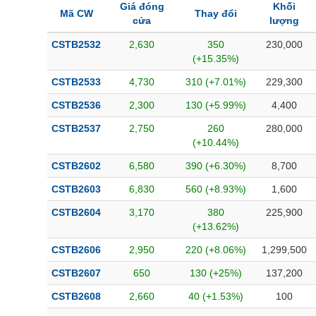
Giá đóng
Khối
Bài viết của tác giả
(-)
Mã CW
Thay đổi
cửa
lượng
CSTB2532
2,630
350
230,000
Báo cáo phân tích
(-)
(+15.35%)
CSTB2533
4,730
310 (+7.01%)
229,300
Thuật ngữ
(-)
CSTB2536
2,300
130 (+5.99%)
4,400
CSTB2537
2,750
260
280,000
Dịch vụ
(-)
(+10.44%)
CSTB2602
6,580
390 (+6.30%)
8,700
Đào tạo
CSTB2603
6,830
560 (+8.93%)
1,600
Sách tài chính
CSTB2604
3,170
380
225,900
Công cụ đầu tư
(+13.62%)
CSTB2606
2,950
220 (+8.06%)
1,299,500
Truyền thông tài chính
CSTB2607
650
130 (+25%)
137,200
Dữ liệu tài chính
CSTB2608
2,660
40 (+1.53%)
100