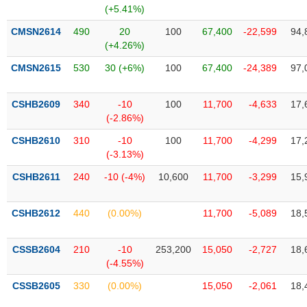
phân
(+5.41%)
tích
(-)
CMSN2614
490
20
100
67,400
-22,599
94,
(+4.26%)
CMSN2615
530
30 (+6%)
100
67,400
-24,389
97,
Thuật
ngữ
(-)
CSHB2609
340
-10
100
11,700
-4,633
17,
(-2.86%)
Dịch
CSHB2610
310
-10
100
11,700
-4,299
17,
vụ
(-3.13%)
(-)
CSHB2611
240
-10 (-4%)
10,600
11,700
-3,299
15,
Đào
CSHB2612
440
(0.00%)
11,700
-5,089
18,
tạo
CSSB2604
210
-10
253,200
15,050
-2,727
18,
(-4.55%)
Sách
CSSB2605
330
(0.00%)
15,050
-2,061
18,
tài