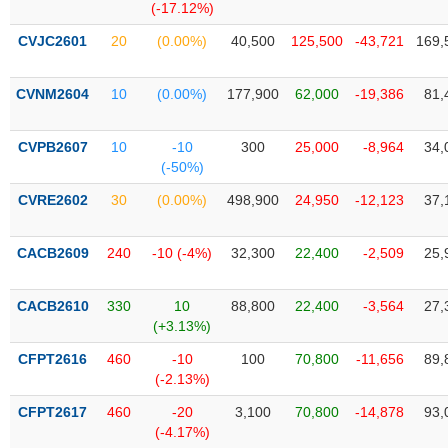
VỤ
(-17.12%)
TRUYỀN
CVJC2601
20
(0.00%)
40,500
125,500
-43,721
169,
THÔNG
CVNM2604
10
(0.00%)
177,900
62,000
-19,386
81,
CVPB2607
10
-10
300
25,000
-8,964
34,
TIỆN
(-50%)
ÍCH
CVRE2602
30
(0.00%)
498,900
24,950
-12,123
37,
CACB2609
240
-10 (-4%)
32,300
22,400
-2,509
25,
BẤT
ĐỘNG
CACB2610
330
10
88,800
22,400
-3,564
27,
SẢN
(+3.13%)
CFPT2616
460
-10
100
70,800
-11,656
89,
Mã
(-2.13%)
chứng
khoán
(-)
CFPT2617
460
-20
3,100
70,800
-14,878
93,
(-4.17%)