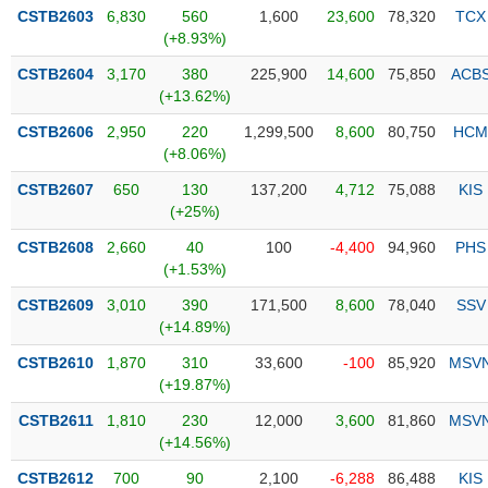
PHIẾU
Hủy
CSTB2603
6,830
560
1,600
23,600
78,320
TCX
niêm
(+8.93%)
yết
CSTB2604
3,170
380
225,900
14,600
75,850
ACB
Theo
(+13.62%)
CÔNG
dõi
CỤ
đặc
CSTB2606
2,950
220
1,299,500
8,600
80,750
HCM
ĐẦU
biệt
(+8.06%)
TƯ
Không
CSTB2607
650
130
137,200
4,712
75,088
KIS
được
(+25%)
ký
XUẤT
CSTB2608
2,660
40
100
-4,400
94,960
PHS
quỹ
DỮ
(+1.53%)
LIỆU
Danh
CSTB2609
3,010
390
171,500
8,600
78,040
SSV
mục
(+14.89%)
ETF
CSTB2610
1,870
310
33,600
-100
85,920
MSV
TIN
Cổ
(+19.87%)
MỚI
phiếu
CSTB2611
1,810
230
12,000
3,600
81,860
MSV
chi
Ngành
(+14.56%)
tiết
(-)
CSTB2612
700
90
2,100
-6,288
86,488
KIS