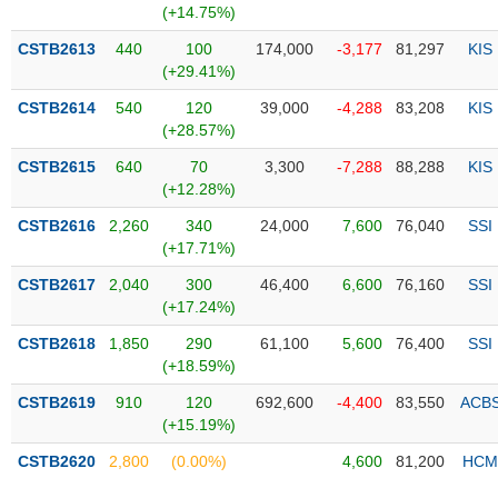
Tổng
VS-
(+14.75%)
quan
SECTOR
CSTB2613
440
100
174,000
-3,177
81,297
KIS
Giao
(+29.41%)
dịch
CSTB2614
540
120
39,000
-4,288
83,208
KIS
Tài
(+28.57%)
chính
NĂNG
CSTB2615
640
70
3,300
-7,288
88,288
KIS
Phân
LƯỢNG
(+12.28%)
tích
kỹ
CSTB2616
2,260
340
24,000
7,600
76,040
SSI
thuật
(+17.71%)
Hồ
CSTB2617
2,040
300
46,400
6,600
76,160
SSI
NGUYÊN
sơ
(+17.24%)
VẬT
doanh
LIỆU
CSTB2618
1,850
290
61,100
5,600
76,400
SSI
nghiệp
(+18.59%)
Tin
CSTB2619
910
120
692,600
-4,400
83,550
ACB
tức
(+15.19%)
sự
CÔNG
kiện
CSTB2620
2,800
(0.00%)
4,600
81,200
HCM
NGHIỆP
Tài