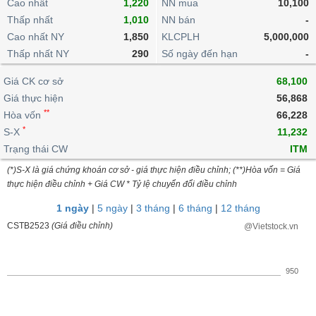
khoản
Cao nhất
1,220
NN mua
10,100
lai
dịch
lỗ
Phân
Vĩ
Thấp nhất
Thống
1,010
NN bán
-
Định
tích
mô
BẤT
Chứng
IR
Giao
kê
Chứng
Cao nhất NY
1,850
KLCPLH
5,000,000
giá
kỹ
ĐỘNG
quyền
Awards
dịch
giao
quyền
Thấp nhất NY
290
Số ngày đến hạn
-
thuật
SẢN
Nước
nội
dịch
Trái
ngoài
Tổng
bộ
Bảng
Giá CK cơ sở
phiếu
68,100
Tin
quan
giá
Đào
doanh
Giá thực hiện
56,868
Tự
Niên
tức
TÀI
trực
tạo
nghiệp
**
doanh
Hòa vốn
Thống
66,228
giám
CHÍNH
tuyến
kê
*
S-X
11,232
Top
Tài
giao
Bộ
Trạng thái CW
ITM
cổ
liệu
dịch
Dịch
lọc
phiếu
cổ
(*)S-X là giá chứng khoán cơ sở - giá thực hiện điều chỉnh; (**)Hòa vốn = Giá
HÀNG
vụ
cổ
Định
đông
thực hiện điều chỉnh + Giá CW * Tỷ lệ chuyển đổi điều chỉnh
HÓA
Bản
phiếu
giá
đồ
1 ngày
|
5 ngày
|
3 tháng
|
6 tháng
|
12 tháng
So
ngành
CSTB2523
(Giá điều chỉnh)
@Vietstock.vn
sánh
KINH
cổ
Thống
TẾ
phiếu
kê
950
giao
Báo
dịch
cáo
THẾ
phân
GIỚI