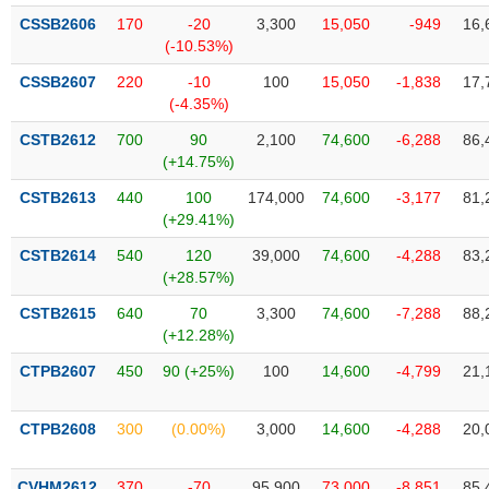
chính
CSSB2606
170
-20
3,300
15,050
-949
16,
(-10.53%)
CSSB2607
220
-10
100
15,050
-1,838
17,
(-4.35%)
Công
cụ
CSTB2612
700
90
2,100
74,600
-6,288
86,
đầu
(+14.75%)
tư
CSTB2613
440
100
174,000
74,600
-3,177
81,
(+29.41%)
CSTB2614
540
120
39,000
74,600
-4,288
83,
(+28.57%)
Truyền
thông
CSTB2615
640
70
3,300
74,600
-7,288
88,
tài
(+12.28%)
chính
CTPB2607
450
90 (+25%)
100
14,600
-4,799
21,
CTPB2608
300
(0.00%)
3,000
14,600
-4,288
20,
Dữ
liệu
CVHM2612
370
-70
95,900
73,000
-8,851
85,