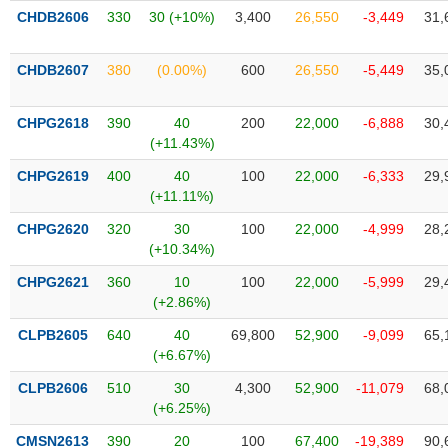
Tất cả
Cổ phiếu
Chỉ số
Chứng chỉ quỹ
Chứng q
CHDB2606
330
30 (+10%)
3,400
26,550
-3,449
31,
Lãnh
CHDB2607
380
(0.00%)
600
26,550
-5,449
35,
đạo
(-)
CHPG2618
390
40
200
22,000
-6,888
30,
Tất cả
Người nội bộ
Người liên quan
Cổ đông lớn
(+11.43%)
CHPG2619
400
40
100
22,000
-6,333
29,
Tin
(+11.11%)
tức
(-)
CHPG2620
320
30
100
22,000
-4,999
28,
(+10.34%)
Bài
CHPG2621
360
10
100
22,000
-5,999
29,
viết
(+2.86%)
của
tác
CLPB2605
640
40
69,800
52,900
-9,099
65,
giả
(+6.67%)
(-)
CLPB2606
510
30
4,300
52,900
-11,079
68,
(+6.25%)
Báo
cáo
CMSN2613
390
20
100
67,400
-19,389
90,