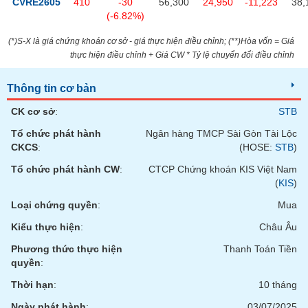
CVRE2605
410
-30
56,300
24,950
-11,223
38,
(-6.82%)
(*)S-X là giá chứng khoán cơ sở - giá thực hiện điều chỉnh; (**)Hòa vốn = Giá
thực hiện điều chỉnh + Giá CW * Tỷ lệ chuyển đổi điều chỉnh
Thông tin cơ bản
CK cơ sở
:
STB
Tổ chức phát hành
Ngân hàng TMCP Sài Gòn Tài Lộc
CKCS
:
(HOSE:
STB
)
Tổ chức phát hành CW
:
CTCP Chứng khoán KIS Việt Nam
(
KIS
)
Loại chứng quyền
:
Mua
Kiểu thực hiện
:
Châu Âu
Phương thức thực hiện
Thanh Toán Tiền
quyền
:
Thời hạn
:
10 tháng
Ngày phát hành
:
03/07/2025