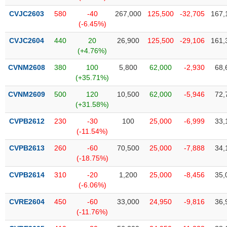
CVJC2603
580
-40
267,000
125,500
-32,705
167,
(-6.45%)
CVJC2604
440
20
26,900
125,500
-29,106
161,
(+4.76%)
CVNM2608
380
100
5,800
62,000
-2,930
68,
(+35.71%)
CVNM2609
500
120
10,500
62,000
-5,946
72,
(+31.58%)
CVPB2612
230
-30
100
25,000
-6,999
33,
(-11.54%)
CVPB2613
260
-60
70,500
25,000
-7,888
34,
(-18.75%)
CVPB2614
310
-20
1,200
25,000
-8,456
35,
(-6.06%)
CVRE2604
450
-60
33,000
24,950
-9,816
36,
(-11.76%)