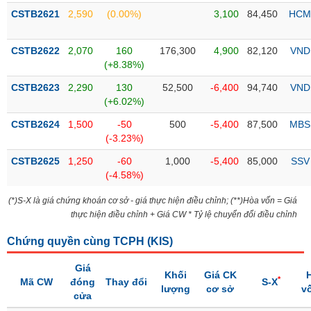
liệu
CSTB2621
2,590
(0.00%)
3,100
84,450
HCM
Tâm
CSTB2622
2,070
160
176,300
4,900
82,120
VND
lý
TIÊU
(+8.38%)
thị
DÙNG
trường
KHÔNG
CSTB2623
2,290
130
52,500
-6,400
94,740
VND
THIẾT
(+6.02%)
YẾU
CSTB2624
1,500
-50
500
-5,400
87,500
MBS
(-3.23%)
CSTB2625
1,250
-60
1,000
-5,400
85,000
SSV
(-4.58%)
TIÊU
DÙNG
(*)S-X là giá chứng khoán cơ sở - giá thực hiện điều chỉnh; (**)Hòa vốn = Giá
thực hiện điều chỉnh + Giá CW * Tỷ lệ chuyển đổi điều chỉnh
THIẾT
YẾU
Chứng quyền cùng TCPH (
KIS
)
Giá
Khối
Giá CK
*
Mã CW
đóng
Thay đổi
S-X
lượng
cơ sở
v
cửa
CHĂM