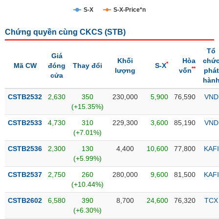
S-X
S-X-Price*n
Trạng
thái
NGÀNH
Chứng quyền cùng CKCS (
STB
)
cổ
phiếu
Tổ
Giá
Khối
Hòa
chứ
*
Mã CW
đóng
Thay đổi
S-X
Quy
**
lượng
vốn
phát
cửa
DOANH
mô
hàn
NGHIỆP
thị
CSTB2532
trường
2,630
350
230,000
5,900
76,590
VND
(+15.35%)
Niêm
CỔ
CSTB2533
yết
4,730
310
229,300
3,600
85,190
VND
PHIẾU
(+7.01%)
Niêm
CSTB2536
yết
2,300
130
4,400
10,600
77,800
KAFI
(+5.99%)
mới
PHÁI
CSTB2537
Niêm
2,750
260
280,000
9,600
81,500
KAFI
SINH
(+10.44%)
yết
bổ
CSTB2602
6,580
390
8,700
24,600
76,320
TCX
sung
TRÁI
(+6.30%)