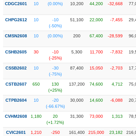
SÓC
CDGC2601
10
(0.00%)
10,200
44,200
-32,668
77,
SỨC
KHỎE
CHPG2612
10
-10
51,100
22,000
-7,455
29,
(-50%)
CMSN2608
10
(0.00%)
200
67,400
-28,599
96,
TÀI
CHÍNH
CSHB2605
30
-10
5,300
11,700
-7,832
19,
(-25%)
CSSB2602
10
-30
87,400
15,050
-2,703
17,
(-75%)
CÔNG
CSTB2607
650
130
137,200
74,600
4,712
75,
NGHỆ
(+25%)
THÔNG
CTPB2604
10
-20
30,000
14,600
-6,088
20,
TIN
(-66.67%)
CVHM2608
1,180
20
31,300
73,000
1,313
78,
(+1.72%)
DỊCH
CVIC2601
1,210
-250
161,400
215,000
23,182
216,