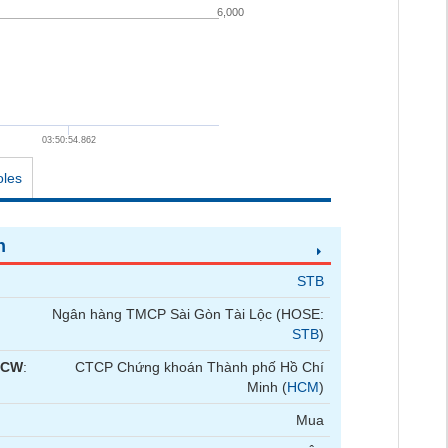
6,000
03:50:54.862
oles
n
STB
Ngân hàng TMCP Sài Gòn Tài Lộc (HOSE:
STB
)
 CW
:
CTCP Chứng khoán Thành phố Hồ Chí
Minh (
HCM
)
Mua