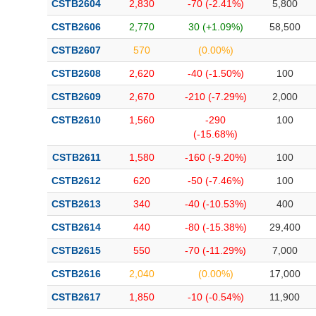
CSTB2604
2,830
-70 (-2.41%)
5,800
Bài viết của tác giả
(-)
CSTB2606
2,770
30 (+1.09%)
58,500
CSTB2607
570
(0.00%)
Báo cáo phân tích
(-)
CSTB2608
2,620
-40 (-1.50%)
100
CSTB2609
2,670
-210 (-7.29%)
2,000
Thuật ngữ
(-)
CSTB2610
1,560
-290
100
(-15.68%)
Dịch vụ
(-)
CSTB2611
1,580
-160 (-9.20%)
100
Đào tạo
CSTB2612
620
-50 (-7.46%)
100
Sách tài chính
CSTB2613
340
-40 (-10.53%)
400
Công cụ đầu tư
CSTB2614
440
-80 (-15.38%)
29,400
CSTB2615
550
-70 (-11.29%)
7,000
Truyền thông tài chính
CSTB2616
2,040
(0.00%)
17,000
Dữ liệu tài chính
CSTB2617
1,850
-10 (-0.54%)
11,900