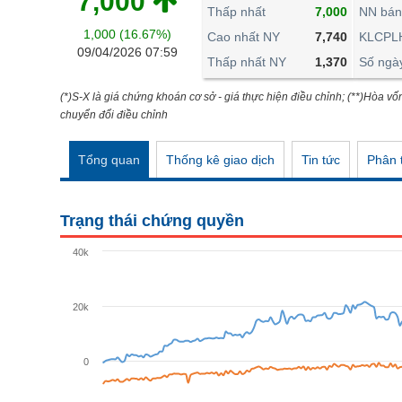
7,000
THẾ GIỚI
Thấp nhất
7,000
NN bán
1,000 (16.67%)
ĐÔNG DƯƠNG
Cao nhất NY
7,740
KLCPL
09/04/2026 07:59
Thấp nhất NY
1,370
Số ngà
TÀI CHÍNH CÁ NHÂN
PHÂN TÍCH
(*)S-X là giá chứng khoán cơ sở - giá thực hiện điều chỉnh; (**)Hòa vố
chuyển đổi điều chỉnh
Ngành
(-)
Tổng quan
Thống kê giao dịch
Tin tức
Phân t
VS-SECTOR
NĂNG LƯỢNG
Trạng thái chứng quyền
NGUYÊN VẬT LIỆU
40k
CÔNG NGHIỆP
TIÊU DÙNG KHÔNG THIẾT YẾU
20k
TIÊU DÙNG THIẾT YẾU
0
CHĂM SÓC SỨC KHỎE