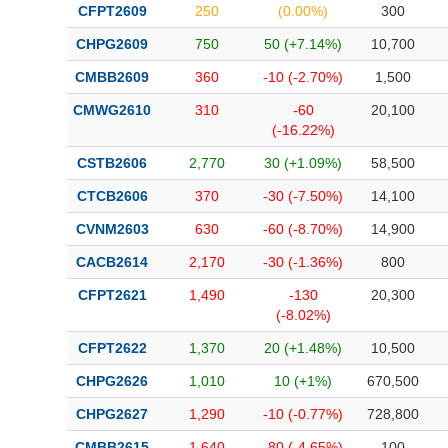
CFPT2609
250
(0.00%)
300
CHPG2609
750
50 (+7.14%)
10,700
CMBB2609
360
-10 (-2.70%)
1,500
CMWG2610
310
-60
20,100
(-16.22%)
CSTB2606
2,770
30 (+1.09%)
58,500
CTCB2606
370
-30 (-7.50%)
14,100
CVNM2603
630
-60 (-8.70%)
14,900
CACB2614
2,170
-30 (-1.36%)
800
CFPT2621
1,490
-130
20,300
(-8.02%)
CFPT2622
1,370
20 (+1.48%)
10,500
CHPG2626
1,010
10 (+1%)
670,500
CHPG2627
1,290
-10 (-0.77%)
728,800
CMBB2615
1,640
-80 (-4.65%)
100