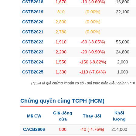
CSTB2618
1,670
-10 (-0.60%)
16,800
CSTB2619
810
(0.00%)
22,100
CSTB2620
2,800
(0.00%)
CSTB2621
2,780
(0.00%)
CSTB2622
1,910
-60 (-3.05%)
55,000
CSTB2623
2,200
-20 (-0.90%)
24,800
CSTB2624
1,550
-150 (-8.82%)
2,000
CSTB2625
1,330
-110 (-7.64%)
1,000
(*)S-X là giá chứng khoán cơ sở - giá thực hiện điều chỉnh; (**
Chứng quyền cùng TCPH (
HCM
)
Giá đóng
Khối
Mã CW
Thay đổi
cửa
lượng
CACB2606
800
-40 (-4.76%)
214,000