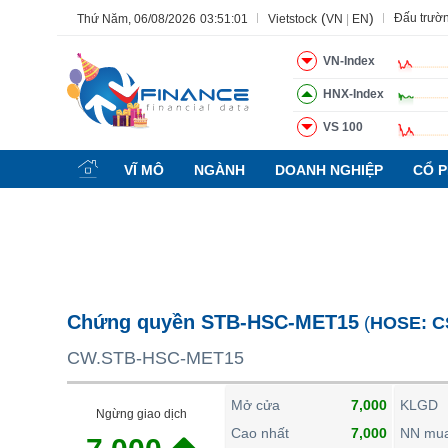
(
)
Đấu trườ
Thứ Năm, 06/08/2026
03:51:02
Vietstock
VN
|
EN
VN-Index
HNX-Index
VS 100
Tất cả
Tính năng
Ngành
Mã chứng khoán
Lãnh đạ
VĨ MÔ
NGÀNH
DOANH NGHIỆP
CỔ P
Tính năng
(-)
VIETSTOCK
CHỨNG KHOÁN
DOANH NGHIỆP
Chứng quyền STB-HSC-MET15
(
HOSE:
C
BẤT ĐỘNG SẢN
CW.STB-HSC-MET15
TÀI CHÍNH
HÀNG HÓA
Mở cửa
7,000
KLGD
Ngừng giao dịch
KINH TẾ
Cao nhất
7,000
NN mu