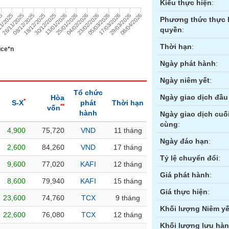
Kiểu thực hiện
:
30/12/2025
08/04/2026
26/11/2025
05/03/2026
25/01/2026
18/12/2025
29/03/2026
1/2025
23/02/2026
13/01/2026
08/12/2025
17/03/2026
25
04/02/2026
Phương thức thực 
quyền
:
Thời hạn
:
ice*n
Ngày phát hành
:
Ngày niêm yết
:
Tổ chức
Ngày giao dịch đầu 
Hòa
*
S-X
phát
Thời hạn
**
vốn
hành
Ngày giao dịch cuố
cùng
:
4,900
75,720
VND
11 tháng
ền
Hợp đồng tương lai
Trái phiếu
Ngày đáo hạn
:
2,600
84,260
VND
17 tháng
Tỷ lệ chuyển đổi
:
9,600
77,020
KAFI
12 tháng
Giá phát hành
:
8,600
79,940
KAFI
15 tháng
Giá thực hiện
:
23,600
74,760
TCX
9 tháng
Khối lượng Niêm yế
22,600
76,080
TCX
12 tháng
Khối lượng lưu hà