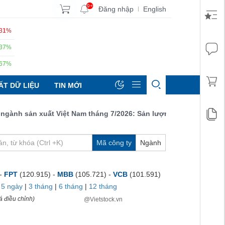
9+
Đăng nhập
English
|
.31%
.37%
.67%
ẤT DỮ LIỆU
TIN MỚI
h sản xuất Việt Nam tháng 7/2026: Sản lượng, số lượng đơn đặt 
Mã công ty
Ngành
 -
FPT
(120.915) -
MBB
(105.721) -
VCB
(101.591)
|
5 ngày
|
3 tháng
|
6 tháng
|
12 tháng
á điều chỉnh)
@Vietstock.vn