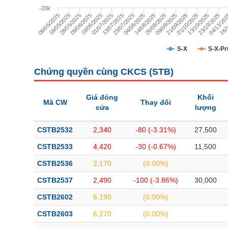
TÀI CHÍNH
-20k
28/05/2025
26/08/2025
23/07/2025
23/10/2025
19/06/2025
21/09/2025
18/05/2025
14/08/2025
16/1
13/07/2025
13/10/2025
09/06/2025
09/09/2025
06/05/2025
04/08/2025
04/11/20
01/07/2025
01/10/2025
CÔNG NGHỆ THÔNG TIN
DỊCH VỤ TRUYỀN THÔNG
S-X
S-X-Pr
TIỆN ÍCH
Chứng quyền cùng CKCS (
STB
)
BẤT ĐỘNG SẢN
Giá đóng
Khối
Mã CW
Thay đổi
cửa
lượng
Mã chứng khoán
(-)
CSTB2532
2,340
-80 (-3.31%)
27,500
Tất cả
Cổ phiếu
Chỉ số
Chứng chỉ quỹ
Chứng quy
CSTB2533
4,420
-30 (-0.67%)
11,500
Lãnh đạo
(-)
CSTB2536
2,170
(0.00%)
Tất cả
Người nội bộ
Người liên quan
Cổ đông lớn
CSTB2537
2,490
-100 (-3.86%)
30,000
CSTB2602
6,190
(0.00%)
Tin tức
(-)
CSTB2603
6,270
(0.00%)