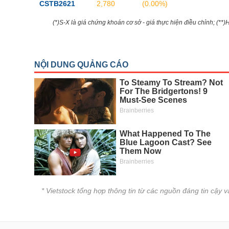
CSTB2621
2,780
(0.00%)
(*)S-X là giá chứng khoán cơ sở - giá thực hiện điều chỉnh; (**
* Vietstock tổng hợp thông tin từ các nguồn đáng tin cậy 