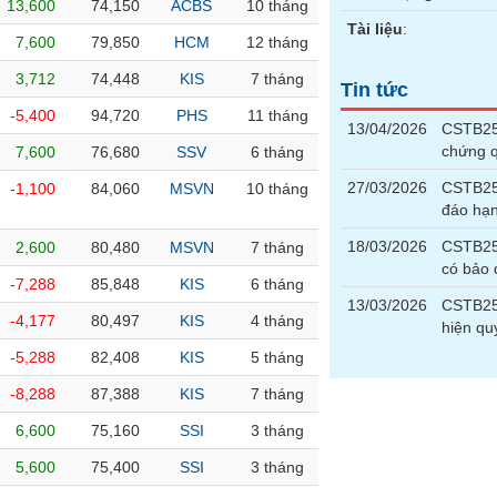
13,600
74,150
ACBS
10 tháng
Tài liệu
:
7,600
79,850
HCM
12 tháng
3,712
74,448
KIS
7 tháng
Tin tức
-5,400
94,720
PHS
11 tháng
13/04/2026
CSTB251
chứng 
7,600
76,680
SSV
6 tháng
27/03/2026
CSTB25
-1,100
84,060
MSVN
10 tháng
đáo hạ
18/03/2026
CSTB251
2,600
80,480
MSVN
7 tháng
có bảo
-7,288
85,848
KIS
6 tháng
13/03/2026
CSTB251
-4,177
80,497
KIS
4 tháng
hiện qu
-5,288
82,408
KIS
5 tháng
-8,288
87,388
KIS
7 tháng
6,600
75,160
SSI
3 tháng
5,600
75,400
SSI
3 tháng