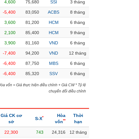
4,600
75,680
SSI
3 tháng
-5,400
83,050
ACBS
8 tháng
3,600
81,200
HCM
6 tháng
2,100
85,400
HCM
9 tháng
3,900
81,160
VND
6 tháng
-7,400
94,200
VND
12 tháng
-6,400
87,750
MBS
6 tháng
-6,400
85,320
SSV
6 tháng
)Hòa vốn = Giá thực hiện điều chỉnh + Giá CW * Tỷ lệ
chuyển đổi điều chỉnh
Giá CK cơ
Hòa
Thời
*
S-X
**
sở
vốn
hạn
22,300
743
24,316
12 tháng