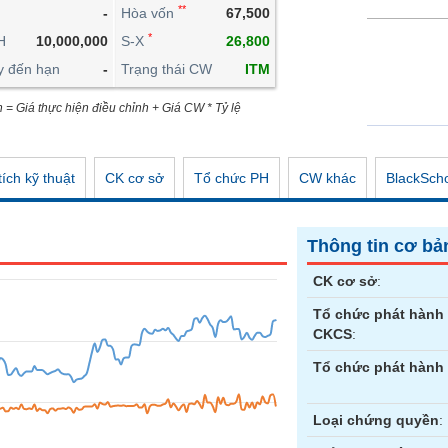
**
-
Hòa vốn
67,500
CÔNG CỤ ĐẦU TƯ
*
H
10,000,000
S-X
26,800
XUẤT DỮ LIỆU
y đến hạn
-
Trạng thái CW
ITM
TIN MỚI
n = Giá thực hiện điều chỉnh + Giá CW * Tỷ lệ
ích kỹ thuật
CK cơ sở
Tổ chức PH
CW khác
BlackSch
Thông tin cơ bả
CK cơ sở
:
Tổ chức phát hành
CKCS
:
Tổ chức phát hành
Loại chứng quyền
: