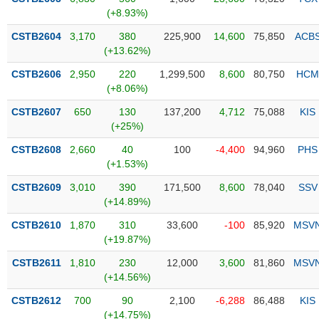
PHIẾU
Hủy
(+8.93%)
niêm
yết
CSTB2604
3,170
380
225,900
14,600
75,850
ACB
(+13.62%)
Theo
CÔNG
dõi
CSTB2606
2,950
220
1,299,500
8,600
80,750
HCM
CỤ
đặc
(+8.06%)
ĐẦU
biệt
TƯ
CSTB2607
650
130
137,200
4,712
75,088
KIS
Không
(+25%)
được
CSTB2608
2,660
40
100
-4,400
94,960
PHS
ký
XUẤT
(+1.53%)
quỹ
DỮ
LIỆU
CSTB2609
3,010
390
171,500
8,600
78,040
SSV
Danh
(+14.89%)
mục
ETF
CSTB2610
1,870
310
33,600
-100
85,920
MSV
TIN
(+19.87%)
Cổ
MỚI
CSTB2611
phiếu
1,810
230
12,000
3,600
81,860
MSV
(+14.56%)
chi
Ngành
tiết
(-)
CSTB2612
700
90
2,100
-6,288
86,488
KIS
(+14.75%)