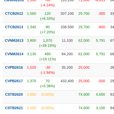
CMWG2618
1,390
-60
110,200
71,000
-4,819
84
Tất cả
Cổ phiếu
Chỉ số
Chứng chỉ quỹ
Chứng q
(-4.14%)
CTCB2612
1,560
120
307,100
29,700
-300
33
Lãnh
(+8.33%)
đạo
(-)
CTCB2613
1,340
90
338,500
29,700
-800
34
(+7.20%)
Tất cả
Người nội bộ
Người liên quan
Cổ đông lớn
CVNM2613
3,800
1,070
11,100
62,000
5,791
67
(+39.19%)
Tin
tức
CVNM2614
3,130
480
84,200
62,000
5,791
68
(-)
(+18.11%)
CVPB2616
1,520
-30
35,200
25,000
28
Bài
(-1.94%)
viết
của
CVPB2617
1,370
70
432,400
25,000
-500
29
tác
(+5.38%)
giả
(-)
CSTB2620
2,800
(0.00%)
74,600
4,600
81
Báo
CSTB2621
2,590
(0.00%)
74,600
3,100
84
cáo