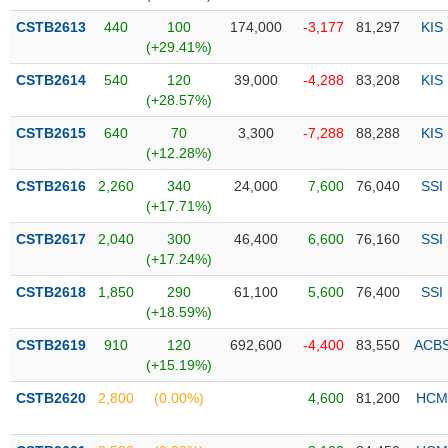
Tổng
VS-
quan
CSTB2613
440
100
174,000
-3,177
81,297
KIS
SECTOR
(+29.41%)
Giao
dịch
CSTB2614
540
120
39,000
-4,288
83,208
KIS
(+28.57%)
Tài
chính
CSTB2615
640
70
3,300
-7,288
88,288
KIS
NĂNG
(+12.28%)
Phân
LƯỢNG
tích
CSTB2616
2,260
340
24,000
7,600
76,040
SSI
kỹ
(+17.71%)
thuật
CSTB2617
2,040
300
46,400
6,600
76,160
SSI
Hồ
(+17.24%)
NGUYÊN
sơ
VẬT
CSTB2618
1,850
290
61,100
5,600
76,400
SSI
doanh
LIỆU
(+18.59%)
nghiệp
CSTB2619
910
120
692,600
-4,400
83,550
ACB
Tin
(+15.19%)
tức
sự
CSTB2620
2,800
(0.00%)
4,600
81,200
HCM
CÔNG
kiện
NGHIỆP
Tài