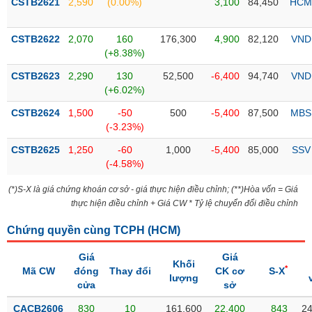
CSTB2621
2,590
(0.00%)
3,100
84,450
HCM
liệu
CSTB2622
Tâm
2,070
160
176,300
4,900
82,120
VND
(+8.38%)
lý
TIÊU
thị
DÙNG
CSTB2623
2,290
130
52,500
-6,400
94,740
VND
trường
KHÔNG
(+6.02%)
THIẾT
CSTB2624
1,500
-50
500
-5,400
87,500
MBS
YẾU
(-3.23%)
CSTB2625
1,250
-60
1,000
-5,400
85,000
SSV
(-4.58%)
TIÊU
(*)S-X là giá chứng khoán cơ sở - giá thực hiện điều chỉnh; (**)Hòa vốn = Giá
DÙNG
thực hiện điều chỉnh + Giá CW * Tỷ lệ chuyển đổi điều chỉnh
THIẾT
Chứng quyền cùng TCPH (
HCM
)
YẾU
Giá
Giá
Khối
*
Mã CW
đóng
Thay đổi
CK cơ
S-X
lượng
cửa
sở
CHĂM
CACB2606
830
10
161,600
22,400
843
24