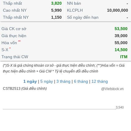
khoản
lai
Thấp nhất
3,820
NN bán
-
dịch
lỗ
Phân
Vĩ
Thống
Định
Cao nhất NY
5,990
KLCPLH
10,000,000
tích
mô
BẤT
Chứng
IR
Giao
kê
Chứng
giá
Thấp nhất NY
kỹ
1,150
Số ngày đến hạn
-
ĐỘNG
quyền
Awards
dịch
giao
quyền
thuật
SẢN
Nước
nội
dịch
Trái
Giá CK cơ sở
53,500
ngoài
Tổng
bộ
Bảng
phiếu
Giá thực hiện
39,000
Tin
quan
giá
Đào
doanh
Tự
**
Niên
tức
Hòa vốn
55,000
TÀI
trực
tạo
nghiệp
doanh
Thống
giám
*
S-X
14,500
CHÍNH
tuyến
kê
Top
Trạng thái CW
ITM
Tài
giao
Bộ
cổ
liệu
(*)S-X là giá chứng khoán cơ sở - giá thực hiện điều chỉnh; (**)Hòa vốn = Giá
dịch
Dịch
lọc
phiếu
cổ
HÀNG
thực hiện điều chỉnh + Giá CW * Tỷ lệ chuyển đổi điều chỉnh
vụ
cổ
Định
đông
HÓA
Bản
phiếu
1 ngày
|
5 ngày
|
3 tháng
|
6 tháng
|
12 tháng
giá
đồ
So
CSTB2513
(Giá điều chỉnh)
@Vietstock.vn
ngành
sánh
KINH
cổ
Thống
TẾ
phiếu
kê
3,540
giao
Báo
dịch
cáo
THẾ
phân
GIỚI