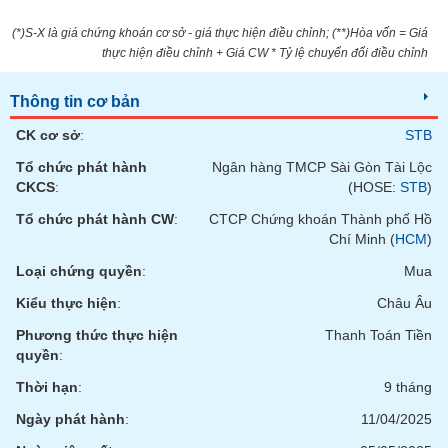
phân
tích
(*)S-X là giá chứng khoán cơ sở - giá thực hiện điều chỉnh; (**)Hòa vốn = Giá
(-)
thực hiện điều chỉnh + Giá CW * Tỷ lệ chuyển đổi điều chỉnh
Thông tin cơ bản
Thuật
ngữ
(-)
CK cơ sở
:
STB
Tổ chức phát hành
Ngân hàng TMCP Sài Gòn Tài Lộc
CKCS
:
(HOSE:
STB
)
Dịch
vụ
Tổ chức phát hành CW
:
CTCP Chứng khoán Thành phố Hồ
(-)
Chí Minh (
HCM
)
Loại chứng quyền
:
Mua
Đào
Kiểu thực hiện
:
Châu Âu
tạo
Phương thức thực hiện
Thanh Toán Tiền
quyền
:
Thời hạn
:
9 tháng
Sách
Ngày phát hành
:
11/04/2025
tài