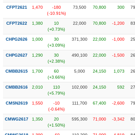
VỤ
CFPT2621
1,470
-180
73,500
70,800
300
79
TRUYỀN
(-10.91%)
THÔNG
CFPT2622
1,380
10
22,000
70,800
-1,200
83
(+0.73%)
CHPG2626
1,000
30
371,300
22,000
-1,000
25
TIỆN
(+3.09%)
ÍCH
CHPG2627
1,290
30
490,100
22,000
-1,500
26
(+2.38%)
CMBB2615
1,700
60
5,000
24,150
1,073
26
(+3.66%)
BẤT
CMBB2616
2,010
110
102,000
24,150
592
27
ĐỘNG
(+5.79%)
SẢN
CMSN2619
1,550
-10
111,700
67,400
-2,600
79
(-0.64%)
Mã
chứng
CMWG2617
1,350
20
595,300
71,000
-3,342
80
khoán
(-)
(+1.50%)