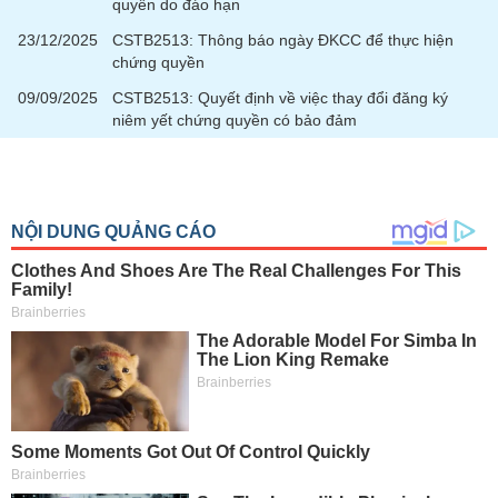
tài
quyền do đáo hạn
chính
23/12/2025
CSTB2513: Thông báo ngày ĐKCC để thực hiện
chứng quyền
09/09/2025
CSTB2513: Quyết định về việc thay đổi đăng ký
niêm yết chứng quyền có bảo đảm