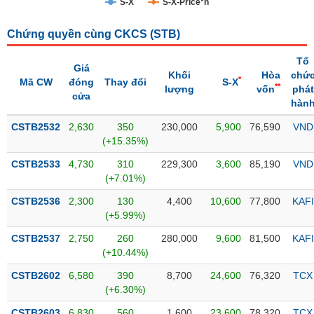
S-X
S-X-Price*n
Trạng
Chứng quyền cùng CKCS (
STB
)
thái
NGÀNH
cổ
Tổ
phiếu
Giá
Khối
Hòa
chứ
*
Mã CW
đóng
Thay đổi
S-X
**
lượng
vốn
phát
Quy
cửa
hàn
DOANH
mô
NGHIỆP
thị
CSTB2532
2,630
350
230,000
5,900
76,590
VND
trường
(+15.35%)
Niêm
CSTB2533
4,730
310
229,300
3,600
85,190
VND
CỔ
yết
(+7.01%)
PHIẾU
Niêm
CSTB2536
2,300
130
4,400
10,600
77,800
KAFI
yết
(+5.99%)
mới
PHÁI
CSTB2537
2,750
260
280,000
9,600
81,500
KAFI
Niêm
SINH
(+10.44%)
yết
CSTB2602
6,580
390
8,700
24,600
76,320
TCX
bổ
(+6.30%)
sung
TRÁI
CSTB2603
6,830
560
1,600
23,600
78,320
TCX