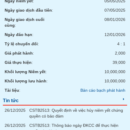
chính
Ngày niêm yết
:
05/05/2025
Ngày giao dịch đầu tiên
:
07/05/2025
Ngày giao dịch cuối
08/01/2026
cùng
:
Công
cụ
Ngày đáo hạn
:
12/01/2026
đầu
Tỷ lệ chuyển đổi
:
4 : 1
tư
Giá phát hành
:
2,000
Giá thực hiện
:
39,000
Khối lượng Niêm yết
:
10,000,000
Truyền
thông
Khối lượng lưu hành
:
10,000,000
tài
Tài liệu
:
Bản cáo bạch phát hành
chính
Tin tức
26/12/2025
CSTB2513: Quyết định về việc hủy niêm yết chứng
quyền có bảo đảm
Dữ
liệu
26/12/2025
CSTB2513: Thông báo ngày ĐKCC để thực hiện