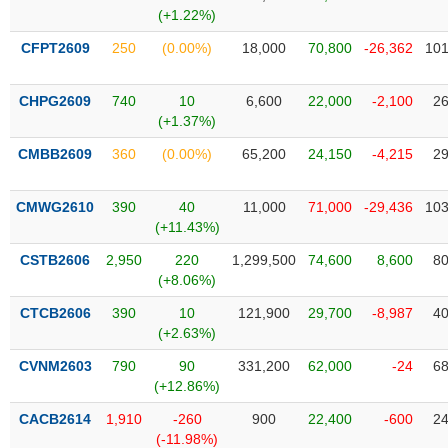
SÓC
(+1.22%)
SỨC
KHỎE
CFPT2609
250
(0.00%)
18,000
70,800
-26,362
101
CHPG2609
740
10
6,600
22,000
-2,100
26
(+1.37%)
TÀI
CMBB2609
360
(0.00%)
65,200
24,150
-4,215
29
CHÍNH
CMWG2610
390
40
11,000
71,000
-29,436
103
(+11.43%)
CSTB2606
2,950
220
1,299,500
74,600
8,600
80
CÔNG
(+8.06%)
NGHỆ
THÔNG
CTCB2606
390
10
121,900
29,700
-8,987
40
(+2.63%)
TIN
CVNM2603
790
90
331,200
62,000
-24
68
(+12.86%)
CACB2614
1,910
-260
900
22,400
-600
24
DỊCH
(-11.98%)