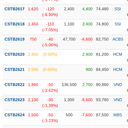
Tổng
VS-
quan
SECTOR
CSTB2617
1,620
-120
2,400
4,400
74,480
SSI
(-6.90%)
Giao
dịch
CSTB2618
1,450
-110
1,100
3,400
74,800
SSI
(-7.05%)
Tài
chính
CSTB2619
750
-40
47,700
-6,600
82,750
ACBS
NĂNG
(-5.06%)
Phân
LƯỢNG
tích
CSTB2620
2,800
(0.00%)
2,400
81,200
HCM
kỹ
thuật
CSTB2621
2,590
(0.00%)
900
84,450
HCM
Hồ
NGUYÊN
sơ
VẬT
CSTB2622
1,860
-50
136,500
2,700
80,860
VND
doanh
LIỆU
(-2.62%)
nghiệp
CSTB2623
2,130
-30
1,300
-8,600
93,780
VND
Tin
(-1.39%)
tức
sự
CSTB2624
1,500
-50
500
-7,600
87,500
MBS
CÔNG
kiện
(-3.23%)
NGHIỆP
Tài