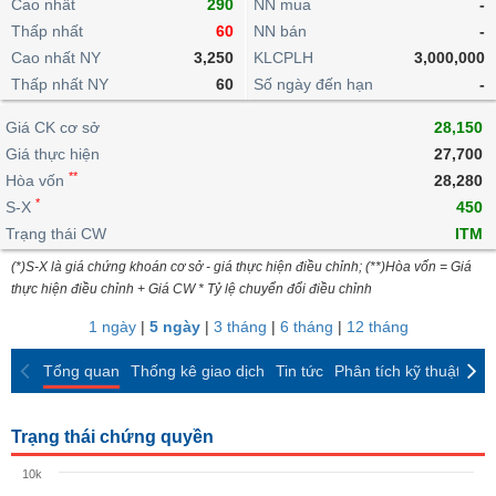
khoản
Cao nhất
290
NN mua
-
lai
dịch
lỗ
Phân
Vĩ
Thấp nhất
Thống
60
NN bán
-
Định
tích
mô
BẤT
Chứng
IR
Giao
kê
Chứng
Cao nhất NY
3,250
KLCPLH
3,000,000
giá
kỹ
ĐỘNG
quyền
Awards
dịch
giao
quyền
Thấp nhất NY
60
Số ngày đến hạn
-
thuật
SẢN
Nước
nội
dịch
Trái
ngoài
Tổng
bộ
Bảng
Giá CK cơ sở
phiếu
28,150
Tin
quan
giá
Đào
doanh
Giá thực hiện
27,700
Tự
Niên
tức
TÀI
trực
tạo
nghiệp
**
doanh
Hòa vốn
Thống
28,280
giám
CHÍNH
tuyến
kê
*
S-X
450
Top
Tài
giao
Bộ
Trạng thái CW
ITM
cổ
liệu
dịch
Dịch
lọc
phiếu
cổ
(*)S-X là giá chứng khoán cơ sở - giá thực hiện điều chỉnh; (**)Hòa vốn = Giá
HÀNG
vụ
cổ
Định
đông
thực hiện điều chỉnh + Giá CW * Tỷ lệ chuyển đổi điều chỉnh
HÓA
Bản
phiếu
giá
đồ
1 ngày
|
5 ngày
|
3 tháng
|
6 tháng
|
12 tháng
So
ngành
sánh
KINH
Tổng quan
Thống kê giao dịch
Tin tức
Phân tích kỹ thuật
CK
cổ
Thống
TẾ
phiếu
kê
giao
Trạng thái chứng quyền
Báo
dịch
cáo
THẾ
10k
phân
GIỚI