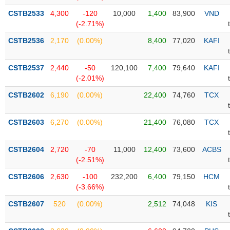
CSTB2533
4,300
-120
10,000
1,400
83,900
VND
Trạng
(-2.71%)
thái
NGÀNH
cổ
CSTB2536
2,170
(0.00%)
8,400
77,020
KAFI
phiếu
CSTB2537
2,440
-50
120,100
7,400
79,640
KAFI
Quy
(-2.01%)
DOANH
mô
NGHIỆP
thị
CSTB2602
6,190
(0.00%)
22,400
74,760
TCX
trường
Niêm
CSTB2603
6,270
(0.00%)
21,400
76,080
TCX
CỔ
yết
PHIẾU
Niêm
CSTB2604
2,720
-70
11,000
12,400
73,600
ACBS
yết
(-2.51%)
mới
PHÁI
CSTB2606
2,630
-100
232,200
6,400
79,150
HCM
Niêm
SINH
(-3.66%)
yết
CSTB2607
520
(0.00%)
2,512
74,048
KIS
bổ
sung
TRÁI