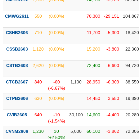
SÓC
SỨC
KHỎE
CMWG2611
550
(0.00%)
70,300
-29,151
104,867
CSHB2606
710
(0.00%)
11,700
-5,300
18,420
TÀI
CSSB2603
1,120
(0.00%)
15,200
-3,800
22,360
CHÍNH
CSTB2608
2,620
(0.00%)
72,400
-6,600
94,720
CTCB2607
840
-60
1,100
28,950
-6,309
38,550
CÔNG
(-6.67%)
NGHỆ
THÔNG
CTPB2606
630
(0.00%)
14,450
-3,550
19,890
TIN
CVIB2605
640
-10
30,100
14,600
-4,400
20,280
(-1.54%)
CVNM2606
1,230
30
5,000
60,100
-3,862
72,306
DỊCH
(+2.50%)