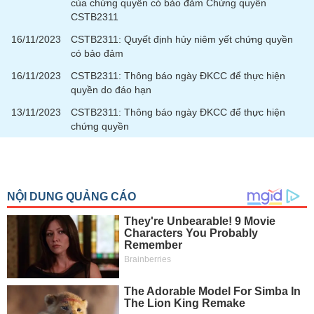
của chứng quyền có bảo đảm Chứng quyền
phân
CSTB2311
tích
(-)
16/11/2023
CSTB2311: Quyết định hủy niêm yết chứng quyền
có bảo đảm
Thuật
16/11/2023
CSTB2311: Thông báo ngày ĐKCC để thực hiện
ngữ
quyền do đáo hạn
(-)
13/11/2023
CSTB2311: Thông báo ngày ĐKCC để thực hiện
chứng quyền
Dịch
vụ
(-)
Đào
tạo
Sách
tài