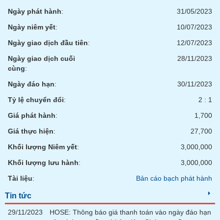
Tất cả
Cổ phiếu
Chỉ số
Chứng chỉ quỹ
Chứng q
Ngày phát hành
:
31/05/2023
Ngày niêm yết
:
10/07/2023
Lãnh
đạo
Ngày giao dịch đầu tiên
:
12/07/2023
(-)
Ngày giao dịch cuối
28/11/2023
Tất cả
Người nội bộ
Người liên quan
Cổ đông lớn
cùng
:
Ngày đáo hạn
:
30/11/2023
Tin
tức
Tỷ lệ chuyển đổi
:
2 : 1
(-)
Giá phát hành
:
1,700
Giá thực hiện
:
27,700
Bài
viết
Khối lượng Niêm yết
:
3,000,000
của
tác
Khối lượng lưu hành
:
3,000,000
giả
(-)
Tài liệu
:
Bản cáo bạch phát hành
Tin tức
Báo
29/11/2023
HOSE: Thông báo giá thanh toán vào ngày đáo hạn
cáo