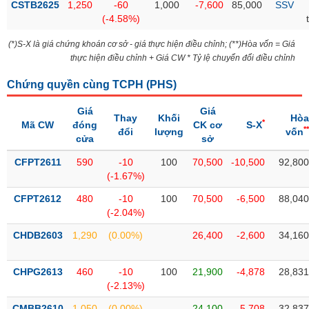
CSTB2625
1,250
-60
1,000
-7,600
85,000
SSV
liệu
(-4.58%)
Tâm
(*)S-X là giá chứng khoán cơ sở - giá thực hiện điều chỉnh; (**)Hòa vốn = Giá
lý
TIÊU
thực hiện điều chỉnh + Giá CW * Tỷ lệ chuyển đổi điều chỉnh
thị
DÙNG
trường
Chứng quyền cùng TCPH (
PHS
)
KHÔNG
THIẾT
Giá
Giá
YẾU
Thay
Khối
Hòa
*
Mã CW
đóng
CK cơ
S-X
**
đổi
lượng
vốn
cửa
sở
CFPT2611
590
-10
100
70,500
-10,500
92,800
(-1.67%)
TIÊU
CFPT2612
480
-10
100
70,500
-6,500
88,040
DÙNG
(-2.04%)
THIẾT
YẾU
CHDB2603
1,290
(0.00%)
26,400
-2,600
34,160
CHPG2613
460
-10
100
21,900
-4,878
28,831
(-2.13%)
CHĂM
CMBB2610
1,050
(0.00%)
24,100
-5,708
32,837