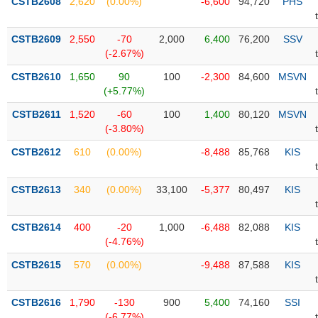
PHIẾU
CSTB2608
2,620
(0.00%)
-6,600
94,720
PHS
Hủy
niêm
yết
CSTB2609
2,550
-70
2,000
6,400
76,200
SSV
(-2.67%)
Theo
CÔNG
dõi
CSTB2610
1,650
90
100
-2,300
84,600
MSVN
CỤ
đặc
(+5.77%)
ĐẦU
biệt
TƯ
CSTB2611
1,520
-60
100
1,400
80,120
MSVN
Không
(-3.80%)
được
CSTB2612
610
(0.00%)
-8,488
85,768
KIS
ký
XUẤT
quỹ
DỮ
LIỆU
CSTB2613
340
(0.00%)
33,100
-5,377
80,497
KIS
Danh
mục
ETF
CSTB2614
400
-20
1,000
-6,488
82,088
KIS
TIN
(-4.76%)
Cổ
MỚI
phiếu
CSTB2615
570
(0.00%)
-9,488
87,588
KIS
chi
Ngành
tiết
(-)
CSTB2616
1,790
-130
900
5,400
74,160
SSI
(-6.77%)