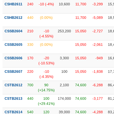
phân
CSHB2611
240
-10 (-4%)
10,600
11,700
-3,299
15,
tích
(-)
CSHB2612
440
(0.00%)
11,700
-5,089
18,
Thuật
ngữ
CSSB2604
210
-10
253,200
15,050
-2,727
18,
(-)
(-4.55%)
CSSB2605
330
(0.00%)
15,050
-2,061
18,
Dịch
vụ
CSSB2606
170
-20
3,300
15,050
-949
16,
(-)
(-10.53%)
CSSB2607
220
-10
100
15,050
-1,838
17,
Đào
(-4.35%)
tạo
CSTB2612
700
90
2,100
74,600
-6,288
86,
(+14.75%)
CSTB2613
440
100
174,000
74,600
-3,177
81,
(+29.41%)
Sách
tài
CSTB2614
540
120
39,000
74,600
-4,288
83,