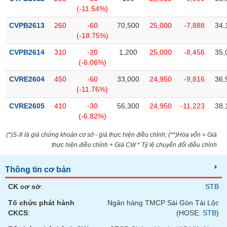
(-11.54%)
CVPB2613
260
-60
70,500
25,000
-7,888
34,
(-18.75%)
CVPB2614
310
-20
1,200
25,000
-8,456
35,
(-6.06%)
CVRE2604
450
-60
33,000
24,950
-9,816
36,
(-11.76%)
CVRE2605
410
-30
56,300
24,950
-11,223
38,
(-6.82%)
(*)S-X là giá chứng khoán cơ sở - giá thực hiện điều chỉnh; (**)Hòa vốn = Giá
thực hiện điều chỉnh + Giá CW * Tỷ lệ chuyển đổi điều chỉnh
Thông tin cơ bản
CK cơ sở
:
STB
Tổ chức phát hành
Ngân hàng TMCP Sài Gòn Tài Lộc
CKCS
:
(HOSE:
STB
)