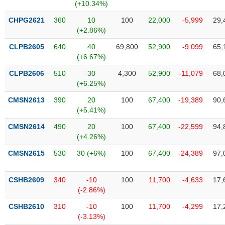
Tất cả
Cổ phiếu
Chỉ số
Chứng chỉ quỹ
Chứng q
(+10.34%)
CHPG2621
360
10
100
22,000
-5,999
29,
Lãnh
(+2.86%)
đạo
(-)
CLPB2605
640
40
69,800
52,900
-9,099
65,
(+6.67%)
Tất cả
Người nội bộ
Người liên quan
Cổ đông lớn
CLPB2606
510
30
4,300
52,900
-11,079
68,
(+6.25%)
Tin
CMSN2613
390
20
100
67,400
-19,389
90,
tức
(-)
(+5.41%)
CMSN2614
490
20
100
67,400
-22,599
94,
(+4.26%)
Bài
viết
CMSN2615
530
30 (+6%)
100
67,400
-24,389
97,
của
tác
giả
CSHB2609
340
-10
100
11,700
-4,633
17,
(-)
(-2.86%)
CSHB2610
310
-10
100
11,700
-4,299
17,
Báo
(-3.13%)
cáo