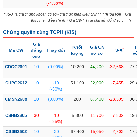
(-4.58%)
liệu
(*)S-X là giá chứng khoán cơ sở - giá thực hiện điều chỉnh; (**)Hòa vốn = Giá
Tâm
thực hiện điều chỉnh + Giá CW * Tỷ lệ chuyển đổi điều chỉnh
lý
TIÊU
thị
DÙNG
Chứng quyền cùng TCPH (
KIS
)
trường
KHÔNG
Giá
THIẾT
Khối
Giá CK
*
Mã CW
đóng
Thay đổi
S-X
YẾU
lượng
cơ sở
v
cửa
CDGC2601
10
(0.00%)
10,200
44,200
-32,668
77,
TIÊU
CHPG2612
10
-10
51,100
22,000
-7,455
29,
DÙNG
(-50%)
THIẾT
CMSN2608
10
(0.00%)
200
67,400
-28,599
96,
YẾU
CSHB2605
30
-10
5,300
11,700
-7,832
19,
(-25%)
CSSB2602
10
-30
87,400
15,050
-2,703
17,
CHĂM