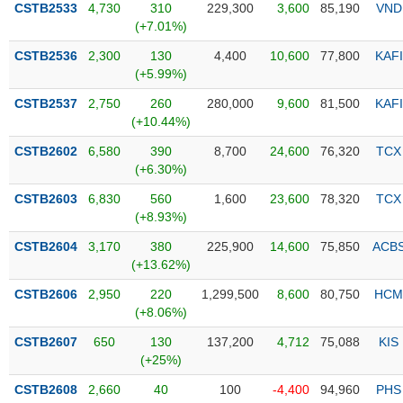
CSTB2533
4,730
310
229,300
3,600
85,190
VND
(+7.01%)
Trạng
thái
CSTB2536
2,300
130
4,400
10,600
77,800
KAFI
NGÀNH
cổ
(+5.99%)
phiếu
CSTB2537
2,750
260
280,000
9,600
81,500
KAFI
Quy
(+10.44%)
DOANH
mô
CSTB2602
6,580
390
8,700
24,600
76,320
TCX
NGHIỆP
thị
(+6.30%)
trường
CSTB2603
6,830
560
1,600
23,600
78,320
TCX
Niêm
(+8.93%)
CỔ
yết
PHIẾU
CSTB2604
3,170
380
225,900
14,600
75,850
ACB
Niêm
(+13.62%)
yết
mới
CSTB2606
2,950
220
1,299,500
8,600
80,750
HCM
PHÁI
(+8.06%)
Niêm
SINH
yết
CSTB2607
650
130
137,200
4,712
75,088
KIS
bổ
(+25%)
sung
TRÁI
CSTB2608
2,660
40
100
-4,400
94,960
PHS