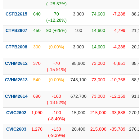
chính
(+28.57%)
CSTB2615
640
70
3,300
74,600
-7,288
88,
(+12.28%)
CTPB2607
450
90 (+25%)
100
14,600
-4,799
21,
Công
cụ
đầu
CTPB2608
300
(0.00%)
3,000
14,600
-4,288
20,
tư
CVHM2612
370
-70
95,900
73,000
-8,851
85,
(-15.91%)
Truyền
CVHM2613
540
(0.00%)
743,100
73,000
-10,768
88,
thông
tài
CVHM2614
690
-160
672,700
73,000
-12,159
91,
chính
(-18.82%)
CVIC2602
1,090
-100
15,000
215,000
-33,888
270,
(-8.40%)
Dữ
CVIC2603
1,270
-130
20,400
215,000
-35,789
276,
liệu
(-9.29%)