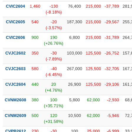
tài
CVIC2604
1,460
-130
76,400
215,000
-37,789
281,
chính
(-8.18%)
CVIC2605
540
-20
187,300
215,000
-29,567
255,
(-3.57%)
CVIC2606
900
190
6,800
215,000
-31,789
264,
(+26.76%)
CVJC2602
350
-30
103,000
125,500
-26,752
157,
(-7.89%)
CVJC2603
580
-40
267,000
125,500
-32,705
167,
(-6.45%)
CVJC2604
440
20
26,900
125,500
-29,106
161,
(+4.76%)
CVNM2608
380
100
5,800
62,000
-2,930
68,
(+35.71%)
CVNM2609
500
120
10,500
62,000
-5,946
72,
(+31.58%)
CVPB2612
230
-30
100
25,000
-6,999
33,