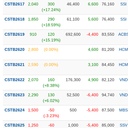
Tổng
VS-
CSTB2617
2,040
300
46,400
6,600
76,160
SSI
quan
SECTOR
(+17.24%)
Giao
CSTB2618
1,850
290
61,100
5,600
76,400
SSI
dịch
(+18.59%)
Tài
CSTB2619
910
120
692,600
-4,400
83,550
ACB
chính
(+15.19%)
NĂNG
Phân
LƯỢNG
CSTB2620
2,800
(0.00%)
4,600
81,200
HCM
tích
kỹ
thuật
CSTB2621
2,590
(0.00%)
3,100
84,450
HCM
Hồ
NGUYÊN
sơ
CSTB2622
2,070
160
176,300
4,900
82,120
VND
VẬT
doanh
(+8.38%)
LIỆU
nghiệp
CSTB2623
2,290
130
52,500
-6,400
94,740
VND
Tin
(+6.02%)
tức
CSTB2624
1,500
-50
500
-5,400
87,500
MBS
sự
(-3.23%)
CÔNG
kiện
NGHIỆP
CSTB2625
1,250
-60
1,000
-5,400
85,000
SSV
Tài