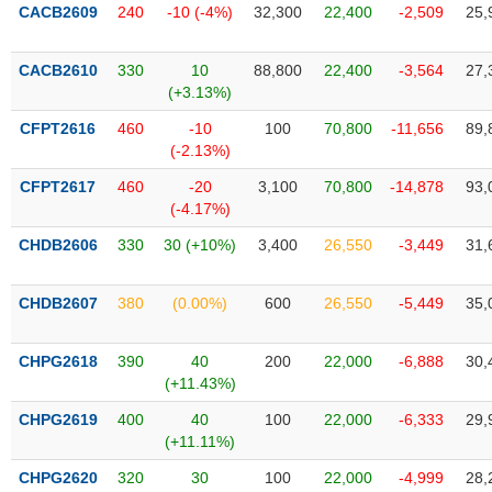
VỤ
CACB2609
240
-10 (-4%)
32,300
22,400
-2,509
25,
TRUYỀN
THÔNG
CACB2610
330
10
88,800
22,400
-3,564
27,
(+3.13%)
CFPT2616
460
-10
100
70,800
-11,656
89,
(-2.13%)
TIỆN
CFPT2617
460
-20
3,100
70,800
-14,878
93,
ÍCH
(-4.17%)
CHDB2606
330
30 (+10%)
3,400
26,550
-3,449
31,
BẤT
CHDB2607
380
(0.00%)
600
26,550
-5,449
35,
ĐỘNG
SẢN
CHPG2618
390
40
200
22,000
-6,888
30,
(+11.43%)
Mã
chứng
CHPG2619
400
40
100
22,000
-6,333
29,
khoán
(+11.11%)
(-)
CHPG2620
320
30
100
22,000
-4,999
28,