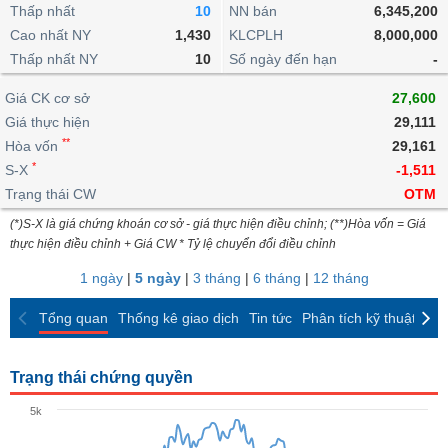
khoản
lai
Thấp nhất
10
NN bán
6,345,200
dịch
lỗ
Phân
Vĩ
Thống
Định
Cao nhất NY
1,430
KLCPLH
8,000,000
tích
mô
BẤT
Chứng
IR
Giao
kê
Chứng
giá
Thấp nhất NY
kỹ
10
Số ngày đến hạn
-
ĐỘNG
quyền
Awards
dịch
giao
quyền
thuật
SẢN
Nước
nội
dịch
Trái
Giá CK cơ sở
27,600
ngoài
Tổng
bộ
Bảng
phiếu
Giá thực hiện
29,111
Tin
quan
giá
Đào
doanh
Tự
**
Niên
tức
Hòa vốn
29,161
TÀI
trực
tạo
nghiệp
doanh
Thống
giám
*
S-X
-1,511
CHÍNH
tuyến
kê
Top
Trạng thái CW
OTM
Tài
giao
Bộ
cổ
liệu
(*)S-X là giá chứng khoán cơ sở - giá thực hiện điều chỉnh; (**)Hòa vốn = Giá
dịch
Dịch
lọc
phiếu
cổ
HÀNG
thực hiện điều chỉnh + Giá CW * Tỷ lệ chuyển đổi điều chỉnh
vụ
cổ
Định
đông
HÓA
Bản
phiếu
1 ngày
|
5 ngày
|
3 tháng
|
6 tháng
|
12 tháng
giá
đồ
So
ngành
Tổng quan
Thống kê giao dịch
Tin tức
Phân tích kỹ thuật
CK
sánh
KINH
cổ
Thống
TẾ
phiếu
kê
Trạng thái chứng quyền
giao
Báo
dịch
5k
cáo
THẾ
phân
GIỚI