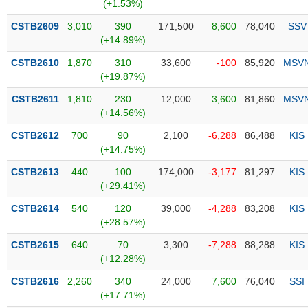
PHIẾU
Hủy
(+1.53%)
niêm
CSTB2609
3,010
390
171,500
8,600
78,040
SSV
yết
(+14.89%)
Theo
CSTB2610
1,870
310
33,600
-100
85,920
MSV
CÔNG
dõi
(+19.87%)
CỤ
đặc
ĐẦU
biệt
CSTB2611
1,810
230
12,000
3,600
81,860
MSV
TƯ
(+14.56%)
Không
được
CSTB2612
700
90
2,100
-6,288
86,488
KIS
ký
(+14.75%)
XUẤT
quỹ
DỮ
CSTB2613
440
100
174,000
-3,177
81,297
KIS
LIỆU
Danh
(+29.41%)
mục
CSTB2614
540
120
39,000
-4,288
83,208
KIS
ETF
(+28.57%)
TIN
Cổ
MỚI
CSTB2615
640
70
3,300
-7,288
88,288
KIS
phiếu
(+12.28%)
chi
Ngành
CSTB2616
2,260
340
24,000
7,600
76,040
SSI
tiết
(-)
(+17.71%)