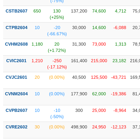
(-75%)
SÓC
SỨC
CSTB2607
650
130
137,200
74,600
4,712
75,
KHỎE
(+25%)
CTPB2604
10
-20
30,000
14,600
-6,088
20,
(-66.67%)
CVHM2608
1,180
20
31,300
73,000
1,313
78,
TÀI
(+1.72%)
CHÍNH
CVIC2601
1,210
-250
161,400
215,000
23,182
216,
(-17.12%)
CVJC2601
20
(0.00%)
40,500
125,500
-43,721
169,
CÔNG
NGHỆ
CVNM2604
10
(0.00%)
177,900
62,000
-19,386
81,
THÔNG
TIN
CVPB2607
10
-10
300
25,000
-8,964
34,
(-50%)
CVRE2602
30
(0.00%)
498,900
24,950
-12,123
37,
DỊCH