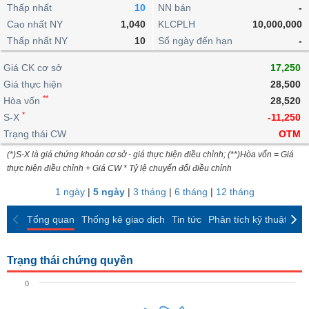
khoản
lai
Thấp nhất
10
NN bán
-
dịch
lỗ
Phân
Vĩ
Thống
Định
Cao nhất NY
1,040
KLCPLH
10,000,000
tích
mô
BẤT
Chứng
IR
Giao
kê
Chứng
giá
Thấp nhất NY
kỹ
10
Số ngày đến hạn
-
ĐỘNG
quyền
Awards
dịch
giao
quyền
thuật
SẢN
Nước
nội
dịch
Trái
Giá CK cơ sở
17,250
ngoài
Tổng
bộ
Bảng
phiếu
Giá thực hiện
28,500
Tin
quan
giá
Đào
doanh
Tự
**
Niên
tức
Hòa vốn
28,520
TÀI
trực
tạo
nghiệp
doanh
Thống
giám
*
S-X
-11,250
CHÍNH
tuyến
kê
Top
Trạng thái CW
OTM
Tài
giao
Bộ
cổ
liệu
(*)S-X là giá chứng khoán cơ sở - giá thực hiện điều chỉnh; (**)Hòa vốn = Giá
dịch
Dịch
lọc
phiếu
cổ
HÀNG
thực hiện điều chỉnh + Giá CW * Tỷ lệ chuyển đổi điều chỉnh
vụ
cổ
Định
đông
HÓA
Bản
phiếu
1 ngày
|
5 ngày
|
3 tháng
|
6 tháng
|
12 tháng
giá
đồ
So
ngành
Tổng quan
Thống kê giao dịch
Tin tức
Phân tích kỹ thuật
CK
sánh
KINH
cổ
Thống
TẾ
phiếu
kê
Trạng thái chứng quyền
giao
Báo
dịch
0
cáo
THẾ
phân
GIỚI