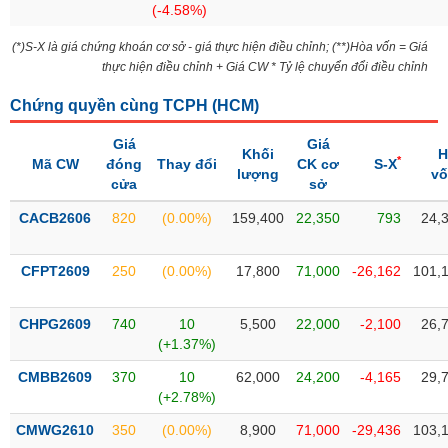
(-4.58%)
liệu
(*)S-X là giá chứng khoán cơ sở - giá thực hiện điều chỉnh; (**)Hòa vốn = Giá
Tâm
thực hiện điều chỉnh + Giá CW * Tỷ lệ chuyển đổi điều chỉnh
lý
TIÊU
thị
DÙNG
Chứng quyền cùng TCPH (
HCM
)
trường
KHÔNG
Giá
Giá
THIẾT
Khối
H
*
Mã CW
đóng
Thay đổi
CK cơ
S-X
YẾU
lượng
v
cửa
sở
CACB2606
820
(0.00%)
159,400
22,350
793
24,
TIÊU
CFPT2609
250
(0.00%)
17,800
71,000
-26,162
101,
DÙNG
THIẾT
CHPG2609
740
10
5,500
22,000
-2,100
26,
YẾU
(+1.37%)
CMBB2609
370
10
62,000
24,200
-4,165
29,
(+2.78%)
CMWG2610
350
(0.00%)
8,900
71,000
-29,436
103,
CHĂM