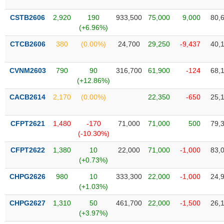
SÓC
SỨC
CSTB2606
2,920
190
933,500
75,000
9,000
80,
KHỎE
(+6.96%)
CTCB2606
380
(0.00%)
24,700
29,250
-9,437
40,
CVNM2603
790
90
316,700
61,900
-124
68,
TÀI
(+12.86%)
CHÍNH
CACB2614
2,170
(0.00%)
22,350
-650
25,
CFPT2621
1,480
-170
71,000
71,000
500
79,
(-10.30%)
CÔNG
NGHỆ
CFPT2622
1,380
10
22,000
71,000
-1,000
83,
THÔNG
(+0.73%)
TIN
CHPG2626
980
10
333,300
22,000
-1,000
24,
(+1.03%)
CHPG2627
1,310
50
461,700
22,000
-1,500
26,
(+3.97%)
DỊCH