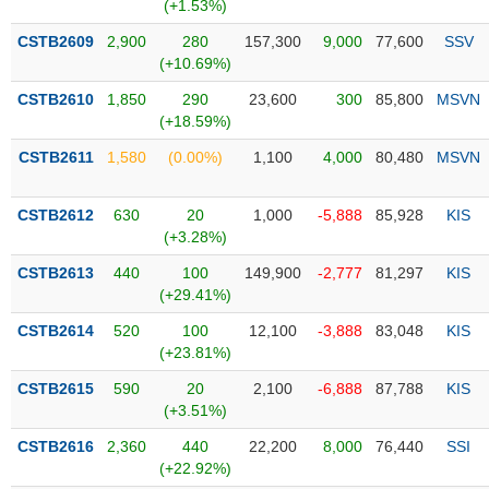
PHIẾU
Hủy
(+1.53%)
niêm
CSTB2609
2,900
280
157,300
9,000
77,600
SSV
yết
(+10.69%)
Theo
CSTB2610
1,850
290
23,600
300
85,800
MSVN
CÔNG
dõi
(+18.59%)
CỤ
đặc
ĐẦU
biệt
CSTB2611
1,580
(0.00%)
1,100
4,000
80,480
MSVN
TƯ
Không
được
CSTB2612
630
20
1,000
-5,888
85,928
KIS
ký
(+3.28%)
XUẤT
quỹ
DỮ
CSTB2613
440
100
149,900
-2,777
81,297
KIS
LIỆU
Danh
(+29.41%)
mục
CSTB2614
520
100
12,100
-3,888
83,048
KIS
ETF
(+23.81%)
TIN
Cổ
MỚI
CSTB2615
590
20
2,100
-6,888
87,788
KIS
phiếu
(+3.51%)
chi
Ngành
CSTB2616
2,360
440
22,200
8,000
76,440
SSI
tiết
(-)
(+22.92%)