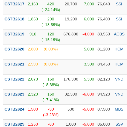
Tổng
VS-
CSTB2617
2,160
420
20,700
7,000
76,640
SSI
quan
SECTOR
(+24.14%)
Giao
CSTB2618
1,850
290
19,200
6,000
76,400
SSI
dịch
(+18.59%)
Tài
CSTB2619
910
120
676,800
-4,000
83,550
ACBS
chính
(+15.19%)
NĂNG
Phân
LƯỢNG
CSTB2620
2,800
(0.00%)
5,000
81,200
HCM
tích
kỹ
thuật
CSTB2621
2,590
(0.00%)
3,500
84,450
HCM
Hồ
NGUYÊN
sơ
CSTB2622
2,070
160
176,300
5,300
82,120
VND
VẬT
doanh
(+8.38%)
LIỆU
nghiệp
CSTB2623
2,320
160
32,500
-6,000
94,920
VND
Tin
(+7.41%)
tức
CSTB2624
1,500
-50
500
-5,000
87,500
MBS
sự
(-3.23%)
CÔNG
kiện
NGHIỆP
CSTB2625
1,250
-60
1,000
-5,000
85,000
SSV
Tài