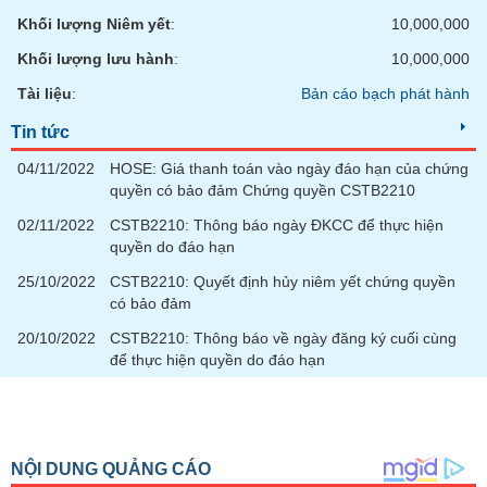
chính
Khối lượng Niêm yết
:
10,000,000
Khối lượng lưu hành
:
10,000,000
Tài liệu
:
Bản cáo bạch phát hành
Công
cụ
Tin tức
đầu
04/11/2022
HOSE: Giá thanh toán vào ngày đáo hạn của chứng
tư
quyền có bảo đảm Chứng quyền CSTB2210
02/11/2022
CSTB2210: Thông báo ngày ĐKCC để thực hiện
quyền do đáo hạn
Truyền
25/10/2022
CSTB2210: Quyết định hủy niêm yết chứng quyền
thông
có bảo đảm
tài
20/10/2022
CSTB2210: Thông báo về ngày đăng ký cuối cùng
chính
để thực hiện quyền do đáo hạn
Dữ
liệu