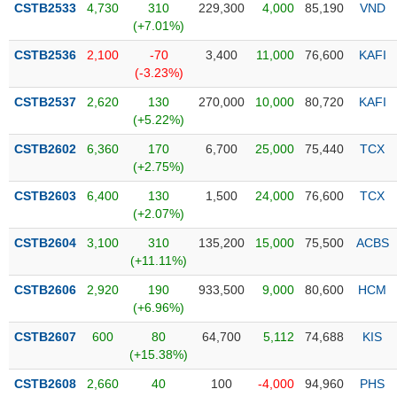
CSTB2533
4,730
310
229,300
4,000
85,190
VND
(+7.01%)
Trạng
thái
CSTB2536
2,100
-70
3,400
11,000
76,600
KAFI
NGÀNH
cổ
(-3.23%)
phiếu
CSTB2537
2,620
130
270,000
10,000
80,720
KAFI
Quy
(+5.22%)
DOANH
mô
CSTB2602
6,360
170
6,700
25,000
75,440
TCX
NGHIỆP
thị
(+2.75%)
trường
CSTB2603
6,400
130
1,500
24,000
76,600
TCX
Niêm
(+2.07%)
CỔ
yết
PHIẾU
CSTB2604
3,100
310
135,200
15,000
75,500
ACBS
Niêm
(+11.11%)
yết
mới
CSTB2606
2,920
190
933,500
9,000
80,600
HCM
PHÁI
(+6.96%)
Niêm
SINH
yết
CSTB2607
600
80
64,700
5,112
74,688
KIS
bổ
(+15.38%)
sung
TRÁI
CSTB2608
2,660
40
100
-4,000
94,960
PHS