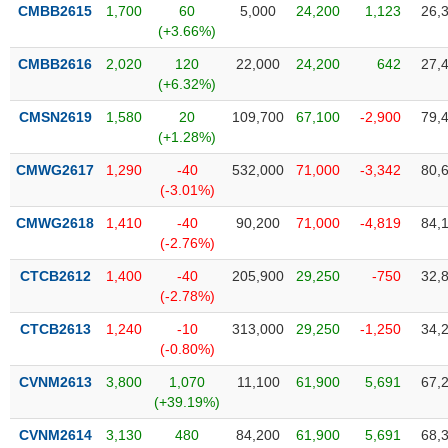
VỤ
CMBB2615
1,700
60
5,000
24,200
1,123
26,
TRUYỀN
(+3.66%)
THÔNG
CMBB2616
2,020
120
22,000
24,200
642
27,
(+6.32%)
CMSN2619
1,580
20
109,700
67,100
-2,900
79,
(+1.28%)
TIỆN
CMWG2617
1,290
-40
532,000
71,000
-3,342
80,
ÍCH
(-3.01%)
CMWG2618
1,410
-40
90,200
71,000
-4,819
84,
(-2.76%)
BẤT
CTCB2612
1,400
-40
205,900
29,250
-750
32,
ĐỘNG
(-2.78%)
SẢN
CTCB2613
1,240
-10
313,000
29,250
-1,250
34,
(-0.80%)
Mã
chứng
CVNM2613
3,800
1,070
11,100
61,900
5,691
67,
khoán
(+39.19%)
(-)
CVNM2614
3,130
480
84,200
61,900
5,691
68,