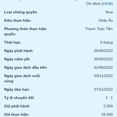
phân
Chí Minh (
HCM
)
tích
(-)
Loại chứng quyền
:
Mua
Kiểu thực hiện
:
Châu Âu
Thuật
Phương thức thực hiện
Thanh Toán Tiền
ngữ
quyền
:
(-)
Thời hạn
:
6 tháng
Ngày phát hành
:
05/05/2022
Dịch
vụ
Ngày niêm yết
:
30/05/2022
(-)
Ngày giao dịch đầu tiên
:
01/06/2022
Ngày giao dịch cuối
03/11/2022
Đào
cùng
:
tạo
Ngày đáo hạn
:
07/11/2022
Tỷ lệ chuyển đổi
:
2 : 1
Giá phát hành
:
2,000
Sách
tài
Giá thực hiện
:
28,500