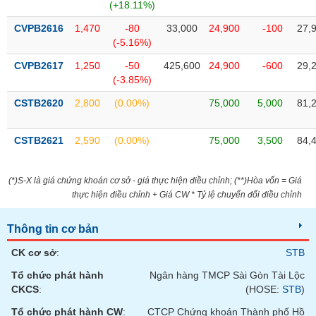
Tất cả
Cổ phiếu
Chỉ số
Chứng chỉ quỹ
Chứng q
(+18.11%)
CVPB2616
1,470
-80
33,000
24,900
-100
27,
Lãnh
(-5.16%)
đạo
(-)
CVPB2617
1,250
-50
425,600
24,900
-600
29,
(-3.85%)
Tất cả
Người nội bộ
Người liên quan
Cổ đông lớn
CSTB2620
2,800
(0.00%)
75,000
5,000
81,
Tin
CSTB2621
2,590
(0.00%)
75,000
3,500
84,
tức
(-)
(*)S-X là giá chứng khoán cơ sở - giá thực hiện điều chỉnh; (**)Hòa vốn = Giá
thực hiện điều chỉnh + Giá CW * Tỷ lệ chuyển đổi điều chỉnh
Bài
viết
của
Thông tin cơ bản
tác
giả
CK cơ sở
:
STB
(-)
Tổ chức phát hành
Ngân hàng TMCP Sài Gòn Tài Lộc
CKCS
:
(HOSE:
STB
)
Báo
cáo
Tổ chức phát hành CW
:
CTCP Chứng khoán Thành phố Hồ