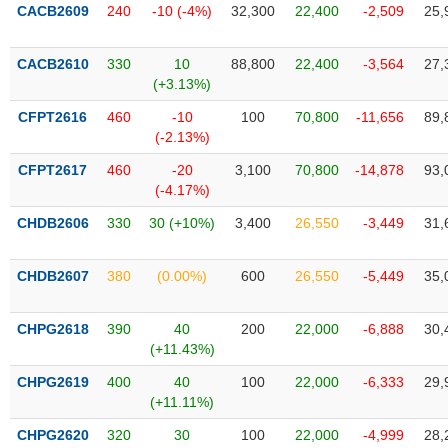
VỤ
CACB2609
240
-10 (-4%)
32,300
22,400
-2,509
25,
TRUYỀN
THÔNG
CACB2610
330
10
88,800
22,400
-3,564
27,
(+3.13%)
CFPT2616
460
-10
100
70,800
-11,656
89,
(-2.13%)
TIỆN
CFPT2617
460
-20
3,100
70,800
-14,878
93,
ÍCH
(-4.17%)
CHDB2606
330
30 (+10%)
3,400
26,550
-3,449
31,
BẤT
CHDB2607
380
(0.00%)
600
26,550
-5,449
35,
ĐỘNG
SẢN
CHPG2618
390
40
200
22,000
-6,888
30,
(+11.43%)
Mã
chứng
CHPG2619
400
40
100
22,000
-6,333
29,
khoán
(+11.11%)
(-)
CHPG2620
320
30
100
22,000
-4,999
28,