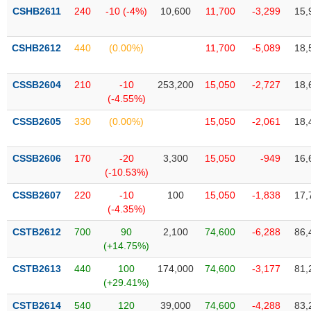
phân
CSHB2611
240
-10 (-4%)
10,600
11,700
-3,299
15,
tích
(-)
CSHB2612
440
(0.00%)
11,700
-5,089
18,
Thuật
ngữ
CSSB2604
210
-10
253,200
15,050
-2,727
18,
(-)
(-4.55%)
CSSB2605
330
(0.00%)
15,050
-2,061
18,
Dịch
vụ
CSSB2606
170
-20
3,300
15,050
-949
16,
(-)
(-10.53%)
CSSB2607
220
-10
100
15,050
-1,838
17,
Đào
(-4.35%)
tạo
CSTB2612
700
90
2,100
74,600
-6,288
86,
(+14.75%)
CSTB2613
440
100
174,000
74,600
-3,177
81,
(+29.41%)
Sách
tài
CSTB2614
540
120
39,000
74,600
-4,288
83,