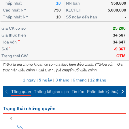
khoản
lai
Thấp nhất
10
NN bán
958,800
dịch
lỗ
Phân
Vĩ
Thống
Định
Cao nhất NY
750
KLCPLH
5,000,000
tích
mô
BẤT
Chứng
IR
Giao
kê
Chứng
giá
Thấp nhất NY
kỹ
10
Số ngày đến hạn
-
ĐỘNG
quyền
Awards
dịch
giao
quyền
thuật
SẢN
Nước
nội
dịch
Trái
Giá CK cơ sở
25,200
ngoài
Tổng
bộ
Bảng
phiếu
Giá thực hiện
34,567
Tin
quan
giá
Đào
doanh
Tự
**
Niên
tức
Hòa vốn
34,647
TÀI
trực
tạo
nghiệp
doanh
Thống
giám
*
S-X
-9,367
CHÍNH
tuyến
kê
Top
Trạng thái CW
OTM
Tài
giao
Bộ
cổ
liệu
(*)S-X là giá chứng khoán cơ sở - giá thực hiện điều chỉnh; (**)Hòa vốn = Giá
dịch
Dịch
lọc
phiếu
cổ
HÀNG
thực hiện điều chỉnh + Giá CW * Tỷ lệ chuyển đổi điều chỉnh
vụ
cổ
Định
đông
HÓA
Bản
phiếu
1 ngày
|
5 ngày
|
3 tháng
|
6 tháng
|
12 tháng
giá
đồ
So
ngành
Tổng quan
Thống kê giao dịch
Tin tức
Phân tích kỹ thuật
CK
sánh
KINH
cổ
Thống
TẾ
phiếu
kê
Trạng thái chứng quyền
giao
Báo
dịch
0
cáo
THẾ
phân
GIỚI