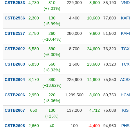
CSTB2533
4,730
310
229,300
3,600
85,190
VND
(+7.01%)
Trạng
thái
CSTB2536
2,300
130
4,400
10,600
77,800
KAFI
NGÀNH
cổ
(+5.99%)
phiếu
CSTB2537
2,750
260
280,000
9,600
81,500
KAFI
Quy
(+10.44%)
DOANH
mô
CSTB2602
6,580
390
8,700
24,600
76,320
TCX
NGHIỆP
thị
(+6.30%)
trường
CSTB2603
6,830
560
1,600
23,600
78,320
TCX
Niêm
(+8.93%)
CỔ
yết
PHIẾU
CSTB2604
3,170
380
225,900
14,600
75,850
ACB
Niêm
(+13.62%)
yết
mới
CSTB2606
2,950
220
1,299,500
8,600
80,750
HCM
PHÁI
(+8.06%)
Niêm
SINH
yết
CSTB2607
650
130
137,200
4,712
75,088
KIS
bổ
(+25%)
sung
TRÁI
CSTB2608
2,660
40
100
-4,400
94,960
PHS