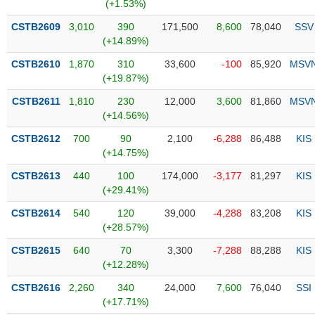
PHIẾU
Hủy
(+1.53%)
niêm
CSTB2609
3,010
390
171,500
8,600
78,040
SSV
yết
(+14.89%)
Theo
CSTB2610
1,870
310
33,600
-100
85,920
MSV
CÔNG
dõi
(+19.87%)
CỤ
đặc
ĐẦU
biệt
CSTB2611
1,810
230
12,000
3,600
81,860
MSV
TƯ
(+14.56%)
Không
được
CSTB2612
700
90
2,100
-6,288
86,488
KIS
ký
(+14.75%)
XUẤT
quỹ
DỮ
CSTB2613
440
100
174,000
-3,177
81,297
KIS
LIỆU
Danh
(+29.41%)
mục
CSTB2614
540
120
39,000
-4,288
83,208
KIS
ETF
(+28.57%)
TIN
Cổ
MỚI
CSTB2615
640
70
3,300
-7,288
88,288
KIS
phiếu
(+12.28%)
chi
Ngành
CSTB2616
2,260
340
24,000
7,600
76,040
SSI
tiết
(-)
(+17.71%)