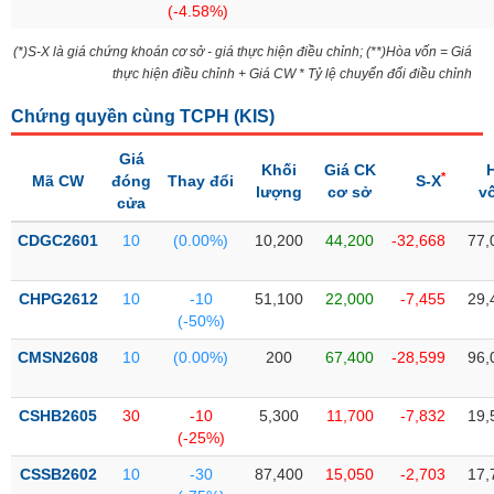
(-4.58%)
liệu
(*)S-X là giá chứng khoán cơ sở - giá thực hiện điều chỉnh; (**)Hòa vốn = Giá
Tâm
thực hiện điều chỉnh + Giá CW * Tỷ lệ chuyển đổi điều chỉnh
lý
TIÊU
thị
DÙNG
Chứng quyền cùng TCPH (
KIS
)
trường
KHÔNG
Giá
THIẾT
Khối
Giá CK
*
Mã CW
đóng
Thay đổi
S-X
YẾU
lượng
cơ sở
v
cửa
CDGC2601
10
(0.00%)
10,200
44,200
-32,668
77,
TIÊU
CHPG2612
10
-10
51,100
22,000
-7,455
29,
DÙNG
(-50%)
THIẾT
CMSN2608
10
(0.00%)
200
67,400
-28,599
96,
YẾU
CSHB2605
30
-10
5,300
11,700
-7,832
19,
(-25%)
CSSB2602
10
-30
87,400
15,050
-2,703
17,
CHĂM