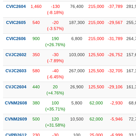
tài
CVIC2604
1,460
-130
76,400
215,000
-37,789
281,
chính
(-8.18%)
CVIC2605
540
-20
187,300
215,000
-29,567
255,
(-3.57%)
CVIC2606
900
190
6,800
215,000
-31,789
264,
(+26.76%)
CVJC2602
350
-30
103,000
125,500
-26,752
157,
(-7.89%)
CVJC2603
580
-40
267,000
125,500
-32,705
167,
(-6.45%)
CVJC2604
440
20
26,900
125,500
-29,106
161,
(+4.76%)
CVNM2608
380
100
5,800
62,000
-2,930
68,
(+35.71%)
CVNM2609
500
120
10,500
62,000
-5,946
72,
(+31.58%)
CVPB2612
230
-30
100
25,000
-6,999
33,