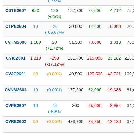
(-75%)
SÓC
SỨC
CSTB2607
650
130
137,200
74,600
4,712
75,
KHỎE
(+25%)
CTPB2604
10
-20
30,000
14,600
-6,088
20,
(-66.67%)
CVHM2608
1,180
20
31,300
73,000
1,313
78,
TÀI
(+1.72%)
CHÍNH
CVIC2601
1,210
-250
161,400
215,000
23,182
216,
(-17.12%)
CVJC2601
20
(0.00%)
40,500
125,500
-43,721
169,
CÔNG
NGHỆ
CVNM2604
10
(0.00%)
177,900
62,000
-19,386
81,
THÔNG
TIN
CVPB2607
10
-10
300
25,000
-8,964
34,
(-50%)
CVRE2602
30
(0.00%)
498,900
24,950
-12,123
37,
DỊCH