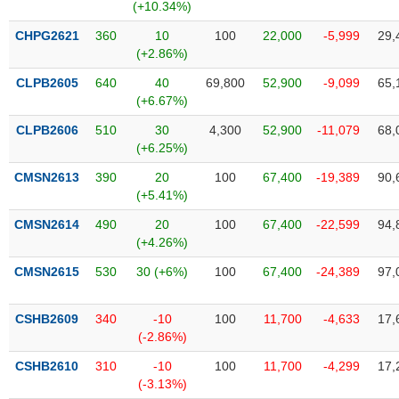
Tất cả
Cổ phiếu
Chỉ số
Chứng chỉ quỹ
Chứng q
(+10.34%)
CHPG2621
360
10
100
22,000
-5,999
29,
Lãnh
(+2.86%)
đạo
(-)
CLPB2605
640
40
69,800
52,900
-9,099
65,
(+6.67%)
Tất cả
Người nội bộ
Người liên quan
Cổ đông lớn
CLPB2606
510
30
4,300
52,900
-11,079
68,
(+6.25%)
Tin
CMSN2613
390
20
100
67,400
-19,389
90,
tức
(-)
(+5.41%)
CMSN2614
490
20
100
67,400
-22,599
94,
(+4.26%)
Bài
viết
CMSN2615
530
30 (+6%)
100
67,400
-24,389
97,
của
tác
giả
CSHB2609
340
-10
100
11,700
-4,633
17,
(-)
(-2.86%)
CSHB2610
310
-10
100
11,700
-4,299
17,
Báo
(-3.13%)
cáo