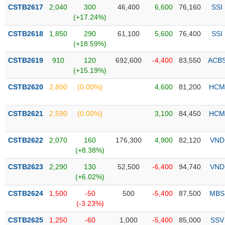
Tổng
VS-
CSTB2617
2,040
300
46,400
6,600
76,160
SSI
quan
SECTOR
(+17.24%)
Giao
CSTB2618
1,850
290
61,100
5,600
76,400
SSI
dịch
(+18.59%)
Tài
CSTB2619
910
120
692,600
-4,400
83,550
ACB
chính
(+15.19%)
NĂNG
Phân
LƯỢNG
CSTB2620
2,800
(0.00%)
4,600
81,200
HCM
tích
kỹ
thuật
CSTB2621
2,590
(0.00%)
3,100
84,450
HCM
Hồ
NGUYÊN
sơ
CSTB2622
2,070
160
176,300
4,900
82,120
VND
VẬT
doanh
(+8.38%)
LIỆU
nghiệp
CSTB2623
2,290
130
52,500
-6,400
94,740
VND
Tin
(+6.02%)
tức
CSTB2624
1,500
-50
500
-5,400
87,500
MBS
sự
(-3.23%)
CÔNG
kiện
NGHIỆP
CSTB2625
1,250
-60
1,000
-5,400
85,000
SSV
Tài