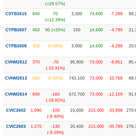
chính
(+28.57%)
CSTB2615
640
70
3,300
74,600
-7,288
88,
(+12.28%)
CTPB2607
450
90 (+25%)
100
14,600
-4,799
21,
Công
cụ
đầu
CTPB2608
300
(0.00%)
3,000
14,600
-4,288
20,
tư
CVHM2612
370
-70
95,900
73,000
-8,851
85,
(-15.91%)
Truyền
CVHM2613
540
(0.00%)
743,100
73,000
-10,768
88,
thông
tài
CVHM2614
690
-160
672,700
73,000
-12,159
91,
chính
(-18.82%)
CVIC2602
1,090
-100
15,000
215,000
-33,888
270,
(-8.40%)
Dữ
CVIC2603
1,270
-130
20,400
215,000
-35,789
276,
liệu
(-9.29%)