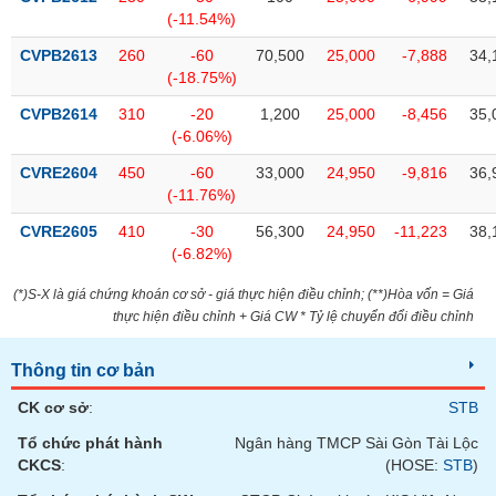
(-11.54%)
CVPB2613
260
-60
70,500
25,000
-7,888
34,
(-18.75%)
CVPB2614
310
-20
1,200
25,000
-8,456
35,
(-6.06%)
CVRE2604
450
-60
33,000
24,950
-9,816
36,
(-11.76%)
CVRE2605
410
-30
56,300
24,950
-11,223
38,
(-6.82%)
(*)S-X là giá chứng khoán cơ sở - giá thực hiện điều chỉnh; (**)Hòa vốn = Giá
thực hiện điều chỉnh + Giá CW * Tỷ lệ chuyển đổi điều chỉnh
Thông tin cơ bản
CK cơ sở
:
STB
Tổ chức phát hành
Ngân hàng TMCP Sài Gòn Tài Lộc
CKCS
:
(HOSE:
STB
)